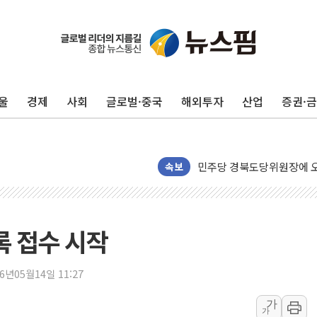
125mm 폭우 쏟아진 울진..
평택 진위면 공장서 탱크 내
포항 블루밸리 국가산단에 '
울
경제
사회
글로벌·중국
해외투자
산업
증권·
상주 낙동강 선착장 하류서 50
[종합] 김민석, 정청래에 누적 1
민주당 경북도당위원장에 오중
인천서 말다툼 중 어머니 살
속보
김민석, 강원·대구·경북 경선서
[속보] 민주, 강원·대구·경북 
[속보] 민주, 경북 경선 결과 
록 접수 시작
[속보] 민주, 대구 경선 결과 
[속보] 민주, 강원 경선 결과 
26년05월14일 11:27
정재헌 CEO, SKT 장기고
가
가
최태원, 노소영에 9440억