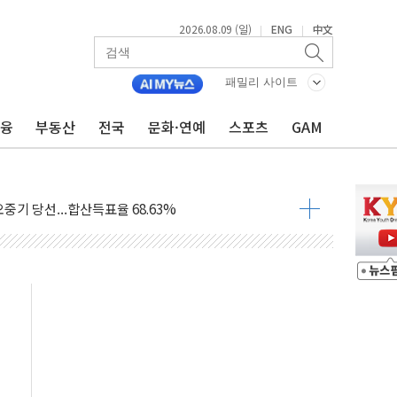
2026.08.09 (일)
ENG
中文
|
|
.'두천~하당'·'올미골교' 차량 통행 선제 제한
부 작업 중 근로자 1명 숨져
패밀리 사이트
철강 AI융합실증센터' 들어선다
금융
부동산
전국
문화·연예
스포츠
GAM
대 숨진 채 발견...경찰, 조사 중
.48%p 차 선두 유지...金 46.01% vs 鄭 44.53%
기 당선...합산득표율 68.63%
해 10대 구속…범행 후 반려견도 죽여
 정청래에 승리…金 48.54% vs 鄭 44.40%
경선 결과...김민석 48.54% 정청래 44.40%
발표...김민석 47.37% 정청래 45.71% 송영길 6.92%
발표...정청래 47.82% 김민석 46.35% 송영길 5.83%
발표...김민석 50.30% 정청래 41.94% 송영길 7.76%
객 400명 맞이…"마음 잇는 시간 되길"
 지급 확정되나…재상고 앞두고 막판 셈법