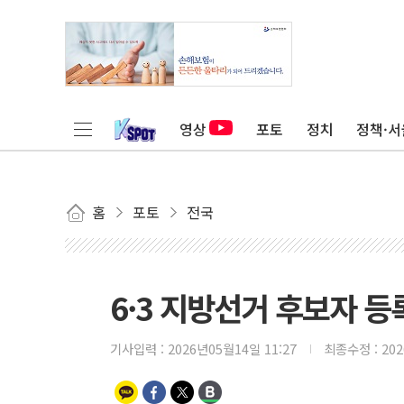
영상
포토
정치
정책·서
홈
포토
전국
6·3 지방선거 후보자 등
기사입력 :
2026년05월14일 11:27
최종수정 :
20