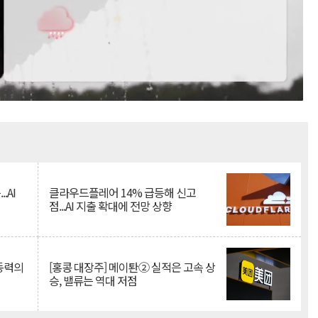
Mute
.AI
클라우드플레어 14% 급등해 신고
점...AI 지출 확대에 전망 상향
 동력의
[홍콩 대장주] 메이퇀② 실적은 고속 상
승, 밸류는 역대 저점