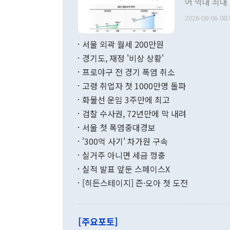
어 역대 최대
관의 무리한 
출 호조로 월
다. [정동영 통일부 장관이 지난달 23일 오후 서울 종로구 정부서울청사에
2026-08-06 08:
료=한국은행] 한국은행이 6일 발표한 '2026년 6월 국제수지(잠정)'에
서 취임 1주년 
면 지난 6월
부 장관 권한
1000만달러
서울 외곽 월세 200만원
발전 구상'을
이에 따라 올
적 갈등 해결
경기도, 재정 '비상 상황'
했다. 경상수
결과 혐오의 
9000만달러
프로야구 전 경기 폭염 취소
년간의 CVI
지 기준 상품
고령 취업자 첫 1000만명 돌파
무너졌다고도 
며 월간 기준
현실을 바꾸는
달러로 38.
화물선 운임 3주만에 최고
를 평화 체제
196.9% 급
검찰 수사권, 72년만에 막 내려
함께 4자 대
수출은 160
지만 이 대통
서울 첫 폭염중대경보
(18.6%) 
화공존 정책이
했다. 통관 기
'300억 사기' 차가원 구속
다"고 지적했
(16.4%)
투리가 잡혀 
실거주 아니면 세금 껑충
월(-10억9
쁜 상황이 초
증가와 유류할
실적 발표 앞둔 스페이스X
9·19 군사
기록했지만 
[히든스테이지] 즌·오아 첫 도전
"우리의 선의
로 전환됐다.
으로 약간의 의문
를 기록해 전
관은 업무보고
는 배당수입
주의에 근거한
줄면서 25억
[주요포토]
라며 "여러분
억1000만달