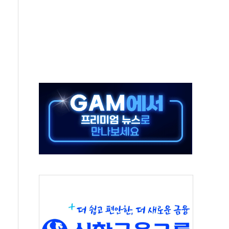
'행복상자' 전달
극기 거꾸로' 논란…이틀만에 철거
 예술·체육요원 최대 33% 감축
 역대 최대폭 감소한 9.4%↓…유통업계 양극화 심화
 특사'로 콜롬비아 대통령 취임식 참석
시간당 30mm 강한 비...호우 피해 없어