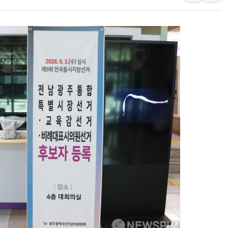
하나금융, 명동 소상공인에 
인천시 광복절 현수막 '태
병무청, 보충역 전면 손질…
홈플러스發 대형마트 판매,
윤준병·이해민 의원, '정부
'호우·산사태 주의보' 울진 