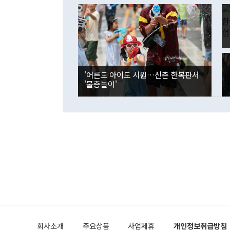
이 9월 러시
였던 올해 3
며 "정부 차
인의 해외투자
은 "그것은 
각각 증가했다
잘랐다. 정 
국인의 국내 
않았다는 점에
감소하며 전월
사합의 복원,
경신했다. 외
권이라는 지적
분기 말 만기
뒤 "여기 업
다. 내국인의
'어른도 아이도 시원…신촌 한복판서
부의 한 소식
다. eoyn2@
'물총놀이'
를 거쳐 결정
련 부처 장관
하고 대통령의
한 문제"라고 지적했다. 이재명 대통령이
외교 국방 등
2026.08.05 ◆시대착오적 접근, 대북 인식 오류 더욱 문제인 것은 정 장관
의 이같은 주
실과 다른 인
격히 변화하고
못하고 있다는
되뇌는 것은 
법을 호도하고
이나 미국은 
금까지의 북핵
회사소개
주요상품
사업제휴
개인정보취급방침
공하는 방식으