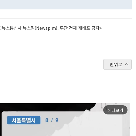
뉴스통신사 뉴스핌(Newspim), 무단 전재-재배포 금지>
맨위로
더보기
arrow_forward_ios