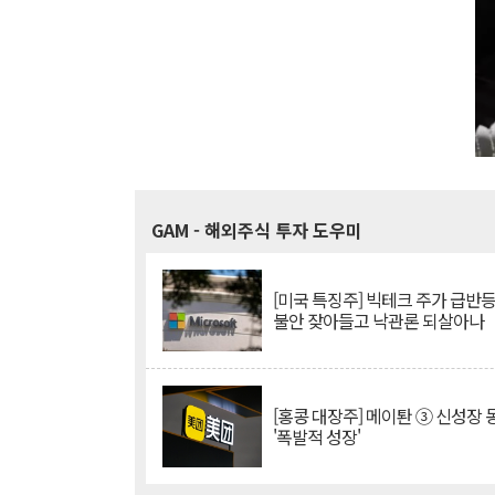
GAM
- 해외주식 투자 도우미
[미국 특징주] 빅테크 주가 급반등..
불안 잦아들고 낙관론 되살아나
[홍콩 대장주] 메이퇀 ③ 신성장
'폭발적 성장'