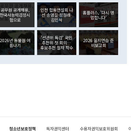
아 블라디보스토크에서 열리는 '동방경제포럼(EEF)'을 언급하
월(369억9000만달러)을 넘어선 것이다. 직접투자에서는 내국
원에서 (참석을) 검토하고 있다"고 발언한 데 대해서도 조 장관
가 80억1000만달러, 외국인의 국내투자가 46억3000만달러
공무원 공개채용,
인천 합동연설회 나
외교부의 몫"이라며 "아직 거기까지 진도가 나가지 않았다"고
홈플러스, '다시 영
. 증권투자에서는 외국인의 국내 주식 매도세가 이어졌다. 외
한국사능력검정시
선 송영길·정청래·
업합니다'
장관이 이날 소개한 대북 구상과 설명은 정부 내 조율을 거치지
주식 투자는 차익실현 매도 등의 영향으로 316억1000만달러
험으로
김민석
서 문제가 있다. 특히 주적 표현 대체와 국호 사용, 9·19 군
(-310억5000만달러)에 이어 역대 최대 순매도 기록을 다시
 4자회담 추진 등은 통일부 장관이 결정할 사안이 아니어서 월
국인의 국내 채권투자는 세계국채지수(WGBI) 자금 유입에도
이 나오고 있다. 이 대통령은 정 장관의 업무보고를 듣고 난
도래 영향으로 증가 폭이 줄어든 52억9000만달러를 기록했
'선관위 특검' 국민
무보고에 발표했다고 승인난 건 아니다"라고 재차 확인했다. 정
2026년 동물원 여
2026 을지연습 준
 해외 증권투자는 주식을 중심으로 35억6000만달러 증가했
추천위 첫 회의…
름나기
비보고회
통은 "정 장관의 발언 내용은 대부분 국가안전보장회의(NSC)
newspim.com
후보추천 절차 착수
된 사안이 아닌 정 장관의 개인적 생각에 가깝다"며 "안보 관
이 정부의 공식 정책이 아닌 사안을 추진하겠다고 업무보고를
 면전에서 '국군통수권자가 나서야 한다'고 주장한 것은 심각
 5일 청와대 영빈관에서 열린 통일
 외교 안보 부처 업무보고에서 발언하고 있다. [사진=청와대]
장이 현 시점에서 이미 참고가 될 수 없는 과거의 경험 또는 사
식에 기반하고 있다는 것이다. 정 장관이 주장하는 구상은 급
 있는 북한의 전략과 한반도 및 국제 정세를 전혀 반영하지
 비판이 제기되고 있다. 정 장관이 "흘러간 선(先)비핵화만
현실을 바꾸지 못한다"고 언급한 것은 지금까지의 대북 접근
 있다. 북핵 위기 발발 이후 지금까지 모든 핵 협상에서 한국
북한에 선비핵화를 공식적으로 요구한 적이 없기 때문이다. 지
 협상은 북한의 비핵화 조치에 한·미가 상응하는 대가를 제
로 이뤄졌다. 1994년 북·미 제네바 기본합의는 핵시설 동결
청소년보호정책
독자권익센터
수용자권익보호위원회