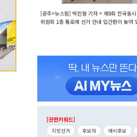
[광주=뉴스핌] 박진형 기자 = 제9회 전국동
위원회 1층 통로에 선거 안내 입간판이 놓여 있다. 2
[관련키워드]
지방선거
후보자
예비후보