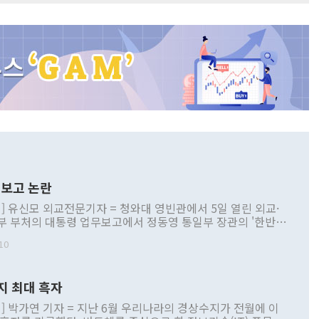
보고 논란
] 유신모 외교전문기자 = 청와대 영빈관에서 5일 열린 외교·
부 부처의 대통령 업무보고에서 정동영 통일부 장관의 '한반도
 구상'과 업무보고 발언이 논란을 빚고 있다. 이날 정 장관의
10
정부 내 조율을 거치지 않은 사안을 정책으로 추진하겠다고 공
는가 하면 사실 관계에 맞지 않은 설명도 있었다. 이재명 대통
로 신중을 기해 달라고 경고했고, 조현 외교부 장관은 '이상
지 최대 흑자
 근거한 비현실적 구상'이라는 비판을 내놨다. 그동안 정 장
책 관련 발언이 물의를 빚은 적은 여러 번 있지만 대통령과 유
] 박가연 기자 = 지난 6월 우리나라의 경상수지가 전월에 이
이 공개적으로 부정적 입장을 표명한 것은 이례적이다. 정 장