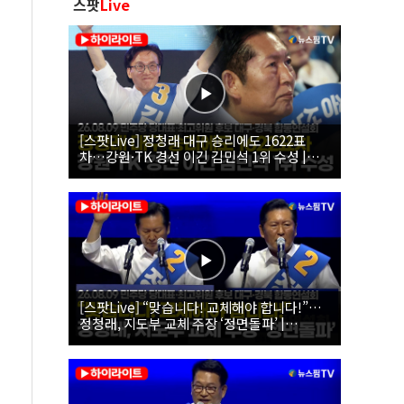
스팟
Live
[스팟Live] 정청래 대구 승리에도 1622표
차…강원·TK 경선 이긴 김민석 1위 수성 |
26.08.09 더불어민주당 당대표·최고위원 후
보 대구·경북 합동연설회
[스팟Live] “맞습니다! 교체해야 합니다!”…
정청래, 지도부 교체 주장 ‘정면돌파’ |
26.08.09 더불어민주당 당대표·최고위원 후
보 대구·경북 합동연설회