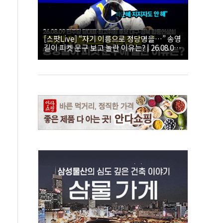
[스팟Live] “자기 이름으로 정당명을…” 송영
길이 피켓 문구 보고 놀란 이유는? | 26.08.09
더불어민주당 당대표·최고위원 후보 대구·경
북 합동연설회