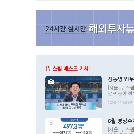
[뉴스핌 베스트 기사]
정동영 업무
[서울=뉴스핌
안보 분야 정
평화공존 발전
2026-08-06 06:
발언 중에는 
언한 것이 있
령은 공개적으
6월 경상수
주의적 희망에
관의 대북 정
[서울=뉴스핌
관 부처 장관