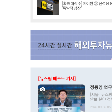
[홍콩 대장주] 메이퇀 ③ 신성장
'폭발적 성장'
[뉴스핌 베스트 기사]
정동영 업무
[서울=뉴스핌
안보 분야 정
평화공존 발전
2026-08-06 06:
발언 중에는 