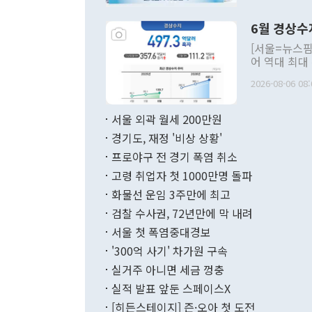
언한 것이 있
령은 공개적으
6월 경상수
주의적 희망에
관의 대북 정
[서울=뉴스핌
관 부처 장관
어 역대 최대
관의 무리한 
출 호조로 월
다. [정동영 통일부 장관이 지난달 23일 오후 서울 종로구 정부서울청사에
2026-08-06 08:
료=한국은행] 한국은행이 6일 발표한 '2026년 6월 국제수지(잠정)'에
서 취임 1주년 
면 지난 6월
부 장관 권한
1000만달러
서울 외곽 월세 200만원
발전 구상'을
이에 따라 올
적 갈등 해결
경기도, 재정 '비상 상황'
했다. 경상수
결과 혐오의 
9000만달러
프로야구 전 경기 폭염 취소
년간의 CVI
지 기준 상품
고령 취업자 첫 1000만명 돌파
무너졌다고도 
며 월간 기준
현실을 바꾸는
달러로 38.
화물선 운임 3주만에 최고
를 평화 체제
196.9% 급
검찰 수사권, 72년만에 막 내려
함께 4자 대
수출은 160
지만 이 대통
서울 첫 폭염중대경보
(18.6%) 
화공존 정책이
했다. 통관 기
'300억 사기' 차가원 구속
다"고 지적했
(16.4%)
투리가 잡혀 
실거주 아니면 세금 껑충
월(-10억9
쁜 상황이 초
증가와 유류할
실적 발표 앞둔 스페이스X
9·19 군사
기록했지만 
[히든스테이지] 즌·오아 첫 도전
"우리의 선의