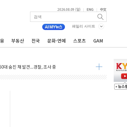
2026.08.09 (일)
ENG
中文
|
|
패밀리 사이트
금융
부동산
전국
문화·연예
스포츠
GAM
고 발생…작업자 1명 숨져
철강 AI융합실증센터' 들어선다
대 숨진 채 발견...경찰, 조사 중
.48%p 차 선두 유지...金 46.01% vs 鄭 44.53%
기 당선...합산득표율 68.63%
해 10대 구속…범행 후 반려견도 죽여
 정청래에 승리…金 48.54% vs 鄭 44.40%
경선 결과...김민석 48.54% 정청래 44.40%
발표...김민석 47.37% 정청래 45.71% 송영길 6.92%
발표...정청래 47.82% 김민석 46.35% 송영길 5.83%