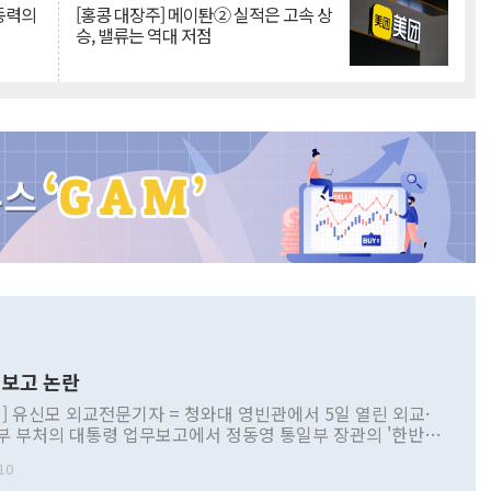
 동력의
[홍콩 대장주] 메이퇀② 실적은 고속 상
승, 밸류는 역대 저점
보고 논란
] 유신모 외교전문기자 = 청와대 영빈관에서 5일 열린 외교·
부 부처의 대통령 업무보고에서 정동영 통일부 장관의 '한반도
 구상'과 업무보고 발언이 논란을 빚고 있다. 이날 정 장관의
10
정부 내 조율을 거치지 않은 사안을 정책으로 추진하겠다고 공