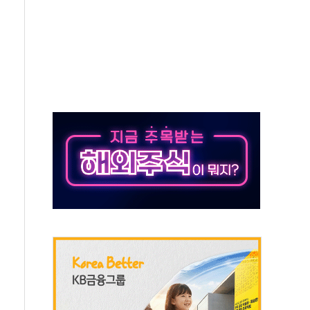
발표...김민석 50.30% 정청래 41.94% 송영길 7.76%
객 400명 맞이…"마음 잇는 시간 되길"
 지급 확정되나…재상고 앞두고 막판 셈법
'행복상자' 전달
극기 거꾸로' 논란…이틀만에 철거
 예술·체육요원 최대 33% 감축
 역대 최대폭 감소한 9.4%↓…유통업계 양극화 심화
 특사'로 콜롬비아 대통령 취임식 참석
시간당 30mm 강한 비...호우 피해 없어
방…野 "청년 우롱 기괴" vs 與 "송구한 해프닝"