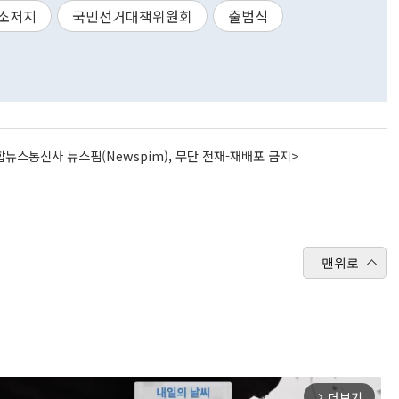
소저지
국민선거대책위원회
출범식
뉴스통신사 뉴스핌(Newspim), 무단 전재-재배포 금지>
맨위로
더보기
arrow_forward_ios