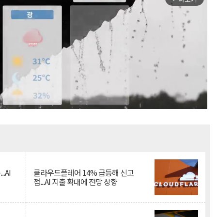
Mute
.AI
클라우드플레어 14% 급등해 신고
점...AI 지출 확대에 전망 상향