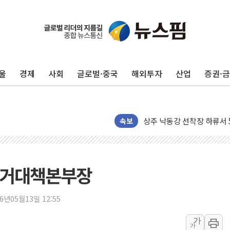
울
경제
사회
글로벌·중국
해외투자
산업
증권·
평택 진위면 공장서 질식사
포항 블루밸리 국가산단에 '
상주 낙동강 선착장 하류서 50
속보
[종합] 김민석, 정청래에 누적 1
민주당 경북도당위원장에 오중
인천서 말다툼 중 어머니 살
선거대책본부장
김민석, 강원·대구·경북 경선서
[속보] 민주, 강원·대구·경북 
26년05월13일 12:55
[속보] 민주, 경북 경선 결과 
가
가
[속보] 민주, 대구 경선 결과 