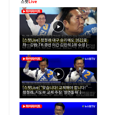
스팟
Live
[스팟Live] 정청래 대구 승리에도 1622표
차…강원·TK 경선 이긴 김민석 1위 수성 |
26.08.09 더불어민주당 당대표·최고위원 후
보 대구·경북 합동연설회
[스팟Live] “맞습니다! 교체해야 합니다!”…
정청래, 지도부 교체 주장 ‘정면돌파’ |
26.08.09 더불어민주당 당대표·최고위원 후
보 대구·경북 합동연설회