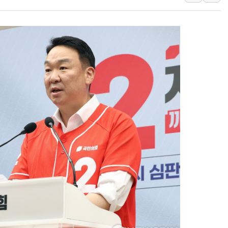
[속보] 민주, 강원 경선 결과 
정재헌 CEO, SKT 장기고
최태원, 노소영에 9440억
하나금융, 명동 소상공인에 
인천시 광복절 현수막 '태
병무청, 보충역 전면 손질…
홈플러스發 대형마트 판매,
윤준병·이해민 의원, '정부
'호우·산사태 주의보' 울진 
여야, 황희 '버스 하우스' 공