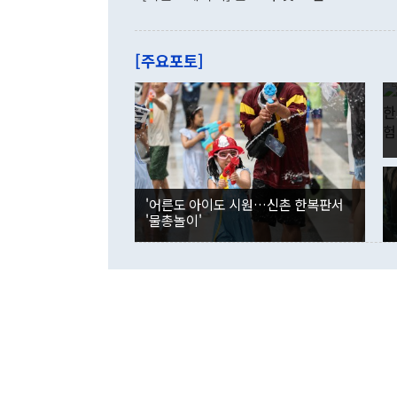
로 전환됐다.
으로 약간의 의문
를 기록해 전
관은 업무보고
는 배당수입
주의에 근거한
줄면서 25억
[주요포토]
라며 "여러분
억1000만달
이 9월 러시
였던 올해 3
며 "정부 차
인의 해외투자
은 "그것은 
각각 증가했다
잘랐다. 정 
국인의 국내 
않았다는 점에
감소하며 전월
사합의 복원,
경신했다. 외
권이라는 지적
분기 말 만기
뒤 "여기 업
다. 내국인의
'어른도 아이도 시원…신촌 한복판서
부의 한 소식
다. eoyn2@
'물총놀이'
를 거쳐 결정
련 부처 장관
하고 대통령의
한 문제"라고 지적했다. 이재명 대통령이
외교 국방 등
2026.08.05 ◆시대착오적 접근, 대북 인식 오류 더욱 문제인 것은 정 장관
의 이같은 주
실과 다른 인
격히 변화하고
못하고 있다는