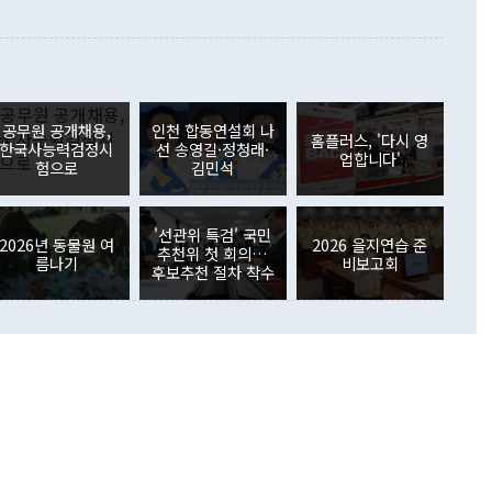
 본원소득수지는 배당소득을 중심으로 32억7000만달러 흑자
이 들 때도 있다"며 부정적으로 반응했다. 조현 외교부 장
월(21억7000만달러)보다 흑자 폭이 확대됐다. 배당소득수지
 사후 브리핑에서 정 장관이 언급한 '4자 회담'에 대해 "이상
이 늘어난 데다 전월 분기배당에 따른 기저효과로 배당지급이
 어떤 희망이라 하더라도 그건 아직 조율되지 않은 방법"이
6000만달러 흑자를 나타냈다. 금융계정 순자산은 6월 중 467
들께서 디스카운트해 주시면 좋겠다"고 선을 그었다. 정 장관
러 증가해 월간 기준 역대 최대 증가 폭을 기록했다. 종전 최대
아 블라디보스토크에서 열리는 '동방경제포럼(EEF)'을 언급하
월(369억9000만달러)을 넘어선 것이다. 직접투자에서는 내국
원에서 (참석을) 검토하고 있다"고 발언한 데 대해서도 조 장관
가 80억1000만달러, 외국인의 국내투자가 46억3000만달러
공무원 공개채용,
인천 합동연설회 나
외교부의 몫"이라며 "아직 거기까지 진도가 나가지 않았다"고
홈플러스, '다시 영
. 증권투자에서는 외국인의 국내 주식 매도세가 이어졌다. 외
한국사능력검정시
선 송영길·정청래·
업합니다'
장관이 이날 소개한 대북 구상과 설명은 정부 내 조율을 거치지
주식 투자는 차익실현 매도 등의 영향으로 316억1000만달러
험으로
김민석
서 문제가 있다. 특히 주적 표현 대체와 국호 사용, 9·19 군
(-310억5000만달러)에 이어 역대 최대 순매도 기록을 다시
 4자회담 추진 등은 통일부 장관이 결정할 사안이 아니어서 월
국인의 국내 채권투자는 세계국채지수(WGBI) 자금 유입에도
이 나오고 있다. 이 대통령은 정 장관의 업무보고를 듣고 난
도래 영향으로 증가 폭이 줄어든 52억9000만달러를 기록했
'선관위 특검' 국민
무보고에 발표했다고 승인난 건 아니다"라고 재차 확인했다. 정
2026년 동물원 여
2026 을지연습 준
 해외 증권투자는 주식을 중심으로 35억6000만달러 증가했
추천위 첫 회의…
름나기
비보고회
통은 "정 장관의 발언 내용은 대부분 국가안전보장회의(NSC)
newspim.com
후보추천 절차 착수
된 사안이 아닌 정 장관의 개인적 생각에 가깝다"며 "안보 관
이 정부의 공식 정책이 아닌 사안을 추진하겠다고 업무보고를
 면전에서 '국군통수권자가 나서야 한다'고 주장한 것은 심각
 5일 청와대 영빈관에서 열린 통일
 외교 안보 부처 업무보고에서 발언하고 있다. [사진=청와대]
장이 현 시점에서 이미 참고가 될 수 없는 과거의 경험 또는 사
식에 기반하고 있다는 것이다. 정 장관이 주장하는 구상은 급
 있는 북한의 전략과 한반도 및 국제 정세를 전혀 반영하지
 비판이 제기되고 있다. 정 장관이 "흘러간 선(先)비핵화만