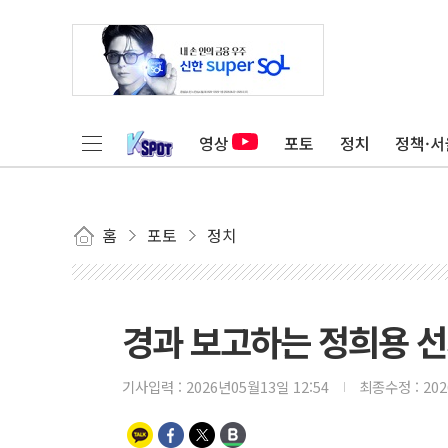
영상
포토
정치
정책·서
홈
포토
정치
경과 보고하는 정희용 
기사입력 :
2026년05월13일 12:54
최종수정 :
20