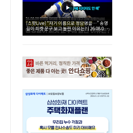
[스팟Live] “자기 이름으로 정당명을…” 송영
길이 피켓 문구 보고 놀란 이유는? | 26.08.09
더불어민주당 당대표·최고위원 후보 대구·경
북 합동연설회