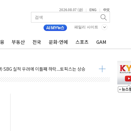
2026.08.07 (금)
ENG
中文
|
|
패밀리 사이트
금융
부동산
전국
문화·연예
스포츠
GAM
GS·현산 참여…'공사비 인상 차단' 조건
만톤 용수 필요…절반은 하수처리수로 공급한다
텍·SBG 실적 우려에 이틀째 하락...토픽스는 상승
101억 '흑자전환'
비판에 반박..."디지털 환경 변화에 따른 것"
원 규모 라팔 도입 속도...프랑스 인도에 판매 제안서 제출
주담대 신규 취급 중단
글 디자인 협업 제품 전달
볼', 레드닷 디자인 어워드 수상