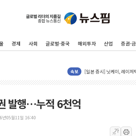
울
경제
사회
글로벌·중국
해외투자
산업
증권·
목동8단지 현설에 대우·DL·
호남반도체 산단 하루 65
[일본 증시] 닛케이, 레이저
속보
[인사] 외교부
롯데케미칼, 2분기 영업익 1
외교부, 美 의원들 정통망법 
권 발행…누적 6천억
'세기의 거래', 인도 50조
하나은행, 7일부터 비대면 
26년05월11일 16:40
공진원, 맨시티 선수단에 한
가
가
GS25 '소비뇽레몬블랑하이