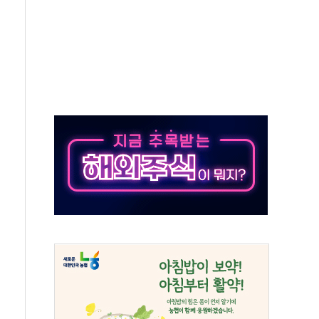
 청와대로 초청해 사과…"국가가 책임 다하겠다"
9주년 여름 기획세트 출시
장 살리기보다 투자자 설득이 먼저
셀·OCI '반색'…비중국산 부담은 변수
털자산 커스터디' 사업 맡는다
00 지수 기초자산 원금지급형 ELB 공모
DA] 8월 7일
상·하한가 주문 제한…'SK하이닉스 사태' 재발 방지
도 열대야에 피로 누적 '건강 적신호'
."맘대로 팔지도 못하는데 무슨 기축통화"