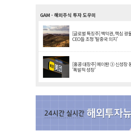
GAM
- 해외주식 투자 도우미
[글로벌 특징주] 백악관, 핵심 광
CEO들 초청 '탈중국 의지'
[홍콩 대장주] 메이퇀 ③ 신성장
'폭발적 성장'