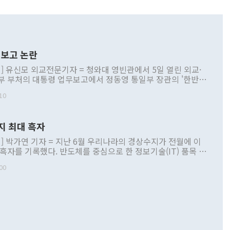
보고 논란
] 유신모 외교전문기자 = 청와대 영빈관에서 5일 열린 외교·
부 부처의 대통령 업무보고에서 정동영 통일부 장관의 '한반도
 구상'과 업무보고 발언이 논란을 빚고 있다. 이날 정 장관의
10
정부 내 조율을 거치지 않은 사안을 정책으로 추진하겠다고 공
는가 하면 사실 관계에 맞지 않은 설명도 있었다. 이재명 대통
로 신중을 기해 달라고 경고했고, 조현 외교부 장관은 '이상
지 최대 흑자
 근거한 비현실적 구상'이라는 비판을 내놨다. 그동안 정 장
책 관련 발언이 물의를 빚은 적은 여러 번 있지만 대통령과 유
] 박가연 기자 = 지난 6월 우리나라의 경상수지가 전월에 이
이 공개적으로 부정적 입장을 표명한 것은 이례적이다. 정 장
 흑자를 기록했다. 반도체를 중심으로 한 정보기술(IT) 품목 수
대북 접근법과 월권을 제어해야 한다는 목소리도 높아지고 있
간 상품수출이 처음으로 1000억달러를 넘어선 영향이다. [자
00
 따르
기자간담회를 하고 있다. [사진=통일부] 2026.07.23 ◆통일
 경상수지는 497억3000만달러 흑자로 집계됐다. 전월(386억
 넘어선 주장 정 장관은 이날 업무보고에서 '한반도 평화공존
)에 이어 두 달 연속 월간 기준 역대 최대 기록을 갈아치웠다.
 설명하면서 이재명 정부 2년차 핵심 과제로 상호 존중·평화
해 상반기 누적 경상수지 흑자는 1910억1000만달러를 기록
·핵 없는 한반도 등 3대 기본 방향을 제시했다. 정 장관은 "대
지 흑자를 견인한 것은 상품수지다. 6월 상품수지는 478억
언어는 멈춰야 한다"면서 주적 용어 대체를 주장했다. 지난 25
 흑자를 기록하며 전월에 이어 역대 최대를 다시 썼다. 국제수
D(완전하고 검증가능하며 되돌릴 수 없는 비핵화) 구도는 이미
수출은 1123억7000만달러로 전년 동월 대비 84.5% 증가하