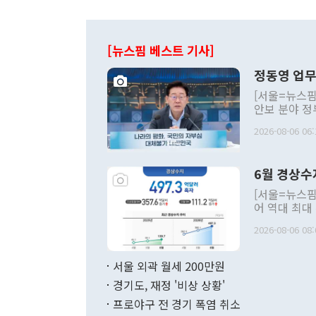
[뉴스핌 베스트 기사]
정동영 업무
[서울=뉴스핌
안보 분야 정
평화공존 발전
2026-08-06 06:
발언 중에는 
언한 것이 있
령은 공개적으
6월 경상수
주의적 희망에
관의 대북 정
[서울=뉴스핌
관 부처 장관
어 역대 최대
관의 무리한 
출 호조로 월
다. [정동영 통일부 장관이 지난달 23일 오후 서울 종로구 정부서울청사에
2026-08-06 08:
료=한국은행] 한국은행이 6일 발표한 '2026년 6월 국제수지(잠정)'에
서 취임 1주년 
면 지난 6월
부 장관 권한
1000만달러
서울 외곽 월세 200만원
발전 구상'을
이에 따라 올
적 갈등 해결
경기도, 재정 '비상 상황'
했다. 경상수
결과 혐오의 
9000만달러
프로야구 전 경기 폭염 취소
년간의 CVI
지 기준 상품