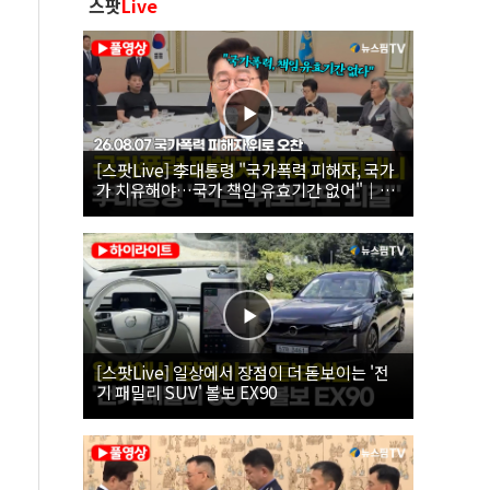
스팟
Live
[스팟Live] 李대통령 "국가폭력 피해자, 국가
가 치유해야…국가 책임 유효기간 없어"｜
26.08.07 국가폭력 피해자 위로 오찬
[스팟Live] 일상에서 장점이 더 돋보이는 '전
기 패밀리 SUV' 볼보 EX90