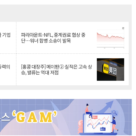
Mute
물 기업
파라마운트-NFL, 중계권료 협상 중
단…워너 합병 소송이 발목
 동력의
[홍콩 대장주] 메이퇀② 실적은 고속 상
승, 밸류는 역대 저점