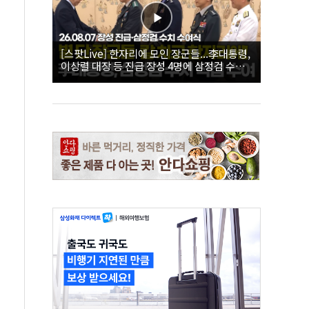
[스팟Live] 한자리에 모인 장군들...李대통령,
이상렬 대장 등 진급 장성 4명에 삼정검 수치
직접 수여｜26.08.07 장성 진급·삼정검 수치
수여식