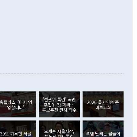
했다. 또 "현 시점에서 흘러간 선(先)비핵화만 되뇌는 것은
 처음으로 1000억달러를 넘어섰다. 상품수입은 644억8000만
 데 힘이 되지 않는다"고 주장했다. 정 장관은 또 "정전 체제
6% 늘었다. 통관 기준으로는 반도체 수출이 전년 동월 대비
로 바꾸는 논의에 착수하겠다"면서 "북·미 정상회담 견인과
증했고 컴퓨터·주변기기(SSD)는 282.7% 증가했다. IT 품목
화의 동력을 확보하기 위해 최선을 다할 것"이라고 말했다. 하
.4% 늘었으며 비IT 품목도 ▲석유제품(47.5%) ▲화공품
령은 정 장관의 구상에 대부분 제동을 걸었다. 이 대통령은 "평
▲철강제품(17.9%) ▲승용차(6.1%) 등을 중심으로 18.6% 증가
 정치적으로 악용되는 측면이 있다"며 "많이 조심하셔야 한
준 수입은 ▲원자재(30.5%) ▲자본재(35.3%) ▲소비재
다. 북한을 다른 이름으로 불러야 한다는 주장에는 "표현에 꼬
가 모두 늘었다. 서비스수지는 12억9000만달러 적자를 기록해 전
정쟁으로 휘몰아 들어가면 원래 하고자 했던 데에서 오히려 나
000만달러)보다 적자 폭이 확대됐다. 여행수지는 외국인 입국자
래될 수 있다"고 경고했다. 이 대통령은 남북 신뢰 구축을 위해
증료 인상 등에 따른 출국자 감소로 4억4000만달러 흑자를
합의를 선제적으로 복원해야 한다는 정 장관의 주장에 대해서도
지식재산권사용료수지는 전월 흑자에서 4억4000만달러 적자
대로 하는 게 과연 한반도의 평화와 안정에 플러스냐, 결론적
 본원소득수지는 배당소득을 중심으로 32억7000만달러 흑자
이 들 때도 있다"며 부정적으로 반응했다. 조현 외교부 장
월(21억7000만달러)보다 흑자 폭이 확대됐다. 배당소득수지
 사후 브리핑에서 정 장관이 언급한 '4자 회담'에 대해 "이상
이 늘어난 데다 전월 분기배당에 따른 기저효과로 배당지급이
 어떤 희망이라 하더라도 그건 아직 조율되지 않은 방법"이
6000만달러 흑자를 나타냈다. 금융계정 순자산은 6월 중 467
들께서 디스카운트해 주시면 좋겠다"고 선을 그었다. 정 장관
러 증가해 월간 기준 역대 최대 증가 폭을 기록했다. 종전 최대
아 블라디보스토크에서 열리는 '동방경제포럼(EEF)'을 언급하
월(369억9000만달러)을 넘어선 것이다. 직접투자에서는 내국
원에서 (참석을) 검토하고 있다"고 발언한 데 대해서도 조 장관
가 80억1000만달러, 외국인의 국내투자가 46억3000만달러
'선관위 특검' 국민
외교부의 몫"이라며 "아직 거기까지 진도가 나가지 않았다"고
홈플러스, '다시 영
2026 을지연습 준
. 증권투자에서는 외국인의 국내 주식 매도세가 이어졌다. 외
추천위 첫 회의…
업합니다'
비보고회
장관이 이날 소개한 대북 구상과 설명은 정부 내 조율을 거치지
주식 투자는 차익실현 매도 등의 영향으로 316억1000만달러
후보추천 절차 착수
서 문제가 있다. 특히 주적 표현 대체와 국호 사용, 9·19 군
(-310억5000만달러)에 이어 역대 최대 순매도 기록을 다시
 4자회담 추진 등은 통일부 장관이 결정할 사안이 아니어서 월
국인의 국내 채권투자는 세계국채지수(WGBI) 자금 유입에도
이 나오고 있다. 이 대통령은 정 장관의 업무보고를 듣고 난
도래 영향으로 증가 폭이 줄어든 52억9000만달러를 기록했
무보고에 발표했다고 승인난 건 아니다"라고 재차 확인했다. 정
오세훈 서울시장,
 해외 증권투자는 주식을 중심으로 35억6000만달러 증가했
39도 기록한 서울
폭염 날리는 물놀이
부동산 대토론회
통은 "정 장관의 발언 내용은 대부분 국가안전보장회의(NSC)