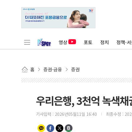
영상
포토
정치
정책·서
홈
증권·금융
증권
우리은행, 3천억 녹색채
기사입력 :
2026년05월11일 16:40
최종수정 :
20