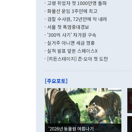
고령 취업자 첫 1000만명 돌파
무너졌다고도 
며 월간 기준
현실을 바꾸는
달러로 38.
화물선 운임 3주만에 최고
를 평화 체제
196.9% 급
검찰 수사권, 72년만에 막 내려
함께 4자 대
수출은 160
지만 이 대통
서울 첫 폭염중대경보
(18.6%) 
화공존 정책이
했다. 통관 기
'300억 사기' 차가원 구속
다"고 지적했
(16.4%)
투리가 잡혀 
실거주 아니면 세금 껑충
월(-10억9
쁜 상황이 초
증가와 유류할
실적 발표 앞둔 스페이스X
9·19 군사
기록했지만 
[히든스테이지] 즌·오아 첫 도전
"우리의 선의
로 전환됐다.
으로 약간의 의문
를 기록해 전
관은 업무보고
는 배당수입
주의에 근거한
줄면서 25억
[주요포토]
라며 "여러분
억1000만달
이 9월 러시
였던 올해 3
며 "정부 차
인의 해외투자
은 "그것은 
각각 증가했다
잘랐다. 정 
국인의 국내 
않았다는 점에
감소하며 전월
사합의 복원,
경신했다. 외
권이라는 지적
분기 말 만기
뒤 "여기 업
다. 내국인의
'2026년 동물원 여름나기
부의 한 소식