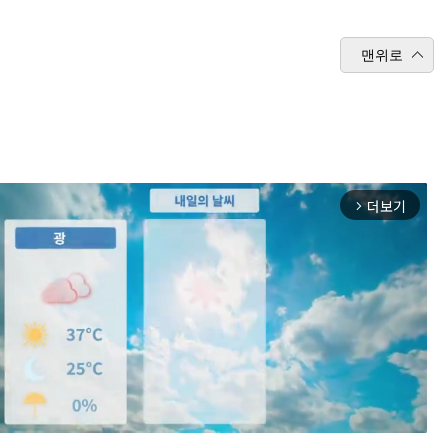
맨위로
더보기
arrow_forward_ios