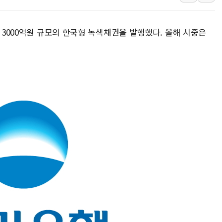
李대통령, 국가폭력 피해자
신세계百, 포트넘앤메이슨 
일 3000억원 규모의 한국형 녹색채권을 발행했다. 올해 시중은
[기자수첩] ISA 개편, 국
美 태양광 수입장벽에 한화큐
두나무, 경찰청 '압수 디지
교보증권, 10일까지 코스피2
[뉴스핌 뉴스레터 Today AN
NXT, 12일부터 프리마켓 
보름째 잠 못 드는 서울…30
미일 환율공조 뒷말 무성..