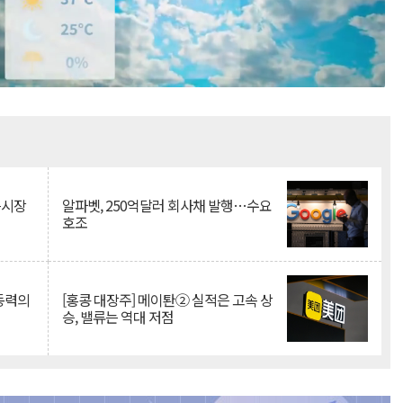
Mute
측시장
알파벳, 250억달러 회사채 발행…수요
호조
 동력의
[홍콩 대장주] 메이퇀② 실적은 고속 상
승, 밸류는 역대 저점