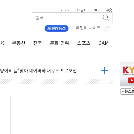
2026.08.07 (금)
ENG
中文
|
|
패밀리 사이트
금융
부동산
전국
문화·연예
스포츠
GAM
프스타일 기획전 '이구홈위크' …최대 90% 할인
동차 AI 미션 챌린지' 성료
고양이의 날' 맞아 네이버와 대규모 프로모션
이란 지휘 아래 동시 공격 임박…에너지·항만 표적"
방한 외국인 QR결제 서비스 확장 나선다
치엔에이치바이오, 휴믹 흡수합병 완료"
일렉트릭 철도신호 사업 인수 계약
환자 208명…누적 사망자 23명·가축 83만마리 폐사
이츠와 손잡고 퀵커머스 확대
수 유입…프리마켓 대형주 소폭 반등