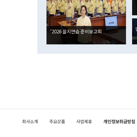
각각 증가했다
잘랐다. 정 
국인의 국내 
않았다는 점에
감소하며 전월
사합의 복원,
경신했다. 외
권이라는 지적
분기 말 만기
뒤 "여기 업
다. 내국인의
'2026 을지연습 준비보고회
부의 한 소식
다. eoyn2@
를 거쳐 결정
련 부처 장관
하고 대통령의
한 문제"라고 지적했다. 이재명 대통령이
외교 국방 등
2026.08.05 ◆시대착오적 접근, 대북 인식 오류 더욱 문제인 것은 정 장관
의 이같은 주
실과 다른 인
격히 변화하고
못하고 있다는
되뇌는 것은 
법을 호도하고
이나 미국은 
금까지의 북핵
회사소개
주요상품
사업제휴
개인정보취급방침
공하는 방식으
과 중유 제공
의 모든 단계