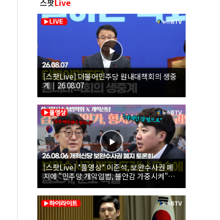
스팟
Live
[스팟Live] 더불어민주당 원내대책회의 생중
계｜26.08.07
[스팟Live] *풀영상* 이준석, 보완수사권 폐
지에 "민주당 개악입법, 불안감 가중시켜"｜
26.08.06 개혁신당 보완수사권 폐지 토론회