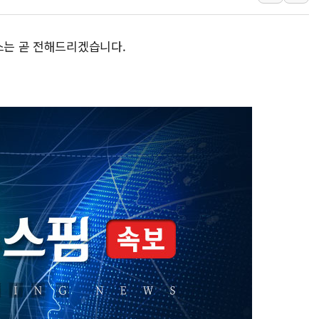
이란 협상단장, 트럼
오뚜기, '2026
스는 곧 전해드리겠습니다.
네이버, AI 투자
카카오스타일 지그재
풀무원푸드앤컬처,
애경산업, 서울시 
중기부, 떡국·떡볶
[브라질증시] 금리
[뉴스핌 이 시각 P
카드사 고객 유입 