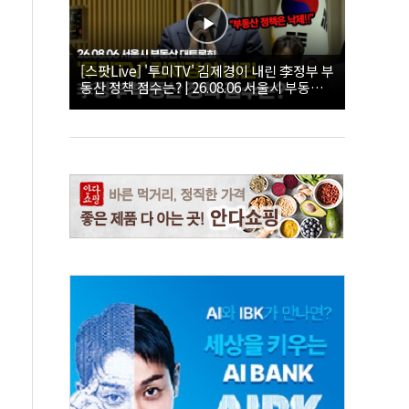
[스팟Live] '투미TV' 김제경이 내린 李정부 부
동산 정책 점수는? | 26.08.06 서울시 부동산
대토론회