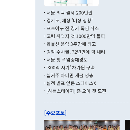
서 취임 1주년 
면 지난 6월
부 장관 권한
1000만달러
서울 외곽 월세 200만원
발전 구상'을
이에 따라 올
적 갈등 해결
경기도, 재정 '비상 상황'
했다. 경상수
결과 혐오의 
9000만달러
프로야구 전 경기 폭염 취소
년간의 CVI
지 기준 상품
고령 취업자 첫 1000만명 돌파
무너졌다고도 
며 월간 기준
현실을 바꾸는
달러로 38.
화물선 운임 3주만에 최고
를 평화 체제
196.9% 급
검찰 수사권, 72년만에 막 내려
함께 4자 대
수출은 160
지만 이 대통
서울 첫 폭염중대경보
(18.6%) 
화공존 정책이
했다. 통관 기
'300억 사기' 차가원 구속
다"고 지적했
(16.4%)
투리가 잡혀 
실거주 아니면 세금 껑충
월(-10억9
쁜 상황이 초
증가와 유류할
실적 발표 앞둔 스페이스X
9·19 군사
기록했지만 
[히든스테이지] 즌·오아 첫 도전
"우리의 선의
로 전환됐다.
으로 약간의 의문
를 기록해 전
관은 업무보고
는 배당수입
주의에 근거한
줄면서 25억
[주요포토]
라며 "여러분
억1000만달
이 9월 러시
였던 올해 3
며 "정부 차
인의 해외투자
은 "그것은 