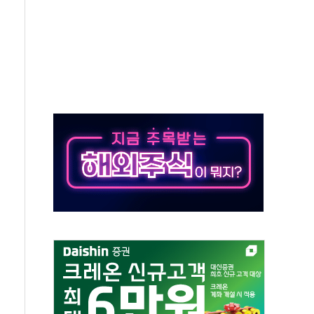
프 'TACO' 조롱 "쇼외교...더 이상 필요 없다"
 오뚜기몰 대잔치' …경품·할인 혜택 풍성
로 숨 고르기…매출 16% 늘고 영업이익은 제자리
그, '직잭뷰티 페스타'…최대 91% 할인
 인천공항서 '팔도음식대전'
취약계층 위해 53억원 상당 통큰 기부
이떡 제조업 '생계형 적합업종' 재지정...5년 더 보호
 인하에도 추가 완화 불확실성에 1.2% 하락 마감
ICK] 李, 오늘 부동산 2차 회의 外
창구 된 '트래블카드'…휴가철 넘어 장기 고객 묶는다