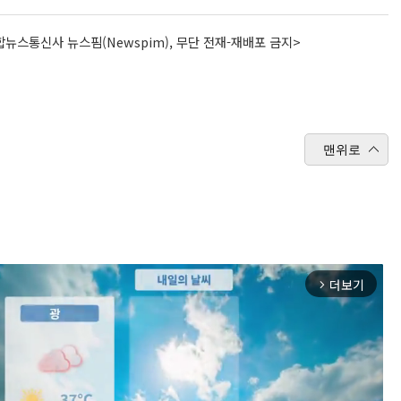
뉴스통신사 뉴스핌(Newspim), 무단 전재-재배포 금지>
맨위로
더보기
arrow_forward_ios