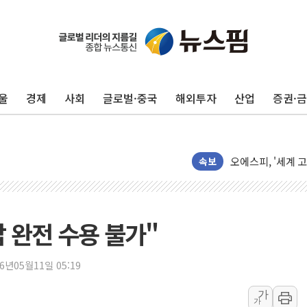
울
경제
사회
글로벌·중국
해외투자
산업
증권·
29CM, 홈·라이
새온, '자율주행자
오에스피, '세계 
속보
사우디 "북·남서 
GLN인터내셔널, 
에이치시티 "에이
답 완전 수용 불가"
에스트래픽, LS 
폭염에 하루 온열질
26년05월11일 05:19
세븐일레븐, 쿠팡
가
[특징주] 저가 매
가