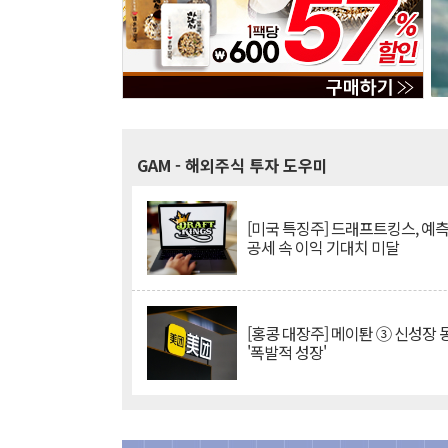
GAM
- 해외주식 투자 도우미
[미국 특징주] 드래프트킹스, 예
공세 속 이익 기대치 미달
[홍콩 대장주] 메이퇀 ③ 신성장
'폭발적 성장'