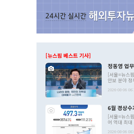
[뉴스핌 베스트 기사]
정동영 업무
[서울=뉴스핌
안보 분야 정
평화공존 발전
2026-08-06 06:
발언 중에는 
언한 것이 있
령은 공개적으
6월 경상수
주의적 희망에
관의 대북 정
[서울=뉴스핌
관 부처 장관
어 역대 최대
관의 무리한 
출 호조로 월
다. [정동영 통일부 장관이 지난달 23일 오후 서울 종로구 정부서울청사에
2026-08-06 08:
료=한국은행] 한국은행이 6일 발표한 '2026년 6월 국제수지(잠정)'에