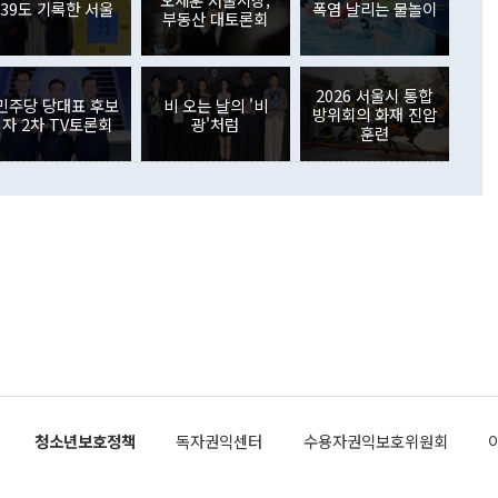
. 증권투자에서는 외국인의 국내 주식 매도세가 이어졌다. 외
39도 기록한 서울
폭염 날리는 물놀이
부동산 대토론회
장관이 이날 소개한 대북 구상과 설명은 정부 내 조율을 거치지
주식 투자는 차익실현 매도 등의 영향으로 316억1000만달러
서 문제가 있다. 특히 주적 표현 대체와 국호 사용, 9·19 군
(-310억5000만달러)에 이어 역대 최대 순매도 기록을 다시
 4자회담 추진 등은 통일부 장관이 결정할 사안이 아니어서 월
국인의 국내 채권투자는 세계국채지수(WGBI) 자금 유입에도
이 나오고 있다. 이 대통령은 정 장관의 업무보고를 듣고 난
도래 영향으로 증가 폭이 줄어든 52억9000만달러를 기록했
2026 서울시 통합
무보고에 발표했다고 승인난 건 아니다"라고 재차 확인했다. 정
민주당 당대표 후보
비 오는 날의 '비
 해외 증권투자는 주식을 중심으로 35억6000만달러 증가했
방위회의 화재 진압
자 2차 TV토론회
광'처럼
통은 "정 장관의 발언 내용은 대부분 국가안전보장회의(NSC)
newspim.com
훈련
된 사안이 아닌 정 장관의 개인적 생각에 가깝다"며 "안보 관
이 정부의 공식 정책이 아닌 사안을 추진하겠다고 업무보고를
 면전에서 '국군통수권자가 나서야 한다'고 주장한 것은 심각
 5일 청와대 영빈관에서 열린 통일
 외교 안보 부처 업무보고에서 발언하고 있다. [사진=청와대]
장이 현 시점에서 이미 참고가 될 수 없는 과거의 경험 또는 사
식에 기반하고 있다는 것이다. 정 장관이 주장하는 구상은 급
 있는 북한의 전략과 한반도 및 국제 정세를 전혀 반영하지
 비판이 제기되고 있다. 정 장관이 "흘러간 선(先)비핵화만
현실을 바꾸지 못한다"고 언급한 것은 지금까지의 대북 접근
 있다. 북핵 위기 발발 이후 지금까지 모든 핵 협상에서 한국
북한에 선비핵화를 공식적으로 요구한 적이 없기 때문이다. 지
 협상은 북한의 비핵화 조치에 한·미가 상응하는 대가를 제
로 이뤄졌다. 1994년 북·미 제네바 기본합의는 핵시설 동결
청소년보호정책
독자권익센터
수용자권익보호위원회
의 교환이었다. 2005년 9.19 공동성명도 북한의 비핵화 조치
에 상응조치를 제공하는 '행동 대 행동' 원칙이 적용됐다. 대북