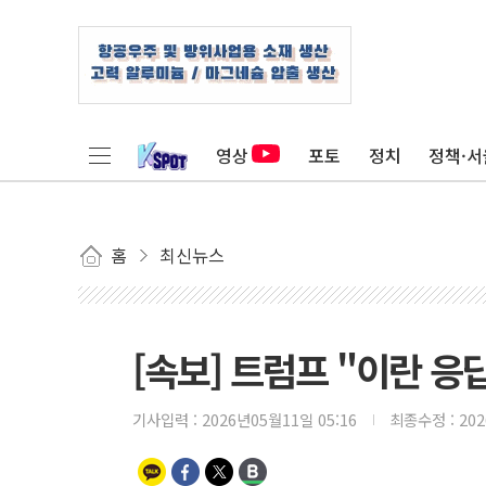
영상
포토
정치
정책·서
홈
최신뉴스
[속보] 트럼프 "이란 응
기사입력 :
2026년05월11일 05:16
최종수정 :
20