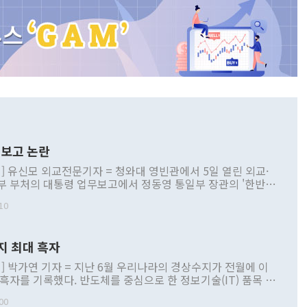
보고 논란
] 유신모 외교전문기자 = 청와대 영빈관에서 5일 열린 외교·
부 부처의 대통령 업무보고에서 정동영 통일부 장관의 '한반도
 구상'과 업무보고 발언이 논란을 빚고 있다. 이날 정 장관의
10
정부 내 조율을 거치지 않은 사안을 정책으로 추진하겠다고 공
는가 하면 사실 관계에 맞지 않은 설명도 있었다. 이재명 대통
로 신중을 기해 달라고 경고했고, 조현 외교부 장관은 '이상
지 최대 흑자
 근거한 비현실적 구상'이라는 비판을 내놨다. 그동안 정 장
책 관련 발언이 물의를 빚은 적은 여러 번 있지만 대통령과 유
] 박가연 기자 = 지난 6월 우리나라의 경상수지가 전월에 이
이 공개적으로 부정적 입장을 표명한 것은 이례적이다. 정 장
 흑자를 기록했다. 반도체를 중심으로 한 정보기술(IT) 품목 수
대북 접근법과 월권을 제어해야 한다는 목소리도 높아지고 있
간 상품수출이 처음으로 1000억달러를 넘어선 영향이다. [자
00
 따르