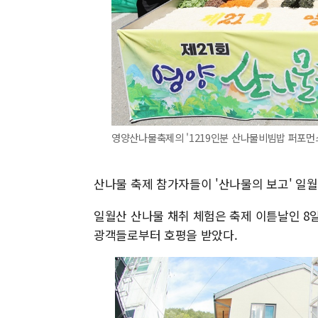
영양산나물축제의 '1219인분 산나물비빔밥 퍼포먼스'[사
산나물 축제 참가자들이 '산나물의 보고' 일월
일월산 산나물 채취 체험은 축제 이튿날인 8일
광객들로부터 호평을 받았다.