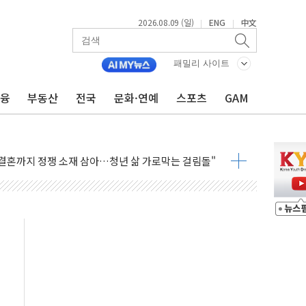
2026.08.09 (일)
ENG
中文
|
|
패밀리 사이트
금융
부동산
전국
문화·연예
스포츠
GAM
 페널티 만든 건 이 정권…신생아 특례 대출까지 줄여"
의에 "수용할 수 없다" 반박
 결혼까지 정쟁 소재 삼아…청년 삶 가로막는 걸림돌"
 사망자 2명…올해 하루 환자 최다
사)씨 모친상
난간 붕괴…인명피해 없어
주역 찾는다...중기부, 장관 표창 후보자 모집
 신종 보이스피싱 기승…금감원 소비자경보
 아우른 통합노조 설립 추진
정전 잇따라…주민 대피·폭염 속 불편
 키운다…대기업 노하우로 창업 생태계 조성