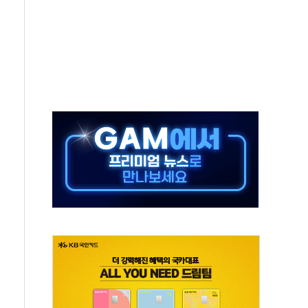
시간당 30mm 강한 비...호우 피해 없어
방…野 "청년 우롱 기괴" vs 與 "송구한 해프닝"
 2026'서 어린이 과학연극 2편 수상
우스' 잠실점, 직장인 핫플레이스로 부상
정 조율 완료…초고가·비거주 1주택 등 여론 수렴"
쇄 추돌…7세 남아 등 4명 부상
"…LG유플러스, AI 홈네트워크 구현 첫발