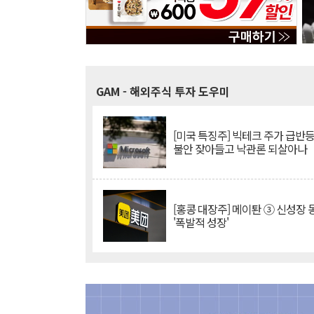
GAM
- 해외주식 투자 도우미
[미국 특징주] 빅테크 주가 급반등..
불안 잦아들고 낙관론 되살아나
[홍콩 대장주] 메이퇀 ③ 신성장
'폭발적 성장'