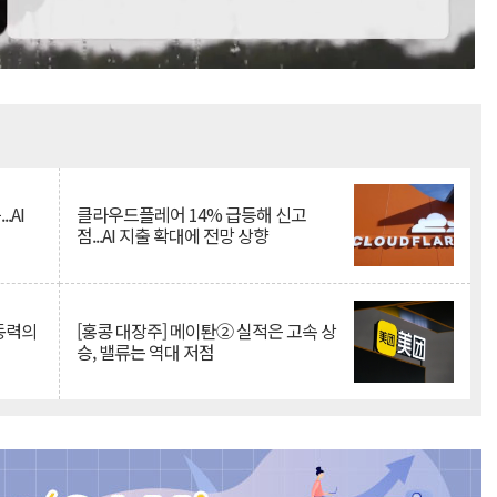
Mute
.AI
클라우드플레어 14% 급등해 신고
점...AI 지출 확대에 전망 상향
 동력의
[홍콩 대장주] 메이퇀② 실적은 고속 상
승, 밸류는 역대 저점