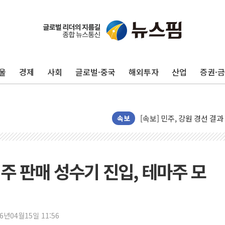
인천서 말다툼 중 어머니 살
김민석, 강원·대구·경북 경선서
[속보] 민주, 강원·대구·경북 
울
경제
사회
글로벌·중국
해외투자
산업
증권·
[속보] 민주, 경북 경선 결과 
[속보] 민주, 대구 경선 결과 
[속보] 민주, 강원 경선 결과 
속보
정재헌 CEO, SKT 장기고
최태원, 노소영에 9440억
하나금융, 명동 소상공인에 
맥주 판매 성수기 진입, 테마주 모
인천시 광복절 현수막 '태
병무청, 보충역 전면 손질…
홈플러스發 대형마트 판매,
윤준병·이해민 의원, '정부
26년04월15일 11:56