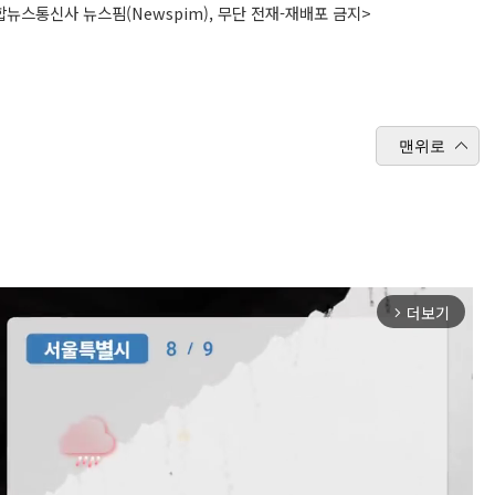
뉴스통신사 뉴스핌(Newspim), 무단 전재-재배포 금지>
맨위로
더보기
arrow_forward_ios