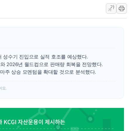
'호우·산사태 주의보' 울진 
가
여야, 황희 '버스 하우스' 공
가
풀무원재단, '국제과학연극제
현대그린푸드 '텍사스로드하
與 "세제개편안 8월 말 당
경인고속도로서 차량 4대 연
"AI가 먼저 알아채고 고친다
매 성수기 진입으로 실적 호조를 예상했다.
와 2026년 월드컵으로 판매량 회복을 전망했다.
마주 상승 모멘텀을 확대할 것으로 분석했다.
어요.