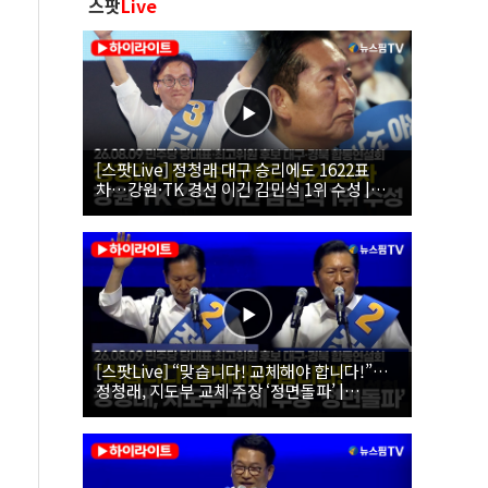
스팟
Live
[스팟Live] 정청래 대구 승리에도 1622표
차…강원·TK 경선 이긴 김민석 1위 수성 |
26.08.09 더불어민주당 당대표·최고위원 후
보 대구·경북 합동연설회
[스팟Live] “맞습니다! 교체해야 합니다!”…
정청래, 지도부 교체 주장 ‘정면돌파’ |
26.08.09 더불어민주당 당대표·최고위원 후
보 대구·경북 합동연설회