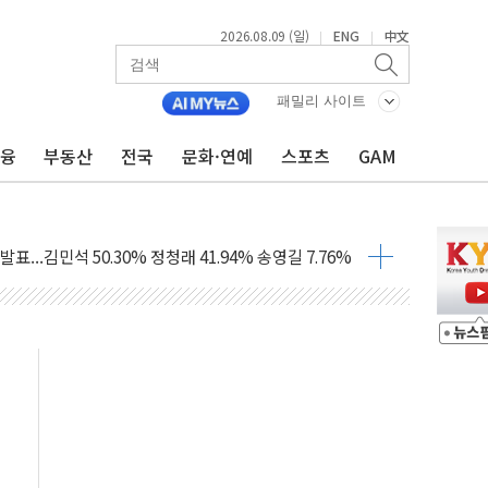
2026.08.09 (일)
ENG
中文
|
|
해 10대 구속…범행 후 반려견도 죽여
 정청래에 승리…金 48.54% vs 鄭 44.40%
패밀리 사이트
경선 결과...김민석 48.54% 정청래 44.40%
금융
부동산
전국
문화·연예
스포츠
GAM
발표...김민석 47.37% 정청래 45.71% 송영길 6.92%
발표...정청래 47.82% 김민석 46.35% 송영길 5.83%
발표...김민석 50.30% 정청래 41.94% 송영길 7.76%
객 400명 맞이…"마음 잇는 시간 되길"
 지급 확정되나…재상고 앞두고 막판 셈법
'행복상자' 전달
극기 거꾸로' 논란…이틀만에 철거
 예술·체육요원 최대 33% 감축
 역대 최대폭 감소한 9.4%↓…유통업계 양극화 심화
 특사'로 콜롬비아 대통령 취임식 참석