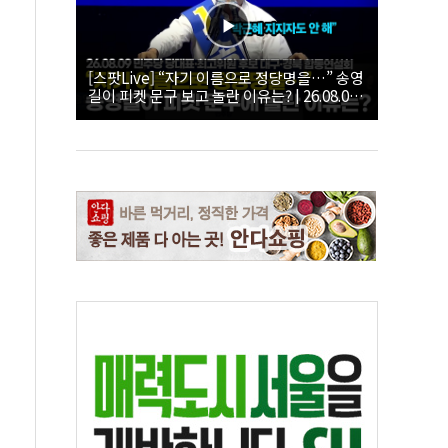
[스팟Live] “자기 이름으로 정당명을…” 송영
길이 피켓 문구 보고 놀란 이유는? | 26.08.09
더불어민주당 당대표·최고위원 후보 대구·경
북 합동연설회