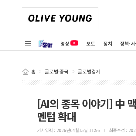
영상
포토
정치
정책·서
홈
글로벌·중국
글로벌경제
[AI의 종목 이야기] 中 
멘텀 확대
기사입력 :
2026년04월15일 11:56
최종수정 :
20