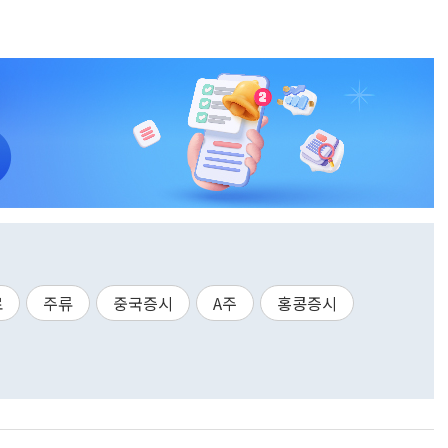
료
주류
중국증시
A주
홍콩증시