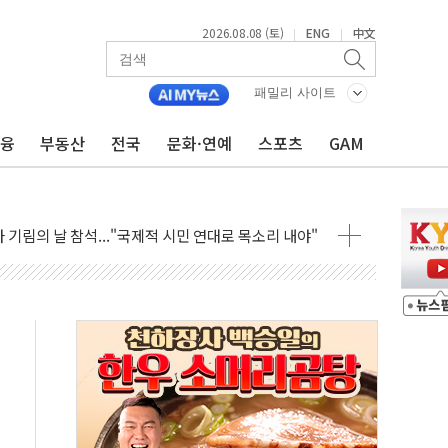
만지작…공습 한계·탄약 부족 현실화
2026.08.08 (토)
ENG
中文
|
|
 최대 50㎜ 폭우…강원 동해안 강한 비 어어져
…60대 환경미화원 수거차에 치여 사망
패밀리 사이트
흉기 난동…60대 남성 2명 숨져
금융
부동산
전국
문화·연예
스포츠
GAM
손해 보는 일 없게"…'결혼 페널티' 22개 과제 손본다
서 모터보트 전복…1명 사망·1명 실종
자 기림의 날 참석..."국제적 시민 연대로 목소리 내야"
질 중 실종 60대 나흘만에 숨진 채 발견
 흉기 살해 10대 아들 체포
 '뻔뻔' 받아친 정청래…제주 연설서 신경전 고조
재검토 지시…與 "적극 환영"·野 "졸속 국정"
주의보…10일까지 최대 3.5m 높은 물결
사망 23명…정부, 비상대응기구 가동
, 수도 베이징도 부동산 규제 철폐
위 상승으로 피서객 7명 고립…전원 구조