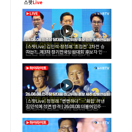
스팟
Live
[스팟Live] 김민석·정청래 ‘초접전’ 2차전 승
자는?...제3차 정기전국당원대회 후보자 인천
합동연설회 생중계 | 26.08.08
[스팟Live] 정청래 “뻔뻔하다”…‘화합’ 꺼낸
김민석에 정면 반격 | 26.08.08 더불어민주당
당대표·최고위원 후보 제주 합동연설회