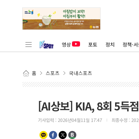
영상
포토
정치
정책·서
홈
스포츠
국내스포츠
[AI상보] KIA, 8회 
기사입력 :
2026년04월11일 17:47
최종수정 :
20