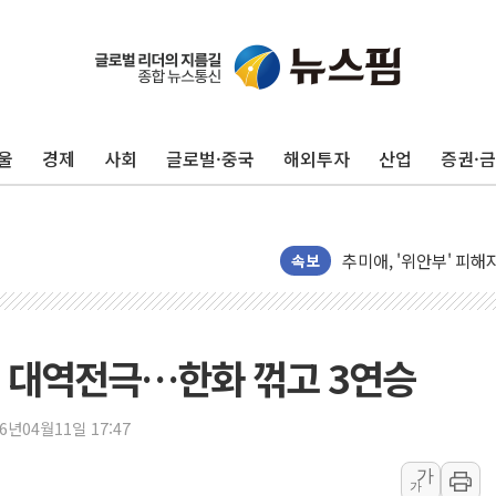
美, 이란전 출구전략 
강릉·동해·삼척 시간당
폐기물 수거하다 참변
서울 중랑구 주택가서 
울
경제
사회
글로벌·중국
해외투자
산업
증권·
李대통령 "결혼 때문에 
여수 오동도 인근 해상
추미애, '위안부' 피해
인천 선재도 갯벌서 해루
속보
인천서 말다툼 중 어머니
'화합' 꺼낸 김민석에
李대통령, ISA 개편 
5득점 대역전극…한화 꺾고 3연승
동해중부 전 해상 풍랑
연일 폭염에 온열질환 
26년04월11일 17:47
中 전방위 아파트 부양
가
가
인제 용대리 계곡서 수