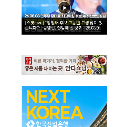
[스팟Live] “정청래 후보 그동안 고생 많이 했
습니다”…송영길, 연임에 선 긋기 | 26.08.08
더불어민주당 당대표·최고위원 후보 제주 합
동연설회