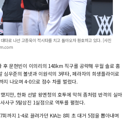
서 대타로 나선 고종욱이 적시타를 치고 돌아오자 환호하고 있다. [사진
im.com
사 후 문현빈이 이의리의 148km 직구를 공략해 우월 솔로 홈
 말 심우준의 볼넷과 이원석의 3루타, 페라자의 희생플라이로
까지 나오며 4-0으로 점수 차를 벌렸다.
만회했지만, 한화 선발 왕옌청의 호투에 막혀 좀처럼 반격의 실마
무사사구 5탈삼진 1실점으로 역투를 펼쳤다.
회까지 1-4로 끌려가던 KIA는 8회 초 대거 5점을 뽑아내며