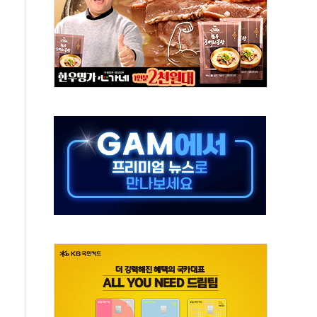
별똥별 멍' 운영…페르세우스 유성우 관측
시간당 50mm 이상 폭우…호우경보 발효
0대 숨져…온열질환 여부 조사
능시험 오전 집중 편성…체감온도 38도 넘으면 중단