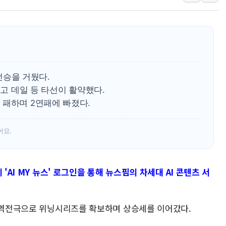
동해시, 11~14일 '
강원 중·남부 동해안 
청양 밭에서 일하던 9
폭염에 車 운전면허 기
역전승을 거뒀다.
었고 데일 등 타선이 활약했다.
 패하며 2연패에 빠졌다.
어요.
'AI MY 뉴스' 로그인을 통해 뉴스핌의 차세대 AI 콘텐츠 서
 대역전극으로 위닝시리즈를 확보하며 상승세를 이어갔다.