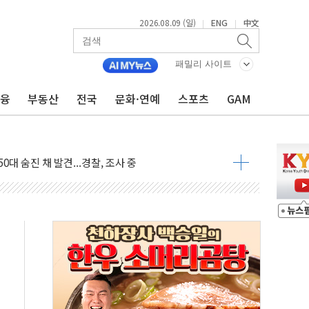
2026.08.09 (일)
ENG
中文
|
|
패밀리 사이트
금융
부동산
전국
문화·연예
스포츠
GAM
고 발생…작업자 1명 숨져
철강 AI융합실증센터' 들어선다
대 숨진 채 발견...경찰, 조사 중
1.48%p' 차 선두 유지...金 46.01% vs 鄭 44.53%
기 당선...합산득표율 68.63%
해 10대 구속…범행 후 반려견도 죽여
 정청래에 승리…金 48.54% vs 鄭 44.40%
경선 결과...김민석 48.54% 정청래 44.40%
발표...김민석 47.37% 정청래 45.71% 송영길 6.92%
발표...정청래 47.82% 김민석 46.35% 송영길 5.83%