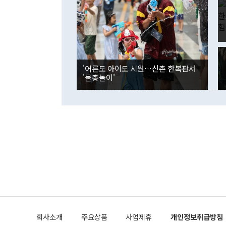
였던 올해 3
며 "정부 차
인의 해외투자
은 "그것은 
각각 증가했다
잘랐다. 정 
국인의 국내 
않았다는 점에
감소하며 전월
사합의 복원,
경신했다. 외
권이라는 지적
분기 말 만기
뒤 "여기 업
다. 내국인의
'어른도 아이도 시원…신촌 한복판서
부의 한 소식
다. eoyn2@
'물총놀이'
를 거쳐 결정
련 부처 장관
하고 대통령의
한 문제"라고 지적했다. 이재명 대통령이
외교 국방 등
2026.08.05 ◆시대착오적 접근, 대북 인식 오류 더욱 문제인 것은 정 장관
의 이같은 주
실과 다른 인
격히 변화하고
못하고 있다는
되뇌는 것은 
법을 호도하고
이나 미국은 
금까지의 북핵
회사소개
주요상품
사업제휴
개인정보취급방침
공하는 방식으