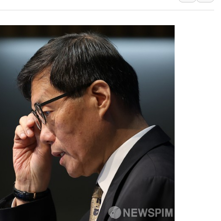
[속보] 민주, 강원 경선 결과 
정재헌 CEO, SKT 장기고
최태원, 노소영에 9440억
하나금융, 명동 소상공인에 
인천시 광복절 현수막 '태
병무청, 보충역 전면 손질…
홈플러스發 대형마트 판매,
윤준병·이해민 의원, '정부
'호우·산사태 주의보' 울진 
여야, 황희 '버스 하우스' 공