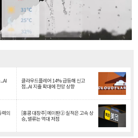
Mute
.AI
클라우드플레어 14% 급등해 신고
점...AI 지출 확대에 전망 상향
 동력의
[홍콩 대장주] 메이퇀② 실적은 고속 상
승, 밸류는 역대 저점