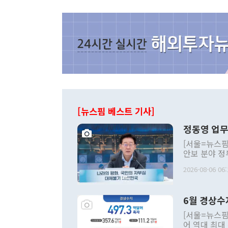
[뉴스핌 베스트 기사]
정동영 업무
[서울=뉴스핌
안보 분야 정
평화공존 발전
2026-08-06 06:
발언 중에는 
언한 것이 있
령은 공개적으
6월 경상수
주의적 희망에
관의 대북 정
[서울=뉴스핌
관 부처 장관
어 역대 최대