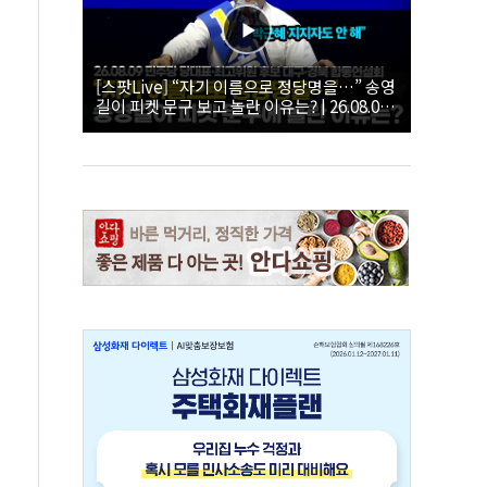
[스팟Live] “자기 이름으로 정당명을…” 송영
길이 피켓 문구 보고 놀란 이유는? | 26.08.09
더불어민주당 당대표·최고위원 후보 대구·경
북 합동연설회