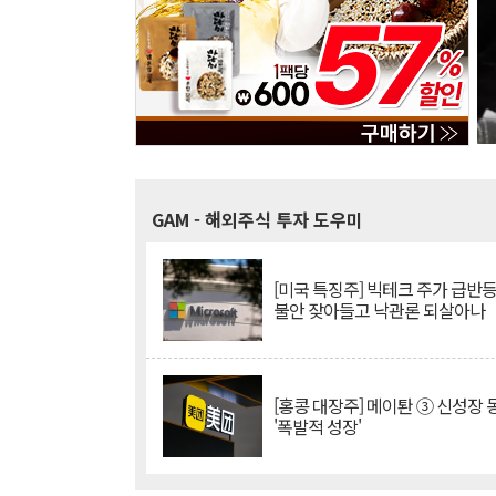
GAM
- 해외주식 투자 도우미
[미국 특징주] 빅테크 주가 급반등..
불안 잦아들고 낙관론 되살아나
[홍콩 대장주] 메이퇀 ③ 신성장
'폭발적 성장'