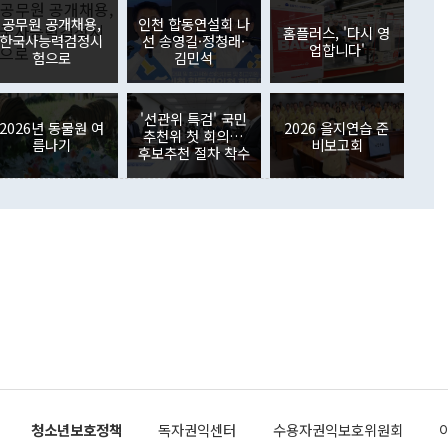
월(369억9000만달러)을 넘어선 것이다. 직접투자에서는 내국
원에서 (참석을) 검토하고 있다"고 발언한 데 대해서도 조 장관
가 80억1000만달러, 외국인의 국내투자가 46억3000만달러
공무원 공개채용,
인천 합동연설회 나
외교부의 몫"이라며 "아직 거기까지 진도가 나가지 않았다"고
홈플러스, '다시 영
. 증권투자에서는 외국인의 국내 주식 매도세가 이어졌다. 외
한국사능력검정시
선 송영길·정청래·
업합니다'
장관이 이날 소개한 대북 구상과 설명은 정부 내 조율을 거치지
주식 투자는 차익실현 매도 등의 영향으로 316억1000만달러
험으로
김민석
서 문제가 있다. 특히 주적 표현 대체와 국호 사용, 9·19 군
(-310억5000만달러)에 이어 역대 최대 순매도 기록을 다시
 4자회담 추진 등은 통일부 장관이 결정할 사안이 아니어서 월
국인의 국내 채권투자는 세계국채지수(WGBI) 자금 유입에도
이 나오고 있다. 이 대통령은 정 장관의 업무보고를 듣고 난
도래 영향으로 증가 폭이 줄어든 52억9000만달러를 기록했
'선관위 특검' 국민
무보고에 발표했다고 승인난 건 아니다"라고 재차 확인했다. 정
2026년 동물원 여
2026 을지연습 준
 해외 증권투자는 주식을 중심으로 35억6000만달러 증가했
추천위 첫 회의…
름나기
비보고회
통은 "정 장관의 발언 내용은 대부분 국가안전보장회의(NSC)
newspim.com
후보추천 절차 착수
된 사안이 아닌 정 장관의 개인적 생각에 가깝다"며 "안보 관
이 정부의 공식 정책이 아닌 사안을 추진하겠다고 업무보고를
 면전에서 '국군통수권자가 나서야 한다'고 주장한 것은 심각
 5일 청와대 영빈관에서 열린 통일
 외교 안보 부처 업무보고에서 발언하고 있다. [사진=청와대]
장이 현 시점에서 이미 참고가 될 수 없는 과거의 경험 또는 사
식에 기반하고 있다는 것이다. 정 장관이 주장하는 구상은 급
 있는 북한의 전략과 한반도 및 국제 정세를 전혀 반영하지
 비판이 제기되고 있다. 정 장관이 "흘러간 선(先)비핵화만
현실을 바꾸지 못한다"고 언급한 것은 지금까지의 대북 접근
 있다. 북핵 위기 발발 이후 지금까지 모든 핵 협상에서 한국
북한에 선비핵화를 공식적으로 요구한 적이 없기 때문이다. 지
 협상은 북한의 비핵화 조치에 한·미가 상응하는 대가를 제
로 이뤄졌다. 1994년 북·미 제네바 기본합의는 핵시설 동결
청소년보호정책
독자권익센터
수용자권익보호위원회