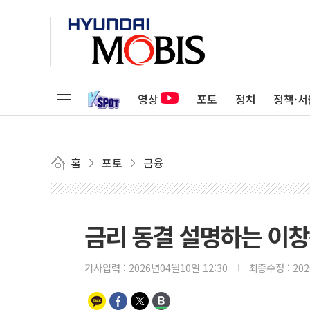
영상
포토
정치
정책·서
홈
포토
금융
금리 동결 설명하는 이창
기사입력 :
2026년04월10일 12:30
최종수정 :
20