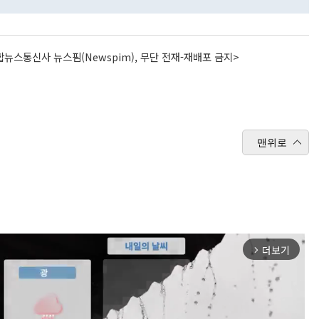
뉴스통신사 뉴스핌(Newspim), 무단 전재-재배포 금지>
맨위로
더보기
arrow_forward_ios