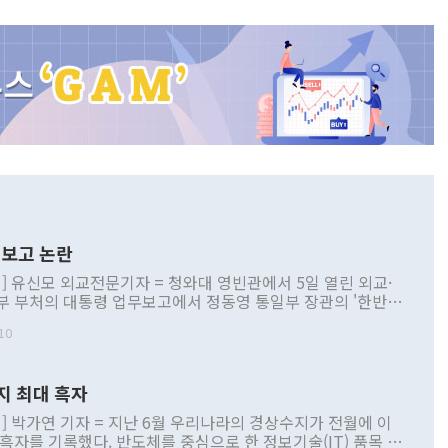
보고 논란
] 유신모 외교전문기자 = 청와대 영빈관에서 5일 열린 외교·
부 부처의 대통령 업무보고에서 정동영 통일부 장관의 '한반도
 구상'과 업무보고 발언이 논란을 빚고 있다. 이날 정 장관의
10
정부 내 조율을 거치지 않은 사안을 정책으로 추진하겠다고 공
는가 하면 사실 관계에 맞지 않은 설명도 있었다. 이재명 대통
로 신중을 기해 달라고 경고했고, 조현 외교부 장관은 '이상
지 최대 흑자
 근거한 비현실적 구상'이라는 비판을 내놨다. 그동안 정 장
책 관련 발언이 물의를 빚은 적은 여러 번 있지만 대통령과 유
] 박가연 기자 = 지난 6월 우리나라의 경상수지가 전월에 이
이 공개적으로 부정적 입장을 표명한 것은 이례적이다. 정 장
 흑자를 기록했다. 반도체를 중심으로 한 정보기술(IT) 품목 수