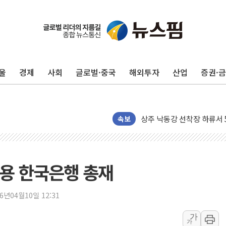
울
경제
사회
글로벌·중국
해외투자
산업
증권·
평택 진위면 공장서 질식사
포항 블루밸리 국가산단에 '
상주 낙동강 선착장 하류서 50
속보
[종합] 김민석, 정청래에 누적 '
민주당 경북도당위원장에 오중
인천서 말다툼 중 어머니 살
용 한국은행 총재
김민석, 강원·대구·경북 경선서
[속보] 민주, 강원·대구·경북 
26년04월10일 12:31
[속보] 민주, 경북 경선 결과 
가
가
[속보] 민주, 대구 경선 결과 