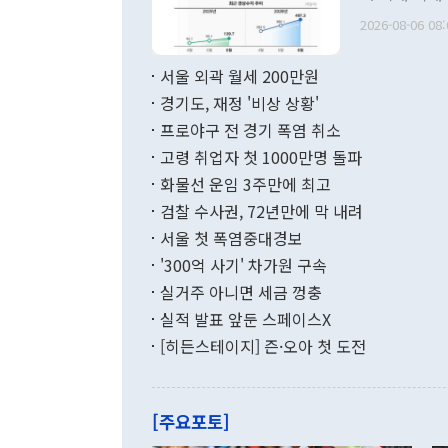
관의 무리한 
출 호조로 월
다. [정동영 통일부 장관이 지난달 23일 오후 서울 종로구 정부서울청사에
2026-08-06 08:
료=한국은행] 한국은행이 6일 발표한 '2026년 6월 국제수지(잠정)'에
서 취임 1주년 
면 지난 6월
부 장관 권한
1000만달러
서울 외곽 월세 200만원
발전 구상'을
이에 따라 올
적 갈등 해결
경기도, 재정 '비상 상황'
했다. 경상수
결과 혐오의 
9000만달러
프로야구 전 경기 폭염 취소
년간의 CVI
지 기준 상품
고령 취업자 첫 1000만명 돌파
무너졌다고도 
며 월간 기준
현실을 바꾸는
달러로 38.
화물선 운임 3주만에 최고
를 평화 체제
196.9% 급
검찰 수사권, 72년만에 막 내려
함께 4자 대
수출은 160
지만 이 대통
서울 첫 폭염중대경보
(18.6%) 
화공존 정책이
했다. 통관 기
'300억 사기' 차가원 구속
다"고 지적했
(16.4%)
투리가 잡혀 
실거주 아니면 세금 껑충
월(-10억9
쁜 상황이 초
증가와 유류할
실적 발표 앞둔 스페이스X
9·19 군사
기록했지만 
[히든스테이지] 즌·오아 첫 도전
"우리의 선의
로 전환됐다.
으로 약간의 의문
를 기록해 전
관은 업무보고
는 배당수입
주의에 근거한
줄면서 25억
[주요포토]
라며 "여러분
억1000만달
이 9월 러시