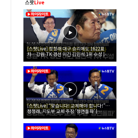
스팟
Live
[스팟Live] 정청래 대구 승리에도 1622표
차…강원·TK 경선 이긴 김민석 1위 수성 |
26.08.09 더불어민주당 당대표·최고위원 후
보 대구·경북 합동연설회
[스팟Live] “맞습니다! 교체해야 합니다!”…
정청래, 지도부 교체 주장 ‘정면돌파’ |
26.08.09 더불어민주당 당대표·최고위원 후
보 대구·경북 합동연설회