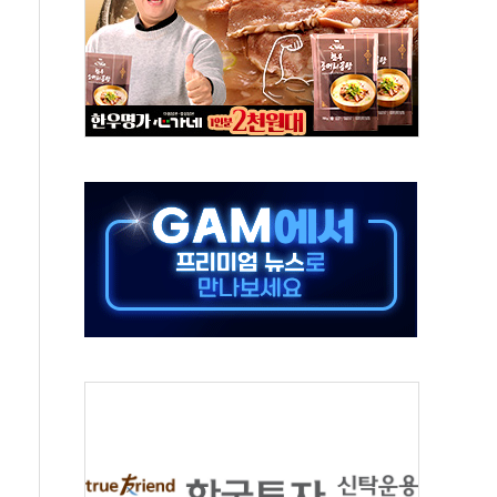
발표...김민석 50.30% 정청래 41.94% 송영길 7.76%
객 400명 맞이…"마음 잇는 시간 되길"
 지급 확정되나…재상고 앞두고 막판 셈법
'행복상자' 전달
극기 거꾸로' 논란…이틀만에 철거
 예술·체육요원 최대 33% 감축
 역대 최대폭 감소한 9.4%↓…유통업계 양극화 심화
 특사'로 콜롬비아 대통령 취임식 참석
시간당 30mm 강한 비...호우 피해 없어
방…野 "청년 우롱 기괴" vs 與 "송구한 해프닝"