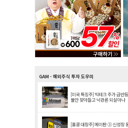
GAM
- 해외주식 투자 도우미
[미국 특징주] 빅테크 주가 급반등..
불안 잦아들고 낙관론 되살아나
[홍콩 대장주] 메이퇀 ③ 신성장