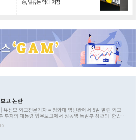
승, 밸류는 역대 저점
보고 논란
] 유신모 외교전문기자 = 청와대 영빈관에서 5일 열린 외교·
부 부처의 대통령 업무보고에서 정동영 통일부 장관의 '한반도
 구상'과 업무보고 발언이 논란을 빚고 있다. 이날 정 장관의
10
정부 내 조율을 거치지 않은 사안을 정책으로 추진하겠다고 공
는가 하면 사실 관계에 맞지 않은 설명도 있었다. 이재명 대통
로 신중을 기해 달라고 경고했고, 조현 외교부 장관은 '이상