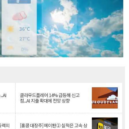
Mute
.AI
클라우드플레어 14% 급등해 신고
점...AI 지출 확대에 전망 상향
 동력의
[홍콩 대장주] 메이퇀② 실적은 고속 상