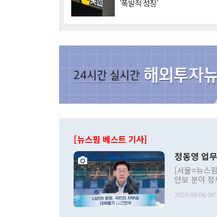
'폭발적 성장'
[뉴스핌 베스트 기사]
정동영 업무
[서울=뉴스핌
안보 분야 정
평화공존 발전
2026-08-06 06:
발언 중에는 
언한 것이 있
령은 공개적으