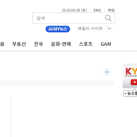
2026.08.08 (토)
ENG
中文
|
|
패밀리 사이트
금융
부동산
전국
문화·연예
스포츠
GAM
 물결
동
 구조
관측
 발효
8도 넘으면 중단
해소될 듯