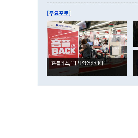
관은 업무보고
는 배당수입
주의에 근거한
줄면서 25억
[주요포토]
라며 "여러분
억1000만달
이 9월 러시
였던 올해 3
며 "정부 차
인의 해외투자
은 "그것은 
각각 증가했다
잘랐다. 정 
국인의 국내 
않았다는 점에
감소하며 전월
사합의 복원,
경신했다. 외
권이라는 지적
분기 말 만기
뒤 "여기 업
다. 내국인의
'홈플러스, '다시 영업합니다'
부의 한 소식
다. eoyn2@
를 거쳐 결정
련 부처 장관
하고 대통령의
한 문제"라고 지적했다. 이재명 대통령이
외교 국방 등
2026.08.05 ◆시대착오적 접근, 대북 인식 오류 더욱 문제인 것은 정 장관
의 이같은 주
실과 다른 인
격히 변화하고
못하고 있다는
되뇌는 것은 
법을 호도하고