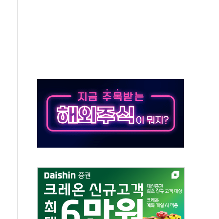
것"
지대' 우려
타진
청래 '격차 확대'
최고치
 요구
낮아지며 상승… STOXX 600 지수는 나흘 연속 최고치
세