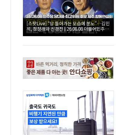
[스팟Live] “당 돌아가는 모습에 분노”…김민
석, 정청래와 신경전 | 26.08.08 더불어민주당
당대표·최고위원 후보 제주 합동연설회