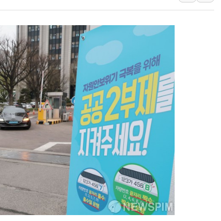
주말 무더위·열대야 지속…내륙 곳곳 소나기
오세훈 "용산공원 주택 검토, 민주당 스스로 원칙 뒤집는 
충북 주말 무더위 지속…청주·진천 35도, 곳곳 소나기
10월 보완수사권 폐지·공소청 출범…피해자들 '범죄 사각
한상협, 업계 개인정보 보안 새판 짠다…'자율규제단체' 
민주당, 오늘 제주·인천 경선 발표...김민석 '재역전' vs 정
뉴욕증시, 고용 쇼크에 금리 인상 우려 후퇴…S&P500 
트럼프, 쿡 연준 이사 해임 재추진…"26일까지 의혹 소명"
유럽증시, 美 고용 예상 밖 부진에 연준 금리 인상 가능성 
미 연준 매파 기세 꺾이나…고용 감소에 9월 동결 전망 우