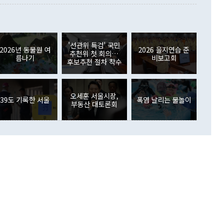
 사후 브리핑에서 정 장관이 언급한 '4자 회담'에 대해 "이상
이 늘어난 데다 전월 분기배당에 따른 기저효과로 배당지급이
 어떤 희망이라 하더라도 그건 아직 조율되지 않은 방법"이
6000만달러 흑자를 나타냈다. 금융계정 순자산은 6월 중 467
들께서 디스카운트해 주시면 좋겠다"고 선을 그었다. 정 장관
러 증가해 월간 기준 역대 최대 증가 폭을 기록했다. 종전 최대
아 블라디보스토크에서 열리는 '동방경제포럼(EEF)'을 언급하
월(369억9000만달러)을 넘어선 것이다. 직접투자에서는 내국
원에서 (참석을) 검토하고 있다"고 발언한 데 대해서도 조 장관
가 80억1000만달러, 외국인의 국내투자가 46억3000만달러
'선관위 특검' 국민
외교부의 몫"이라며 "아직 거기까지 진도가 나가지 않았다"고
2026년 동물원 여
2026 을지연습 준
. 증권투자에서는 외국인의 국내 주식 매도세가 이어졌다. 외
추천위 첫 회의…
름나기
비보고회
장관이 이날 소개한 대북 구상과 설명은 정부 내 조율을 거치지
주식 투자는 차익실현 매도 등의 영향으로 316억1000만달러
후보추천 절차 착수
서 문제가 있다. 특히 주적 표현 대체와 국호 사용, 9·19 군
(-310억5000만달러)에 이어 역대 최대 순매도 기록을 다시
 4자회담 추진 등은 통일부 장관이 결정할 사안이 아니어서 월
국인의 국내 채권투자는 세계국채지수(WGBI) 자금 유입에도
이 나오고 있다. 이 대통령은 정 장관의 업무보고를 듣고 난
도래 영향으로 증가 폭이 줄어든 52억9000만달러를 기록했
무보고에 발표했다고 승인난 건 아니다"라고 재차 확인했다. 정
오세훈 서울시장,
 해외 증권투자는 주식을 중심으로 35억6000만달러 증가했
39도 기록한 서울
폭염 날리는 물놀이
부동산 대토론회
통은 "정 장관의 발언 내용은 대부분 국가안전보장회의(NSC)
newspim.com
된 사안이 아닌 정 장관의 개인적 생각에 가깝다"며 "안보 관
이 정부의 공식 정책이 아닌 사안을 추진하겠다고 업무보고를
 면전에서 '국군통수권자가 나서야 한다'고 주장한 것은 심각
 5일 청와대 영빈관에서 열린 통일
 외교 안보 부처 업무보고에서 발언하고 있다. [사진=청와대]
장이 현 시점에서 이미 참고가 될 수 없는 과거의 경험 또는 사
식에 기반하고 있다는 것이다. 정 장관이 주장하는 구상은 급
 있는 북한의 전략과 한반도 및 국제 정세를 전혀 반영하지
 비판이 제기되고 있다. 정 장관이 "흘러간 선(先)비핵화만
현실을 바꾸지 못한다"고 언급한 것은 지금까지의 대북 접근
 있다. 북핵 위기 발발 이후 지금까지 모든 핵 협상에서 한국