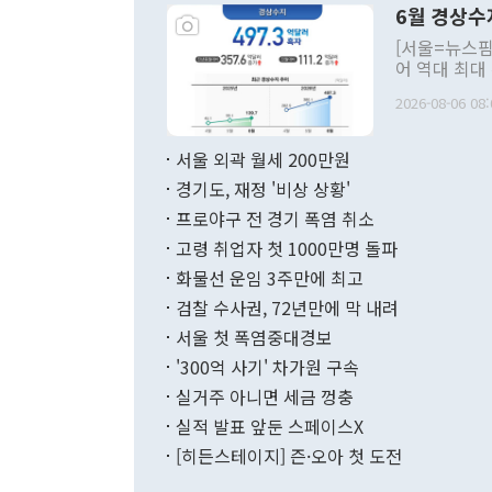
6월 경상수
주의적 희망에
관의 대북 정
[서울=뉴스핌
관 부처 장관
어 역대 최대
관의 무리한 
출 호조로 월
다. [정동영 통일부 장관이 지난달 23일 오후 서울 종로구 정부서울청사에
2026-08-06 08:
료=한국은행] 한국은행이 6일 발표한 '2026년 6월 국제수지(잠정)'에
서 취임 1주년 
면 지난 6월
부 장관 권한
1000만달러
서울 외곽 월세 200만원
발전 구상'을
이에 따라 올
적 갈등 해결
경기도, 재정 '비상 상황'
했다. 경상수
결과 혐오의 
9000만달러
프로야구 전 경기 폭염 취소
년간의 CVI
지 기준 상품
고령 취업자 첫 1000만명 돌파
무너졌다고도 
며 월간 기준
현실을 바꾸는
달러로 38.
화물선 운임 3주만에 최고
를 평화 체제
196.9% 급
검찰 수사권, 72년만에 막 내려
함께 4자 대
수출은 160
지만 이 대통
서울 첫 폭염중대경보
(18.6%) 
화공존 정책이
했다. 통관 기
'300억 사기' 차가원 구속
다"고 지적했
(16.4%)
투리가 잡혀 
실거주 아니면 세금 껑충
월(-10억9
쁜 상황이 초
증가와 유류할
실적 발표 앞둔 스페이스X
9·19 군사
기록했지만 
[히든스테이지] 즌·오아 첫 도전
"우리의 선의
로 전환됐다.
으로 약간의 의문
를 기록해 전