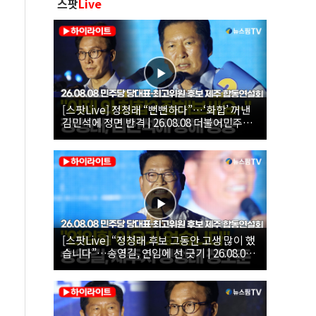
스팟
Live
[스팟Live] 정청래 “뻔뻔하다”…‘화합’ 꺼낸
김민석에 정면 반격 | 26.08.08 더불어민주당
당대표·최고위원 후보 제주 합동연설회
[스팟Live] “정청래 후보 그동안 고생 많이 했
습니다”…송영길, 연임에 선 긋기 | 26.08.08
더불어민주당 당대표·최고위원 후보 제주 합
동연설회