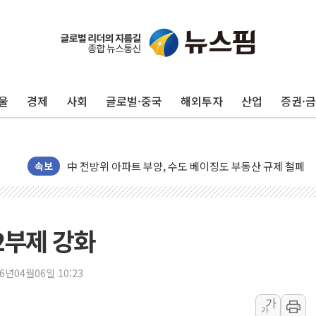
울
경제
사회
글로벌·중국
해외투자
산업
증권·
동해중부 전 해상 풍랑주의보…10일까지 최대 3.5m 높은
연일 폭염에 온열질환 사망 23명…정부, 비상대응기구 가
中 전방위 아파트 부양, 수도 베이징도 부동산 규제 철폐
속보
인제 용대리 계곡서 수위 상승으로 피서객 7명 고립…전원
동해시, 11~14일 '별똥별 멍' 운영…페르세우스 유성우 
강원 중·남부 동해안 시간당 50mm 이상 폭우…호우경보
2부제 강화
청양 밭에서 일하던 90대 숨져…온열질환 여부 조사
폭염에 車 운전면허 기능시험 오전 집중 편성…체감온도 3
26년04월06일 10:23
李대통령, 'ISA·주가누르기 방지법' 전면 재검토 지시
가
가
'호우 특보' 경북 울진 시간당 20~30mm 강한 비...가뭄 