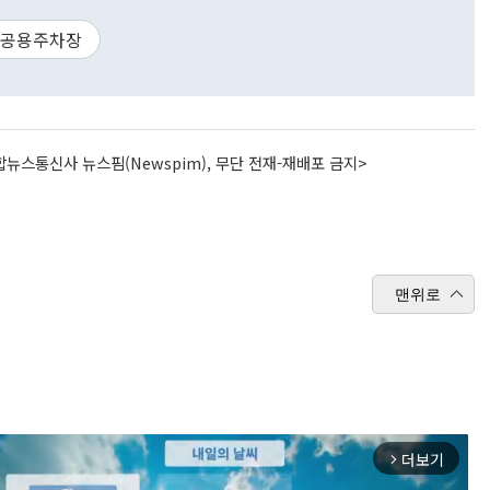
공용주차장
뉴스통신사 뉴스핌(Newspim), 무단 전재-재배포 금지>
맨위로
더보기
arrow_forward_ios