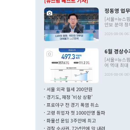
[뉴스핌 베스트 기사]
정동영 업무
[서울=뉴스핌
안보 분야 정
평화공존 발전
2026-08-06 06:
발언 중에는 
언한 것이 있
령은 공개적으
6월 경상수
주의적 희망에
관의 대북 정
[서울=뉴스핌
관 부처 장관
어 역대 최대
관의 무리한 
출 호조로 월
다. [정동영 통일부 장관이 지난달 23일 오후 서울 종로구 정부서울청사에
2026-08-06 08:
료=한국은행] 한국은행이 6일 발표한 '2026년 6월 국제수지(잠정)'에
서 취임 1주년 
면 지난 6월
부 장관 권한
1000만달러
서울 외곽 월세 200만원
발전 구상'을
이에 따라 올
적 갈등 해결
경기도, 재정 '비상 상황'
했다. 경상수
결과 혐오의 
9000만달러
프로야구 전 경기 폭염 취소
년간의 CVI
지 기준 상품
고령 취업자 첫 1000만명 돌파
무너졌다고도 
며 월간 기준
현실을 바꾸는
달러로 38.
화물선 운임 3주만에 최고
를 평화 체제
196.9% 급
검찰 수사권, 72년만에 막 내려
함께 4자 대