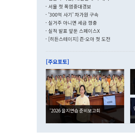
수출은 160
지만 이 대통
서울 첫 폭염중대경보
(18.6%) 
화공존 정책이
했다. 통관 기
'300억 사기' 차가원 구속
다"고 지적했
(16.4%)
투리가 잡혀 
실거주 아니면 세금 껑충
월(-10억9
쁜 상황이 초
증가와 유류할
실적 발표 앞둔 스페이스X
9·19 군사
기록했지만 
[히든스테이지] 즌·오아 첫 도전
"우리의 선의
로 전환됐다.
으로 약간의 의문
를 기록해 전
관은 업무보고
는 배당수입
주의에 근거한
줄면서 25억
[주요포토]
라며 "여러분
억1000만달
이 9월 러시
였던 올해 3
며 "정부 차
인의 해외투자
은 "그것은 
각각 증가했다
잘랐다. 정 
국인의 국내 
않았다는 점에
감소하며 전월
사합의 복원,
경신했다. 외
권이라는 지적
분기 말 만기
뒤 "여기 업
다. 내국인의
'2026 을지연습 준비보고회
부의 한 소식
다. eoyn2@
를 거쳐 결정
련 부처 장관
하고 대통령의