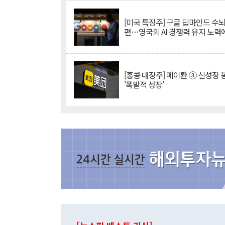
[미국 특징주] 구글 딥마인드 수
편…영국의 AI 경쟁력 유지 노력
[홍콩 대장주] 메이퇀 ③ 신성장
'폭발적 성장'