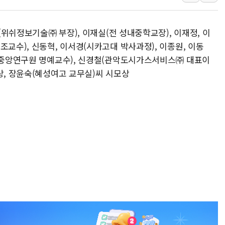
뉴욕증시 개장 전 특징주...모더나
김정관 장관 "영업이익 N% 성과급
면(위쉬정보기술㈜ 부장), 이재실(전 성내중학교장), 이재정, 이
뉴욕증시 프리뷰, 미 주가선물 AI주
조교수), 신동혁, 이서경(시카고대 박사과정), 이종원, 이동
청와대, 북한 단거리 탄도미사일 발사
국학중앙연구원 명예교수), 신경철(관악도시가스서비스㈜ 대표이
상, 장윤숙(혜성여고 교무실)씨 시모상
금값 7주 만에 최고…美 고용 둔화·
[인도증시] 중동 긴장 완화에 실적 호
러, 1인칭시점 드론으로 우크라 민간
[베트남 증시] 지수 하락 속 'DGC
'월가의 황제' 다이먼 "금융시장 레
양주 섬유염색공장서 화재 1명 중상…