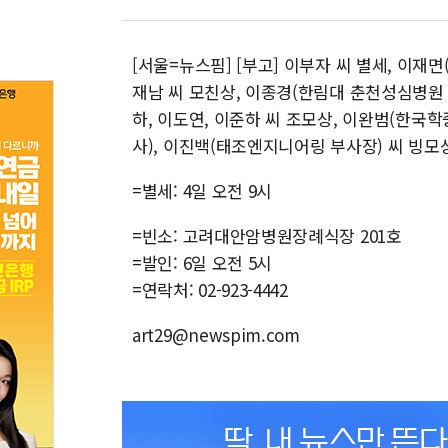
[서울=뉴스핌] [부고] 이부자 씨 별세, 이재
재남 씨 모친상, 이종경(한림대 춘천성심병원 
하, 이도연, 이준하 씨 조모상, 이완범(한
사), 이진백(태조엔지니어링 부사장) 씨 빙모
=별세: 4일 오전 9시
=빈소: 고려대안암병원장례식장 201호
=발인: 6일 오전 5시
=연락처: 02-923-4442
art29@newspim.com