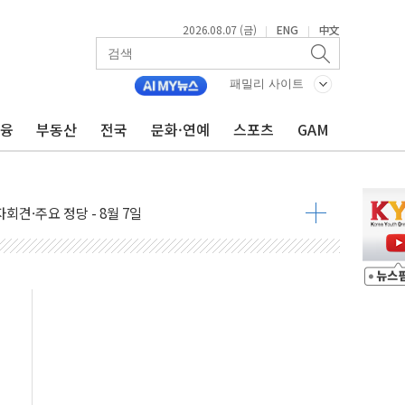
2026.08.07 (금)
ENG
中文
|
|
패밀리 사이트
금융
부동산
전국
문화·연예
스포츠
GAM
우 5거래일 랠리 '마침표'
의 막바지.."美와 직접 협상 없어"
회견·주요 정당 - 8월 7일
민석 후보 - 8월 7일
차 회의…주택 공급 대책 막바지 조율할 듯
 제한 추진…美 "통행 막을 권한 없어"
 상승… "2분기 기업 순이익 21% 증가" 전망
 나토 회원국 공격 검토… 거짓 깃발 작전"
재회…로봇·AI 데이터센터·모빌리티 구체화