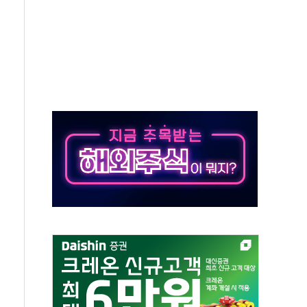
·아이온큐·도어대시↑ VS 샌디스크·피그마·앱러빈↓
 반대…상법·자본시장법 개정 논의"
 차익실현 속 혼조세...웨스턴디지털·샌디스크↓
에 긴급 안보 점검회의
호르무즈 재개방 기대에 강세
조까지, 상승...호실적 보고 기업 상승세 뚜렷
인 '사파리' 공격… 시민들 공포감 극대화 전략
' 임시 주총 기대감에 홀로 상한가…마진 잔액은 사상 최고
버리지 위험수위…숨은 차입이 더 큰 변수"
대응 1단계 진압 중