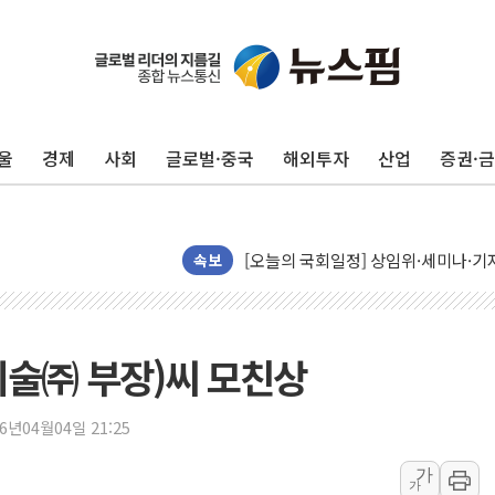
울
경제
사회
글로벌·중국
해외투자
산업
증권·
뉴욕증시, 유가·금리 부담에 하락…다
이란, 오만과 호르무즈 해협 재개방 합
[오늘의 국회일정] 상임위·세미나·기자
속보
[민주 당권주자 일정] 송영길·정청래·김
李대통령, 오늘 부동산 정책 점검 2
[오늘의 정치일정] 8월 7일(금)
기술㈜ 부장)씨 모친상
이란, 美·이스라엘 선박 호르무즈 통항
유럽증시, 견조한 실적 소화하며 대부분
26년04월04일 21:25
리투아니아 국방 "러, 우크라 드론으로
가
가
구광모, 내주 실리콘밸리서 젠슨 황 