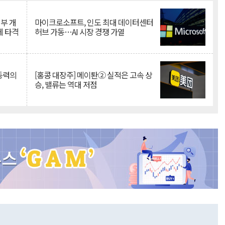
뇌부 개
마이크로소프트, 인도 최대 데이터센터
에 타격
허브 가동…AI 시장 경쟁 가열
 동력의
[홍콩 대장주] 메이퇀② 실적은 고속 상
승, 밸류는 역대 저점