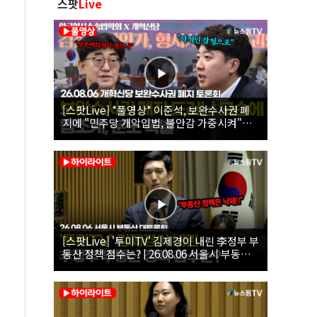
스팟
Live
[스팟Live] *풀영상* 이준석, 보완수사권 폐
지에 "민주당 개악입법, 불안감 가중시켜"｜
26.08.06 개혁신당 보완수사권 폐지 토론회
[스팟Live] '투미TV' 김제경이 내린 李정부 부
동산 정책 점수는? | 26.08.06 서울시 부동산
대토론회