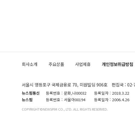
한 문제"라고 지적했다. 이재명 대통령이
외교 국방 등
2026.08.05 ◆시대착오적 접근, 대북 인식 오류 더욱 문제인 것은 정 장관
의 이같은 주
실과 다른 인
격히 변화하고
못하고 있다는
되뇌는 것은 
법을 호도하고
이나 미국은 
금까지의 북핵
회사소개
주요상품
사업제휴
개인정보취급방침
공하는 방식으
과 중유 제공
의 모든 단계
협상에 관여했
서울시 영등포구 국제금융로 70, 미원빌딩 906호
편집국 : 02-
한·미가 제
다"면서 "정
뉴스핌통신
등록번호 : 문화,나00032
등록일자 : 2018.3.22
대화할 수 있
뉴스핌
등록번호 : 서울아00194
등록일자 : 2006.4.26
비롯된 것으로
COPYRIGHT©NEWSPIM CO., LTD. ALL RIGHTS RESERVED.
무너졌다"고 
기되고 있다.
제거한 뒤 이
함되어야 하는
비핵화 조치를