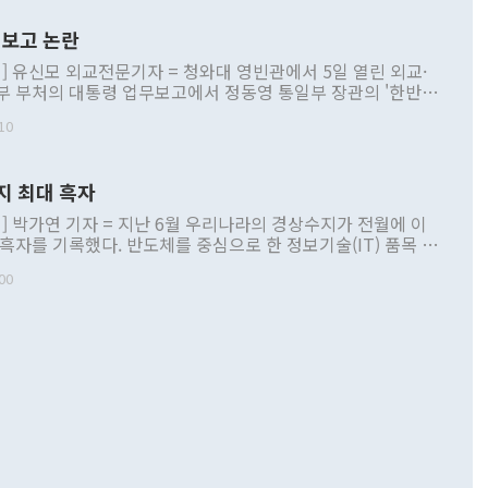
보고 논란
] 유신모 외교전문기자 = 청와대 영빈관에서 5일 열린 외교·
부 부처의 대통령 업무보고에서 정동영 통일부 장관의 '한반도
 구상'과 업무보고 발언이 논란을 빚고 있다. 이날 정 장관의
10
정부 내 조율을 거치지 않은 사안을 정책으로 추진하겠다고 공
는가 하면 사실 관계에 맞지 않은 설명도 있었다. 이재명 대통
로 신중을 기해 달라고 경고했고, 조현 외교부 장관은 '이상
지 최대 흑자
 근거한 비현실적 구상'이라는 비판을 내놨다. 그동안 정 장
책 관련 발언이 물의를 빚은 적은 여러 번 있지만 대통령과 유
] 박가연 기자 = 지난 6월 우리나라의 경상수지가 전월에 이
이 공개적으로 부정적 입장을 표명한 것은 이례적이다. 정 장
 흑자를 기록했다. 반도체를 중심으로 한 정보기술(IT) 품목 수
대북 접근법과 월권을 제어해야 한다는 목소리도 높아지고 있
간 상품수출이 처음으로 1000억달러를 넘어선 영향이다. [자
00
 따르
기자간담회를 하고 있다. [사진=통일부] 2026.07.23 ◆통일
 경상수지는 497억3000만달러 흑자로 집계됐다. 전월(386억
 넘어선 주장 정 장관은 이날 업무보고에서 '한반도 평화공존
)에 이어 두 달 연속 월간 기준 역대 최대 기록을 갈아치웠다.
 설명하면서 이재명 정부 2년차 핵심 과제로 상호 존중·평화
해 상반기 누적 경상수지 흑자는 1910억1000만달러를 기록
·핵 없는 한반도 등 3대 기본 방향을 제시했다. 정 장관은 "대
지 흑자를 견인한 것은 상품수지다. 6월 상품수지는 478억
언어는 멈춰야 한다"면서 주적 용어 대체를 주장했다. 지난 25
 흑자를 기록하며 전월에 이어 역대 최대를 다시 썼다. 국제수
D(완전하고 검증가능하며 되돌릴 수 없는 비핵화) 구도는 이미
수출은 1123억7000만달러로 전년 동월 대비 84.5% 증가하
했다. 또 "현 시점에서 흘러간 선(先)비핵화만 되뇌는 것은
 처음으로 1000억달러를 넘어섰다. 상품수입은 644억8000만
 데 힘이 되지 않는다"고 주장했다. 정 장관은 또 "정전 체제
6% 늘었다. 통관 기준으로는 반도체 수출이 전년 동월 대비
로 바꾸는 논의에 착수하겠다"면서 "북·미 정상회담 견인과
증했고 컴퓨터·주변기기(SSD)는 282.7% 증가했다. IT 품목
화의 동력을 확보하기 위해 최선을 다할 것"이라고 말했다. 하