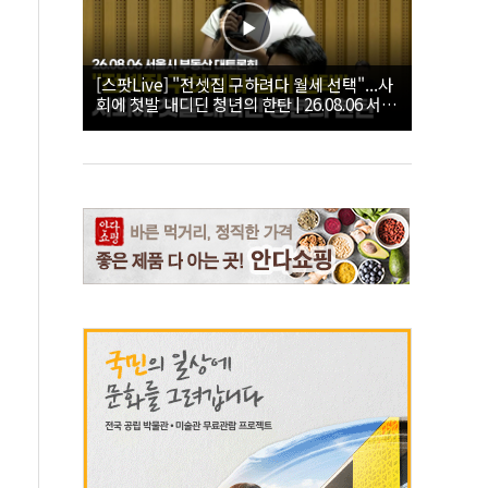
[스팟Live] "전셋집 구하려다 월세 선택"...사
회에 첫발 내디딘 청년의 한탄 | 26.08.06 서울
시 부동산 대토론회