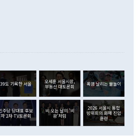
.4% 늘었으며 비IT 품목도 ▲석유제품(47.5%) ▲화공품
령은 정 장관의 구상에 대부분 제동을 걸었다. 이 대통령은 "평
▲철강제품(17.9%) ▲승용차(6.1%) 등을 중심으로 18.6% 증가
 정치적으로 악용되는 측면이 있다"며 "많이 조심하셔야 한
준 수입은 ▲원자재(30.5%) ▲자본재(35.3%) ▲소비재
다. 북한을 다른 이름으로 불러야 한다는 주장에는 "표현에 꼬
가 모두 늘었다. 서비스수지는 12억9000만달러 적자를 기록해 전
정쟁으로 휘몰아 들어가면 원래 하고자 했던 데에서 오히려 나
000만달러)보다 적자 폭이 확대됐다. 여행수지는 외국인 입국자
래될 수 있다"고 경고했다. 이 대통령은 남북 신뢰 구축을 위해
증료 인상 등에 따른 출국자 감소로 4억4000만달러 흑자를
합의를 선제적으로 복원해야 한다는 정 장관의 주장에 대해서도
지식재산권사용료수지는 전월 흑자에서 4억4000만달러 적자
대로 하는 게 과연 한반도의 평화와 안정에 플러스냐, 결론적
 본원소득수지는 배당소득을 중심으로 32억7000만달러 흑자
이 들 때도 있다"며 부정적으로 반응했다. 조현 외교부 장
월(21억7000만달러)보다 흑자 폭이 확대됐다. 배당소득수지
 사후 브리핑에서 정 장관이 언급한 '4자 회담'에 대해 "이상
이 늘어난 데다 전월 분기배당에 따른 기저효과로 배당지급이
 어떤 희망이라 하더라도 그건 아직 조율되지 않은 방법"이
6000만달러 흑자를 나타냈다. 금융계정 순자산은 6월 중 467
들께서 디스카운트해 주시면 좋겠다"고 선을 그었다. 정 장관
러 증가해 월간 기준 역대 최대 증가 폭을 기록했다. 종전 최대
아 블라디보스토크에서 열리는 '동방경제포럼(EEF)'을 언급하
월(369억9000만달러)을 넘어선 것이다. 직접투자에서는 내국
원에서 (참석을) 검토하고 있다"고 발언한 데 대해서도 조 장관
가 80억1000만달러, 외국인의 국내투자가 46억3000만달러
외교부의 몫"이라며 "아직 거기까지 진도가 나가지 않았다"고
오세훈 서울시장,
. 증권투자에서는 외국인의 국내 주식 매도세가 이어졌다. 외
39도 기록한 서울
폭염 날리는 물놀이
부동산 대토론회
장관이 이날 소개한 대북 구상과 설명은 정부 내 조율을 거치지
주식 투자는 차익실현 매도 등의 영향으로 316억1000만달러
서 문제가 있다. 특히 주적 표현 대체와 국호 사용, 9·19 군
(-310억5000만달러)에 이어 역대 최대 순매도 기록을 다시
 4자회담 추진 등은 통일부 장관이 결정할 사안이 아니어서 월
국인의 국내 채권투자는 세계국채지수(WGBI) 자금 유입에도
이 나오고 있다. 이 대통령은 정 장관의 업무보고를 듣고 난
도래 영향으로 증가 폭이 줄어든 52억9000만달러를 기록했
2026 서울시 통합
무보고에 발표했다고 승인난 건 아니다"라고 재차 확인했다. 정
민주당 당대표 후보
비 오는 날의 '비
 해외 증권투자는 주식을 중심으로 35억6000만달러 증가했
방위회의 화재 진압
자 2차 TV토론회
광'처럼
통은 "정 장관의 발언 내용은 대부분 국가안전보장회의(NSC)
newspim.com
훈련
된 사안이 아닌 정 장관의 개인적 생각에 가깝다"며 "안보 관
이 정부의 공식 정책이 아닌 사안을 추진하겠다고 업무보고를
 면전에서 '국군통수권자가 나서야 한다'고 주장한 것은 심각