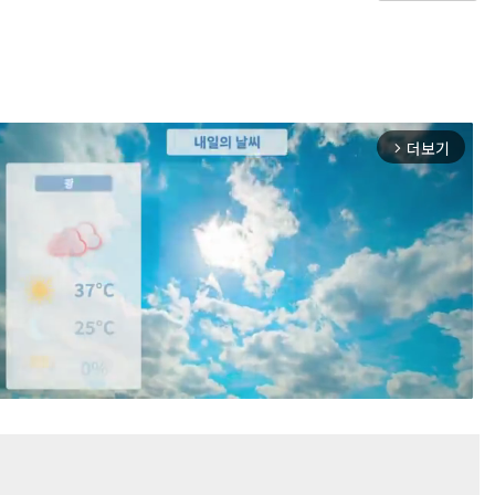
더보기
arrow_forward_ios
Mute