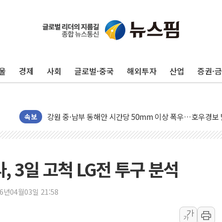
동해중부 전 해상 풍랑주의보…10일까지 최대 3.5m 높은
연일 폭염에 온열질환 사망 23명…정부, 비상대응기구 가
中 전방위 아파트 부양, 수도 베이징도 부동산 규제 철폐
울
경제
사회
글로벌·중국
해외투자
산업
증권·
인제 용대리 계곡서 수위 상승으로 피서객 7명 고립…전원
동해시, 11~14일 '별똥별 멍' 운영…페르세우스 유성우 
강원 중·남부 동해안 시간당 50mm 이상 폭우…호우경보
속보
청양 밭에서 일하던 90대 숨져…온열질환 여부 조사
폭염에 車 운전면허 기능시험 오전 집중 편성…체감온도 3
李대통령, 'ISA·주가누르기 방지법' 전면 재검토 지시
, 3일 고척 LG전 투구 분석
'호우 특보' 경북 울진 시간당 20~30mm 강한 비...가뭄 
주말 무더위·열대야 지속…내륙 곳곳 소나기
26년04월03일 21:58
오세훈 "용산공원 주택 검토, 민주당 스스로 원칙 뒤집는 
가
충북 주말 무더위 지속…청주·진천 35도, 곳곳 소나기
가