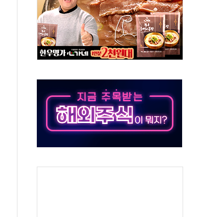
지대' 우려
타진
청래 '격차 확대'
최고치
 요구
낮아지며 상승… STOXX 600 지수는 나흘 연속 최고치
세