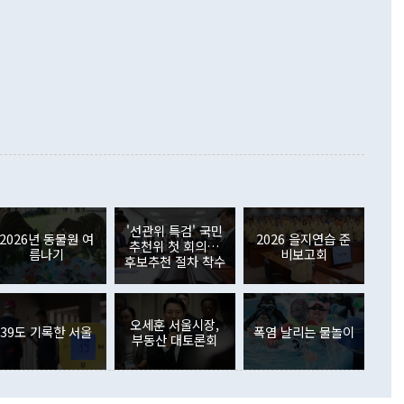
.4% 늘었으며 비IT 품목도 ▲석유제품(47.5%) ▲화공품
령은 정 장관의 구상에 대부분 제동을 걸었다. 이 대통령은 "평
▲철강제품(17.9%) ▲승용차(6.1%) 등을 중심으로 18.6% 증가
 정치적으로 악용되는 측면이 있다"며 "많이 조심하셔야 한
준 수입은 ▲원자재(30.5%) ▲자본재(35.3%) ▲소비재
다. 북한을 다른 이름으로 불러야 한다는 주장에는 "표현에 꼬
가 모두 늘었다. 서비스수지는 12억9000만달러 적자를 기록해 전
정쟁으로 휘몰아 들어가면 원래 하고자 했던 데에서 오히려 나
000만달러)보다 적자 폭이 확대됐다. 여행수지는 외국인 입국자
래될 수 있다"고 경고했다. 이 대통령은 남북 신뢰 구축을 위해
증료 인상 등에 따른 출국자 감소로 4억4000만달러 흑자를
합의를 선제적으로 복원해야 한다는 정 장관의 주장에 대해서도
지식재산권사용료수지는 전월 흑자에서 4억4000만달러 적자
대로 하는 게 과연 한반도의 평화와 안정에 플러스냐, 결론적
 본원소득수지는 배당소득을 중심으로 32억7000만달러 흑자
이 들 때도 있다"며 부정적으로 반응했다. 조현 외교부 장
월(21억7000만달러)보다 흑자 폭이 확대됐다. 배당소득수지
 사후 브리핑에서 정 장관이 언급한 '4자 회담'에 대해 "이상
이 늘어난 데다 전월 분기배당에 따른 기저효과로 배당지급이
 어떤 희망이라 하더라도 그건 아직 조율되지 않은 방법"이
6000만달러 흑자를 나타냈다. 금융계정 순자산은 6월 중 467
들께서 디스카운트해 주시면 좋겠다"고 선을 그었다. 정 장관
러 증가해 월간 기준 역대 최대 증가 폭을 기록했다. 종전 최대
아 블라디보스토크에서 열리는 '동방경제포럼(EEF)'을 언급하
월(369억9000만달러)을 넘어선 것이다. 직접투자에서는 내국
원에서 (참석을) 검토하고 있다"고 발언한 데 대해서도 조 장관
가 80억1000만달러, 외국인의 국내투자가 46억3000만달러
'선관위 특검' 국민
외교부의 몫"이라며 "아직 거기까지 진도가 나가지 않았다"고
2026년 동물원 여
2026 을지연습 준
. 증권투자에서는 외국인의 국내 주식 매도세가 이어졌다. 외
추천위 첫 회의…
름나기
비보고회
장관이 이날 소개한 대북 구상과 설명은 정부 내 조율을 거치지
주식 투자는 차익실현 매도 등의 영향으로 316억1000만달러
후보추천 절차 착수
서 문제가 있다. 특히 주적 표현 대체와 국호 사용, 9·19 군
(-310억5000만달러)에 이어 역대 최대 순매도 기록을 다시
 4자회담 추진 등은 통일부 장관이 결정할 사안이 아니어서 월
국인의 국내 채권투자는 세계국채지수(WGBI) 자금 유입에도
이 나오고 있다. 이 대통령은 정 장관의 업무보고를 듣고 난
도래 영향으로 증가 폭이 줄어든 52억9000만달러를 기록했
무보고에 발표했다고 승인난 건 아니다"라고 재차 확인했다. 정
오세훈 서울시장,
 해외 증권투자는 주식을 중심으로 35억6000만달러 증가했
39도 기록한 서울
폭염 날리는 물놀이
부동산 대토론회
통은 "정 장관의 발언 내용은 대부분 국가안전보장회의(NSC)
newspim.com
된 사안이 아닌 정 장관의 개인적 생각에 가깝다"며 "안보 관
이 정부의 공식 정책이 아닌 사안을 추진하겠다고 업무보고를
 면전에서 '국군통수권자가 나서야 한다'고 주장한 것은 심각