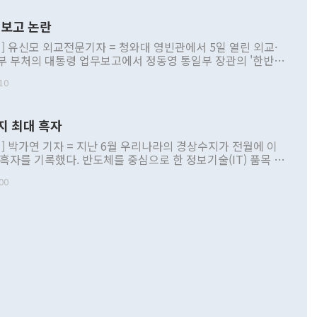
보고 논란
] 유신모 외교전문기자 = 청와대 영빈관에서 5일 열린 외교·
부 부처의 대통령 업무보고에서 정동영 통일부 장관의 '한반도
 구상'과 업무보고 발언이 논란을 빚고 있다. 이날 정 장관의
10
정부 내 조율을 거치지 않은 사안을 정책으로 추진하겠다고 공
는가 하면 사실 관계에 맞지 않은 설명도 있었다. 이재명 대통
로 신중을 기해 달라고 경고했고, 조현 외교부 장관은 '이상
지 최대 흑자
 근거한 비현실적 구상'이라는 비판을 내놨다. 그동안 정 장
책 관련 발언이 물의를 빚은 적은 여러 번 있지만 대통령과 유
] 박가연 기자 = 지난 6월 우리나라의 경상수지가 전월에 이
이 공개적으로 부정적 입장을 표명한 것은 이례적이다. 정 장
 흑자를 기록했다. 반도체를 중심으로 한 정보기술(IT) 품목 수
대북 접근법과 월권을 제어해야 한다는 목소리도 높아지고 있
간 상품수출이 처음으로 1000억달러를 넘어선 영향이다. [자
00
 따르
기자간담회를 하고 있다. [사진=통일부] 2026.07.23 ◆통일
 경상수지는 497억3000만달러 흑자로 집계됐다. 전월(386억
 넘어선 주장 정 장관은 이날 업무보고에서 '한반도 평화공존
)에 이어 두 달 연속 월간 기준 역대 최대 기록을 갈아치웠다.
 설명하면서 이재명 정부 2년차 핵심 과제로 상호 존중·평화
해 상반기 누적 경상수지 흑자는 1910억1000만달러를 기록
·핵 없는 한반도 등 3대 기본 방향을 제시했다. 정 장관은 "대
지 흑자를 견인한 것은 상품수지다. 6월 상품수지는 478억
언어는 멈춰야 한다"면서 주적 용어 대체를 주장했다. 지난 25
 흑자를 기록하며 전월에 이어 역대 최대를 다시 썼다. 국제수
D(완전하고 검증가능하며 되돌릴 수 없는 비핵화) 구도는 이미
수출은 1123억7000만달러로 전년 동월 대비 84.5% 증가하
했다. 또 "현 시점에서 흘러간 선(先)비핵화만 되뇌는 것은
 처음으로 1000억달러를 넘어섰다. 상품수입은 644억8000만
 데 힘이 되지 않는다"고 주장했다. 정 장관은 또 "정전 체제
6% 늘었다. 통관 기준으로는 반도체 수출이 전년 동월 대비
로 바꾸는 논의에 착수하겠다"면서 "북·미 정상회담 견인과
증했고 컴퓨터·주변기기(SSD)는 282.7% 증가했다. IT 품목
화의 동력을 확보하기 위해 최선을 다할 것"이라고 말했다. 하