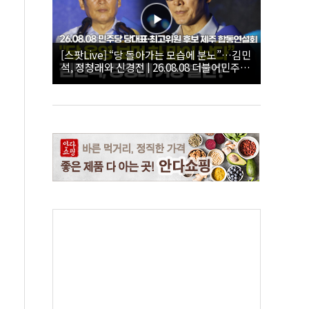
[스팟Live] “당 돌아가는 모습에 분노”…김민
석, 정청래와 신경전 | 26.08.08 더불어민주당
당대표·최고위원 후보 제주 합동연설회