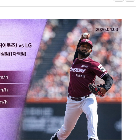
10월 보완수사권 폐지·공소청 출범…피해자들 '범죄 사각
한상협, 업계 개인정보 보안 새판 짠다…'자율규제단체' 
민주당, 오늘 제주·인천 경선 발표...김민석 '재역전' vs 정
뉴욕증시, 고용 쇼크에 금리 인상 우려 후퇴…S&P500 
트럼프, 쿡 연준 이사 해임 재추진…"26일까지 의혹 소명"
유럽증시, 美 고용 예상 밖 부진에 연준 금리 인상 가능성 
미 연준 매파 기세 꺾이나…고용 감소에 9월 동결 전망 우