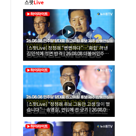
스팟
Live
[스팟Live] 정청래 “뻔뻔하다”…‘화합’ 꺼낸
김민석에 정면 반격 | 26.08.08 더불어민주당
당대표·최고위원 후보 제주 합동연설회
[스팟Live] “정청래 후보 그동안 고생 많이 했
습니다”…송영길, 연임에 선 긋기 | 26.08.08
더불어민주당 당대표·최고위원 후보 제주 합
동연설회