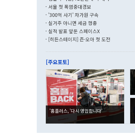
수출은 160
지만 이 대통
서울 첫 폭염중대경보
(18.6%) 
화공존 정책이
했다. 통관 기
'300억 사기' 차가원 구속
다"고 지적했
(16.4%)
투리가 잡혀 
실거주 아니면 세금 껑충
월(-10억9
쁜 상황이 초
증가와 유류할
실적 발표 앞둔 스페이스X
9·19 군사
기록했지만 
[히든스테이지] 즌·오아 첫 도전
"우리의 선의
로 전환됐다.
으로 약간의 의문
를 기록해 전
관은 업무보고
는 배당수입
주의에 근거한
줄면서 25억
[주요포토]
라며 "여러분
억1000만달
이 9월 러시
였던 올해 3
며 "정부 차
인의 해외투자
은 "그것은 
각각 증가했다
잘랐다. 정 
국인의 국내 
않았다는 점에
감소하며 전월
사합의 복원,
경신했다. 외
권이라는 지적
분기 말 만기
뒤 "여기 업
다. 내국인의
'홈플러스, '다시 영업합니다'
부의 한 소식
다. eoyn2@
를 거쳐 결정
련 부처 장관
하고 대통령의