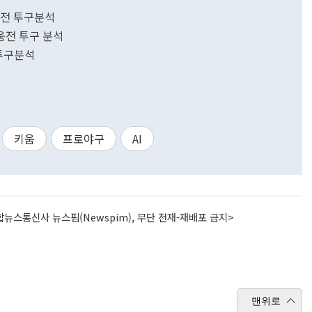
두산전 투구분석
키움전 투구 분석
 투구분석
키움
프로야구
AI
뉴스통신사 뉴스핌(Newspim), 무단 전재-재배포 금지>
맨위로