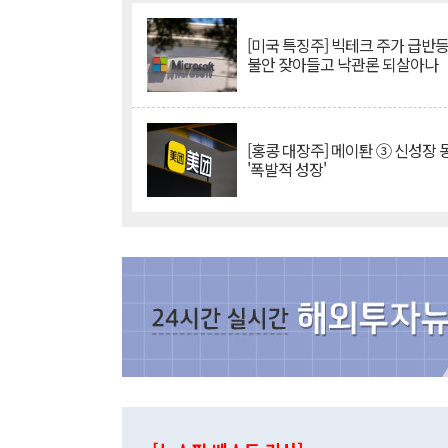
[미국 특징주] 빅테크 주가 급반등..
불안 잦아들고 낙관론 되살아나
[홍콩 대장주] 메이퇀 ③ 신성장
'폭발적 성장'