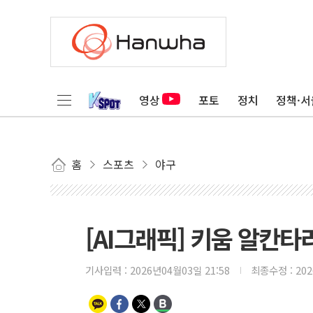
영상
포토
정치
정책·서
홈
스포츠
야구
[AI그래픽] 키움 알칸타라
기사입력 :
2026년04월03일 21:58
최종수정 :
20