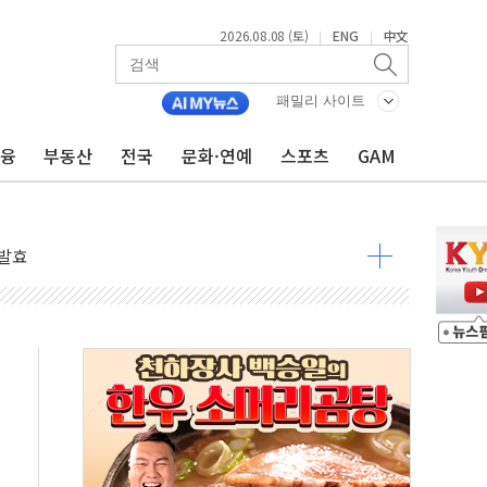
2026.08.08 (토)
ENG
中文
|
|
 물결
패밀리 사이트
동
금융
부동산
전국
문화·연예
스포츠
GAM
 구조
관측
 발효
8도 넘으면 중단
해소될 듯
것"