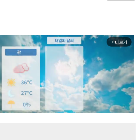
더보기
arrow_forward_ios
Mute