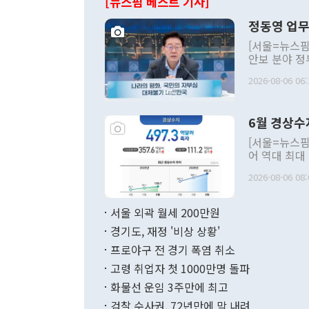
[뉴스핌 베스트 기사]
정동영 업무
[서울=뉴스핌
안보 분야 정
평화공존 발전
2026-08-06 06:
발언 중에는 
언한 것이 있
령은 공개적으
6월 경상수
주의적 희망에
관의 대북 정
[서울=뉴스핌
관 부처 장관
어 역대 최대
관의 무리한 
출 호조로 월
다. [정동영 통일부 장관이 지난달 23일 오후 서울 종로구 정부서울청사에
2026-08-06 08:
료=한국은행] 한국은행이 6일 발표한 '2026년 6월 국제수지(잠정)'에
서 취임 1주년 
면 지난 6월
부 장관 권한
1000만달러
서울 외곽 월세 200만원
발전 구상'을
이에 따라 올
적 갈등 해결
경기도, 재정 '비상 상황'
했다. 경상수
결과 혐오의 
9000만달러
프로야구 전 경기 폭염 취소
년간의 CVI
지 기준 상품
고령 취업자 첫 1000만명 돌파
무너졌다고도 
며 월간 기준
현실을 바꾸는
달러로 38.
화물선 운임 3주만에 최고
를 평화 체제
196.9% 급
검찰 수사권, 72년만에 막 내려
함께 4자 대