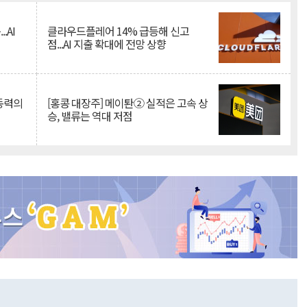
.AI
클라우드플레어 14% 급등해 신고
점...AI 지출 확대에 전망 상향
 동력의
[홍콩 대장주] 메이퇀② 실적은 고속 상
승, 밸류는 역대 저점