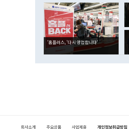
이 9월 러시
였던 올해 3
며 "정부 차
인의 해외투자
은 "그것은 
각각 증가했다
잘랐다. 정 
국인의 국내 
않았다는 점에
감소하며 전월
사합의 복원,
경신했다. 외
권이라는 지적
분기 말 만기
뒤 "여기 업
다. 내국인의
'홈플러스, '다시 영업합니다'
부의 한 소식
다. eoyn2@
를 거쳐 결정
련 부처 장관
하고 대통령의
한 문제"라고 지적했다. 이재명 대통령이
외교 국방 등
2026.08.05 ◆시대착오적 접근, 대북 인식 오류 더욱 문제인 것은 정 장관
의 이같은 주
실과 다른 인
격히 변화하고
못하고 있다는
되뇌는 것은 
법을 호도하고
이나 미국은 
금까지의 북핵
회사소개
주요상품
사업제휴
개인정보취급방침
공하는 방식으