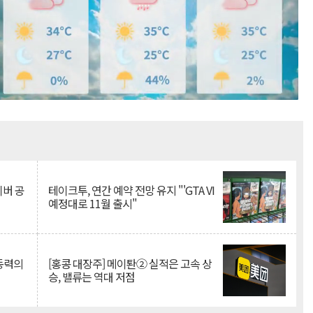
Mute
이버 공
테이크투, 연간 예약 전망 유지 "'GTA VI
예정대로 11월 출시"
 동력의
[홍콩 대장주] 메이퇀② 실적은 고속 상
승, 밸류는 역대 저점