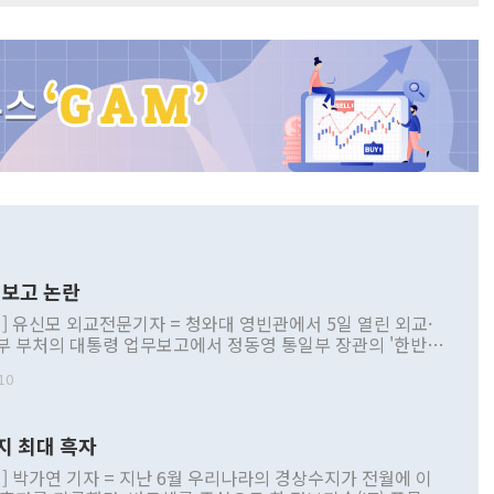
보고 논란
] 유신모 외교전문기자 = 청와대 영빈관에서 5일 열린 외교·
부 부처의 대통령 업무보고에서 정동영 통일부 장관의 '한반도
 구상'과 업무보고 발언이 논란을 빚고 있다. 이날 정 장관의
10
정부 내 조율을 거치지 않은 사안을 정책으로 추진하겠다고 공
는가 하면 사실 관계에 맞지 않은 설명도 있었다. 이재명 대통
로 신중을 기해 달라고 경고했고, 조현 외교부 장관은 '이상
지 최대 흑자
 근거한 비현실적 구상'이라는 비판을 내놨다. 그동안 정 장
책 관련 발언이 물의를 빚은 적은 여러 번 있지만 대통령과 유
] 박가연 기자 = 지난 6월 우리나라의 경상수지가 전월에 이
이 공개적으로 부정적 입장을 표명한 것은 이례적이다. 정 장