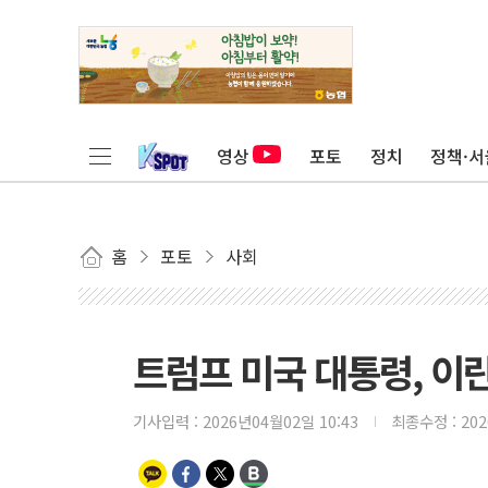
영상
포토
정치
정책·서
홈
포토
사회
트럼프 미국 대통령, 이
기사입력 :
2026년04월02일 10:43
최종수정 :
20