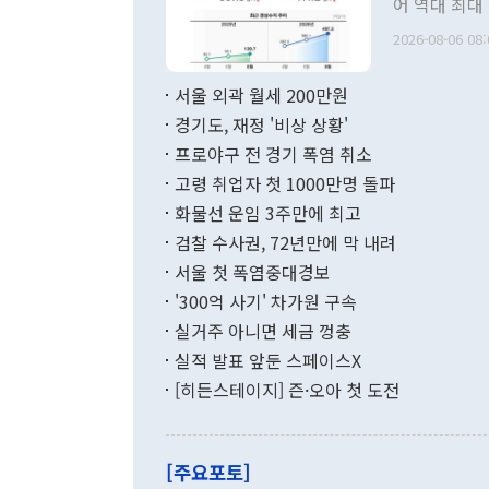
어 역대 최대
관의 무리한 
출 호조로 월
다. [정동영 통일부 장관이 지난달 23일 오후 서울 종로구 정부서울청사에
2026-08-06 08:
료=한국은행] 한국은행이 6일 발표한 '2026년 6월 국제수지(잠정)'에
서 취임 1주년 
면 지난 6월
부 장관 권한
1000만달러
서울 외곽 월세 200만원
발전 구상'을
이에 따라 올
적 갈등 해결
경기도, 재정 '비상 상황'
했다. 경상수
결과 혐오의 
9000만달러
프로야구 전 경기 폭염 취소
년간의 CVI
지 기준 상품
고령 취업자 첫 1000만명 돌파
무너졌다고도 
며 월간 기준
현실을 바꾸는
달러로 38.
화물선 운임 3주만에 최고
를 평화 체제
196.9% 급
검찰 수사권, 72년만에 막 내려
함께 4자 대
수출은 160
지만 이 대통
서울 첫 폭염중대경보
(18.6%) 
화공존 정책이
했다. 통관 기
'300억 사기' 차가원 구속
다"고 지적했
(16.4%)
투리가 잡혀 
실거주 아니면 세금 껑충
월(-10억9
쁜 상황이 초
증가와 유류할
실적 발표 앞둔 스페이스X
9·19 군사
기록했지만 
[히든스테이지] 즌·오아 첫 도전
"우리의 선의
로 전환됐다.
으로 약간의 의문
를 기록해 전
관은 업무보고
는 배당수입
주의에 근거한
줄면서 25억
[주요포토]
라며 "여러분
억1000만달