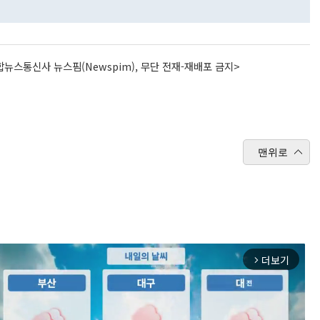
뉴스통신사 뉴스핌(Newspim), 무단 전재-재배포 금지>
맨위로
더보기
arrow_forward_ios