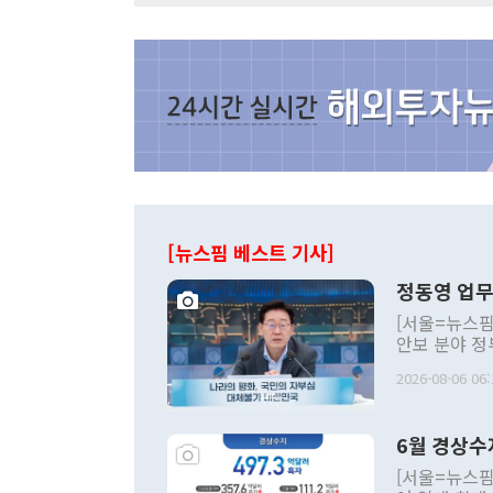
[뉴스핌 베스트 기사]
정동영 업무
[서울=뉴스핌
안보 분야 정
평화공존 발전
2026-08-06 06:
발언 중에는 
언한 것이 있
령은 공개적으
6월 경상수
주의적 희망에
관의 대북 정
[서울=뉴스핌
관 부처 장관