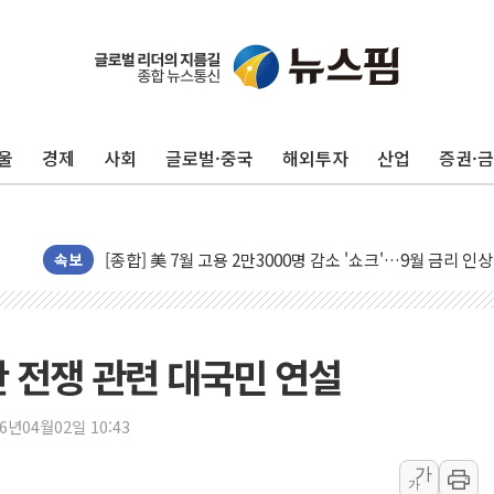
울
경제
사회
글로벌·중국
해외투자
산업
증권·
유럽증시, 美 고용 예상 밖 부진에 연준 금리 인상 가능성 
속보
미 연준 매파 기세 꺾이나…고용 감소에 9월 동결 전망 우
[종합] 이슬람 수니파 3국, '공동방위협정' 체결… 이스라
트럼프, 백신·자폐증 행정명령 검토…"이르면 다음 주"
란 전쟁 관련 대국민 연설
美 항소법원, 백악관 무도회장 공사 중단 명령…트럼프 제
이란 핵심 원유 수출항 '하르그섬', 최근 1주일 이상 '올스
26년04월02일 10:43
美 고용 쇼크에 엔화 장중 급등…시장은 "또 개입했나" 촉
가
가
[AI MY 뉴스] 뉴욕 반도체주 프리뷰...美 고용 쇼크에 반도