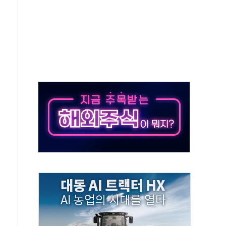
스닥 선물 1%대 상승
상 기대 후퇴
·태양광주↑ VS 트레이드데스크·웬디스↓
 끝까지 찾겠다"
중 완화 전환점"
적 공급 확대·속도전 총력"
 급등
않아"