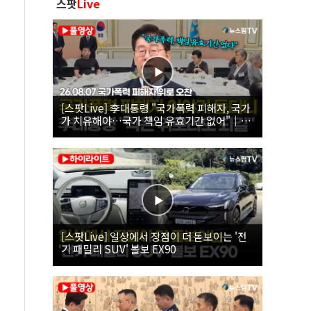
스팟
Live
[스팟Live] 李대통령 "국가폭력 피해자, 국가
가 치유해야…국가 책임 유효기간 없어"｜
26.08.07 국가폭력 피해자 위로 오찬
[스팟Live] 일상에서 장점이 더 돋보이는 '전
기 패밀리 SUV' 볼보 EX90