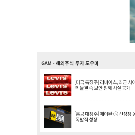
GAM
- 해외주식 투자 도우미
[미국 특징주] 리바이스, 최근 사
격 물결 속 보안 침해 사실 공개
[홍콩 대장주] 메이퇀 ③ 신성장
'폭발적 성장'