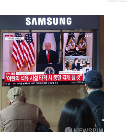
뉴욕증시 프리뷰, 美 고용 쇼크에 금리 인상 우려 후퇴…나
[종합] 美 7월 고용 2만3000명 감소 '쇼크'…9월 금리 인
[사진] 이슬람 수니파 3개국, 공동방위협정 체결
뉴욕증시 개장 전 특징주...아틀라시안·클라우드플레어
보훈부, 미 DPAA와 MOU… "6·25 미군 실종자 7359명
트럼프 "금리 내려야"…파월 때와 달리 워시엔 톤 낮춰
특정 정치인 측근 포항시 정책특보 내정설...포항시 '시끌'
李 "해남 태양광, 대한민국 다음 100년 밑거름…수도권 집
李 대통령, '6시간 마라톤 부동산 2차 회의' 주재… "전폭
트럼프, 中 겨냥 폴리실리콘 관세 15% 부과…美 태양광주
[사진] 빈살만과 에르도안의 만남
이란와이어 "이란 최고지도자 위독…곧 사망해도 놀랍지 