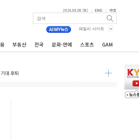
2026.08.08 (토)
ENG
中文
|
|
패밀리 사이트
금융
부동산
전국
문화·연예
스포츠
GAM
낮아지며 상승… STOXX 600 지수는 나흘 연속 최고치
세
엘·이란 위협에 맞설 자체 억지력 강화
동
톱'… 美 해상봉쇄 영향
각
체주 '활짝'