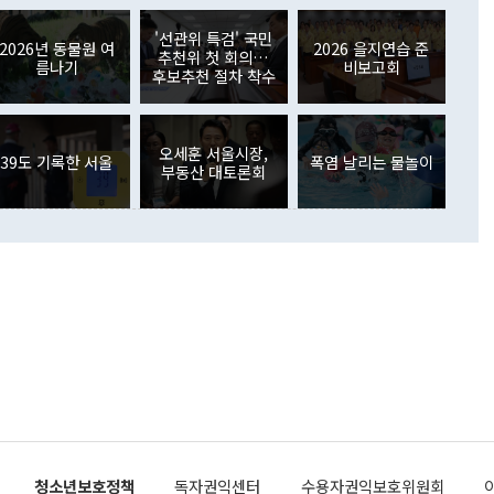
아 블라디보스토크에서 열리는 '동방경제포럼(EEF)'을 언급하
월(369억9000만달러)을 넘어선 것이다. 직접투자에서는 내국
원에서 (참석을) 검토하고 있다"고 발언한 데 대해서도 조 장관
가 80억1000만달러, 외국인의 국내투자가 46억3000만달러
'선관위 특검' 국민
외교부의 몫"이라며 "아직 거기까지 진도가 나가지 않았다"고
2026년 동물원 여
2026 을지연습 준
. 증권투자에서는 외국인의 국내 주식 매도세가 이어졌다. 외
추천위 첫 회의…
름나기
비보고회
장관이 이날 소개한 대북 구상과 설명은 정부 내 조율을 거치지
주식 투자는 차익실현 매도 등의 영향으로 316억1000만달러
후보추천 절차 착수
서 문제가 있다. 특히 주적 표현 대체와 국호 사용, 9·19 군
(-310억5000만달러)에 이어 역대 최대 순매도 기록을 다시
 4자회담 추진 등은 통일부 장관이 결정할 사안이 아니어서 월
국인의 국내 채권투자는 세계국채지수(WGBI) 자금 유입에도
이 나오고 있다. 이 대통령은 정 장관의 업무보고를 듣고 난
도래 영향으로 증가 폭이 줄어든 52억9000만달러를 기록했
무보고에 발표했다고 승인난 건 아니다"라고 재차 확인했다. 정
오세훈 서울시장,
 해외 증권투자는 주식을 중심으로 35억6000만달러 증가했
39도 기록한 서울
폭염 날리는 물놀이
부동산 대토론회
통은 "정 장관의 발언 내용은 대부분 국가안전보장회의(NSC)
newspim.com
된 사안이 아닌 정 장관의 개인적 생각에 가깝다"며 "안보 관
이 정부의 공식 정책이 아닌 사안을 추진하겠다고 업무보고를
 면전에서 '국군통수권자가 나서야 한다'고 주장한 것은 심각
 5일 청와대 영빈관에서 열린 통일
 외교 안보 부처 업무보고에서 발언하고 있다. [사진=청와대]
장이 현 시점에서 이미 참고가 될 수 없는 과거의 경험 또는 사
식에 기반하고 있다는 것이다. 정 장관이 주장하는 구상은 급
 있는 북한의 전략과 한반도 및 국제 정세를 전혀 반영하지
 비판이 제기되고 있다. 정 장관이 "흘러간 선(先)비핵화만
현실을 바꾸지 못한다"고 언급한 것은 지금까지의 대북 접근
 있다. 북핵 위기 발발 이후 지금까지 모든 핵 협상에서 한국
북한에 선비핵화를 공식적으로 요구한 적이 없기 때문이다. 지
 협상은 북한의 비핵화 조치에 한·미가 상응하는 대가를 제
로 이뤄졌다. 1994년 북·미 제네바 기본합의는 핵시설 동결
청소년보호정책
독자권익센터
수용자권익보호위원회