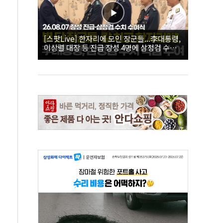
[스팟Live] 한자리에 모인 장군들...李대통령,
이상렬 대장 등 진급 장성 4명에 삼정검 수치
직접 수여｜26.08.07 장성 진급·삼정검 수치
수여식