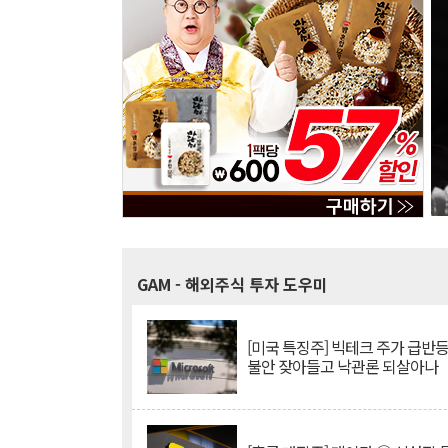
GAM
- 해외주식 투자 도우미
[미국 특징주] 빅테크 주가 급반등..
불안 잦아들고 낙관론 되살아나