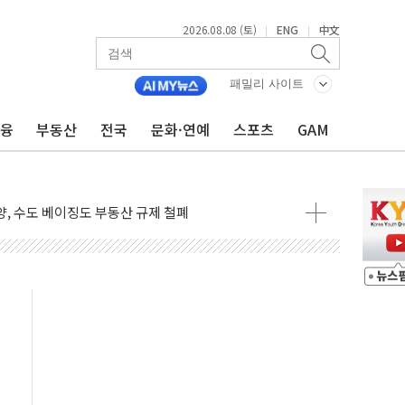
2026.08.08 (토)
ENG
中文
|
|
에 '뻔뻔' 받아친 정청래…제주 연설서 신경전 고조
패밀리 사이트
 재검토 지시…與 "적극 환영"·野 "졸속 국정"
금융
부동산
전국
문화·연예
스포츠
GAM
랑주의보…10일까지 최대 3.5m 높은 물결
 사망 23명…정부, 비상대응기구 가동
양, 수도 베이징도 부동산 규제 철폐
수위 상승으로 피서객 7명 고립…전원 구조
'별똥별 멍' 운영…페르세우스 유성우 관측
 시간당 50mm 이상 폭우…호우경보 발효
90대 숨져…온열질환 여부 조사
기능시험 오전 집중 편성…체감온도 38도 넘으면 중단
가누르기 방지법' 전면 재검토 지시
 시간당 20~30mm 강한 비...가뭄 해소될 듯
 지속…내륙 곳곳 소나기