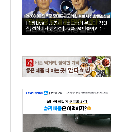
[스팟Live] “당 돌아가는 모습에 분노”…김민
석, 정청래와 신경전 | 26.08.08 더불어민주당
당대표·최고위원 후보 제주 합동연설회