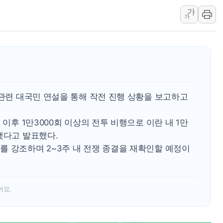
가
오세훈 "용산공원 주
가
충북 주말 무더위 지
10월 보완수사권 폐
한상협, 업계 개인정
민주당, 오늘 제주·인천
뉴욕증시, 고용 쇼크
 관련 대국민 연설을 통해 작전 진행 상황을 보고하고
트럼프, 쿡 연준 이사
 이후 1만3000회 이상의 전투 비행으로 이란 내 1만
했다고 발표했다.
를 강조하며 2~3주 내 전쟁 종결을 재확인할 예정이
어요.