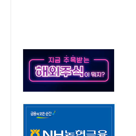
택 검토, 민주당 스스로 원칙 뒤집는 것"
속…청주·진천 35도, 곳곳 소나기
지·공소청 출범…피해자들 '범죄 사각지대' 우려
보 보안 새판 짠다…'자율규제단체' 타진
 경선 발표...김민석 '재역전' vs 정청래 '격차 확대'
에 금리 인상 우려 후퇴…S&P500 최고치
 해임 재추진…"26일까지 의혹 소명" 요구