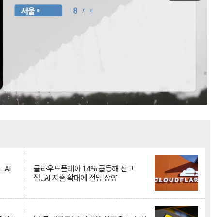
Mute
.AI
클라우드플레어 14% 급등해 신고
점...AI 지출 확대에 전망 상향