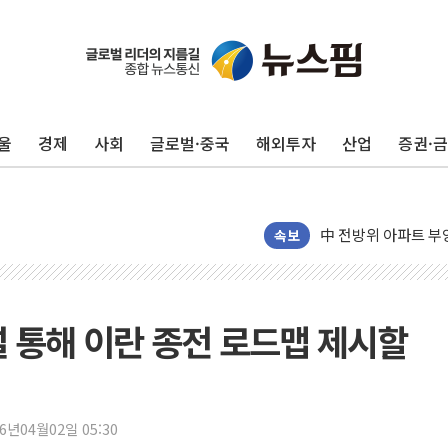
'화합' 꺼낸 김민석
李대통령, ISA 개편
울
경제
사회
글로벌·중국
해외투자
산업
증권·
동해중부 전 해상 풍
연일 폭염에 온열질환
中 전방위 아파트 부
인제 용대리 계곡서 
속보
동해시, 11~14일 
강원 중·남부 동해안
청양 밭에서 일하던 
설 통해 이란 종전 로드맵 제시할
폭염에 車 운전면허 
李대통령, 'ISA·주
'호우 특보' 경북 울진
26년04월02일 05:30
주말 무더위·열대야