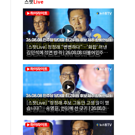
스팟
Live
[스팟Live] 정청래 “뻔뻔하다”…‘화합’ 꺼낸
김민석에 정면 반격 | 26.08.08 더불어민주당
당대표·최고위원 후보 제주 합동연설회
[스팟Live] “정청래 후보 그동안 고생 많이 했
습니다”…송영길, 연임에 선 긋기 | 26.08.08
더불어민주당 당대표·최고위원 후보 제주 합
동연설회