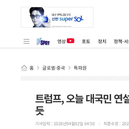
영상
포토
정치
정책·서
홈
글로벌·중국
특파원
트럼프, 오늘 대국민 연
듯
기사입력 :
2026년04월02일 04:50
최종수정 :
20