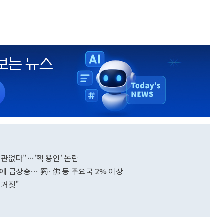
상관없다"…'핵 용인' 논란
언에 급상승… 獨·佛 등 주요국 2% 이상
 거짓"