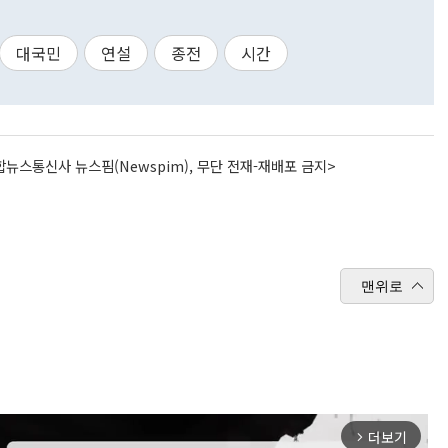
대국민
연설
종전
시간
뉴스통신사 뉴스핌(Newspim), 무단 전재-재배포 금지>
맨위로
더보기
arrow_forward_ios