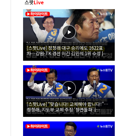
스팟
Live
[스팟Live] 정청래 대구 승리에도 1622표
차…강원·TK 경선 이긴 김민석 1위 수성 |
26.08.09 더불어민주당 당대표·최고위원 후
보 대구·경북 합동연설회
[스팟Live] “맞습니다! 교체해야 합니다!”…
정청래, 지도부 교체 주장 ‘정면돌파’ |
26.08.09 더불어민주당 당대표·최고위원 후
보 대구·경북 합동연설회