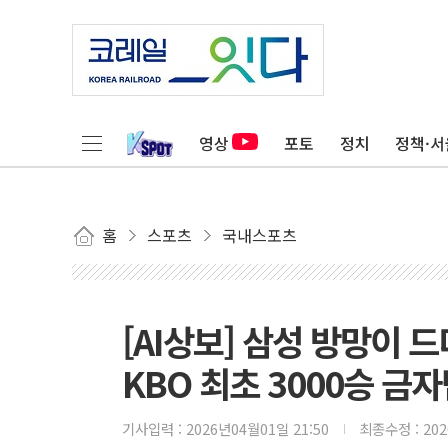
영상
포토
정치
정책·서
홈
스포츠
국내스포츠
[AI상보] 삼성 방망이 
KBO 최초 3000승 금
기사입력 :
2026년04월01일 21:50
최종수정 :
20