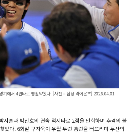
에서 4안타로 맹활약했다. [사진 = 삼성 라이온즈] 2026.04.01
에서 박지훈과 박찬호의 연속 적시타로 2점을 만회하며 추격의 불
되찾았다. 6회말 구자욱이 우월 투런 홈런을 터뜨리며 두산의