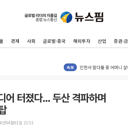
평택 진위면 공장서 질식사
포항 블루밸리 국가산단에 '
상주 낙동강 선착장 하류서 50
울
경제
사회
글로벌·중국
해외투자
산업
증권·
[종합] 김민석, 정청래에 누적 1
민주당 경북도당위원장에 오중
인천서 말다툼 중 어머니 살
김민석, 강원·대구·경북 경선서
속보
[속보] 민주, 강원·대구·경북 
[속보] 민주, 경북 경선 결과 
[속보] 민주, 대구 경선 결과 
드디어 터졌다... 두산 격파하며
[속보] 민주, 강원 경선 결과 
자탑
정재헌 CEO, SKT 장기고
최태원, 노소영에 9440억
26년04월01일 21:51
하나금융, 명동 소상공인에 