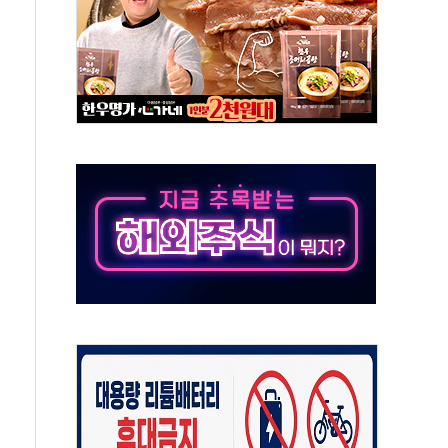
극기 거꾸로' 논란…이틀만에 철거
 예술·체육요원 최대 33% 감축
 역대 최대폭 감소한 9.4%↓…유통업계 양극화 심화
 특사'로 콜롬비아 대통령 취임식 참석
시간당 30mm 강한 비...호우 피해 없어
방…野 "청년 우롱 기괴" vs 與 "송구한 해프닝"