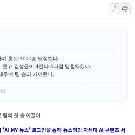
가
인천시 광복절 현수막 '태
가
병무청, 보충역 전면 손질…
홈플러스發 대형마트 판매,
윤준병·이해민 의원, '정부
'호우·산사태 주의보' 울진 
여야, 황희 '버스 하우스' 공
하며 통산 3000승 달성했다.
 됐고 김성윤이 4안타 4타점 맹활약했다.
 세우며 팀 승리 기여했다.
어요.
 팀의 첫 승 이끌어
'AI MY 뉴스' 로그인을 통해 뉴스핌의 차세대 AI 콘텐츠 서