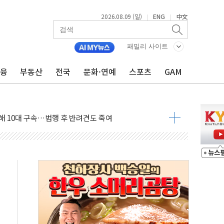
2026.08.09 (일)
ENG
中文
|
|
고 발생…작업자 1명 숨져
철강 AI융합실증센터' 들어선다
패밀리 사이트
대 숨진 채 발견...경찰, 조사 중
금융
부동산
전국
문화·연예
스포츠
GAM
.48%p 차 선두 유지...金 46.01% vs 鄭 44.53%
기 당선...합산득표율 68.63%
해 10대 구속…범행 후 반려견도 죽여
 정청래에 승리…金 48.54% vs 鄭 44.40%
경선 결과...김민석 48.54% 정청래 44.40%
발표...김민석 47.37% 정청래 45.71% 송영길 6.92%
발표...정청래 47.82% 김민석 46.35% 송영길 5.83%
발표...김민석 50.30% 정청래 41.94% 송영길 7.76%
객 400명 맞이…"마음 잇는 시간 되길"
 지급 확정되나…재상고 앞두고 막판 셈법
'행복상자' 전달