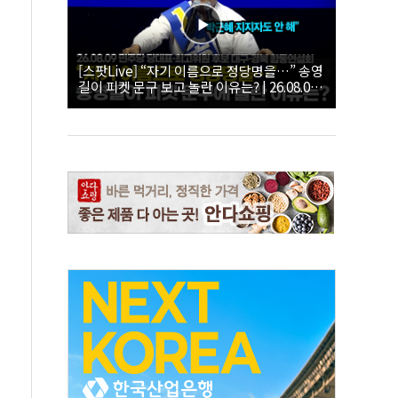
[스팟Live] “자기 이름으로 정당명을…” 송영
길이 피켓 문구 보고 놀란 이유는? | 26.08.09
더불어민주당 당대표·최고위원 후보 대구·경
북 합동연설회