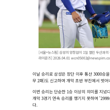
[서울=뉴스핌] 삼성의 양창섭이 1일 열린 두산과의 
라이온즈] 2026.04.01 wcn05002@newspim.c
이날 승리로 삼성은 창단 이후 통산 3000승을
무 2패)도 신고하며 개막 초반 부진에서 벗어
이번 승리는 단순한 1승 이상의 의미를 지녔다
개막 3경기 연속 승리를 챙기지 못하며 '29
다.