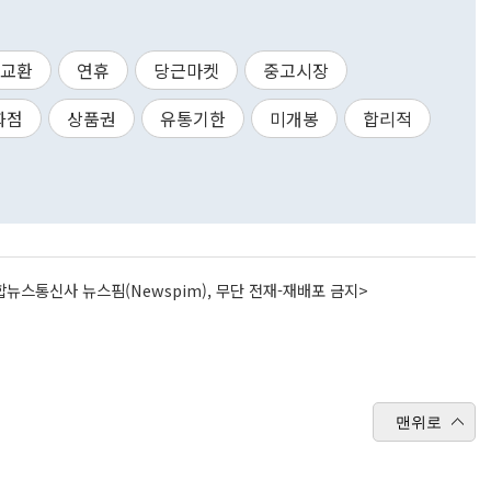
교환
연휴
당근마켓
중고시장
화점
상품권
유통기한
미개봉
합리적
뉴스통신사 뉴스핌(Newspim), 무단 전재-재배포 금지>
맨위로