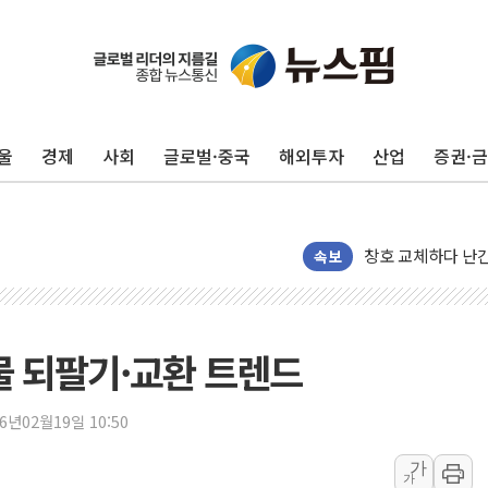
울
경제
사회
글로벌·중국
해외투자
산업
증권·
"최대 2시간 앞서 
유니슨 "국내생산
창호 교체하다 난간
장동혁 "규제와 대
속보
[속보] 종합특검, 
AI에 승부 건 네
日, 4~6월 105조
물 되팔기·교환 트렌드
오렌지플래닛 창업
경찰, '300억대 
26년02월19일 10:50
장동혁 "집값 올려
가
가
[속보] '해병 순직