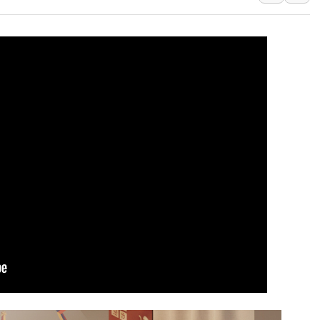
부동산정책 정상화
경찰, '강북구 오피
전국 그늘막 4만개 
"취약계층에 더 가
美·日 환율공조에 
구리값 사상 최고치
에어프레미아, 호치민
국민통합위, 정치 
티엠씨, 220억원 