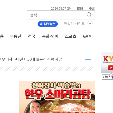
2026.08.07 (금)
ENG
中文
|
|
패밀리 사이트
금융
부동산
전국
문화·연예
스포츠
GAM
침수 예측"…건설연, AI 위험기상 기술 개발
세액공제·인증제도 개선 수혜 기대"
 무너져…대전서 50대 일용직 추락 사망
출 풀고 재개발·재건축 촉진하는 것이 부동산 정상화"
'尹 관저 이전 감사 무마' 유병호 감사위원 구속 기소
이버…내년 AI 팩토리 매출 본격화
원 환시 개입...4월 말 '56조원' 사상 최대
재단, 스타트업 지원 프로그램 성료
사기 혐의' 차가원 대표 구속 송치
놓고 국민만 잡아"
 책임' 임성근 전 사단장 항소심도 징역 3년 선고