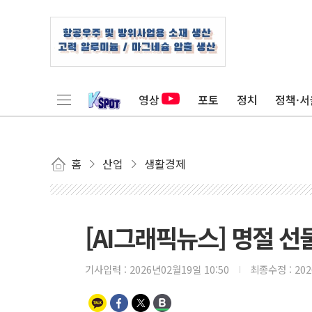
영상
포토
정치
정책·서
홈
산업
생활경제
[AI그래픽뉴스] 명절 선
기사입력 :
2026년02월19일 10:50
최종수정 :
20