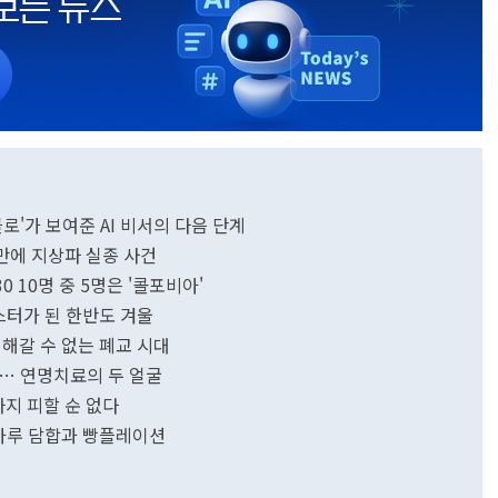
로'가 보여준 AI 비서의 다음 단계
 만에 지상파 실종 사건
0 10명 중 5명은 '콜포비아'
코스터가 된 한반도 겨울
피해갈 수 없는 폐교 시대
가… 연명치료의 두 얼굴
까지 피할 순 없다
·밀가루 담합과 빵플레이션