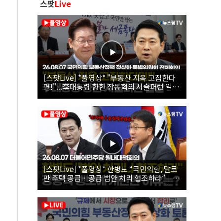
스팟
Live
[스팟Live] *풀영상* "부동산 지옥 고집한다
면!"...李대통령 향한 장동혁의 서슬퍼런 일갈
| 26.08.07 국민의힘 부동산정책 정상화 특별
위원회 전체회의
[스팟Live] *풀영상* 한병도 “국민의힘, 말로
만 주택 공급…공급 법안 처리 협조하라”｜
26.08.07 더불어민주당 원내대책회의