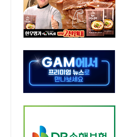
 특별위원회 전체회의서 발언하는 장동혁 대표
스텔 살인' 50대 남성 구속 송치
육박 7년 새 7배 늘었다...폭염 대책비는 8.6배 증가
혹한 여름"…구윤철, 쪽방촌 폭염 대응상황 점검
유럽 패싱… '유로화 팔아 엔화 부양' 사후 통보만
…'닥터 코퍼'가 말하는 경기 신호가 달라졌다
 노선 재개...3년 2개월 만
다양성 제고 특별 위원회 위촉장 수여식 및 1차 회의
규모 美 전력 케이블 수주