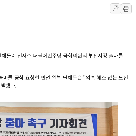
'화합' 꺼낸 김민석에
가
가
李대통령, ISA 개편 
동해중부 전 해상 풍랑
연일 폭염에 온열질환 
中 전방위 아파트 부양
인제 용대리 계곡서 수
민단체들이 전재수 더불어민주당 국회의원의 부산시장 출마를
동해시, 11~14일 '
강원 중·남부 동해안 
출마를 공식 요청한 반면 일부 단체들은 "의혹 해소 없는 도전
청양 밭에서 일하던 9
반발했다.
폭염에 車 운전면허 기