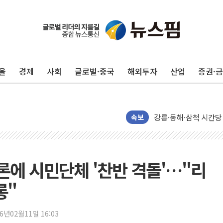
울
경제
사회
글로벌·중국
해외투자
산업
증권·
이번주 국내 주요 금융일정
美, 이란전 출구전략 
강릉·동해·삼척 시간당
속보
폐기물 수거하다 참변
서울 중랑구 주택가서 
李대통령 "결혼 때문에 
론에 시민단체 '찬반 격돌'…"리
여수 오동도 인근 해상
롱"
추미애, '위안부' 피해
인천 선재도 갯벌서 해루
26년02월11일 16:03
인천서 말다툼 중 어머니