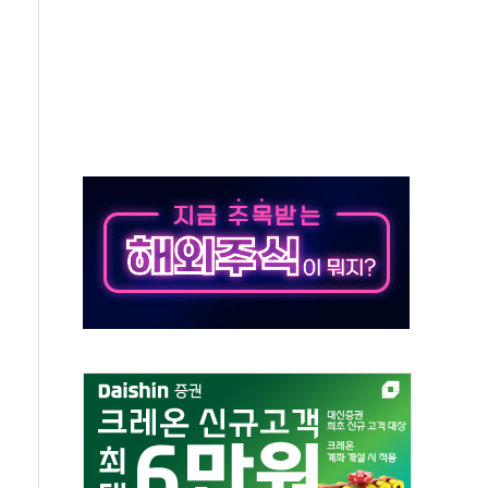
 '뻔뻔' 받아친 정청래…제주 연설서 신경전 고조
재검토 지시…與 "적극 환영"·野 "졸속 국정"
주의보…10일까지 최대 3.5m 높은 물결
사망 23명…정부, 비상대응기구 가동
, 수도 베이징도 부동산 규제 철폐
위 상승으로 피서객 7명 고립…전원 구조
별똥별 멍' 운영…페르세우스 유성우 관측
시간당 50mm 이상 폭우…호우경보 발효
0대 숨져…온열질환 여부 조사
능시험 오전 집중 편성…체감온도 38도 넘으면 중단