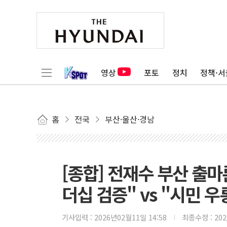
영상
포토
정치
정책·서
홈
전국
부산·울산·경남
[종합] 전재수 부산 출마
더십 검증" vs "시민 우
기사입력 :
2026년02월11일 14:58
최종수정 :
20