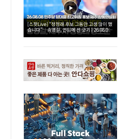
[스팟Live] “정청래 후보 그동안 고생 많이 했
습니다”…송영길, 연임에 선 긋기 | 26.08.08
더불어민주당 당대표·최고위원 후보 제주 합
동연설회