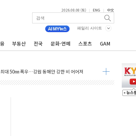
2026.08.08 (토)
ENG
中文
|
|
패밀리 사이트
금융
부동산
전국
문화·연예
스포츠
GAM
(8.10~8.14)
만지작…공습 한계·탄약 부족 현실화
 최대 50㎜ 폭우…강원 동해안 강한 비 어어져
…60대 환경미화원 수거차에 치여 사망
흉기 난동…60대 남성 2명 숨져
손해 보는 일 없게"…'결혼 페널티' 22개 과제 손본다
서 모터보트 전복…1명 사망·1명 실종
자 기림의 날 참석..."국제적 시민 연대로 목소리 내야"
질 중 실종 60대 나흘만에 숨진 채 발견
 흉기 살해 10대 아들 체포