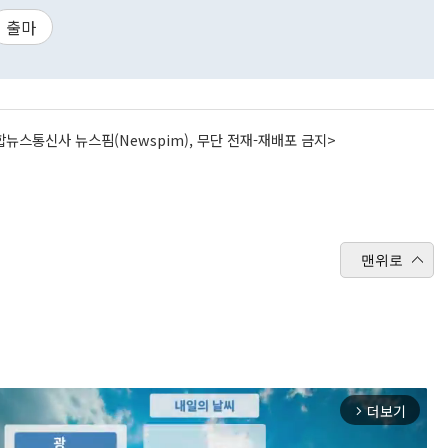
출마
뉴스통신사 뉴스핌(Newspim), 무단 전재-재배포 금지>
맨위로
더보기
arrow_forward_ios