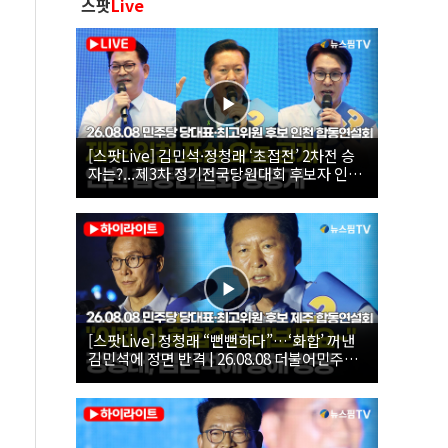
스팟
Live
[스팟Live] 김민석·정청래 ‘초접전’ 2차전 승
자는?...제3차 정기전국당원대회 후보자 인천
합동연설회 생중계 | 26.08.08
[스팟Live] 정청래 “뻔뻔하다”…‘화합’ 꺼낸
김민석에 정면 반격 | 26.08.08 더불어민주당
당대표·최고위원 후보 제주 합동연설회