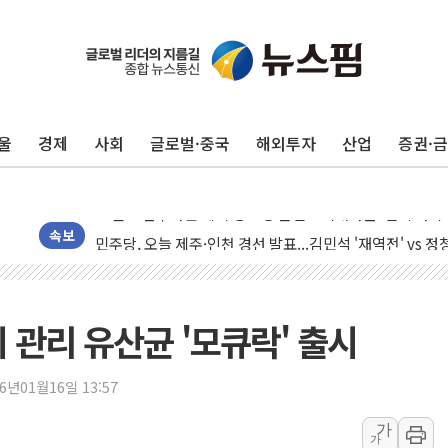
李대통령, 'ISA·주가누르기 방지법' 전면 재검토 지시
'호우 특보' 경북 울진 시간당 20~30mm 강한 비...가뭄 
주말 무더위·열대야 지속…내륙 곳곳 소나기
울
경제
사회
글로벌·중국
해외투자
산업
증권·
오세훈 "용산공원 주택 검토, 민주당 스스로 원칙 뒤집는 
충북 주말 무더위 지속…청주·진천 35도, 곳곳 소나기
10월 보완수사권 폐지·공소청 출범…피해자들 '범죄 사각
민주당, 오늘 제주·인천 경선 발표...김민석 '재역전' vs 정
속보
한상협, 업계 개인정보 보안 새판 짠다…'자율규제단체' 
뉴욕증시, 고용 쇼크에 금리 인상 우려 후퇴…S&P500 
트럼프, 쿡 연준 이사 해임 재추진…"26일까지 의혹 소명"
 관리 유산균 '모큐락' 출시
유럽증시, 美 고용 예상 밖 부진에 연준 금리 인상 가능성 
미 연준 매파 기세 꺾이나…고용 감소에 9월 동결 전망 우
26년01월16일 13:57
[종합] 이슬람 수니파 3국, '공동방위협정' 체결… 이스라
가
가
트럼프, 백신·자폐증 행정명령 검토…"이르면 다음 주"