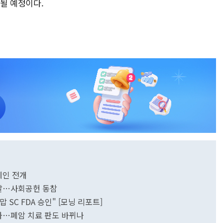
될 예정이다.
페인 전개
전달…사회공헌 동참
 SC FDA 승인" [모닝 리포트]
격화…폐암 치료 판도 바뀌나