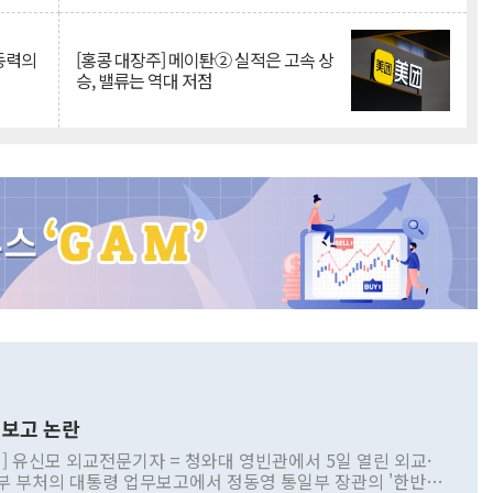
 동력의
[홍콩 대장주] 메이퇀② 실적은 고속 상
승, 밸류는 역대 저점
보고 논란
] 유신모 외교전문기자 = 청와대 영빈관에서 5일 열린 외교·
부 부처의 대통령 업무보고에서 정동영 통일부 장관의 '한반도