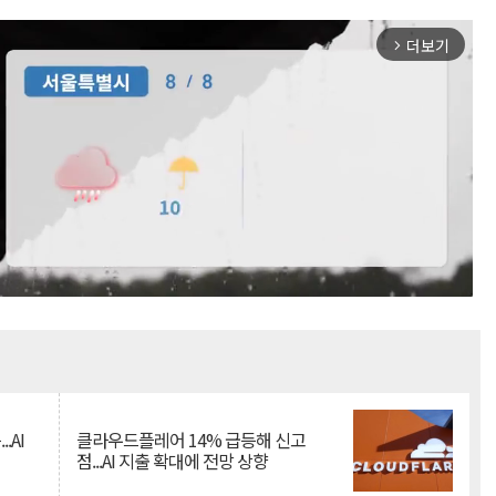
더보기
arrow_forward_ios
Mute
.AI
클라우드플레어 14% 급등해 신고
점...AI 지출 확대에 전망 상향