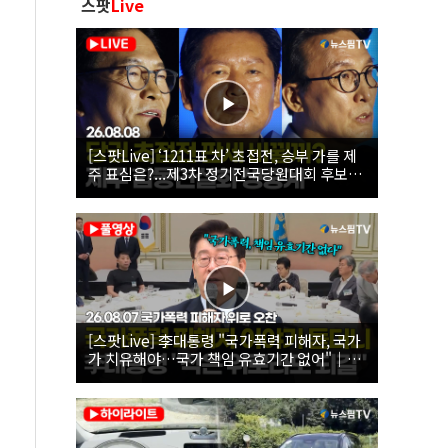
스팟
Live
[스팟Live] ‘1211표 차’ 초접전, 승부 가를 제
주 표심은?...제3차 정기전국당원대회 후보자
제주 합동연설회 생중계 | 26.08.08
[스팟Live] 李대통령 "국가폭력 피해자, 국가
가 치유해야…국가 책임 유효기간 없어"｜
26.08.07 국가폭력 피해자 위로 오찬