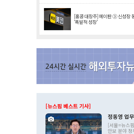
[홍콩 대장주] 메이퇀 ③ 신성장
'폭발적 성장'
[뉴스핌 베스트 기사]
정동영 업무
[서울=뉴스핌
안보 분야 정