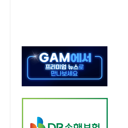
동
톱'… 美 해상봉쇄 영향
각
체주 '활짝'
스닥 선물 1%대 상승
상 기대 후퇴