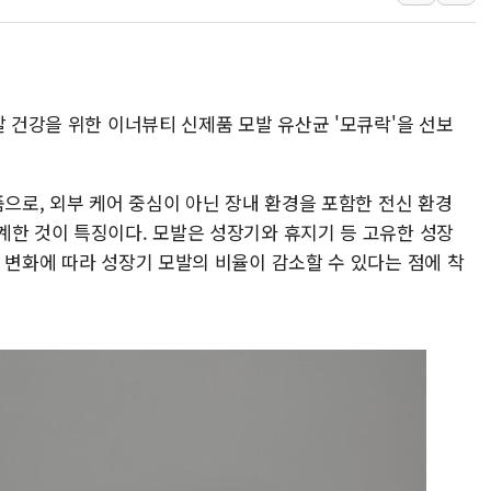
美 항소법원, 백악관 무도회장 공사 중단 명령…트럼프 제
이란 핵심 원유 수출항 '하르그섬', 최근 1주일 이상 '올스
美 고용 쇼크에 엔화 장중 급등…시장은 "또 개입했나" 촉
발 건강을 위한 이너뷰티 신제품 모발 유산균 '모큐락'을 선보
[AI MY 뉴스] 뉴욕 반도체주 프리뷰...美 고용 쇼크에 반도
뉴욕증시 프리뷰, 美 고용 쇼크에 금리 인상 우려 후퇴…나
[종합] 美 7월 고용 2만3000명 감소 '쇼크'…9월 금리 인
품으로, 외부 케어 중심이 아닌 장내 환경을 포함한 전신 환경
계한 것이 특징이다. 모발은 성장기와 휴지기 등 고유한 성장
 변화에 따라 성장기 모발의 비율이 감소할 수 있다는 점에 착