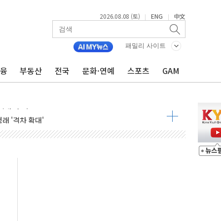
2026.08.08 (토)
ENG
中文
|
|
해소될 듯
패밀리 사이트
금융
부동산
전국
문화·연예
스포츠
GAM
것"
지대' 우려
청래 '격차 확대'
타진
최고치
 요구
낮아지며 상승… STOXX 600 지수는 나흘 연속 최고치
세
엘·이란 위협에 맞설 자체 억지력 강화