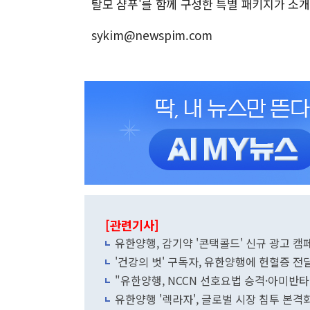
탈모 샴푸'를 함께 구성한 특별 패키지가 소개
sykim@newspim.com
[관련기사]
유한양행, 감기약 '콘택콜드' 신규 광고 캠
'건강의 벗' 구독자, 유한양행에 헌혈증 
"유한양행, NCCN 선호요법 승격·아미반타맙
유한양행 '렉라자', 글로벌 시장 침투 본