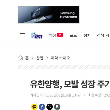
영상
포토
정치
정책·서
홈
산업
제약·바이오
유한양행, 모발 성장 주기
기사입력 :
2026년01월16일 13:57
최종수정 :
20