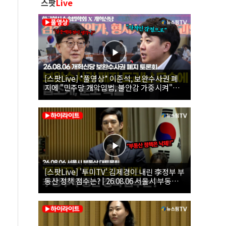
스팟
Live
[스팟Live] *풀영상* 이준석, 보완수사권 폐
지에 "민주당 개악입법, 불안감 가중시켜"｜
26.08.06 개혁신당 보완수사권 폐지 토론회
[스팟Live] '투미TV' 김제경이 내린 李정부 부
동산 정책 점수는? | 26.08.06 서울시 부동산
대토론회