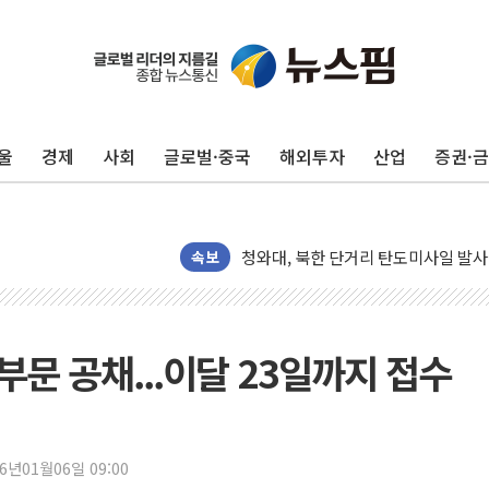
리투아니아 국방 "러, 우크라 드론으로
구광모, 내주 실리콘밸리서 젠슨 황 
뉴욕증시 개장 전 특징주...모더나
울
경제
사회
글로벌·중국
해외투자
산업
증권·
김정관 장관 "영업이익 N% 성과급
뉴욕증시 프리뷰, 미 주가선물 AI주
청와대, 북한 단거리 탄도미사일 발사
금값 7주 만에 최고…美 고용 둔화·
속보
[인도증시] 중동 긴장 완화에 실적 호
러, 1인칭시점 드론으로 우크라 민간
[베트남 증시] 지수 하락 속 'DGC
 부문 공채...이달 23일까지 접수
'월가의 황제' 다이먼 "금융시장 레
양주 섬유염색공장서 화재 1명 중상…
김정관 산업부 장관 "주 52시간 손봐
26년01월06일 09:00
해군 1함대 창설 80주년…지역과 함께