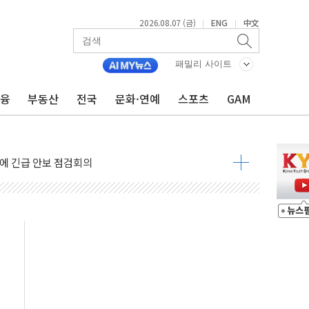
2026.08.07 (금)
ENG
中文
|
|
 나토 회원국 공격 검토… 거짓 깃발 작전"
재회…로봇·AI 데이터센터·모빌리티 구체화
패밀리 사이트
·아이온큐·도어대시↑ VS 샌디스크·피그마·앱러빈↓
금융
부동산
전국
문화·연예
스포츠
GAM
 반대…상법·자본시장법 개정 논의"
 차익실현 속 혼조세...웨스턴디지털·샌디스크↓
에 긴급 안보 점검회의
호르무즈 재개방 기대에 강세
조까지, 상승...호실적 보고 기업 상승세 뚜렷
인 '사파리' 공격… 시민들 공포감 극대화 전략
' 임시 주총 기대감에 홀로 상한가…마진 잔액은 사상 최고
버리지 위험수위…숨은 차입이 더 큰 변수"
대응 1단계 진압 중
야, 경쟁상대 中과 비교해야"
하는 '선봉'의 대민 봉사