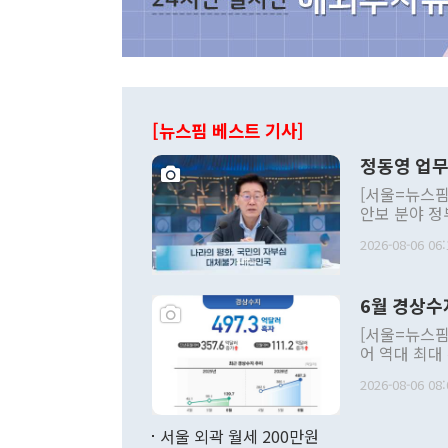
[뉴스핌 베스트 기사]
정동영 업무
[서울=뉴스핌
안보 분야 정
평화공존 발전
2026-08-06 06:
발언 중에는 
언한 것이 있
령은 공개적으
6월 경상수
주의적 희망에
관의 대북 정
[서울=뉴스핌
관 부처 장관
어 역대 최대
관의 무리한 
출 호조로 월
다. [정동영 통일부 장관이 지난달 23일 오후 서울 종로구 정부서울청사에
2026-08-06 08:
료=한국은행] 한국은행이 6일 발표한 '2026년 6월 국제수지(잠정)'에
서 취임 1주년 
면 지난 6월
부 장관 권한
1000만달러
서울 외곽 월세 200만원
발전 구상'을