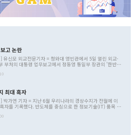
보고 논란
] 유신모 외교전문기자 = 청와대 영빈관에서 5일 열린 외교·
부 부처의 대통령 업무보고에서 정동영 통일부 장관의 '한반도
 구상'과 업무보고 발언이 논란을 빚고 있다. 이날 정 장관의
10
정부 내 조율을 거치지 않은 사안을 정책으로 추진하겠다고 공
는가 하면 사실 관계에 맞지 않은 설명도 있었다. 이재명 대통
로 신중을 기해 달라고 경고했고, 조현 외교부 장관은 '이상
지 최대 흑자
 근거한 비현실적 구상'이라는 비판을 내놨다. 그동안 정 장
책 관련 발언이 물의를 빚은 적은 여러 번 있지만 대통령과 유
] 박가연 기자 = 지난 6월 우리나라의 경상수지가 전월에 이
이 공개적으로 부정적 입장을 표명한 것은 이례적이다. 정 장
 흑자를 기록했다. 반도체를 중심으로 한 정보기술(IT) 품목 수
대북 접근법과 월권을 제어해야 한다는 목소리도 높아지고 있
간 상품수출이 처음으로 1000억달러를 넘어선 영향이다. [자
00
 따르
기자간담회를 하고 있다. [사진=통일부] 2026.07.23 ◆통일
 경상수지는 497억3000만달러 흑자로 집계됐다. 전월(386억
 넘어선 주장 정 장관은 이날 업무보고에서 '한반도 평화공존
)에 이어 두 달 연속 월간 기준 역대 최대 기록을 갈아치웠다.
 설명하면서 이재명 정부 2년차 핵심 과제로 상호 존중·평화