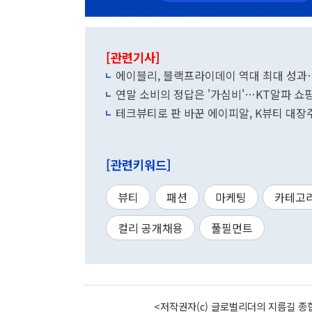
[관련기사]
에이블리, 블랙프라이데이 역대 최대 성과…
연말 소비의 정답은 '가심비'…KT알파 쇼핑
테크뷰티로 판 바꾼 에이피알, K뷰티 대장주 
[관련키워드]
뷰티
패션
마케팅
카테고
컬리 공개채용
풀필먼트
<저작권자(c) 글로벌리더의 지름길 종합