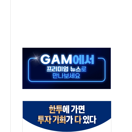
미사일 1발 발사… 올해 10번째·42일 만 도발
 새 안보 위기… 반군·마약카르텔이 습득해 전투 활용
어선 구조
무해한 표면 부식 물질"
분만에 진화...외국인 노동자 숨져
즌2