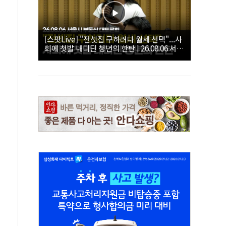
[스팟Live] "전셋집 구하려다 월세 선택"...사
회에 첫발 내디딘 청년의 한탄 | 26.08.06 서울
시 부동산 대토론회