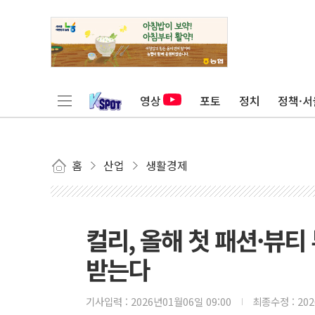
영상
포토
정치
정책·서
홈
산업
생활경제
컬리, 올해 첫 패션·뷰티
받는다
기사입력 :
2026년01월06일 09:00
최종수정 :
20