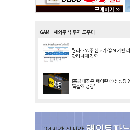
GAM
- 해외주식 투자 도우미
퀄리스 52주 신고가 ② AI 기반 
관리 체계 강화
[홍콩 대장주] 메이퇀 ③ 신성장
'폭발적 성장'