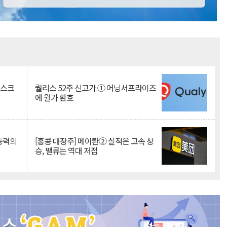
Mute
리스크
퀄리스 52주 신고가 ① 어닝서프라이즈
에 월가 환호
 동력의
[홍콩 대장주] 메이퇀② 실적은 고속 상
승, 밸류는 역대 저점