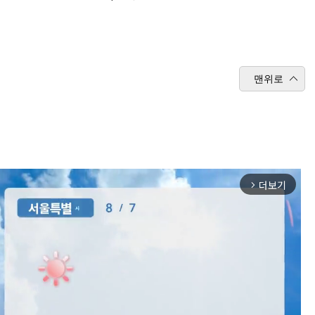
맨위로
더보기
arrow_forward_ios