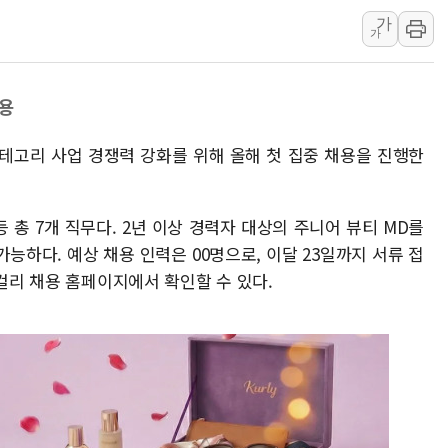
가
[3보] 북, 원산서 동해로 단거리 탄도
가
우크라 드론 전술, 중남미 콜롬비아에
동해해경, 독도 해상서 부유물 감긴 
채용
주한미군 "오산기지 누출, 백린 아닌 
구미 폐염산처리업체서 불 2시간30여
카테고리 사업 경쟁력 강화를 위해 올해 첫 집중 채용을 진행한
해군과 함께하는 '불금전파, 송정' 시
등 총 7개 직무다. 2년 이상 경력자 대상의 주니어 뷰티 MD를
능하다. 예상 채용 인력은 00명으로, 이달 23일까지 서류 접
 컬리 채용 홈페이지에서 확인할 수 있다.