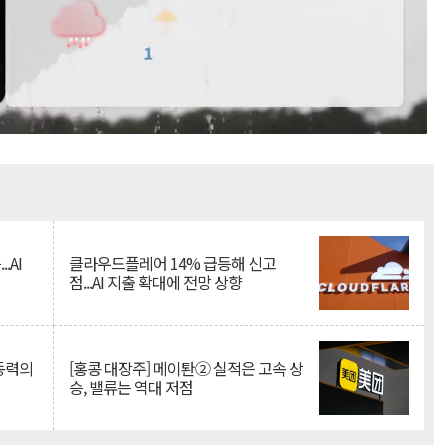
Mute
.AI
클라우드플레어 14% 급등해 신고
점...AI 지출 확대에 전망 상향
 동력의
[홍콩 대장주] 메이퇀② 실적은 고속 상
승, 밸류는 역대 저점