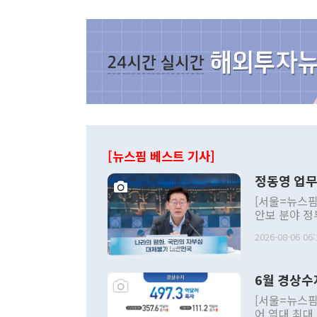
[뉴스핌 베스트 기사]
정동영 업무
[서울=뉴스핌
안보 분야 정
평화공존 발전
2026-08-06 06:
발언 중에는 
언한 것이 있
령은 공개적으
6월 경상수
주의적 희망에
관의 대북 정
[서울=뉴스핌
관 부처 장관
어 역대 최대