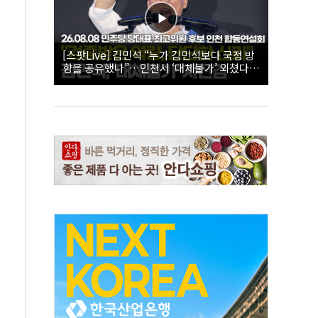
[스팟Live] 김민석 “누가 김민석보다 국정 방
향을 공유했나”…인천서 ‘대체불가’ 외쳤다 |
26.08.08 더불어민주당 당대표·최고위원 후
보 인천 합동연설회