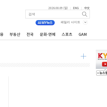
2026.08.09 (일)
ENG
中文
|
|
투입…고수온 양식장 복구·지원 '총력'
산사태 주의보'...경북도, 호우 피해·통제구간 없어
패밀리 사이트
%p' 차 재역전 성공...金 45.42% vs 鄭 44.56%
금융
부동산
전국
문화·연예
스포츠
GAM
·정청래·김민석 당대표 후보
 정청래에 승리...47.75% vs 42.08%
과 발표...김민석 47.75% 정청래 42.08%
표...김민석 45.09% 정청래 43.27% 송영길 11.63%
표...김민석 52.64% 정청래 39.89% 송영길 7.47%
0~8.14)
…공습 한계·탄약 부족 현실화
50㎜ 폭우…강원 동해안 강한 비 이어져
 환경미화원 수거차에 치여 사망
동…60대 남성 2명 숨져