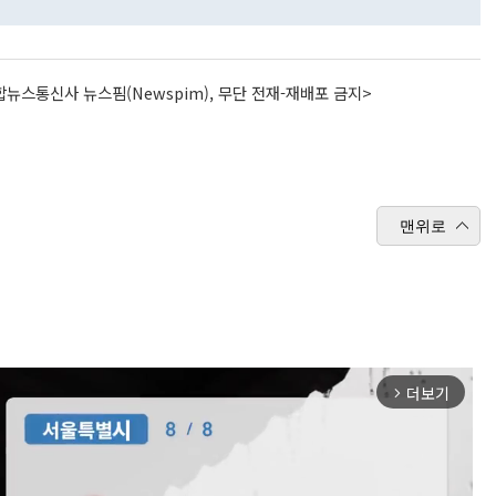
뉴스통신사 뉴스핌(Newspim), 무단 전재-재배포 금지>
맨위로
더보기
arrow_forward_ios