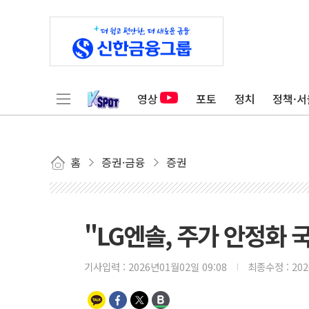
영상
포토
정치
정책·서
홈
증권·금융
증권
"LG엔솔, 주가 안정화 
기사입력 :
2026년01월02일 09:08
최종수정 :
20