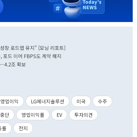
심 성장 로드맵 유지" [모닝 리포트]
솔, 포드 이어 FBPS도 계약 해지
…4.2조 확보
영업이익
LG에너지솔루션
미국
수주
중단
영업이익률
EV
투자의견
동률
전지