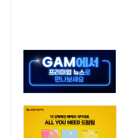
보는 일 없게"…'결혼 페널티' 22개 과제 손본다
터보트 전복…1명 사망·1명 실종
의 날 참석..."국제적 시민 연대로 목소리 내야"
 실종 60대 나흘만에 숨진 채 발견
 살해 10대 아들 체포
' 받아친 정청래…제주 연설서 신경전 고조