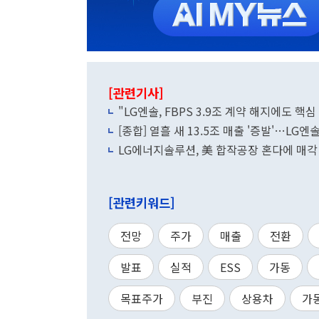
[관련기사]
"LG엔솔, FBPS 3.9조 계약 해지에도 핵
[종합] 열흘 새 13.5조 매출 '증발'…LG엔
LG에너지솔루션, 美 합작공장 혼다에 매각
[관련키워드]
전망
주가
매출
전환
발표
실적
ESS
가동
목표주가
부진
상용차
가