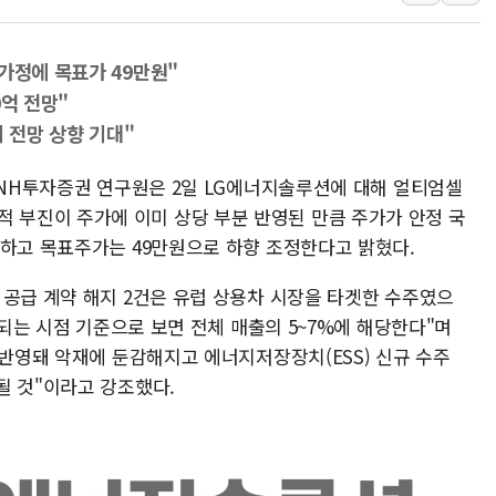
李대통령 "결혼 때문에 손해 
여수 오동도 인근 해상서 모
가정에 목표가 49만원"
추미애, '위안부' 피해자 기림
0억 전망"
인천 선재도 갯벌서 해루질 중
기 전망 상향 기대"
인천서 말다툼 중 어머니 흉기
현 NH투자증권 연구원은 2일 LG에너지솔루션에 대해 얼티엄셀
'화합' 꺼낸 김민석에 '뻔뻔
분기 실적 부진이 주가에 이미 상당 부분 반영된 만큼 주가가 안정 국
하고 목표주가는 49만원으로 하향 조정한다고 밝혔다.​
 공급 계약 해지 2건은 유럽 상용차 시장을 타겟한 수주였으
작되는 시점 기준으로 보면 전체 매출의 5~7%에 해당한다"며
 반영돼 악재에 둔감해지고 에너지저장장치(ESS) 신규 수주
될 것"이라고 강조했다.