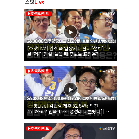
스팟
Live
[스팟Live] 환호 속 입장해 나란히 ‘찰칵’…서
로 ‘저격 연설’ 들을 때 후보들 표정은? |
26.08.08 더불어민주당 당대표·최고위원 후
보 인천 합동연설회
[스팟Live] 김민석 제주 52.64%·인천
45.09%로 연속 1위…정청래 따돌렸다’ |
26.08.08 더불어민주당 당대표·최고위원 후
보 인천 합동연설회