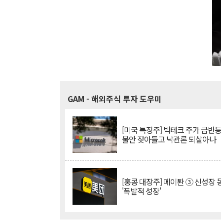
GAM
- 해외주식 투자 도우미
[미국 특징주] 빅테크 주가 급반등..
불안 잦아들고 낙관론 되살아나
[홍콩 대장주] 메이퇀 ③ 신성장
'폭발적 성장'