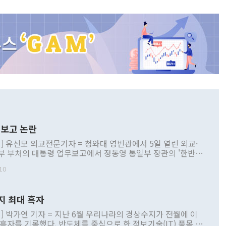
보고 논란
] 유신모 외교전문기자 = 청와대 영빈관에서 5일 열린 외교·
부 부처의 대통령 업무보고에서 정동영 통일부 장관의 '한반도
 구상'과 업무보고 발언이 논란을 빚고 있다. 이날 정 장관의
10
정부 내 조율을 거치지 않은 사안을 정책으로 추진하겠다고 공
는가 하면 사실 관계에 맞지 않은 설명도 있었다. 이재명 대통
로 신중을 기해 달라고 경고했고, 조현 외교부 장관은 '이상
지 최대 흑자
 근거한 비현실적 구상'이라는 비판을 내놨다. 그동안 정 장
책 관련 발언이 물의를 빚은 적은 여러 번 있지만 대통령과 유
] 박가연 기자 = 지난 6월 우리나라의 경상수지가 전월에 이
이 공개적으로 부정적 입장을 표명한 것은 이례적이다. 정 장
 흑자를 기록했다. 반도체를 중심으로 한 정보기술(IT) 품목 수