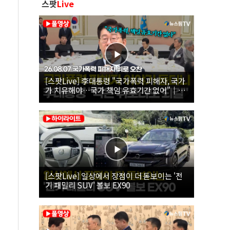
스팟
Live
[스팟Live] 李대통령 "국가폭력 피해자, 국가
가 치유해야…국가 책임 유효기간 없어"｜
26.08.07 국가폭력 피해자 위로 오찬
[스팟Live] 일상에서 장점이 더 돋보이는 '전
기 패밀리 SUV' 볼보 EX90