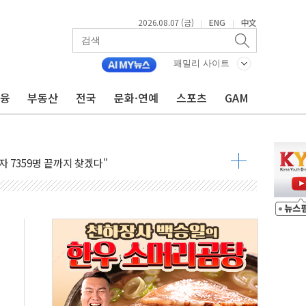
2026.08.07 (금)
ENG
中文
|
|
용 쇼크에 반도체주 '활짝'
패밀리 사이트
우려 후퇴…나스닥 선물 1%대 상승
금융
부동산
전국
문화·연예
스포츠
GAM
…9월 금리 인상 기대 후퇴
체결
라우드플레어·태양광주↑ VS 트레이드데스크·웬디스↓
종자 7359명 끝까지 찾겠다"
 톤 낮춰
항시 '시끌'
름…수도권 집중 완화 전환점"
 주재… "전폭적 공급 확대·속도전 총력"
…美 태양광주 급등
해도 놀랍지 않아"