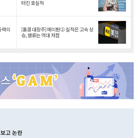
터진 호실적
 동력의
[홍콩 대장주] 메이퇀② 실적은 고속 상
승, 밸류는 역대 저점
보고 논란