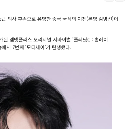
남동발전, 해남군에 국내 최대 규모 400MW 
[인도증시] 중동 불안 속 유가 상승에 소폭 하락
중근 의사 후손으로 유명한 중국 국적의 이첸(본명 김영선)이
황희 '폐버스 청년주택' SNS 글 역풍에 "정
폭염 누그러지고 가뭄 숙지나...경북동해안권 8
개된 엠넷플러스 오리지널 서바이벌 '플레닛C : 홈레이
사우디·튀르키예·파키스탄, '공동방위협정' 
생방송에서 7번째 '모디세이'가 탄생했다.
신길동 신축도 3.3㎡당 7250만원…써밋 클라
용산공원·그린벨트로 또 충돌…반복되는 국토부