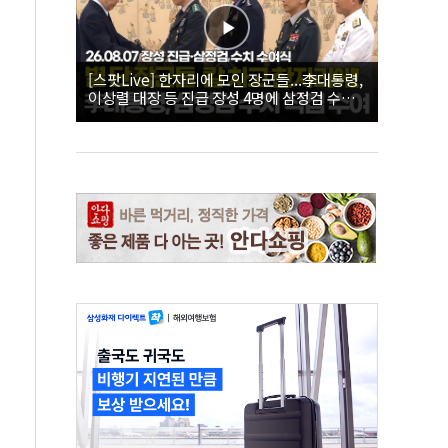
[스팟Live] 한자리에 모인 장군들...李대통령,
이상렬 대장 등 진급 장성 4명에 삼정검 수치
직접 수여｜26.08.07 장성 진급·삼정검 수치
수여식