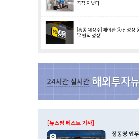
곡점 지났다"
[홍콩 대장주] 메이퇀 ③ 신성장
'폭발적 성장'
[뉴스핌 베스트 기사]
정동영 업무