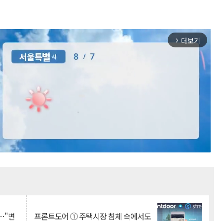
더보기
arrow_forward_ios
Mute
…"변
프론트도어 ① 주택시장 침체 속에서도