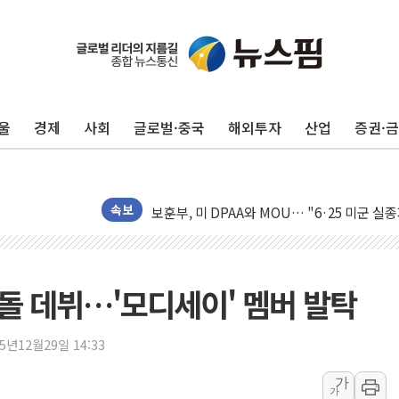
[AI MY 뉴스] 뉴욕 반도체주 프리뷰...美 고
뉴욕증시 프리뷰, 美 고용 쇼크에 금리 인상 
울
경제
사회
글로벌·중국
해외투자
산업
증권·
[종합] 美 7월 고용 2만3000명 감소 '쇼크'
[사진] 이슬람 수니파 3개국, 공동방위협정 
뉴욕증시 개장 전 특징주...아틀라시안·클
보훈부, 미 DPAA와 MOU… "6·25 미군 실
속보
트럼프 "금리 내려야"…파월 때와 달리 워시엔
특정 정치인 측근 포항시 정책특보 내정설...포
李 "해남 태양광, 대한민국 다음 100년 밑거
이돌 데뷔…'모디세이' 멤버 발탁
李 대통령, '6시간 마라톤 부동산 2차 회의'
트럼프, 中 겨냥 폴리실리콘 관세 15% 부과
25년12월29일 14:33
[사진] 빈살만과 에르도안의 만남
가
가
이란와이어 "이란 최고지도자 위독…곧 사망