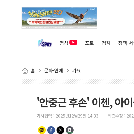
영상
포토
정치
정책·서
홈
문화·연예
가요
'안중근 후손' 이첸, 아
기사입력 :
2025년12월29일 14:33
최종수정 :
20