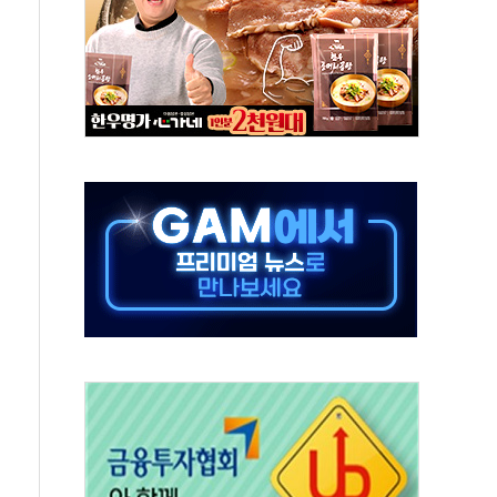
태양광 착공…여의도 1.6배 규모
...금융주 낙폭 커
부정책 아냐" 해명
~9일 최대 100mm 호우
체결… 수니파 국가들의 새 안보 협력 구도
비온 59㎡ 18억원대
-서울시 '정책 엇박자'