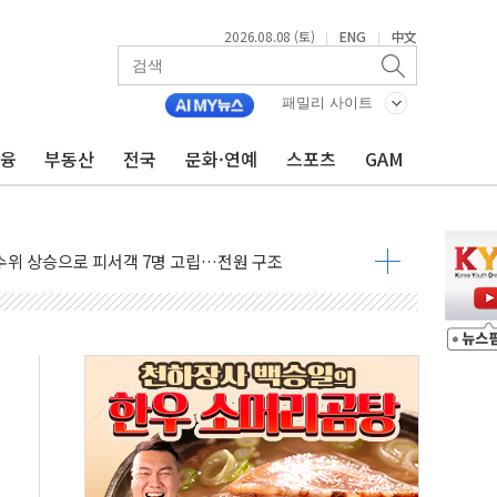
2026.08.08 (토)
ENG
中文
|
|
에 '뻔뻔' 받아친 정청래…제주 연설서 신경전 고조
 재검토 지시…與 "적극 환영"·野 "졸속 국정"
패밀리 사이트
랑주의보…10일까지 최대 3.5m 높은 물결
금융
부동산
전국
문화·연예
스포츠
GAM
 사망 23명…정부, 비상대응기구 가동
양, 수도 베이징도 부동산 규제 철폐
수위 상승으로 피서객 7명 고립…전원 구조
'별똥별 멍' 운영…페르세우스 유성우 관측
 시간당 50mm 이상 폭우…호우경보 발효
90대 숨져…온열질환 여부 조사
기능시험 오전 집중 편성…체감온도 38도 넘으면 중단
가누르기 방지법' 전면 재검토 지시
 시간당 20~30mm 강한 비...가뭄 해소될 듯
 지속…내륙 곳곳 소나기
택 검토, 민주당 스스로 원칙 뒤집는 것"