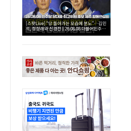
[스팟Live] “당 돌아가는 모습에 분노”…김민
석, 정청래와 신경전 | 26.08.08 더불어민주당
당대표·최고위원 후보 제주 합동연설회