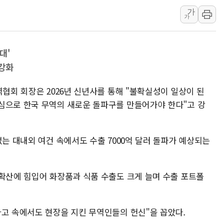
가
충북 주말 무더위 지
가
10월 보완수사권 폐
한상협, 업계 개인정
대'
민주당, 오늘 제주·인천
 강화
뉴욕증시, 고용 쇼크
트럼프, 쿡 연준 이사
역협회 회장은 2026년 신년사를 통해 "불확실성이 일상이 된
심으로 한국 무역의 새로운 돌파구를 만들어가야 한다"고 강
없는 대내외 여건 속에서도 수출 7000억 달러 돌파가 예상되는
 확산에 힘입어 화장품과 식품 수출도 크게 늘며 수출 포트폴
파고 속에서도 현장을 지킨 무역인들의 헌신"을 꼽았다.