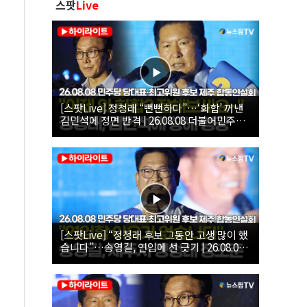
스팟
Live
[스팟Live] 정청래 “뻔뻔하다”…‘화합’ 꺼낸
김민석에 정면 반격 | 26.08.08 더불어민주당
당대표·최고위원 후보 제주 합동연설회
[스팟Live] “정청래 후보 그동안 고생 많이 했
습니다”…송영길, 연임에 선 긋기 | 26.08.08
더불어민주당 당대표·최고위원 후보 제주 합
동연설회