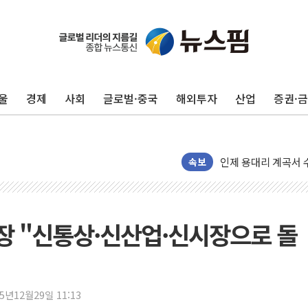
'화합' 꺼낸 김민석
李대통령, ISA 개편
동해중부 전 해상 풍
울
경제
사회
글로벌·중국
해외투자
산업
증권·
연일 폭염에 온열질환
中 전방위 아파트 부
인제 용대리 계곡서 
동해시, 11~14일 
속보
강원 중·남부 동해안
청양 밭에서 일하던 
폭염에 車 운전면허 
회장 "신통상·신산업·신시장으로 돌
李대통령, 'ISA·주
'호우 특보' 경북 울진
주말 무더위·열대야
25년12월29일 11:13
오세훈 "용산공원 주