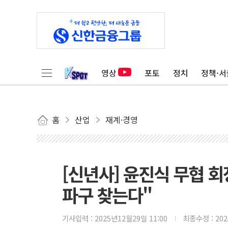
영상
포토
정치
정책·서
홈
산업
재계·경영
[신년사] 윤진식 무협 
파구 찾는다"
기사입력 :
2025년12월29일 11:00
최종수정 :
20