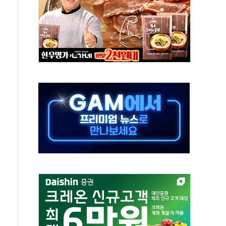
속…청주·진천 35도, 곳곳 소나기
지·공소청 출범…피해자들 '범죄 사각지대' 우려
보 보안 새판 짠다…'자율규제단체' 타진
 경선 발표...김민석 '재역전' vs 정청래 '격차 확대'
에 금리 인상 우려 후퇴…S&P500 최고치
 해임 재추진…"26일까지 의혹 소명" 요구