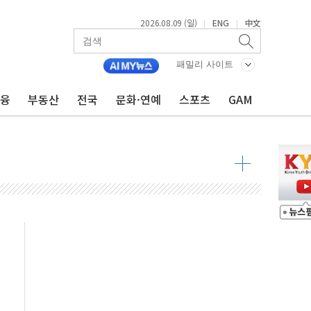
2026.08.09 (일)
ENG
中文
|
|
투입…고수온 양식장 복구·지원 '총력'
패밀리 사이트
산사태 주의보'...경북도, 호우 피해·통제구간 없어
%p' 차 재역전 성공...金 45.42% vs 鄭 44.56%
금융
부동산
전국
문화·연예
스포츠
GAM
·정청래·김민석 당대표 후보
 정청래에 승리...47.75% vs 42.08%
과 발표...김민석 47.75% 정청래 42.08%
표...김민석 45.09% 정청래 43.27% 송영길 11.63%
표...김민석 52.64% 정청래 39.89% 송영길 7.47%
0~8.14)
…공습 한계·탄약 부족 현실화
50㎜ 폭우…강원 동해안 강한 비 이어져
 환경미화원 수거차에 치여 사망