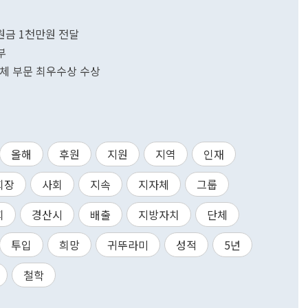
원금 1천만원 전달
부
지자체 부문 최우수상 수상
올해
후원
지원
지역
인재
회장
사회
지속
지자체
그룹
회
경산시
배출
지방자치
단체
투입
희망
귀뚜라미
성적
5년
철학