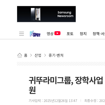
영상
포토
정치
정책·서
홈
산업
중기·벤처
귀뚜라미그룹, 장학사업 
원
기사입력 :
2025년12월26일 13:47
최종수정 :
20