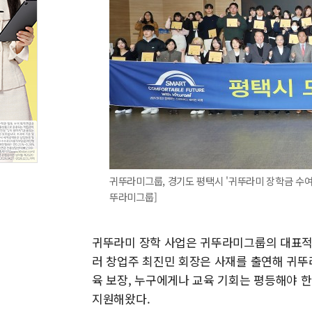
귀뚜라미그룹, 경기도 평택시 '귀뚜라미 장학금 수여식
뚜라미그룹]
귀뚜라미 장학 사업은 귀뚜라미그룹의 대표적
러 창업주 최진민 회장은 사재를 출연해 귀뚜
육 보장, 누구에게나 교육 기회는 평등해야 한
지원해왔다.