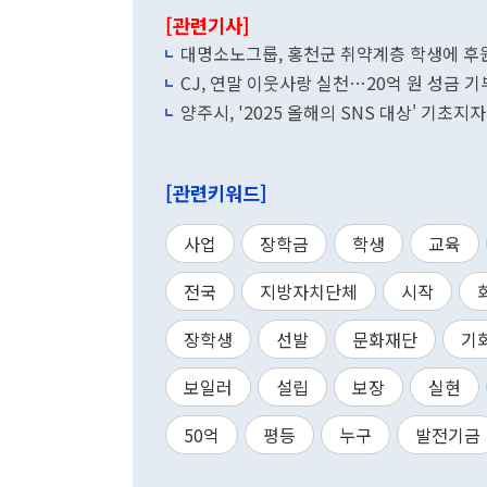
[관련기사]
대명소노그룹, 홍천군 취약계층 학생에 후
CJ, 연말 이웃사랑 실천…20억 원 성금 기
양주시, '2025 올해의 SNS 대상' 기초
[관련키워드]
사업
장학금
학생
교육
전국
지방자치단체
시작
장학생
선발
문화재단
기
보일러
설립
보장
실현
50억
평등
누구
발전기금