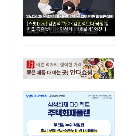
[스팟Live] 김민석 “누가 김민석보다 국정 방
향을 공유했나”…인천서 ‘대체불가’ 외쳤다 |
26.08.08 더불어민주당 당대표·최고위원 후
보 인천 합동연설회