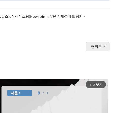
뉴스통신사 뉴스핌(Newspim), 무단 전재-재배포 금지>
맨위로
더보기
arrow_forward_ios