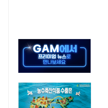
동…60대 남성 2명 숨져
보는 일 없게"…'결혼 페널티' 22개 과제 손본다
터보트 전복…1명 사망·1명 실종
의 날 참석..."국제적 시민 연대로 목소리 내야"
 실종 60대 나흘만에 숨진 채 발견
 살해 10대 아들 체포
' 받아친 정청래…제주 연설서 신경전 고조