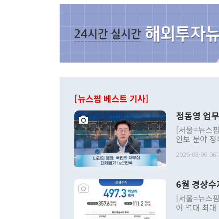
[뉴스핌 베스트 기사]
정동영 업무
[서울=뉴스핌
안보 분야 정
평화공존 발전
2026-08-06 06:
발언 중에는 
언한 것이 있
령은 공개적으
6월 경상수
주의적 희망에
관의 대북 정
[서울=뉴스핌
관 부처 장관
어 역대 최대
관의 무리한 
출 호조로 월