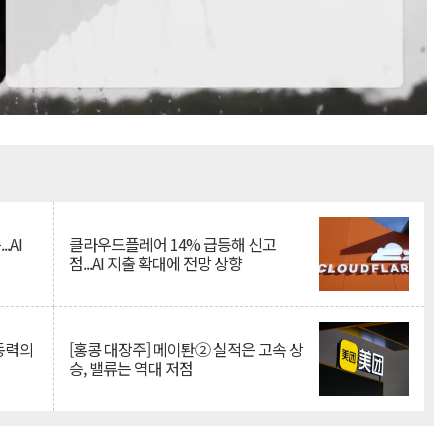
Mute
.AI
클라우드플레어 14% 급등해 신고
점...AI 지출 확대에 전망 상향
 동력의
[홍콩 대장주] 메이퇀② 실적은 고속 상
승, 밸류는 역대 저점