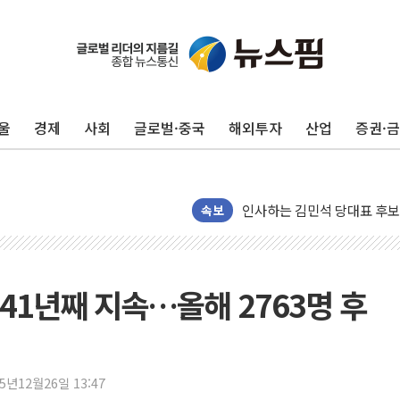
포항시 재난예산 40억 긴급 
울진·영덕 '호우특보'-포항 '
[종합] 김민석, 정청래에 '0.86
울
경제
사회
글로벌·중국
해외투자
산업
증권·
인천 합동연설회 나선 송영길
김민석, 2주차 제주·인천 경선서
인사하는 김민석 당대표 후보
속보
[속보] 민주, 제주·인천 경선 결
[속보] 민주, 인천 경선 결과 발
[속보] 민주, 제주 경선 결과 발
41년째 지속…올해 2763명 후
이번주 국내 주요 금융일정(8.1
美, 이란전 출구전략 만지작
강릉·동해·삼척 시간당 최대 
25년12월26일 13:47
폐기물 수거하다 참변…60대