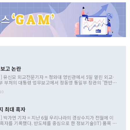
보고 논란
] 유신모 외교전문기자 = 청와대 영빈관에서 5일 열린 외교·
부 부처의 대통령 업무보고에서 정동영 통일부 장관의 '한반도
 구상'과 업무보고 발언이 논란을 빚고 있다. 이날 정 장관의
10
정부 내 조율을 거치지 않은 사안을 정책으로 추진하겠다고 공
는가 하면 사실 관계에 맞지 않은 설명도 있었다. 이재명 대통
로 신중을 기해 달라고 경고했고, 조현 외교부 장관은 '이상
지 최대 흑자
 근거한 비현실적 구상'이라는 비판을 내놨다. 그동안 정 장
책 관련 발언이 물의를 빚은 적은 여러 번 있지만 대통령과 유
] 박가연 기자 = 지난 6월 우리나라의 경상수지가 전월에 이
이 공개적으로 부정적 입장을 표명한 것은 이례적이다. 정 장
 흑자를 기록했다. 반도체를 중심으로 한 정보기술(IT) 품목 수
대북 접근법과 월권을 제어해야 한다는 목소리도 높아지고 있
간 상품수출이 처음으로 1000억달러를 넘어선 영향이다. [자