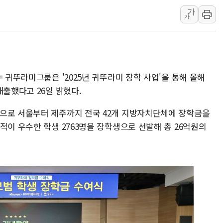
서울 중랑구 주택가서 흉기 난
가
가
李대통령 "결혼 때문에 손해 
여수 오동도 인근 해상서 모
추미애, '위안부' 피해자 기림
인천 선재도 갯벌서 해루질 중
 귀뚜라미그룹은 '2025년 귀뚜라미 장학 사업'을 통해 올해
인천서 말다툼 중 어머니 흉기
배출했다고 26일 밝혔다.
'화합' 꺼낸 김민석에 '뻔뻔
으로 서울부터 제주까지 전국 42개 지방자치단체에 장학금을
적이 우수한 학생 2763명을 장학생으로 선발해 총 26억원의