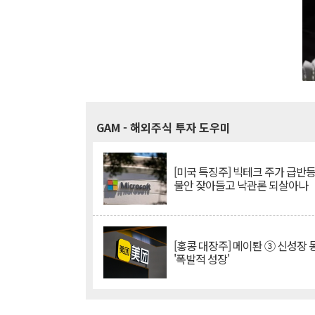
GAM
- 해외주식 투자 도우미
[미국 특징주] 빅테크 주가 급반등..
불안 잦아들고 낙관론 되살아나
[홍콩 대장주] 메이퇀 ③ 신성장
'폭발적 성장'