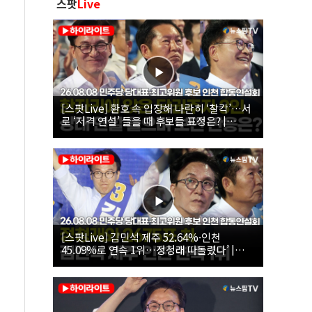
스팟
Live
[스팟Live] 환호 속 입장해 나란히 ‘찰칵’…서
로 ‘저격 연설’ 들을 때 후보들 표정은? |
26.08.08 더불어민주당 당대표·최고위원 후
보 인천 합동연설회
[스팟Live] 김민석 제주 52.64%·인천
45.09%로 연속 1위…정청래 따돌렸다’ |
26.08.08 더불어민주당 당대표·최고위원 후
보 인천 합동연설회