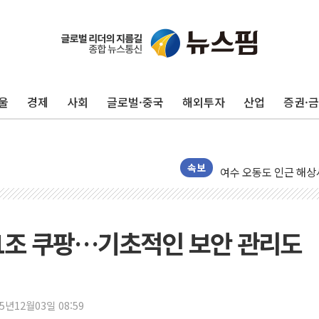
이번주 국내 주요 금융일정
美, 이란전 출구전략 
강릉·동해·삼척 시간당
울
경제
사회
글로벌·중국
해외투자
산업
증권·
폐기물 수거하다 참변
서울 중랑구 주택가서 
李대통령 "결혼 때문에 
여수 오동도 인근 해상
속보
추미애, '위안부' 피해
인천 선재도 갯벌서 해루
인천서 말다툼 중 어머니
 41조 쿠팡…기초적인 보안 관리도
'화합' 꺼낸 김민석에
李대통령, ISA 개편 
동해중부 전 해상 풍랑
25년12월03일 08:59
연일 폭염에 온열질환 