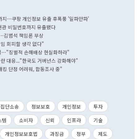
란까지…쿠팡 개인정보 유출 후폭풍 '일파만파'
현관 비밀번호까지 유출됐다
확산…김범석 책임론 부상
임 회피할 생각 없다"
직격…"징벌적 손해배상 현실화하라"
불란 대응..."한국도 거버넌스 강화해야"
해킹 단정 어려워, 합동조사 중"
집단소송
정보보호
개인정보
투자
스템
소비자
신뢰
인프라
기술
개인정보보호법
과징금
정부
제도