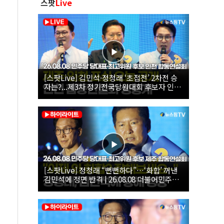
스팟
Live
[스팟Live] 김민석·정청래 ‘초접전’ 2차전 승
자는?...제3차 정기전국당원대회 후보자 인천
합동연설회 생중계 | 26.08.08
[스팟Live] 정청래 “뻔뻔하다”…‘화합’ 꺼낸
김민석에 정면 반격 | 26.08.08 더불어민주당
당대표·최고위원 후보 제주 합동연설회