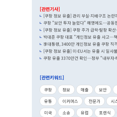
[관련기사]
[쿠팡 정보 유출] 관리 부실·지배구조 논
쿠팡 "보안 투자 늘렸다" 해명에도…공동
[쿠팡 정보 유출] 쿠팡 주가 급락·탈팡 
박대준 쿠팡 대표 "개인정보 유출 사고…책
李대통령, 3400만 개인정보 유출 쿠팡 
[쿠팡 정보 유출] 미·EU서는 유출 시 일사
쿠팡 유출 3370만건 확인…정부 "내부자·
[관련키워드]
쿠팡
정보
매출
보안
유통
이커머스
전문가
시
미국
소송
유럽
포렌식