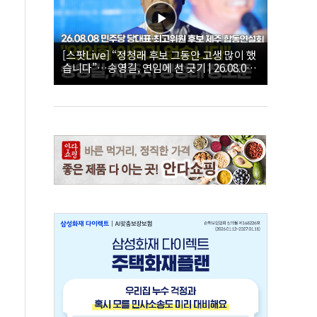
[스팟Live] “정청래 후보 그동안 고생 많이 했
습니다”…송영길, 연임에 선 긋기 | 26.08.08
더불어민주당 당대표·최고위원 후보 제주 합
동연설회