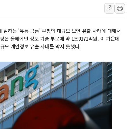
가
中 전방위 아파트 부양
가
인제 용대리 계곡서 수
동해시, 11~14일 '
에 달하는 '유통 공룡' 쿠팡의 대규모 보안 유출 사태에 대해서
강원 중·남부 동해안 
팡은 올해에만 정보 기술 부문에 약 1조9171억원, 이 가운데
청양 밭에서 일하던 9
대규모 개인정보 유출 사태를 막지 못했다.
폭염에 車 운전면허 기