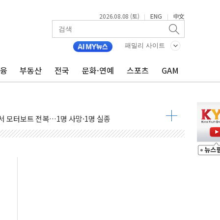
2026.08.08 (토)
ENG
中文
|
|
(8.10~8.14)
만지작…공습 한계·탄약 부족 현실화
패밀리 사이트
 최대 50㎜ 폭우…강원 동해안 강한 비 어어져
금융
부동산
전국
문화·연예
스포츠
GAM
…60대 환경미화원 수거차에 치여 사망
흉기 난동…60대 남성 2명 숨져
손해 보는 일 없게"…'결혼 페널티' 22개 과제 손본다
서 모터보트 전복…1명 사망·1명 실종
자 기림의 날 참석..."국제적 시민 연대로 목소리 내야"
질 중 실종 60대 나흘만에 숨진 채 발견
 흉기 살해 10대 아들 체포
 '뻔뻔' 받아친 정청래…제주 연설서 신경전 고조
재검토 지시…與 "적극 환영"·野 "졸속 국정"
주의보…10일까지 최대 3.5m 높은 물결
사망 23명…정부, 비상대응기구 가동