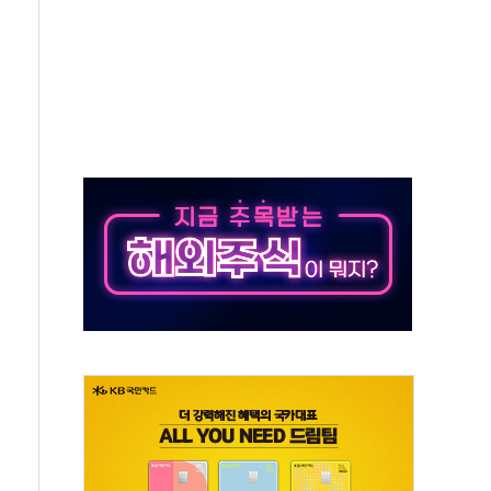
, 수도 베이징도 부동산 규제 철폐
위 상승으로 피서객 7명 고립…전원 구조
별똥별 멍' 운영…페르세우스 유성우 관측
시간당 50mm 이상 폭우…호우경보 발효
0대 숨져…온열질환 여부 조사
능시험 오전 집중 편성…체감온도 38도 넘으면 중단