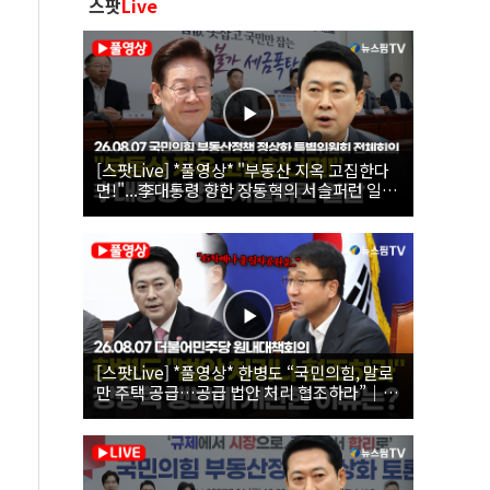
스팟
Live
[스팟Live] *풀영상* "부동산 지옥 고집한다
면!"...李대통령 향한 장동혁의 서슬퍼런 일갈
| 26.08.07 국민의힘 부동산정책 정상화 특별
위원회 전체회의
[스팟Live] *풀영상* 한병도 “국민의힘, 말로
만 주택 공급…공급 법안 처리 협조하라”｜
26.08.07 더불어민주당 원내대책회의