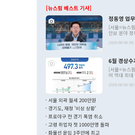
[뉴스핌 베스트 기사]
정동영 업무
[서울=뉴스핌
안보 분야 정
평화공존 발전
2026-08-06 06:
발언 중에는 
언한 것이 있
령은 공개적으
6월 경상수
주의적 희망에
관의 대북 정
[서울=뉴스핌
관 부처 장관
어 역대 최대
관의 무리한 
출 호조로 월
다. [정동영 통일부 장관이 지난달 23일 오후 서울 종로구 정부서울청사에
2026-08-06 08:
료=한국은행] 한국은행이 6일 발표한 '2026년 6월 국제수지(잠정)'에
서 취임 1주년 
면 지난 6월
부 장관 권한
1000만달러
서울 외곽 월세 200만원
발전 구상'을
이에 따라 올
적 갈등 해결
경기도, 재정 '비상 상황'
했다. 경상수
결과 혐오의 
9000만달러
프로야구 전 경기 폭염 취소
년간의 CVI
지 기준 상품
고령 취업자 첫 1000만명 돌파
무너졌다고도 
며 월간 기준
현실을 바꾸는
달러로 38.
화물선 운임 3주만에 최고