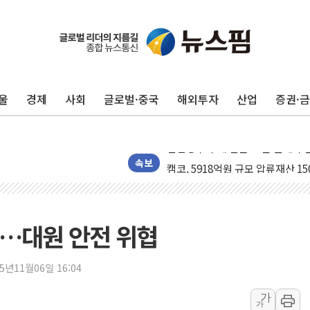
울
경제
사회
글로벌·중국
해외투자
산업
증권·
수박으로 여름 나는 하마
전남광주 구례 산불 32분 만에 주
캠코, 5918억원 규모 압류재산 15
속보
[시승기] 공간·승차감 잡은 볼보 E
가오픈한 홈플러스
돌아온 홈플러스
각…대원 안전 위협
[종합] 청도 흥선리 야산 산불 1
한미 법카 제보자 "신동국과 무관
25년11월06일 16:04
라인게임즈, '콰이어트' 테스트 참
가
가
에어로케이항공, 청주-중국 청두 노