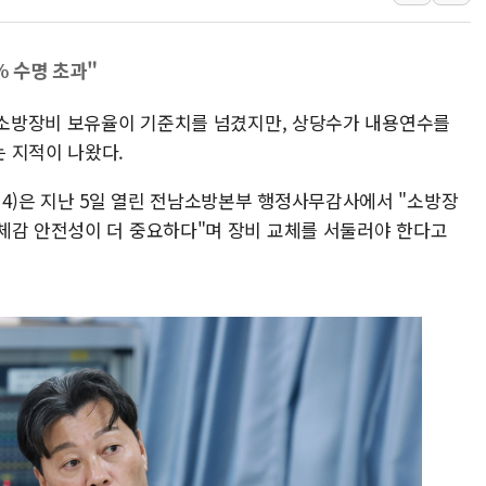
네이버, AI 브리핑 도입 후 블로그
SKT, '8월 월간 럭키 페스타' 실시
% 수명 초과"
LG헬로비전 '헬로모바일', 교보문
역 소방장비 보유율이 기준치를 넘겼지만, 상당수가 내용연수를
KTis, 02-114로 카카오 T 택시
 지적이 나왔다.
해군1함대 '창설 80주년' 기념식.
원주시, 첨단의료복합단지 지정 준
4)은 지난 5일 열린 전남소방본부 행정사무감사에서 "소방장
삼척시, 무건리 이끼폭포 생태탐방
체감 안전성이 더 중요하다"며 장비 교체를 서둘러야 한다고
전남광주 화정역 인근 도로 4중 
청도 문수리 야산서 산불 진화 중.
'해병 순직 책임' 임성근 전 사단장