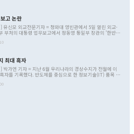
보고 논란
] 유신모 외교전문기자 = 청와대 영빈관에서 5일 열린 외교·
부 부처의 대통령 업무보고에서 정동영 통일부 장관의 '한반도
 구상'과 업무보고 발언이 논란을 빚고 있다. 이날 정 장관의
10
정부 내 조율을 거치지 않은 사안을 정책으로 추진하겠다고 공
는가 하면 사실 관계에 맞지 않은 설명도 있었다. 이재명 대통
로 신중을 기해 달라고 경고했고, 조현 외교부 장관은 '이상
지 최대 흑자
 근거한 비현실적 구상'이라는 비판을 내놨다. 그동안 정 장
책 관련 발언이 물의를 빚은 적은 여러 번 있지만 대통령과 유
] 박가연 기자 = 지난 6월 우리나라의 경상수지가 전월에 이
이 공개적으로 부정적 입장을 표명한 것은 이례적이다. 정 장
 흑자를 기록했다. 반도체를 중심으로 한 정보기술(IT) 품목 수
대북 접근법과 월권을 제어해야 한다는 목소리도 높아지고 있
간 상품수출이 처음으로 1000억달러를 넘어선 영향이다. [자
00
 따르
기자간담회를 하고 있다. [사진=통일부] 2026.07.23 ◆통일
 경상수지는 497억3000만달러 흑자로 집계됐다. 전월(386억
 넘어선 주장 정 장관은 이날 업무보고에서 '한반도 평화공존
)에 이어 두 달 연속 월간 기준 역대 최대 기록을 갈아치웠다.
 설명하면서 이재명 정부 2년차 핵심 과제로 상호 존중·평화
해 상반기 누적 경상수지 흑자는 1910억1000만달러를 기록
·핵 없는 한반도 등 3대 기본 방향을 제시했다. 정 장관은 "대
지 흑자를 견인한 것은 상품수지다. 6월 상품수지는 478억
언어는 멈춰야 한다"면서 주적 용어 대체를 주장했다. 지난 25
 흑자를 기록하며 전월에 이어 역대 최대를 다시 썼다. 국제수
D(완전하고 검증가능하며 되돌릴 수 없는 비핵화) 구도는 이미
수출은 1123억7000만달러로 전년 동월 대비 84.5% 증가하
했다. 또 "현 시점에서 흘러간 선(先)비핵화만 되뇌는 것은
 처음으로 1000억달러를 넘어섰다. 상품수입은 644억8000만
 데 힘이 되지 않는다"고 주장했다. 정 장관은 또 "정전 체제
6% 늘었다. 통관 기준으로는 반도체 수출이 전년 동월 대비