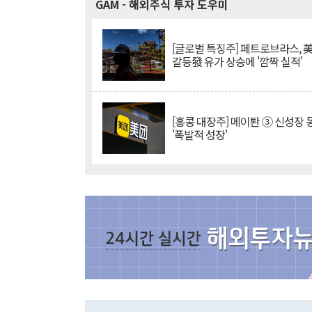
GAM
- 해외주식 투자 도우미
[글로벌 특징주] 페트로브라스, 
갈등發 유가 상승에 '깜짝 실적'
[홍콩 대장주] 메이퇀 ③ 신성장
'폭발적 성장'