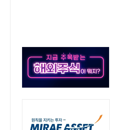
 창작자 지원 규모 2배 확대
...휴대폰 결제 최대 6000원 할인
고 제휴 전자책 요금제 출시
 호출 서비스
..지역축제 '불금전파, 송정'과 상생
비 본격화…'AI 데이터 기반 메디테크 혁신허브' 구상
로 출입 통제
추돌…1명 심정지·5명 부상
..진화헬기 3대 투입
 항소심도 징역 3년