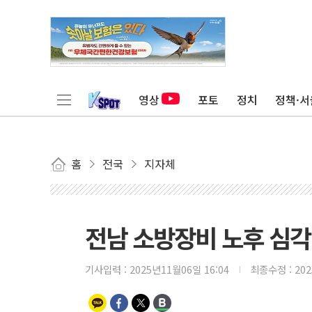
영상
포토
정치
정책·서
홈
전국
지자체
전남 소방장비 노후 심
기사입력 :
2025년11월06일 16:04
최종수정 :
20