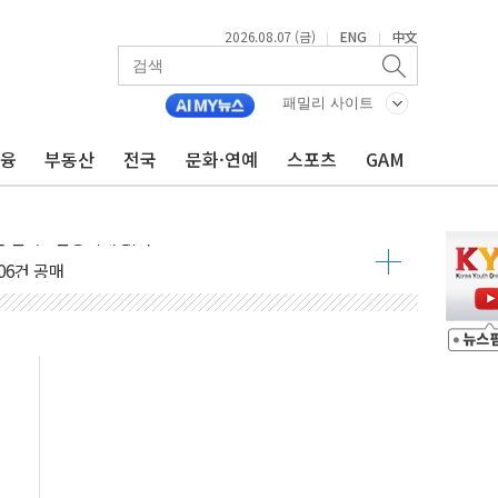
2026.08.07 (금)
ENG
中文
|
|
패밀리 사이트
금융
부동산
전국
문화·연예
스포츠
GAM
불 진화...인명피해 없어
06건 공매
X90…'올 터치'는 호불호
시간36분만에 주불진화....인명피해 없어
…자료는 전·현직 직원으로부터 확보"
가자 3만 명 돌파
선 운항허가 취득...중국 노선 다변화