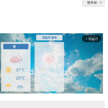
맨위로
더보기
arrow_forward_ios