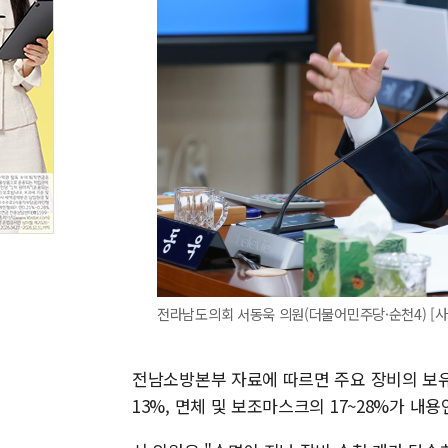
전라남도의회 서동욱 의원(더불어민주당·순천4) [사진=전
전남소방본부 자료에 따르면 주요 장비의 보유율
13%, 면체 및 보조마스크의 17~28%가 내