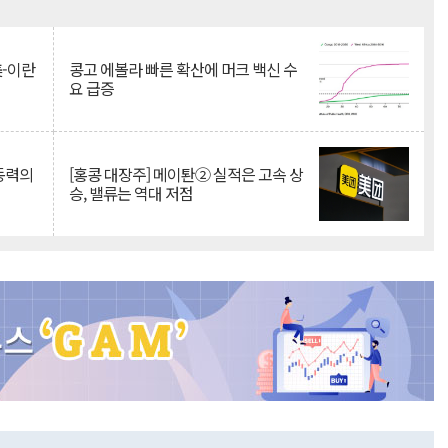
Mute
美-이란
콩고 에볼라 빠른 확산에 머크 백신 수
요 급증
 동력의
[홍콩 대장주] 메이퇀② 실적은 고속 상
승, 밸류는 역대 저점