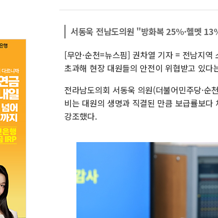
서동욱 전남도의원 "방화복 25%·헬멧 13
[무안·순천=뉴스핌] 권차열 기자 = 전남지
초과해 현장 대원들의 안전이 위협받고 있다는
전라남도의회 서동욱 의원(더불어민주당·순천
비는 대원의 생명과 직결된 만큼 보급률보다 
강조했다.