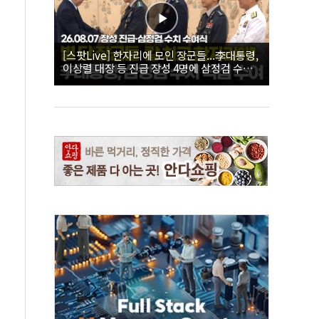
[스팟Live] 한자리에 모인 장군들...李대통령,
이상렬 대장 등 진급 장성 4명에 삼정검 수치
직접 수여｜26.08.07 장성 진급·삼정검 수치
수여식