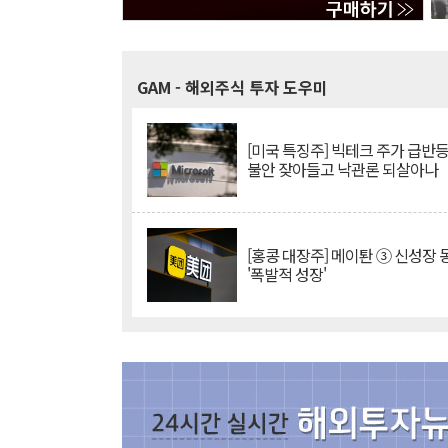
GAM
- 해외주식 투자 도우미
[미국 특징주] 빅테크 주가 급반등..
불안 잦아들고 낙관론 되살아나
[홍콩 대장주] 메이퇀 ③ 신성장
'폭발적 성장'