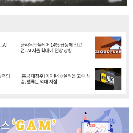
Mute
.AI
클라우드플레어 14% 급등해 신고
점...AI 지출 확대에 전망 상향
 동력의
[홍콩 대장주] 메이퇀② 실적은 고속 상
승, 밸류는 역대 저점