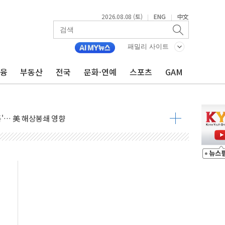
2026.08.08 (토)
ENG
中文
|
|
낮아지며 상승… STOXX 600 지수는 나흘 연속 최고치
세
패밀리 사이트
엘·이란 위협에 맞설 자체 억지력 강화
금융
부동산
전국
문화·연예
스포츠
GAM
동
톱'… 美 해상봉쇄 영향
각
체주 '활짝'
스닥 선물 1%대 상승
상 기대 후퇴
·태양광주↑ VS 트레이드데스크·웬디스↓
 끝까지 찾겠다"