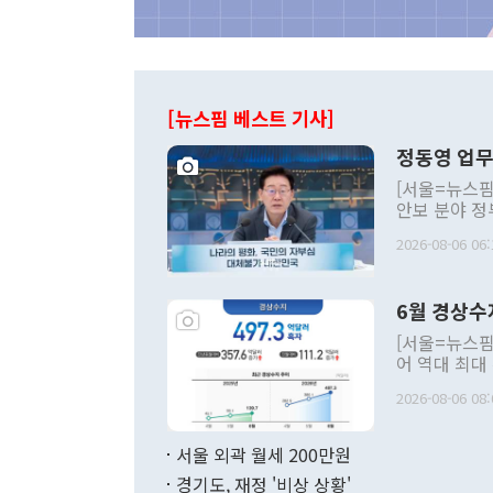
[뉴스핌 베스트 기사]
정동영 업무
[서울=뉴스핌
안보 분야 정
평화공존 발전
2026-08-06 06:
발언 중에는 
언한 것이 있
령은 공개적으
6월 경상수
주의적 희망에
관의 대북 정
[서울=뉴스핌
관 부처 장관
어 역대 최대
관의 무리한 
출 호조로 월
다. [정동영 통일부 장관이 지난달 23일 오후 서울 종로구 정부서울청사에
2026-08-06 08:
료=한국은행] 한국은행이 6일 발표한 '2026년 6월 국제수지(잠정)'에
서 취임 1주년 
면 지난 6월
부 장관 권한
1000만달러
서울 외곽 월세 200만원
발전 구상'을
이에 따라 올
적 갈등 해결
경기도, 재정 '비상 상황'
했다. 경상수