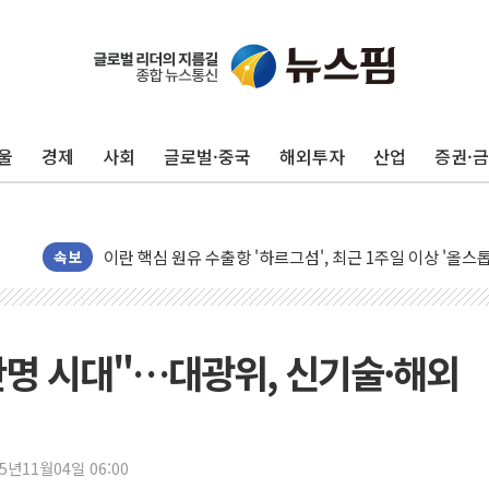
유럽증시, 美 고용 예상 밖 부진에 연준 금리 인상 가능성 
미 연준 매파 기세 꺾이나…고용 감소에 9월 동결 전망 우
[종합] 이슬람 수니파 3국, '공동방위협정' 체결… 이스라
울
경제
사회
글로벌·중국
해외투자
산업
증권·
트럼프, 백신·자폐증 행정명령 검토…"이르면 다음 주"
美 항소법원, 백악관 무도회장 공사 중단 명령…트럼프 제
이란 핵심 원유 수출항 '하르그섬', 최근 1주일 이상 '올스
美 고용 쇼크에 엔화 장중 급등…시장은 "또 개입했나" 촉
속보
[AI MY 뉴스] 뉴욕 반도체주 프리뷰...美 고용 쇼크에 반도
뉴욕증시 프리뷰, 美 고용 쇼크에 금리 인상 우려 후퇴…나
[종합] 美 7월 고용 2만3000명 감소 '쇼크'…9월 금리 인
만명 시대"…대광위, 신기술·해외
[사진] 이슬람 수니파 3개국, 공동방위협정 체결
뉴욕증시 개장 전 특징주...아틀라시안·클라우드플레어
보훈부, 미 DPAA와 MOU… "6·25 미군 실종자 7359명
25년11월04일 06:00
트럼프 "금리 내려야"…파월 때와 달리 워시엔 톤 낮춰