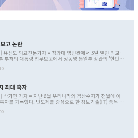
보고 논란
] 유신모 외교전문기자 = 청와대 영빈관에서 5일 열린 외교·
부 부처의 대통령 업무보고에서 정동영 통일부 장관의 '한반도
 구상'과 업무보고 발언이 논란을 빚고 있다. 이날 정 장관의
10
정부 내 조율을 거치지 않은 사안을 정책으로 추진하겠다고 공
는가 하면 사실 관계에 맞지 않은 설명도 있었다. 이재명 대통
로 신중을 기해 달라고 경고했고, 조현 외교부 장관은 '이상
지 최대 흑자
 근거한 비현실적 구상'이라는 비판을 내놨다. 그동안 정 장
책 관련 발언이 물의를 빚은 적은 여러 번 있지만 대통령과 유
] 박가연 기자 = 지난 6월 우리나라의 경상수지가 전월에 이
이 공개적으로 부정적 입장을 표명한 것은 이례적이다. 정 장
 흑자를 기록했다. 반도체를 중심으로 한 정보기술(IT) 품목 수
대북 접근법과 월권을 제어해야 한다는 목소리도 높아지고 있
간 상품수출이 처음으로 1000억달러를 넘어선 영향이다. [자
00
 따르
기자간담회를 하고 있다. [사진=통일부] 2026.07.23 ◆통일
 경상수지는 497억3000만달러 흑자로 집계됐다. 전월(386억
 넘어선 주장 정 장관은 이날 업무보고에서 '한반도 평화공존
)에 이어 두 달 연속 월간 기준 역대 최대 기록을 갈아치웠다.
 설명하면서 이재명 정부 2년차 핵심 과제로 상호 존중·평화
해 상반기 누적 경상수지 흑자는 1910억1000만달러를 기록
·핵 없는 한반도 등 3대 기본 방향을 제시했다. 정 장관은 "대
지 흑자를 견인한 것은 상품수지다. 6월 상품수지는 478억