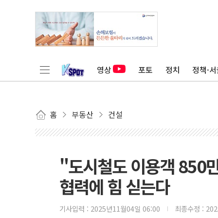
영상
포토
정치
정책·서
홈
부동산
건설
"도시철도 이용객 850
협력에 힘 싣는다
기사입력 :
2025년11월04일 06:00
최종수정 :
20