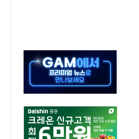
중 완화 전환점"
적 공급 확대·속도전 총력"
 급등
않아"