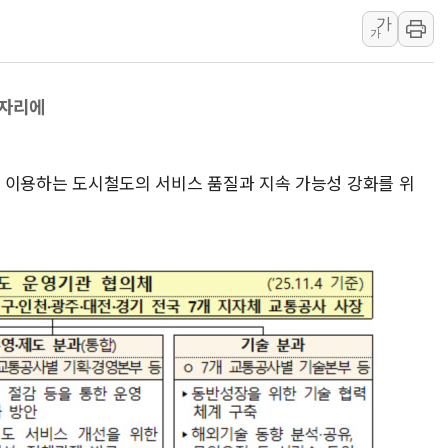
가
특정 정치인 측근 포항시 정책특보 내정설...포항시 '시끌'
가
李 "해남 태양광, 대한민국 다음 100년 밑거름…수도권 집
李 대통령, '6시간 마라톤 부동산 2차 회의' 주재… "전폭
한자리에
트럼프, 中 겨냥 폴리실리콘 관세 15% 부과…美 태양광주
[사진] 빈살만과 에르도안의 만남
이란와이어 "이란 최고지도자 위독…곧 사망해도 놀랍지 
명이 이용하는 도시철도의 서비스 품질과 지속 가능성 강화를 위