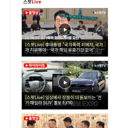
스팟
Live
[스팟Live] 李대통령 "국가폭력 피해자, 국가
가 치유해야…국가 책임 유효기간 없어"｜
26.08.07 국가폭력 피해자 위로 오찬
[스팟Live] 일상에서 장점이 더 돋보이는 '전
기 패밀리 SUV' 볼보 EX90