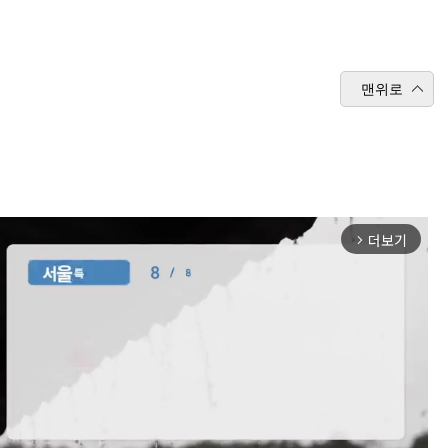
맨위로
더보기
arrow_forward_ios