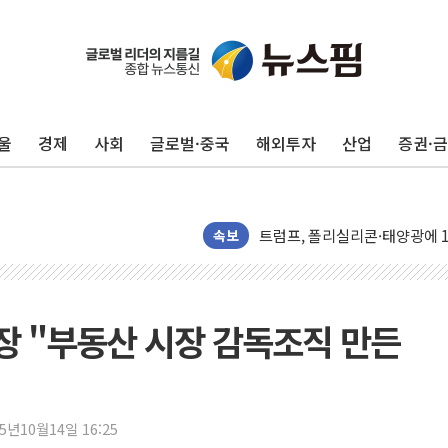
울
경제
사회
글로벌·중국
해외투자
산업
증권·
카드사 고객 유입 창구 된 '트
제나벨, 배우 공승연 브랜드 모
트럼프, 폴리실리콘·태양광에 1
[채권/외환] 국제유가 급등에 
속보
트럼프, '원정출산 시민권 차
트럼프 "이란전 조만간 끝날 것
현대리바트, 원가 개선으로 실적
 "부동산 시장 감독조직 만든
"세금 부담 덜자"…비거주 1주
세금 부담 커진 고가 1주택자
[금/유가] 이란의 호르무즈 해
25년10월14일 16:25
뉴욕증시, 유가·금리 부담에 하