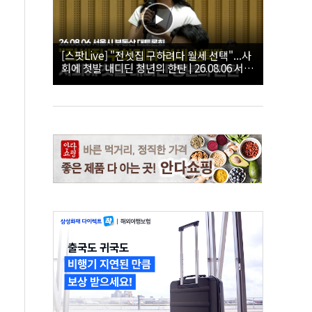
[스팟Live] "전셋집 구하려다 월세 선택"...사
회에 첫발 내디딘 청년의 한탄 | 26.08.06 서울
시 부동산 대토론회