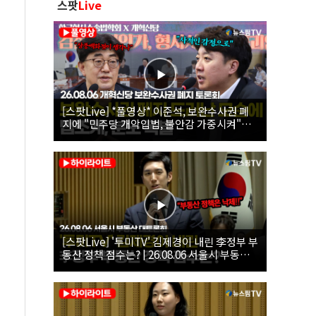
스팟
Live
[스팟Live] *풀영상* 이준석, 보완수사권 폐
지에 "민주당 개악입법, 불안감 가중시켜"｜
26.08.06 개혁신당 보완수사권 폐지 토론회
[스팟Live] '투미TV' 김제경이 내린 李정부 부
동산 정책 점수는? | 26.08.06 서울시 부동산
대토론회