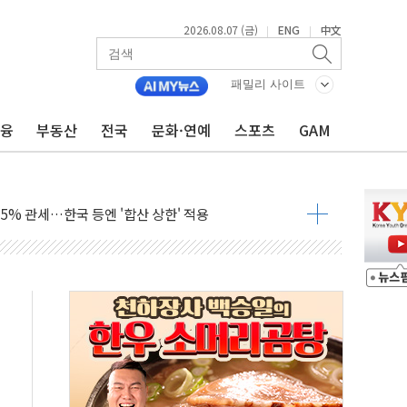
2026.08.07 (금)
ENG
中文
|
|
패밀리 사이트
금융
부동산
전국
문화·연예
스포츠
GAM
래블카드'…휴가철 넘어 장기 고객 묶는다
델 발탁… 부산 광안서 약국 팝업스토어 운영
5% 관세…한국 등엔 '합산 상한' 적용
미 국채금리·달러 동반 상승…시장, 美 고용지표 촉각
단' 행정명령 서명…출생시민권 제한 재시동
"…군수품 부족설 일축 "막대한 무기 보유"
 방어…다음 과제는 '외형 확대'
택자 귀환 조짐에 전월세시장 '긴장'
…맞교환·재매수·다운사이징 '저울질'
협 통항 제한 검토에 유가 3% 급등…금값 보합
락…다우 5거래일 랠리 '마침표'