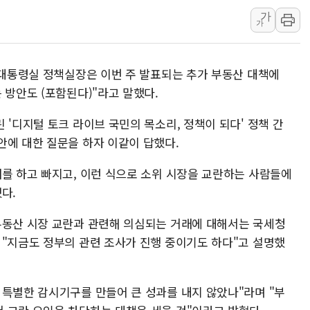
가
이란, 오만과 호르무즈 해협 재
가
[민주 당권주자 일정] 송영길·정
李대통령, 오늘 오후 2시 부동
 대통령실 정책실장은 이번 주 발표되는 추가 부동산 대책에
[오늘의 정치일정] 8월 7일(금)
 방안도 (포함된다)"라고 말했다.
[오늘의 국회일정] 상임위·세미
이란, 美·이스라엘 선박 호르무
 '디지털 토크 라이브 국민의 목소리, 정책이 되다' 정책 간
안에 대한 질문을 하자 이같이 답했다.
유럽증시, 견조한 실적 소화하며
리투아니아 국방 "러, 우크라 
래를 하고 빠지고, 이런 식으로 소위 시장을 교란하는 사람들에
구광모, 내주 실리콘밸리서 젠
다.
부동산 시장 교란과 관련해 의심되는 거래에 대해서는 국세청
 "지금도 정부의 관련 조사가 진행 중이기도 하다"고 설명했
 특별한 감시기구를 만들어 큰 성과를 내지 않았나"라며 "부