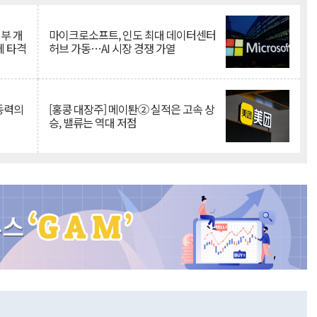
뇌부 개
마이크로소프트, 인도 최대 데이터센터
에 타격
허브 가동…AI 시장 경쟁 가열
 동력의
[홍콩 대장주] 메이퇀② 실적은 고속 상
승, 밸류는 역대 저점