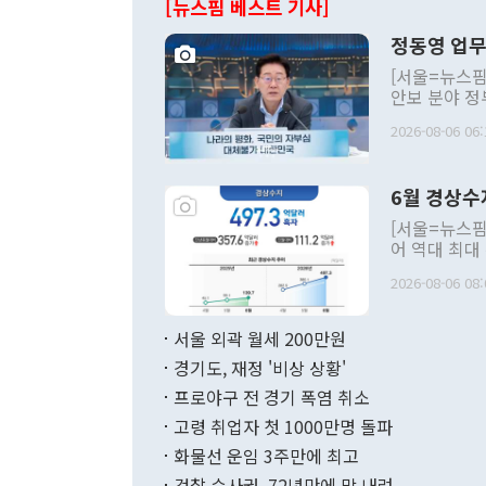
[뉴스핌 베스트 기사]
정동영 업무
[서울=뉴스핌
안보 분야 정
평화공존 발전
2026-08-06 06:
발언 중에는 
언한 것이 있
령은 공개적으
6월 경상수
주의적 희망에
관의 대북 정
[서울=뉴스핌
관 부처 장관
어 역대 최대
관의 무리한 
출 호조로 월
다. [정동영 통일부 장관이 지난달 23일 오후 서울 종로구 정부서울청사에
2026-08-06 08:
료=한국은행] 한국은행이 6일 발표한 '2026년 6월 국제수지(잠정)'에
서 취임 1주년 
면 지난 6월
부 장관 권한
1000만달러
서울 외곽 월세 200만원
발전 구상'을
이에 따라 올
적 갈등 해결
경기도, 재정 '비상 상황'
했다. 경상수
결과 혐오의 
9000만달러
프로야구 전 경기 폭염 취소
년간의 CVI
지 기준 상품
고령 취업자 첫 1000만명 돌파
무너졌다고도 
며 월간 기준
현실을 바꾸는
달러로 38.
화물선 운임 3주만에 최고
를 평화 체제
196.9% 급
검찰 수사권, 72년만에 막 내려