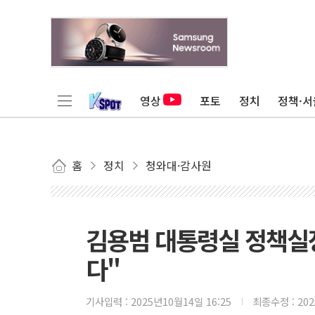
영상
포토
정치
정책·서
홈
정치
청와대·감사원
김용범 대통령실 정책실장
다"
기사입력 :
2025년10월14일 16:25
최종수정 :
20