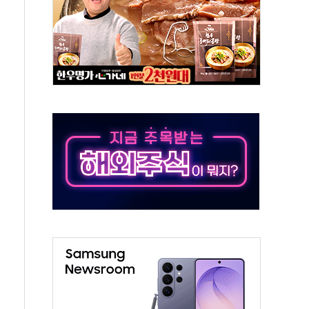
개방 합의 막바지.."美와 직접 협상 없어"
청래·김민석 후보 - 8월 7일
산정책 2차 점검회의…주택 공급 대책 막바지 조율
나·기자회견·주요 정당 - 8월 7일
즈 통항 제한 추진…美 "통행 막을 권한 없어"
 대부분 상승… "2분기 기업 순이익 21% 증가" 전망
드론으로 나토 회원국 공격 검토… 거짓 깃발 작전"
슨 황 재회…로봇·AI 데이터센터·모빌리티 구체화