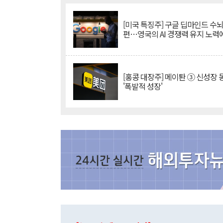
[미국 특징주] 구글 딥마인드 수
편…영국의 AI 경쟁력 유지 노력
[홍콩 대장주] 메이퇀 ③ 신성장
'폭발적 성장'