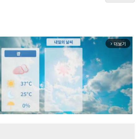
더보기
arrow_forward_ios
Mute