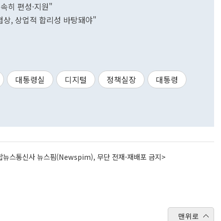
조속히 편성·지원"
협상, 상업적 합리성 바탕돼야"
대통령실
디지털
정책실장
대통령
뉴스통신사 뉴스핌(Newspim), 무단 전재-재배포 금지>
맨위로