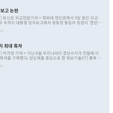
보고 논란
] 유신모 외교전문기자 = 청와대 영빈관에서 5일 열린 외교·
부 부처의 대통령 업무보고에서 정동영 통일부 장관의 '한반도
 구상'과 업무보고 발언이 논란을 빚고 있다. 이날 정 장관의
10
정부 내 조율을 거치지 않은 사안을 정책으로 추진하겠다고 공
는가 하면 사실 관계에 맞지 않은 설명도 있었다. 이재명 대통
로 신중을 기해 달라고 경고했고, 조현 외교부 장관은 '이상
지 최대 흑자
 근거한 비현실적 구상'이라는 비판을 내놨다. 그동안 정 장
책 관련 발언이 물의를 빚은 적은 여러 번 있지만 대통령과 유
] 박가연 기자 = 지난 6월 우리나라의 경상수지가 전월에 이
이 공개적으로 부정적 입장을 표명한 것은 이례적이다. 정 장
 흑자를 기록했다. 반도체를 중심으로 한 정보기술(IT) 품목 수
대북 접근법과 월권을 제어해야 한다는 목소리도 높아지고 있
간 상품수출이 처음으로 1000억달러를 넘어선 영향이다. [자
00
 따르
기자간담회를 하고 있다. [사진=통일부] 2026.07.23 ◆통일
 경상수지는 497억3000만달러 흑자로 집계됐다. 전월(386억
 넘어선 주장 정 장관은 이날 업무보고에서 '한반도 평화공존
)에 이어 두 달 연속 월간 기준 역대 최대 기록을 갈아치웠다.
 설명하면서 이재명 정부 2년차 핵심 과제로 상호 존중·평화
해 상반기 누적 경상수지 흑자는 1910억1000만달러를 기록
·핵 없는 한반도 등 3대 기본 방향을 제시했다. 정 장관은 "대
지 흑자를 견인한 것은 상품수지다. 6월 상품수지는 478억
언어는 멈춰야 한다"면서 주적 용어 대체를 주장했다. 지난 25
 흑자를 기록하며 전월에 이어 역대 최대를 다시 썼다. 국제수
D(완전하고 검증가능하며 되돌릴 수 없는 비핵화) 구도는 이미
수출은 1123억7000만달러로 전년 동월 대비 84.5% 증가하
했다. 또 "현 시점에서 흘러간 선(先)비핵화만 되뇌는 것은
 처음으로 1000억달러를 넘어섰다. 상품수입은 644억8000만
 데 힘이 되지 않는다"고 주장했다. 정 장관은 또 "정전 체제
6% 늘었다. 통관 기준으로는 반도체 수출이 전년 동월 대비
로 바꾸는 논의에 착수하겠다"면서 "북·미 정상회담 견인과
증했고 컴퓨터·주변기기(SSD)는 282.7% 증가했다. IT 품목