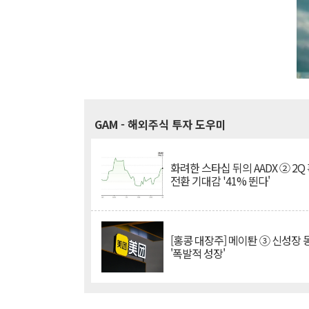
GAM
- 해외주식 투자 도우미
화려한 스타십 뒤의 AADX ② 2Q
전환 기대감 '41% 뛴다'
[홍콩 대장주] 메이퇀 ③ 신성장
'폭발적 성장'