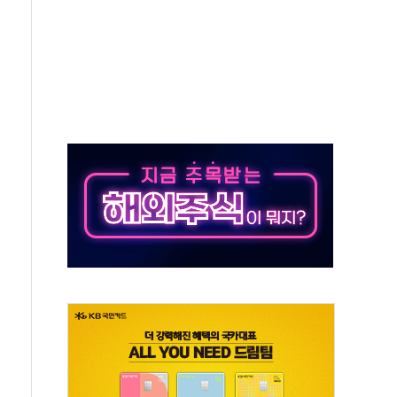
비 본격화…'AI 데이터 기반 메디테크 혁신허브' 구상
로 출입 통제
추돌…1명 심정지·5명 부상
..진화헬기 3대 투입
 항소심도 징역 3년
000억원 돌파
 금융 지원
적금 완판
개...장바구니에 홈플러스 담아달라" 호소
금융지주 포용금융 조직개편 신호탄