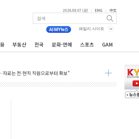
2026.08.07 (금)
ENG
中文
|
|
패밀리 사이트
금융
부동산
전국
문화·연예
스포츠
GAM
X90…'올 터치'는 호불호
시간36분만에 주불진화....인명피해 없어
…자료는 전·현직 직원으로부터 확보"
가자 3만 명 돌파
선 운항허가 취득...중국 노선 다변화
 창작자 지원 규모 2배 확대
...휴대폰 결제 최대 6000원 할인
고 제휴 전자책 요금제 출시
 호출 서비스
..지역축제 '불금전파, 송정'과 상생