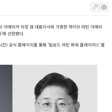
원주시, 첨단의료복합단지 지정 준
가
가
삼척시, 무건리 이끼폭포 생태탐방
전남광주 화정역 인근 도로 4중 
청도 문수리 야산서 산불 진화 중.
이브 아메리카 의장 겸 대표이사와 가종현 하이브 라틴 아메리
5'에 선정됐다.
'해병 순직 책임' 임성근 전 사단장
헥토이노베이션, 상반기 매출 첫 2
시간) 공식 홈페이지를 통해 '빌보드 라틴 파워 플레이어스'를
우리은행, 고창해상풍력에 4000억
NH농협은행, 모두투어 제휴 여행
민병덕 "오늘 67개 점포 영업 재
하나금융이 쏘아 올린 CIFO, 