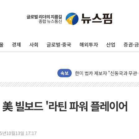
울
경제
사회
글로벌·중국
해외투자
산업
증권·
[시승기] 공간·승차감 잡은 볼보 E
[종합] 청도 흥선리 야산 산불 1
한미 법카 제보자 "신동국과 무관
속보
라인게임즈, '콰이어트' 테스트 참
에어로케이항공, 청주-중국 청두 노
네이버, AI 브리핑 도입 후 블로그
 美 빌보드 '라틴 파워 플레이어
SKT, '8월 월간 럭키 페스타' 실시
LG헬로비전 '헬로모바일', 교보문
KTis, 02-114로 카카오 T 택시
25년10월13일 17:17
해군1함대 '창설 80주년' 기념식.