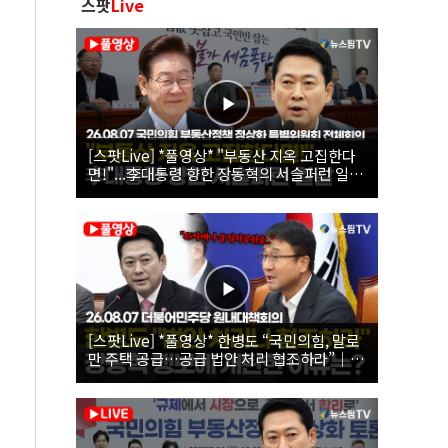
스팟
Live
[스팟Live] *풀영상* "부동산 지옥 고집한다
면!"...李대통령 향한 장동혁의 서슬퍼런 일갈
| 26.08.07 국민의힘 부동산정책 정상화 특별
위원회 전체회의
[스팟Live] *풀영상* 한병도 “국민의힘, 말로
만 주택 공급…공급 법안 처리 협조하라”｜
26.08.07 더불어민주당 원내대책회의