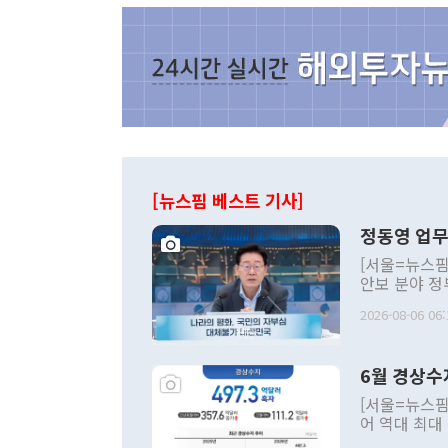
[뉴스핌 베스트 기사]
정동영 업무
[서울=뉴스핌
안보 분야 정
평화공존 발전
2026-08-06 06:
발언 중에는 
언한 것이 있
령은 공개적으
6월 경상수
주의적 희망에
관의 대북 정
[서울=뉴스핌
관 부처 장관
어 역대 최대
관의 무리한 
출 호조로 월