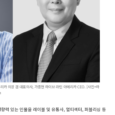
리카 의장 겸 대표의사, 가종현 하이브 라틴 아메리카 CEO. [사진=하
m
영향력 있는 인물을 레이블 및 유통사, 멀티섹터, 퍼블리싱 등