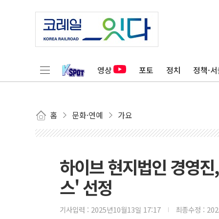
영상
포토
정치
정책·서
홈
문화·연예
가요
하이브 현지법인 경영진,
스' 선정
기사입력 :
2025년10월13일 17:17
최종수정 :
20