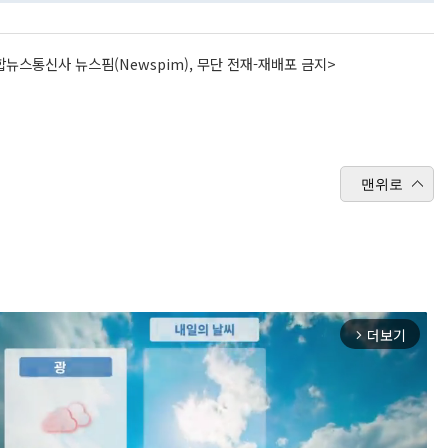
뉴스통신사 뉴스핌(Newspim), 무단 전재-재배포 금지>
맨위로
더보기
arrow_forward_ios