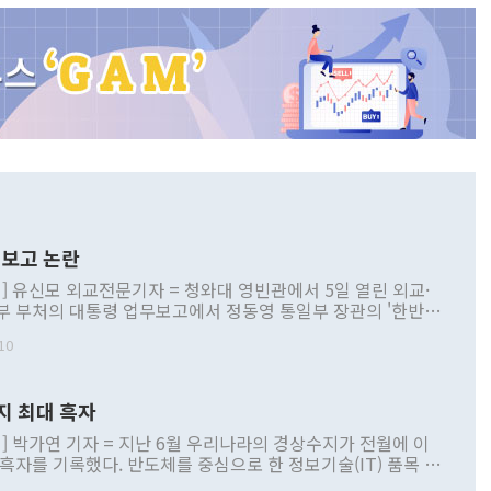
보고 논란
] 유신모 외교전문기자 = 청와대 영빈관에서 5일 열린 외교·
부 부처의 대통령 업무보고에서 정동영 통일부 장관의 '한반도
 구상'과 업무보고 발언이 논란을 빚고 있다. 이날 정 장관의
10
정부 내 조율을 거치지 않은 사안을 정책으로 추진하겠다고 공
는가 하면 사실 관계에 맞지 않은 설명도 있었다. 이재명 대통
로 신중을 기해 달라고 경고했고, 조현 외교부 장관은 '이상
지 최대 흑자
 근거한 비현실적 구상'이라는 비판을 내놨다. 그동안 정 장
책 관련 발언이 물의를 빚은 적은 여러 번 있지만 대통령과 유
] 박가연 기자 = 지난 6월 우리나라의 경상수지가 전월에 이
이 공개적으로 부정적 입장을 표명한 것은 이례적이다. 정 장
 흑자를 기록했다. 반도체를 중심으로 한 정보기술(IT) 품목 수
대북 접근법과 월권을 제어해야 한다는 목소리도 높아지고 있
간 상품수출이 처음으로 1000억달러를 넘어선 영향이다. [자