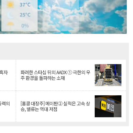
Mute
 흑자
화려한 스타십 뒤의 AADX ① 극한의 우
주 환경을 돌파하는 소재
 동력의
[홍콩 대장주] 메이퇀② 실적은 고속 상
승, 밸류는 역대 저점