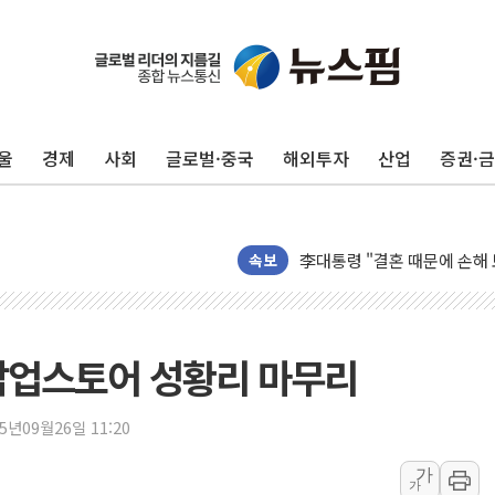
울
경제
사회
글로벌·중국
해외투자
산업
증권·
김민석, 2주차 제주·인천 경선서
속보
[속보] 민주, 제주·인천 경선 결
[속보] 민주, 인천 경선 결과 발
[속보] 민주, 제주 경선 결과 발
팝업스토어 성황리 마무리
이번주 국내 주요 금융일정(8.1
美, 이란전 출구전략 만지작
25년09월26일 11:20
강릉·동해·삼척 시간당 최대 
가
가
폐기물 수거하다 참변…60대