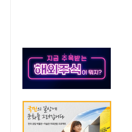
동…60대 남성 2명 숨져
보는 일 없게"…'결혼 페널티' 22개 과제 손본다
터보트 전복…1명 사망·1명 실종
의 날 참석..."국제적 시민 연대로 목소리 내야"
 실종 60대 나흘만에 숨진 채 발견
 살해 10대 아들 체포
' 받아친 정청래…제주 연설서 신경전 고조
지시…與 "적극 환영"·野 "졸속 국정"
10일까지 최대 3.5m 높은 물결
23명…정부, 비상대응기구 가동
 베이징도 부동산 규제 철폐
승으로 피서객 7명 고립…전원 구조