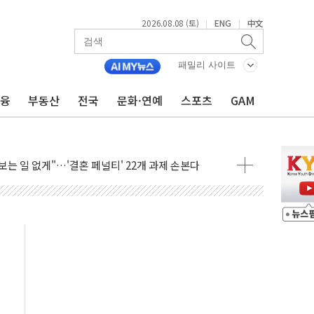
2026.08.08 (토)
ENG
中文
|
|
패밀리 사이트
금융
부동산
전국
문화·연예
스포츠
GAM
 정청래에 승리...47.75% vs 42.08%
과 발표...김민석 47.75% 정청래 42.08%
표...김민석 45.09% 정청래 43.27% 송영길 11.63%
표...김민석 52.64% 정청래 39.89% 송영길 7.47%
0~8.14)
…공습 한계·탄약 부족 현실화
50㎜ 폭우…강원 동해안 강한 비 이어져
 환경미화원 수거차에 치여 사망