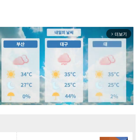
더보기
arrow_forward_ios
Mute