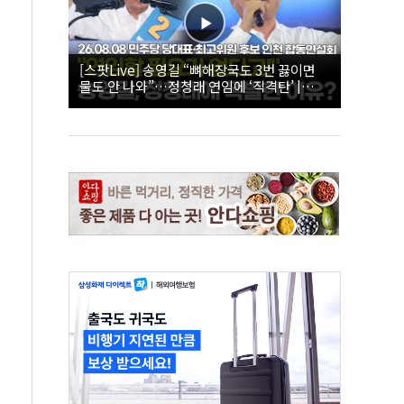
[스팟Live] 송영길 “뼈해장국도 3번 끓이면
물도 안 나와”…정청래 연임에 ‘직격탄’ |
26.08.08 더불어민주당 당대표·최고위원 후
보 인천 합동연설회