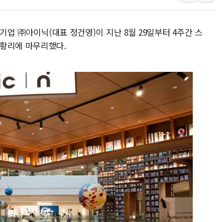
서울 중랑구 주택가서 흉기 난
李대통령 "결혼 때문에 손해 
 기업 ㈜아이닉(대표 정건영)이 지난 8월 29일부터 4주간 스
여수 오동도 인근 해상서 모
성황리에 마무리했다.
추미애, '위안부' 피해자 기림
인천 선재도 갯벌서 해루질 중
인천서 말다툼 중 어머니 흉기
'화합' 꺼낸 김민석에 '뻔뻔
李대통령, ISA 개편 재검토 
동해중부 전 해상 풍랑주의보…
연일 폭염에 온열질환 사망 
中 전방위 아파트 부양, 수도
인제 용대리 계곡서 수위 상