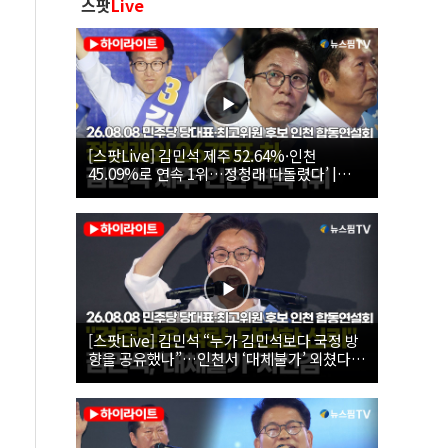
스팟
Live
[스팟Live] 김민석 제주 52.64%·인천
45.09%로 연속 1위…정청래 따돌렸다’ |
26.08.08 더불어민주당 당대표·최고위원 후
보 인천 합동연설회
[스팟Live] 김민석 “누가 김민석보다 국정 방
향을 공유했나”…인천서 ‘대체불가’ 외쳤다 |
26.08.08 더불어민주당 당대표·최고위원 후
보 인천 합동연설회