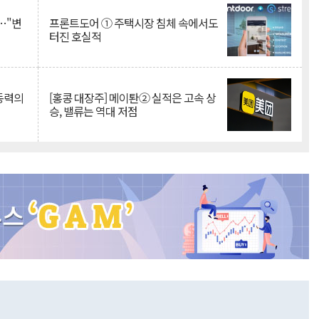
…"변
프론트도어 ① 주택시장 침체 속에서도
터진 호실적
 동력의
[홍콩 대장주] 메이퇀② 실적은 고속 상
승, 밸류는 역대 저점