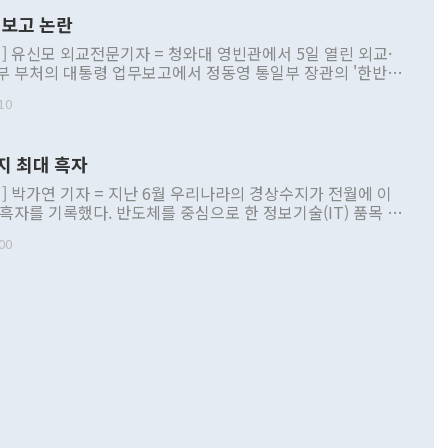
보고 논란
] 유신모 외교전문기자 = 청와대 영빈관에서 5일 열린 외교·
부 부처의 대통령 업무보고에서 정동영 통일부 장관의 '한반도
 구상'과 업무보고 발언이 논란을 빚고 있다. 이날 정 장관의
10
정부 내 조율을 거치지 않은 사안을 정책으로 추진하겠다고 공
는가 하면 사실 관계에 맞지 않은 설명도 있었다. 이재명 대통
로 신중을 기해 달라고 경고했고, 조현 외교부 장관은 '이상
지 최대 흑자
 근거한 비현실적 구상'이라는 비판을 내놨다. 그동안 정 장
책 관련 발언이 물의를 빚은 적은 여러 번 있지만 대통령과 유
] 박가연 기자 = 지난 6월 우리나라의 경상수지가 전월에 이
이 공개적으로 부정적 입장을 표명한 것은 이례적이다. 정 장
 흑자를 기록했다. 반도체를 중심으로 한 정보기술(IT) 품목 수
대북 접근법과 월권을 제어해야 한다는 목소리도 높아지고 있
간 상품수출이 처음으로 1000억달러를 넘어선 영향이다. [자
00
 따르
기자간담회를 하고 있다. [사진=통일부] 2026.07.23 ◆통일
 경상수지는 497억3000만달러 흑자로 집계됐다. 전월(386억
 넘어선 주장 정 장관은 이날 업무보고에서 '한반도 평화공존
)에 이어 두 달 연속 월간 기준 역대 최대 기록을 갈아치웠다.
 설명하면서 이재명 정부 2년차 핵심 과제로 상호 존중·평화
해 상반기 누적 경상수지 흑자는 1910억1000만달러를 기록
·핵 없는 한반도 등 3대 기본 방향을 제시했다. 정 장관은 "대
지 흑자를 견인한 것은 상품수지다. 6월 상품수지는 478억
언어는 멈춰야 한다"면서 주적 용어 대체를 주장했다. 지난 25
 흑자를 기록하며 전월에 이어 역대 최대를 다시 썼다. 국제수
D(완전하고 검증가능하며 되돌릴 수 없는 비핵화) 구도는 이미
수출은 1123억7000만달러로 전년 동월 대비 84.5% 증가하
했다. 또 "현 시점에서 흘러간 선(先)비핵화만 되뇌는 것은
 처음으로 1000억달러를 넘어섰다. 상품수입은 644억8000만
 데 힘이 되지 않는다"고 주장했다. 정 장관은 또 "정전 체제
6% 늘었다. 통관 기준으로는 반도체 수출이 전년 동월 대비
로 바꾸는 논의에 착수하겠다"면서 "북·미 정상회담 견인과
증했고 컴퓨터·주변기기(SSD)는 282.7% 증가했다. IT 품목
화의 동력을 확보하기 위해 최선을 다할 것"이라고 말했다. 하
.4% 늘었으며 비IT 품목도 ▲석유제품(47.5%) ▲화공품