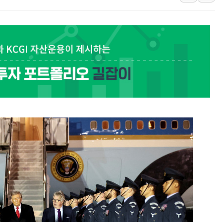
워트, 상반기 영업이익 30
프롬바이오, 10일 거래 재
NH농협생명, 농작업 중 온
아바코, 2분기 매출 120억원
랩지노믹스 "디엑솜과 美 암
보로노이, 폐암 치료제 'VRN
푸본현대생명, 육군 3군단과
교보생명, '교보K-맞춤건강
벼랑 끝 선 '동전주' 무더기