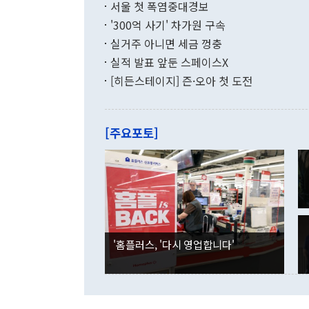
지만 이 대통
서울 첫 폭염중대경보
(18.6%) 
화공존 정책이
했다. 통관 기
'300억 사기' 차가원 구속
다"고 지적했
(16.4%)
투리가 잡혀 
실거주 아니면 세금 껑충
월(-10억9
쁜 상황이 초
증가와 유류할
실적 발표 앞둔 스페이스X
9·19 군사
기록했지만 
[히든스테이지] 즌·오아 첫 도전
"우리의 선의
로 전환됐다.
으로 약간의 의문
를 기록해 전
관은 업무보고
는 배당수입
주의에 근거한
줄면서 25억
[주요포토]
라며 "여러분
억1000만달
이 9월 러시
였던 올해 3
며 "정부 차
인의 해외투자
은 "그것은 
각각 증가했다
잘랐다. 정 
국인의 국내 
않았다는 점에
감소하며 전월
사합의 복원,
경신했다. 외
권이라는 지적
분기 말 만기
뒤 "여기 업
다. 내국인의
'홈플러스, '다시 영업합니다'
부의 한 소식
다. eoyn2@
를 거쳐 결정
련 부처 장관
하고 대통령의
한 문제"라고 지적했다. 이재명 대통령이