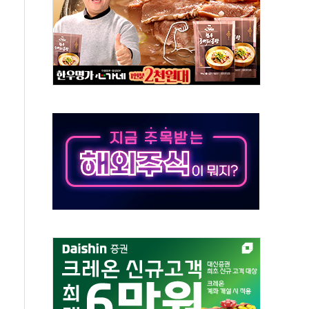
억원
개…"재무구조 개편"
열질환 보장…폭염기 신속 보상 강화
 진단 분야 독점 라이선스 계약"
11' 캐나다 IND 신청
 군 장병 금융교육·전역 지원 협약
보험' 6개월 배타적사용권 획득
 상폐 위기…관리종목 우려 지정예고 총 63개