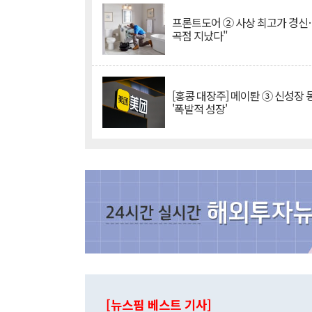
프론트도어 ② 사상 최고가 경신
곡점 지났다"
[홍콩 대장주] 메이퇀 ③ 신성장
'폭발적 성장'
[뉴스핌 베스트 기사]