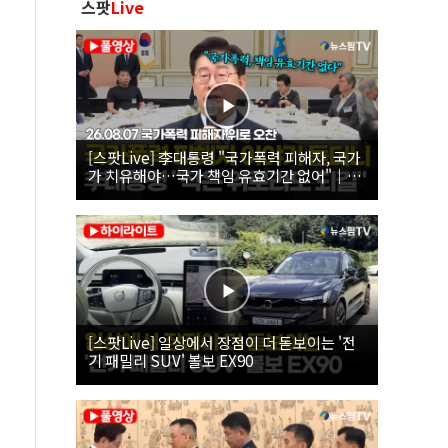
스팟
Live
[스팟Live] 李대통령 "국가폭력 피해자, 국가
가 치유해야…국가 책임 유효기간 없어"｜
26.08.07 국가폭력 피해자 위로 오찬
[스팟Live] 일상에서 장점이 더 돋보이는 '전
기 패밀리 SUV' 볼보 EX90