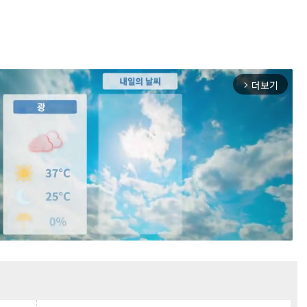
더보기
arrow_forward_ios
Mute