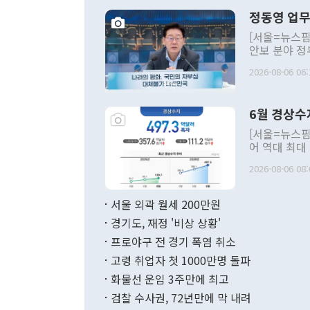
정동영 업무
[서울=뉴스핌
안보 분야 정
평화공존 발전
2026-08-06 06:
발언 중에는 
언한 것이 있
령은 공개적으
6월 경상수
주의적 희망에
관의 대북 정
[서울=뉴스핌
관 부처 장관
어 역대 최대
관의 무리한 
출 호조로 월
다. [정동영 통일부 장관이 지난달 23일 오후 서울 종로구 정부서울청사에
2026-08-06 08:
료=한국은행] 한국은행이 6일 발표한 '2026년 6월 국제수지(잠정)'에
서 취임 1주년 
면 지난 6월
부 장관 권한
1000만달러
서울 외곽 월세 200만원
발전 구상'을
이에 따라 올
적 갈등 해결
경기도, 재정 '비상 상황'
했다. 경상수
결과 혐오의 
9000만달러
프로야구 전 경기 폭염 취소
년간의 CVI
지 기준 상품
고령 취업자 첫 1000만명 돌파
무너졌다고도 
며 월간 기준
현실을 바꾸는
달러로 38.
화물선 운임 3주만에 최고
를 평화 체제
196.9% 급
검찰 수사권, 72년만에 막 내려
함께 4자 대
수출은 160