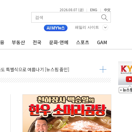
2026.08.07 (금)
ENG
中文
|
|
패밀리 사이트
금융
부동산
전국
문화·연예
스포츠
GAM
최고치 경신…한낮 총수요 104.3GW 기록
사우디 동시 공격… 위기 고조되는 또 다른 중동 화약고
들도 특별식으로 여름나기 [뉴스핌 줌인]
 못 맡는다…상피제 실시
X 지분 일부 매각
...최소 7명 사망
중대경보 해제…누적 온열질환자 2872명
.李 부동산 세제안에 與 내부서 '총선·대선 직격탄' 우려
아울렛' 건립 '본궤도'
안동·의성 특별재난지역 선포
 휘두른 30대 세입자…경찰, 현행범 체포