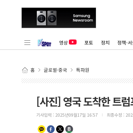
영상
포토
정치
정책·서
홈
글로벌·중국
특파원
[사진] 영국 도착한 트럼
기사입력 :
2025년09월17일 16:57
최종수정 :
20