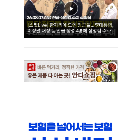
[스팟Live] 한자리에 모인 장군들...李대통령,
이상렬 대장 등 진급 장성 4명에 삼정검 수치
직접 수여｜26.08.07 장성 진급·삼정검 수치
수여식