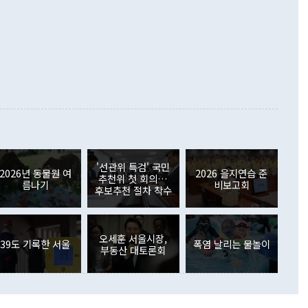
령은 정 장관의 구상에 대부분 제동을 걸었다. 이 대통령은 "평
▲철강제품(17.9%) ▲승용차(6.1%) 등을 중심으로 18.6% 증가
 정치적으로 악용되는 측면이 있다"며 "많이 조심하셔야 한
준 수입은 ▲원자재(30.5%) ▲자본재(35.3%) ▲소비재
다. 북한을 다른 이름으로 불러야 한다는 주장에는 "표현에 꼬
가 모두 늘었다. 서비스수지는 12억9000만달러 적자를 기록해 전
정쟁으로 휘몰아 들어가면 원래 하고자 했던 데에서 오히려 나
000만달러)보다 적자 폭이 확대됐다. 여행수지는 외국인 입국자
래될 수 있다"고 경고했다. 이 대통령은 남북 신뢰 구축을 위해
증료 인상 등에 따른 출국자 감소로 4억4000만달러 흑자를
합의를 선제적으로 복원해야 한다는 정 장관의 주장에 대해서도
지식재산권사용료수지는 전월 흑자에서 4억4000만달러 적자
대로 하는 게 과연 한반도의 평화와 안정에 플러스냐, 결론적
 본원소득수지는 배당소득을 중심으로 32억7000만달러 흑자
이 들 때도 있다"며 부정적으로 반응했다. 조현 외교부 장
월(21억7000만달러)보다 흑자 폭이 확대됐다. 배당소득수지
 사후 브리핑에서 정 장관이 언급한 '4자 회담'에 대해 "이상
이 늘어난 데다 전월 분기배당에 따른 기저효과로 배당지급이
 어떤 희망이라 하더라도 그건 아직 조율되지 않은 방법"이
6000만달러 흑자를 나타냈다. 금융계정 순자산은 6월 중 467
들께서 디스카운트해 주시면 좋겠다"고 선을 그었다. 정 장관
러 증가해 월간 기준 역대 최대 증가 폭을 기록했다. 종전 최대
아 블라디보스토크에서 열리는 '동방경제포럼(EEF)'을 언급하
월(369억9000만달러)을 넘어선 것이다. 직접투자에서는 내국
원에서 (참석을) 검토하고 있다"고 발언한 데 대해서도 조 장관
가 80억1000만달러, 외국인의 국내투자가 46억3000만달러
'선관위 특검' 국민
외교부의 몫"이라며 "아직 거기까지 진도가 나가지 않았다"고
2026년 동물원 여
2026 을지연습 준
. 증권투자에서는 외국인의 국내 주식 매도세가 이어졌다. 외
추천위 첫 회의…
름나기
비보고회
장관이 이날 소개한 대북 구상과 설명은 정부 내 조율을 거치지
주식 투자는 차익실현 매도 등의 영향으로 316억1000만달러
후보추천 절차 착수
서 문제가 있다. 특히 주적 표현 대체와 국호 사용, 9·19 군
(-310억5000만달러)에 이어 역대 최대 순매도 기록을 다시
 4자회담 추진 등은 통일부 장관이 결정할 사안이 아니어서 월
국인의 국내 채권투자는 세계국채지수(WGBI) 자금 유입에도
이 나오고 있다. 이 대통령은 정 장관의 업무보고를 듣고 난
도래 영향으로 증가 폭이 줄어든 52억9000만달러를 기록했
무보고에 발표했다고 승인난 건 아니다"라고 재차 확인했다. 정
오세훈 서울시장,
 해외 증권투자는 주식을 중심으로 35억6000만달러 증가했
39도 기록한 서울
폭염 날리는 물놀이
부동산 대토론회
통은 "정 장관의 발언 내용은 대부분 국가안전보장회의(NSC)
newspim.com
된 사안이 아닌 정 장관의 개인적 생각에 가깝다"며 "안보 관
이 정부의 공식 정책이 아닌 사안을 추진하겠다고 업무보고를
 면전에서 '국군통수권자가 나서야 한다'고 주장한 것은 심각
 5일 청와대 영빈관에서 열린 통일