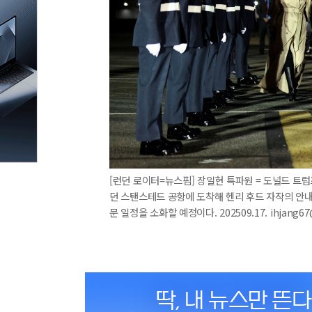
[런던 로이터=뉴스핌] 장일현 특파원 = 도널드 트럼
던 스탠스테드 공항에 도착해 헨리 후드 자작의 안내
문 일정을 소화할 예정이다. 202509.17. ihjang6