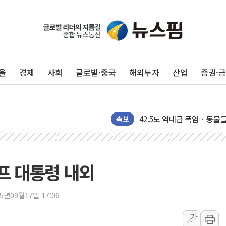
울
경제
사회
글로벌·중국
해외투자
산업
증권·
'찜통더위'에 전력수요 역대 
후티 반군, 예멘 정부군과 
42.5도 역대급 폭염…동물
경찰, 9월부터 '가족 사건'
속보
포스코홀딩스, 포스코인터·D
태국 학교서 중학생 총기 난사
40.2도 찍은 서울 등 폭염
프 대통령 내외
"文정부 악몽 재현 안돼"..
신세계사이먼 '대구 프리미엄 
25년09월17일 17:06
李대통령, 호우 피해 경북 
가
가
'변기 수리' 집주인에게 흉기