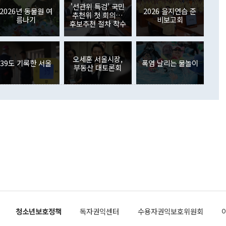
원에서 (참석을) 검토하고 있다"고 발언한 데 대해서도 조 장관
가 80억1000만달러, 외국인의 국내투자가 46억3000만달러
'선관위 특검' 국민
외교부의 몫"이라며 "아직 거기까지 진도가 나가지 않았다"고
2026년 동물원 여
2026 을지연습 준
. 증권투자에서는 외국인의 국내 주식 매도세가 이어졌다. 외
추천위 첫 회의…
름나기
비보고회
장관이 이날 소개한 대북 구상과 설명은 정부 내 조율을 거치지
주식 투자는 차익실현 매도 등의 영향으로 316억1000만달러
후보추천 절차 착수
서 문제가 있다. 특히 주적 표현 대체와 국호 사용, 9·19 군
(-310억5000만달러)에 이어 역대 최대 순매도 기록을 다시
 4자회담 추진 등은 통일부 장관이 결정할 사안이 아니어서 월
국인의 국내 채권투자는 세계국채지수(WGBI) 자금 유입에도
이 나오고 있다. 이 대통령은 정 장관의 업무보고를 듣고 난
도래 영향으로 증가 폭이 줄어든 52억9000만달러를 기록했
무보고에 발표했다고 승인난 건 아니다"라고 재차 확인했다. 정
오세훈 서울시장,
 해외 증권투자는 주식을 중심으로 35억6000만달러 증가했
39도 기록한 서울
폭염 날리는 물놀이
부동산 대토론회
통은 "정 장관의 발언 내용은 대부분 국가안전보장회의(NSC)
newspim.com
된 사안이 아닌 정 장관의 개인적 생각에 가깝다"며 "안보 관
이 정부의 공식 정책이 아닌 사안을 추진하겠다고 업무보고를
 면전에서 '국군통수권자가 나서야 한다'고 주장한 것은 심각
 5일 청와대 영빈관에서 열린 통일
 외교 안보 부처 업무보고에서 발언하고 있다. [사진=청와대]
장이 현 시점에서 이미 참고가 될 수 없는 과거의 경험 또는 사
식에 기반하고 있다는 것이다. 정 장관이 주장하는 구상은 급
 있는 북한의 전략과 한반도 및 국제 정세를 전혀 반영하지
 비판이 제기되고 있다. 정 장관이 "흘러간 선(先)비핵화만
현실을 바꾸지 못한다"고 언급한 것은 지금까지의 대북 접근
 있다. 북핵 위기 발발 이후 지금까지 모든 핵 협상에서 한국
북한에 선비핵화를 공식적으로 요구한 적이 없기 때문이다. 지
 협상은 북한의 비핵화 조치에 한·미가 상응하는 대가를 제
로 이뤄졌다. 1994년 북·미 제네바 기본합의는 핵시설 동결
청소년보호정책
독자권익센터
수용자권익보호위원회
의 교환이었다. 2005년 9.19 공동성명도 북한의 비핵화 조치