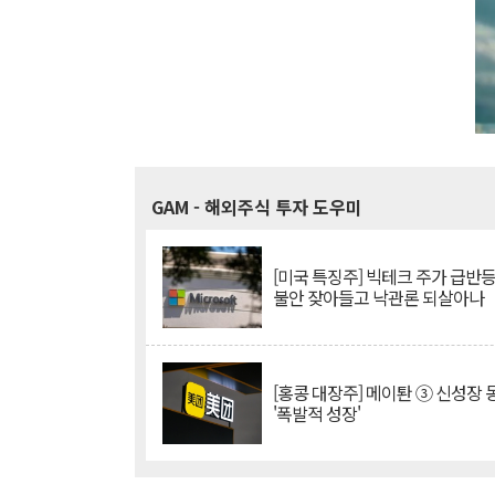
GAM
- 해외주식 투자 도우미
[미국 특징주] 빅테크 주가 급반등..
불안 잦아들고 낙관론 되살아나
[홍콩 대장주] 메이퇀 ③ 신성장
'폭발적 성장'