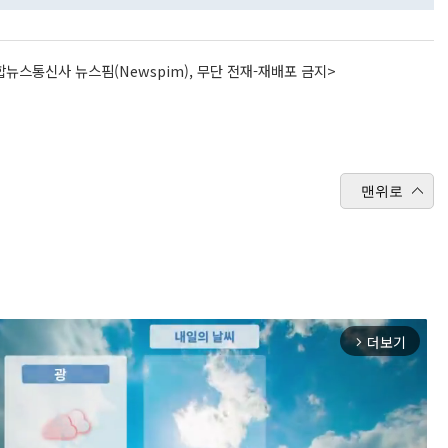
뉴스통신사 뉴스핌(Newspim), 무단 전재-재배포 금지>
맨위로
더보기
arrow_forward_ios