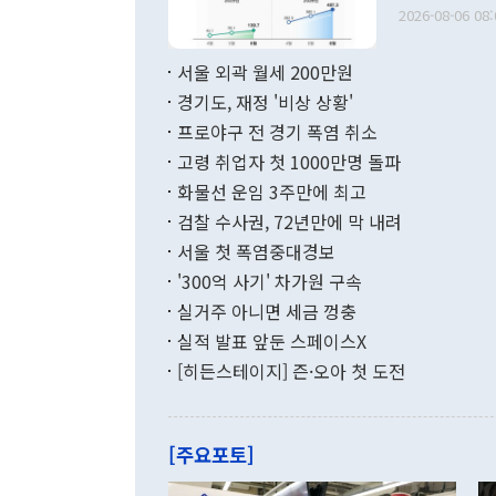
출 호조로 월
다. [정동영 통일부 장관이 지난달 23일 오후 서울 종로구 정부서울청사에
2026-08-06 08:
료=한국은행] 한국은행이 6일 발표한 '2026년 6월 국제수지(잠정)'에
서 취임 1주년 
면 지난 6월
부 장관 권한
1000만달러
서울 외곽 월세 200만원
발전 구상'을
이에 따라 올
적 갈등 해결
경기도, 재정 '비상 상황'
했다. 경상수
결과 혐오의 
9000만달러
프로야구 전 경기 폭염 취소
년간의 CVI
지 기준 상품
고령 취업자 첫 1000만명 돌파
무너졌다고도 
며 월간 기준
현실을 바꾸는
달러로 38.
화물선 운임 3주만에 최고
를 평화 체제
196.9% 급
검찰 수사권, 72년만에 막 내려
함께 4자 대
수출은 160
지만 이 대통
서울 첫 폭염중대경보
(18.6%) 
화공존 정책이
했다. 통관 기
'300억 사기' 차가원 구속
다"고 지적했
(16.4%)
투리가 잡혀 
실거주 아니면 세금 껑충
월(-10억9
쁜 상황이 초
증가와 유류할
실적 발표 앞둔 스페이스X
9·19 군사
기록했지만 
[히든스테이지] 즌·오아 첫 도전
"우리의 선의
로 전환됐다.
으로 약간의 의문
를 기록해 전
관은 업무보고
는 배당수입
주의에 근거한
줄면서 25억
[주요포토]
라며 "여러분
억1000만달
이 9월 러시
였던 올해 3