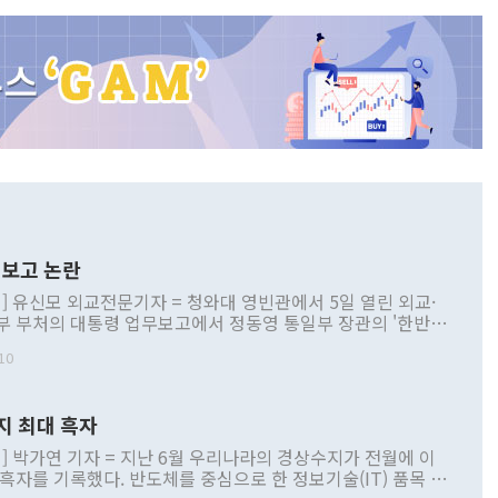
보고 논란
] 유신모 외교전문기자 = 청와대 영빈관에서 5일 열린 외교·
부 부처의 대통령 업무보고에서 정동영 통일부 장관의 '한반도
 구상'과 업무보고 발언이 논란을 빚고 있다. 이날 정 장관의
10
정부 내 조율을 거치지 않은 사안을 정책으로 추진하겠다고 공
는가 하면 사실 관계에 맞지 않은 설명도 있었다. 이재명 대통
로 신중을 기해 달라고 경고했고, 조현 외교부 장관은 '이상
지 최대 흑자
 근거한 비현실적 구상'이라는 비판을 내놨다. 그동안 정 장
책 관련 발언이 물의를 빚은 적은 여러 번 있지만 대통령과 유
] 박가연 기자 = 지난 6월 우리나라의 경상수지가 전월에 이
이 공개적으로 부정적 입장을 표명한 것은 이례적이다. 정 장
 흑자를 기록했다. 반도체를 중심으로 한 정보기술(IT) 품목 수
대북 접근법과 월권을 제어해야 한다는 목소리도 높아지고 있