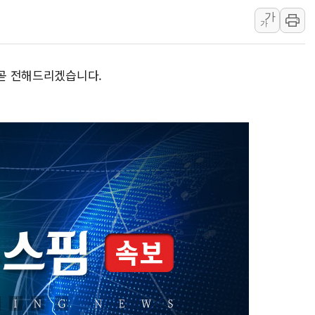
가
인천 선재도 갯벌서 해루질 중
가
인천서 말다툼 중 어머니 흉기
'화합' 꺼낸 김민석에 '뻔뻔
 곧 전해드리겠습니다.
李대통령, ISA 개편 재검토 
동해중부 전 해상 풍랑주의보…
연일 폭염에 온열질환 사망 
中 전방위 아파트 부양, 수도
인제 용대리 계곡서 수위 상
동해시, 11~14일 '별똥별