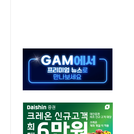
 실종 60대 나흘만에 숨진 채 발견
 살해 10대 아들 체포
' 받아친 정청래…제주 연설서 신경전 고조
지시…與 "적극 환영"·野 "졸속 국정"
10일까지 최대 3.5m 높은 물결
23명…정부, 비상대응기구 가동
 베이징도 부동산 규제 철폐
승으로 피서객 7명 고립…전원 구조
 멍' 운영…페르세우스 유성우 관측