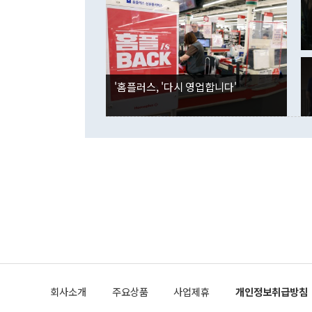
며 "정부 차
인의 해외투자
은 "그것은 
각각 증가했다
잘랐다. 정 
국인의 국내 
않았다는 점에
감소하며 전월
사합의 복원,
경신했다. 외
권이라는 지적
분기 말 만기
뒤 "여기 업
다. 내국인의
'홈플러스, '다시 영업합니다'
부의 한 소식
다. eoyn2@
를 거쳐 결정
련 부처 장관
하고 대통령의
한 문제"라고 지적했다. 이재명 대통령이
외교 국방 등
2026.08.05 ◆시대착오적 접근, 대북 인식 오류 더욱 문제인 것은 정 장관
의 이같은 주
실과 다른 인
격히 변화하고
못하고 있다는
되뇌는 것은 
법을 호도하고
이나 미국은 
금까지의 북핵
회사소개
주요상품
사업제휴
개인정보취급방침
공하는 방식으
과 중유 제공