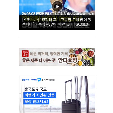
[스팟Live] “정청래 후보 그동안 고생 많이 했
습니다”…송영길, 연임에 선 긋기 | 26.08.08
더불어민주당 당대표·최고위원 후보 제주 합
동연설회