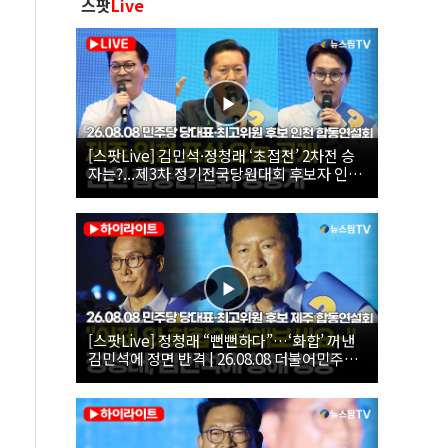
스팟
Live
[스팟Live] 김민석·정청래 ‘초접전’ 2차전 승
자는?...제3차 정기전국당원대회 후보자 인천
합동연설회 생중계 | 26.08.08
[스팟Live] 정청래 “뻔뻔하다”…‘화합’ 꺼낸
김민석에 정면 반격 | 26.08.08 더불어민주당
당대표·최고위원 후보 제주 합동연설회