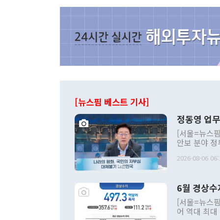
[뉴스핌 베스트 기사]
정동영 업무
[서울=뉴스핌
안보 분야 정
평화공존 발전
2026-08-06 06:
발언 중에는 
언한 것이 있
령은 공개적으
6월 경상수
주의적 희망에
관의 대북 정
[서울=뉴스핌
관 부처 장관
어 역대 최대
관의 무리한 