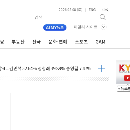
2026.08.08 (토)
ENG
中文
|
|
패밀리 사이트
금융
부동산
전국
문화·연예
스포츠
GAM
과 발표...김민석 47.75% 정청래 42.08%
표...김민석 45.09% 정청래 43.27% 송영길 11.63%
표...김민석 52.64% 정청래 39.89% 송영길 7.47%
0~8.14)
…공습 한계·탄약 부족 현실화
50㎜ 폭우…강원 동해안 강한 비 이어져
 환경미화원 수거차에 치여 사망
동…60대 남성 2명 숨져
보는 일 없게"…'결혼 페널티' 22개 과제 손본다
터보트 전복…1명 사망·1명 실종
의 날 참석..."국제적 시민 연대로 목소리 내야"