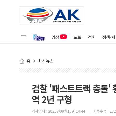
영상
포토
정치
정책·서
홈
최신뉴스
검찰 '패스트트랙 충돌' 
역 2년 구형
기사입력 :
2025년09월15일 14:44
최종수정 :
20