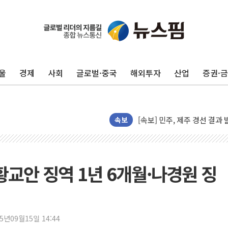
울
경제
사회
글로벌·중국
해외투자
산업
증권·
[속보] 민주, 제주·인천 경선 결
[속보] 민주, 인천 경선 결과 발
[속보] 민주, 제주 경선 결과 발
이번주 국내 주요 금융일정(8.1
속보
美, 이란전 출구전략 만지작
강릉·동해·삼척 시간당 최대 
폐기물 수거하다 참변…60대
황교안 징역 1년 6개월·나경원 징
서울 중랑구 주택가서 흉기 난
李대통령 "결혼 때문에 손해 
여수 오동도 인근 해상서 모
25년09월15일 14:44
추미애, '위안부' 피해자 기림