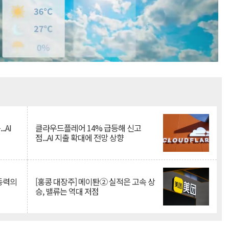
Mute
.AI
클라우드플레어 14% 급등해 신고
점...AI 지출 확대에 전망 상향
 동력의
[홍콩 대장주] 메이퇀② 실적은 고속 상
승, 밸류는 역대 저점