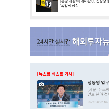
[홍콩 대장주] 메이퇀 ③ 신성장
'폭발적 성장'
[뉴스핌 베스트 기사]
정동영 업무
[서울=뉴스핌
안보 분야 정
평화공존 발전
2026-08-06 06:
발언 중에는 
언한 것이 있