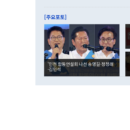
으로 약간의 의문
를 기록해 전
관은 업무보고
는 배당수입
주의에 근거한
줄면서 25억
[주요포토]
라며 "여러분
억1000만달
이 9월 러시
였던 올해 3
며 "정부 차
인의 해외투자
은 "그것은 
각각 증가했다
잘랐다. 정 
국인의 국내 
않았다는 점에
감소하며 전월
사합의 복원,
경신했다. 외
권이라는 지적
분기 말 만기
뒤 "여기 업
다. 내국인의
'인천 합동연설회 나선 송영길·정청래
부의 한 소식
다. eoyn2@
·김민석
를 거쳐 결정
련 부처 장관
하고 대통령의
한 문제"라고 지적했다. 이재명 대통령이
외교 국방 등
2026.08.05 ◆시대착오적 접근, 대북 인식 오류 더욱 문제인 것은 정 장관
의 이같은 주
실과 다른 인
격히 변화하고
못하고 있다는
되뇌는 것은 