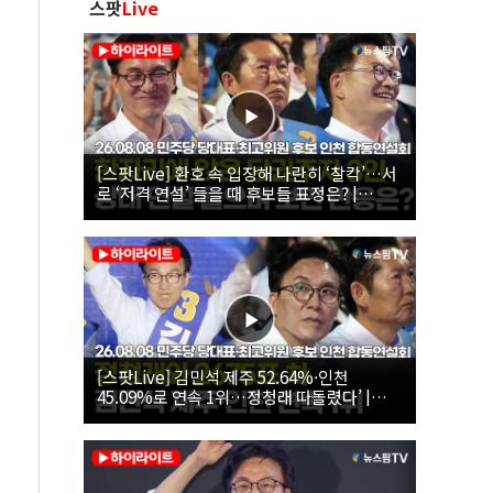
스팟
Live
[스팟Live] 환호 속 입장해 나란히 ‘찰칵’…서
로 ‘저격 연설’ 들을 때 후보들 표정은? |
26.08.08 더불어민주당 당대표·최고위원 후
보 인천 합동연설회
[스팟Live] 김민석 제주 52.64%·인천
45.09%로 연속 1위…정청래 따돌렸다’ |
26.08.08 더불어민주당 당대표·최고위원 후
보 인천 합동연설회