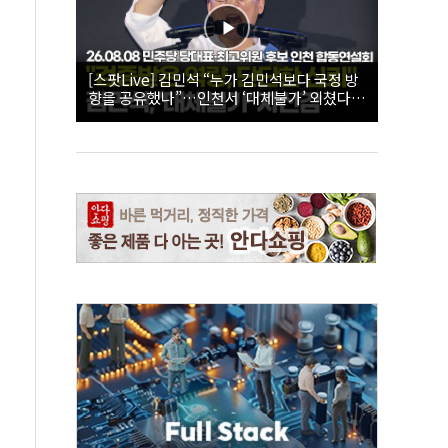
[스팟Live] 김민석 “누가 김민석보다 국정 방
향을 공유했나”…인천서 ‘대체불가’ 외쳤다 |
26.08.08 더불어민주당 당대표·최고위원 후
보 인천 합동연설회