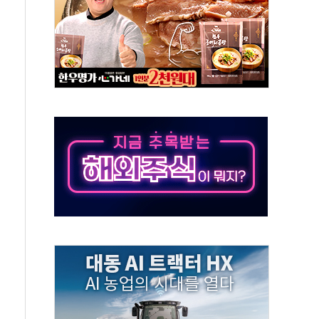
50㎜ 폭우…강원 동해안 강한 비 이어져
 환경미화원 수거차에 치여 사망
동…60대 남성 2명 숨져
보는 일 없게"…'결혼 페널티' 22개 과제 손본다
터보트 전복…1명 사망·1명 실종
의 날 참석..."국제적 시민 연대로 목소리 내야"
 실종 60대 나흘만에 숨진 채 발견
 살해 10대 아들 체포
' 받아친 정청래…제주 연설서 신경전 고조