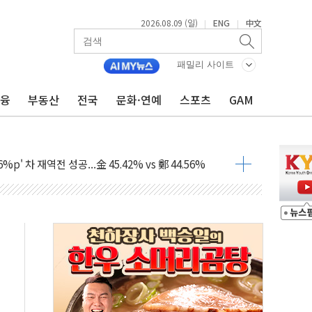
2026.08.09 (일)
ENG
中文
|
|
패밀리 사이트
금융
부동산
전국
문화·연예
스포츠
GAM
투입…고수온 양식장 복구·지원 '총력'
산사태 주의보'...경북도, 호우 피해·통제구간 없어
%p' 차 재역전 성공...金 45.42% vs 鄭 44.56%
·정청래·김민석 당대표 후보
 정청래에 승리...47.75% vs 42.08%
과 발표...김민석 47.75% 정청래 42.08%
표...김민석 45.09% 정청래 43.27% 송영길 11.63%
표...김민석 52.64% 정청래 39.89% 송영길 7.47%
0~8.14)
…공습 한계·탄약 부족 현실화