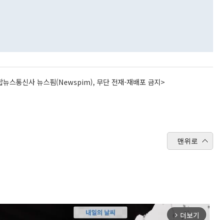
뉴스통신사 뉴스핌(Newspim), 무단 전재-재배포 금지>
맨위로
더보기
arrow_forward_ios