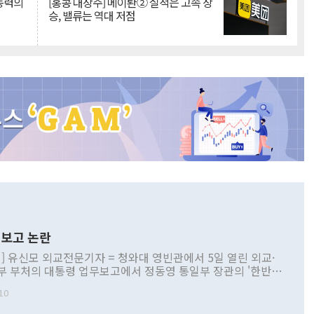
 동력의
[홍콩 대장주] 메이퇀② 실적은 고속 상
승, 밸류는 역대 저점
보고 논란
] 유신모 외교전문기자 = 청와대 영빈관에서 5일 열린 외교·
부 부처의 대통령 업무보고에서 정동영 통일부 장관의 '한반도
 구상'과 업무보고 발언이 논란을 빚고 있다. 이날 정 장관의
10
정부 내 조율을 거치지 않은 사안을 정책으로 추진하겠다고 공
는가 하면 사실 관계에 맞지 않은 설명도 있었다. 이재명 대통