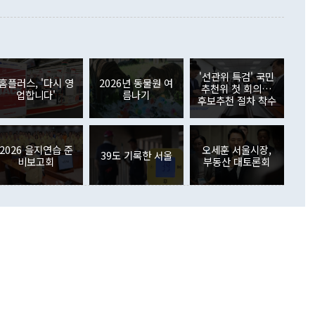
이 들 때도 있다"며 부정적으로 반응했다. 조현 외교부 장
월(21억7000만달러)보다 흑자 폭이 확대됐다. 배당소득수지
 사후 브리핑에서 정 장관이 언급한 '4자 회담'에 대해 "이상
이 늘어난 데다 전월 분기배당에 따른 기저효과로 배당지급이
 어떤 희망이라 하더라도 그건 아직 조율되지 않은 방법"이
6000만달러 흑자를 나타냈다. 금융계정 순자산은 6월 중 467
들께서 디스카운트해 주시면 좋겠다"고 선을 그었다. 정 장관
러 증가해 월간 기준 역대 최대 증가 폭을 기록했다. 종전 최대
아 블라디보스토크에서 열리는 '동방경제포럼(EEF)'을 언급하
월(369억9000만달러)을 넘어선 것이다. 직접투자에서는 내국
원에서 (참석을) 검토하고 있다"고 발언한 데 대해서도 조 장관
가 80억1000만달러, 외국인의 국내투자가 46억3000만달러
'선관위 특검' 국민
외교부의 몫"이라며 "아직 거기까지 진도가 나가지 않았다"고
홈플러스, '다시 영
2026년 동물원 여
. 증권투자에서는 외국인의 국내 주식 매도세가 이어졌다. 외
추천위 첫 회의…
업합니다'
름나기
장관이 이날 소개한 대북 구상과 설명은 정부 내 조율을 거치지
주식 투자는 차익실현 매도 등의 영향으로 316억1000만달러
후보추천 절차 착수
서 문제가 있다. 특히 주적 표현 대체와 국호 사용, 9·19 군
(-310억5000만달러)에 이어 역대 최대 순매도 기록을 다시
 4자회담 추진 등은 통일부 장관이 결정할 사안이 아니어서 월
국인의 국내 채권투자는 세계국채지수(WGBI) 자금 유입에도
이 나오고 있다. 이 대통령은 정 장관의 업무보고를 듣고 난
도래 영향으로 증가 폭이 줄어든 52억9000만달러를 기록했
무보고에 발표했다고 승인난 건 아니다"라고 재차 확인했다. 정
2026 을지연습 준
오세훈 서울시장,
 해외 증권투자는 주식을 중심으로 35억6000만달러 증가했
39도 기록한 서울
비보고회
부동산 대토론회
통은 "정 장관의 발언 내용은 대부분 국가안전보장회의(NSC)
newspim.com
된 사안이 아닌 정 장관의 개인적 생각에 가깝다"며 "안보 관
이 정부의 공식 정책이 아닌 사안을 추진하겠다고 업무보고를
 면전에서 '국군통수권자가 나서야 한다'고 주장한 것은 심각
 5일 청와대 영빈관에서 열린 통일
 외교 안보 부처 업무보고에서 발언하고 있다. [사진=청와대]
장이 현 시점에서 이미 참고가 될 수 없는 과거의 경험 또는 사
식에 기반하고 있다는 것이다. 정 장관이 주장하는 구상은 급
 있는 북한의 전략과 한반도 및 국제 정세를 전혀 반영하지
 비판이 제기되고 있다. 정 장관이 "흘러간 선(先)비핵화만
현실을 바꾸지 못한다"고 언급한 것은 지금까지의 대북 접근