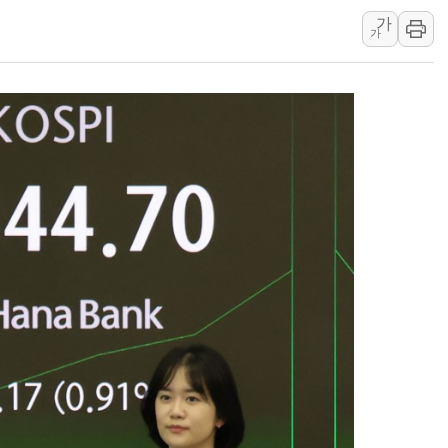
가
강릉·동해·삼척 시간당 최대 
가
폐기물 수거하다 참변…60대
서울 중랑구 주택가서 흉기 난
李대통령 "결혼 때문에 손해 
여수 오동도 인근 해상서 모
추미애, '위안부' 피해자 기림
인천 선재도 갯벌서 해루질 중
인천서 말다툼 중 어머니 흉기
'화합' 꺼낸 김민석에 '뻔뻔