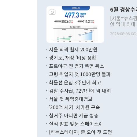
령은 공개적으
6월 경상수
주의적 희망에
관의 대북 정
[서울=뉴스핌
관 부처 장관
어 역대 최대
관의 무리한 
출 호조로 월
다. [정동영 통일부 장관이 지난달 23일 오후 서울 종로구 정부서울청사에
2026-08-06 08:
료=한국은행] 한국은행이 6일 발표한 '2026년 6월 국제수지(잠정)'에
서 취임 1주년 
면 지난 6월
부 장관 권한
1000만달러
서울 외곽 월세 200만원
발전 구상'을
이에 따라 올
적 갈등 해결
경기도, 재정 '비상 상황'
했다. 경상수
결과 혐오의 
9000만달러
프로야구 전 경기 폭염 취소
년간의 CVI
지 기준 상품
고령 취업자 첫 1000만명 돌파
무너졌다고도 
며 월간 기준
현실을 바꾸는
달러로 38.
화물선 운임 3주만에 최고
를 평화 체제
196.9% 급
검찰 수사권, 72년만에 막 내려
함께 4자 대
수출은 160
지만 이 대통
서울 첫 폭염중대경보
(18.6%) 
화공존 정책이
했다. 통관 기
'300억 사기' 차가원 구속
다"고 지적했
(16.4%)
투리가 잡혀 
실거주 아니면 세금 껑충
월(-10억9
쁜 상황이 초
증가와 유류할
실적 발표 앞둔 스페이스X
9·19 군사
기록했지만 
[히든스테이지] 즌·오아 첫 도전
"우리의 선의
로 전환됐다.