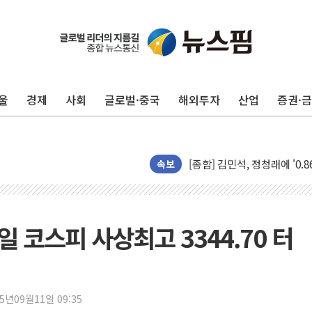
울
경제
사회
글로벌·중국
해외투자
산업
증권·
포항시 재난예산 40억 긴급 
울진·영덕 '호우특보'-포항 '
[종합] 김민석, 정청래에 '0.86
인천 합동연설회 나선 송영길
속보
김민석, 2주차 제주·인천 경선서
인사하는 김민석 당대표 후보
[속보] 민주, 제주·인천 경선 결
일 코스피 사상최고 3344.70 터
[속보] 민주, 인천 경선 결과 발
[속보] 민주, 제주 경선 결과 발
이번주 국내 주요 금융일정(8.1
25년09월11일 09:35
美, 이란전 출구전략 만지작