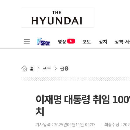
영상
포토
정치
정책·서
홈
포토
금융
이재명 대통령 취임 100
치
기사입력 :
2025년09월11일 09:33
최종수정 :
20