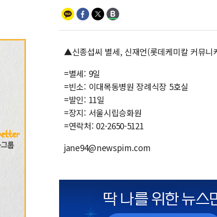
▲신종섭씨 별세, 신재언(롯데케미칼 커뮤니
=별세: 9일
=빈소: 이대목동병원 장례식장 5호실
=발인: 11일
=장지: 서울시립승화원
=연락처: 02-2650-5121
jane94@newspim.com