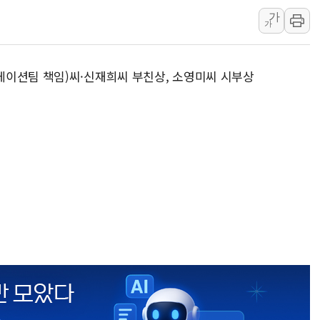
경찰, 9월부터 '가족 사건' 못 맡는다…상피제
가
가
포스코홀딩스, 포스코인터·DX 지분 일부 매각
태국 학교서 중학생 총기 난사...최소 7명 사망
케이션팀 책임)씨·신재희씨 부친상, 소영미씨 시부상
40.2도 찍은 서울 등 폭염중대경보 해제…누적
"文정부 악몽 재현 안돼"...李 부동산 세제안에
신세계사이먼 '대구 프리미엄 아울렛' 건립 '본
李대통령, 호우 피해 경북 안동·의성 특별재난
'변기 수리' 집주인에게 흉기 휘두른 30대 세
워트, 상반기 영업이익 30억원
프롬바이오, 10일 거래 재개…"재무구조 개편