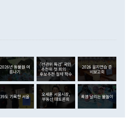
 정치적으로 악용되는 측면이 있다"며 "많이 조심하셔야 한
준 수입은 ▲원자재(30.5%) ▲자본재(35.3%) ▲소비재
다. 북한을 다른 이름으로 불러야 한다는 주장에는 "표현에 꼬
가 모두 늘었다. 서비스수지는 12억9000만달러 적자를 기록해 전
정쟁으로 휘몰아 들어가면 원래 하고자 했던 데에서 오히려 나
000만달러)보다 적자 폭이 확대됐다. 여행수지는 외국인 입국자
래될 수 있다"고 경고했다. 이 대통령은 남북 신뢰 구축을 위해
증료 인상 등에 따른 출국자 감소로 4억4000만달러 흑자를
합의를 선제적으로 복원해야 한다는 정 장관의 주장에 대해서도
지식재산권사용료수지는 전월 흑자에서 4억4000만달러 적자
대로 하는 게 과연 한반도의 평화와 안정에 플러스냐, 결론적
 본원소득수지는 배당소득을 중심으로 32억7000만달러 흑자
이 들 때도 있다"며 부정적으로 반응했다. 조현 외교부 장
월(21억7000만달러)보다 흑자 폭이 확대됐다. 배당소득수지
 사후 브리핑에서 정 장관이 언급한 '4자 회담'에 대해 "이상
이 늘어난 데다 전월 분기배당에 따른 기저효과로 배당지급이
 어떤 희망이라 하더라도 그건 아직 조율되지 않은 방법"이
6000만달러 흑자를 나타냈다. 금융계정 순자산은 6월 중 467
들께서 디스카운트해 주시면 좋겠다"고 선을 그었다. 정 장관
러 증가해 월간 기준 역대 최대 증가 폭을 기록했다. 종전 최대
아 블라디보스토크에서 열리는 '동방경제포럼(EEF)'을 언급하
월(369억9000만달러)을 넘어선 것이다. 직접투자에서는 내국
원에서 (참석을) 검토하고 있다"고 발언한 데 대해서도 조 장관
가 80억1000만달러, 외국인의 국내투자가 46억3000만달러
'선관위 특검' 국민
외교부의 몫"이라며 "아직 거기까지 진도가 나가지 않았다"고
2026년 동물원 여
2026 을지연습 준
. 증권투자에서는 외국인의 국내 주식 매도세가 이어졌다. 외
추천위 첫 회의…
름나기
비보고회
장관이 이날 소개한 대북 구상과 설명은 정부 내 조율을 거치지
주식 투자는 차익실현 매도 등의 영향으로 316억1000만달러
후보추천 절차 착수
서 문제가 있다. 특히 주적 표현 대체와 국호 사용, 9·19 군
(-310억5000만달러)에 이어 역대 최대 순매도 기록을 다시
 4자회담 추진 등은 통일부 장관이 결정할 사안이 아니어서 월
국인의 국내 채권투자는 세계국채지수(WGBI) 자금 유입에도
이 나오고 있다. 이 대통령은 정 장관의 업무보고를 듣고 난
도래 영향으로 증가 폭이 줄어든 52억9000만달러를 기록했
무보고에 발표했다고 승인난 건 아니다"라고 재차 확인했다. 정
오세훈 서울시장,
 해외 증권투자는 주식을 중심으로 35억6000만달러 증가했
39도 기록한 서울
폭염 날리는 물놀이
부동산 대토론회
통은 "정 장관의 발언 내용은 대부분 국가안전보장회의(NSC)
newspim.com
된 사안이 아닌 정 장관의 개인적 생각에 가깝다"며 "안보 관
이 정부의 공식 정책이 아닌 사안을 추진하겠다고 업무보고를
 면전에서 '국군통수권자가 나서야 한다'고 주장한 것은 심각
 5일 청와대 영빈관에서 열린 통일
 외교 안보 부처 업무보고에서 발언하고 있다. [사진=청와대]