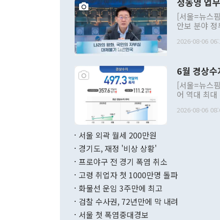
정동영 업무
[서울=뉴스핌
안보 분야 정
평화공존 발전
2026-08-06 06:
발언 중에는 
언한 것이 있
령은 공개적으
6월 경상수
주의적 희망에
관의 대북 정
[서울=뉴스핌
관 부처 장관
어 역대 최대
관의 무리한 
출 호조로 월
다. [정동영 통일부 장관이 지난달 23일 오후 서울 종로구 정부서울청사에
2026-08-06 08:
료=한국은행] 한국은행이 6일 발표한 '2026년 6월 국제수지(잠정)'에
서 취임 1주년 
면 지난 6월
부 장관 권한
1000만달러
서울 외곽 월세 200만원
발전 구상'을
이에 따라 올
적 갈등 해결
경기도, 재정 '비상 상황'
했다. 경상수
결과 혐오의 
9000만달러
프로야구 전 경기 폭염 취소
년간의 CVI
지 기준 상품
고령 취업자 첫 1000만명 돌파
무너졌다고도 
며 월간 기준
현실을 바꾸는
달러로 38.
화물선 운임 3주만에 최고
를 평화 체제
196.9% 급
검찰 수사권, 72년만에 막 내려
함께 4자 대
수출은 160
지만 이 대통
서울 첫 폭염중대경보
(18.6%) 