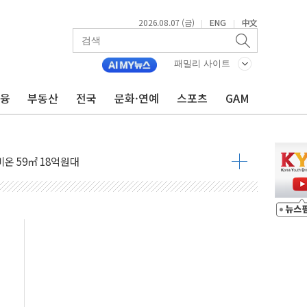
2026.08.07 (금)
ENG
中文
|
|
패밀리 사이트
금융
부동산
전국
문화·연예
스포츠
GAM
~9일 최대 100mm 호우
결… 수니파 국가들의 새 안보 협력 구도
비온 59㎡ 18억원대
-서울시 '정책 엇박자'
생애최초만 경쟁 치열
래·ETF 매수에도 고유가·금리·입법 지연 '삼중 부담'
...석유·가스주 올랐지만 빈그룹이 상쇄
총수요 104.3GW 기록
 위기 고조되는 또 다른 중동 화약고
름나기 [뉴스핌 줌인]