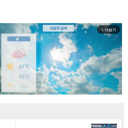
더보기
arrow_forward_ios
Mute