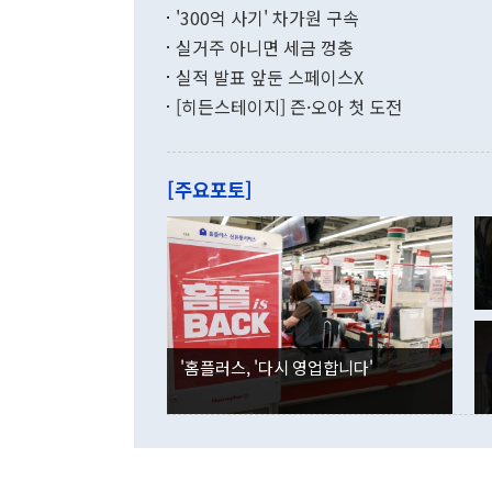
화공존 정책이
했다. 통관 기
'300억 사기' 차가원 구속
다"고 지적했
(16.4%)
투리가 잡혀 
실거주 아니면 세금 껑충
월(-10억9
쁜 상황이 초
증가와 유류할
실적 발표 앞둔 스페이스X
9·19 군사
기록했지만 
[히든스테이지] 즌·오아 첫 도전
"우리의 선의
로 전환됐다.
으로 약간의 의문
를 기록해 전
관은 업무보고
는 배당수입
주의에 근거한
줄면서 25억
[주요포토]
라며 "여러분
억1000만달
이 9월 러시
였던 올해 3
며 "정부 차
인의 해외투자
은 "그것은 
각각 증가했다
잘랐다. 정 
국인의 국내 
않았다는 점에
감소하며 전월
사합의 복원,
경신했다. 외
권이라는 지적
분기 말 만기
뒤 "여기 업
다. 내국인의
'홈플러스, '다시 영업합니다'
부의 한 소식
다. eoyn2@
를 거쳐 결정
련 부처 장관
하고 대통령의
한 문제"라고 지적했다. 이재명 대통령이
외교 국방 등