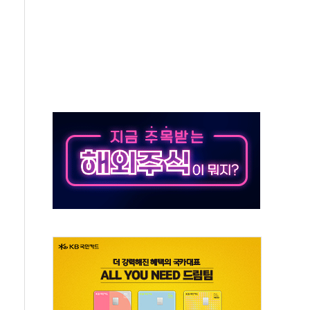
 실시
 온열질환자 2872명
 與 내부서 '총선·대선 직격탄' 우려
궤도'
지역 선포
입자…경찰, 현행범 체포
"