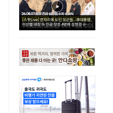
[스팟Live] 한자리에 모인 장군들...李대통령,
이상렬 대장 등 진급 장성 4명에 삼정검 수치
직접 수여｜26.08.07 장성 진급·삼정검 수치
수여식