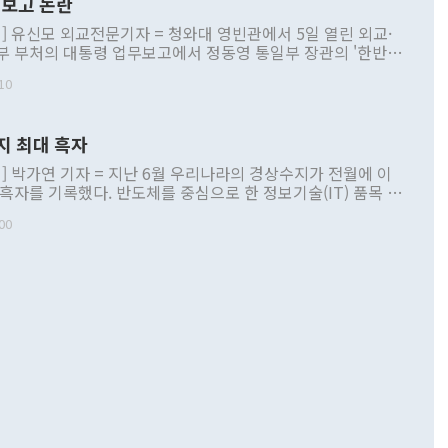
보고 논란
] 유신모 외교전문기자 = 청와대 영빈관에서 5일 열린 외교·
부 부처의 대통령 업무보고에서 정동영 통일부 장관의 '한반도
 구상'과 업무보고 발언이 논란을 빚고 있다. 이날 정 장관의
10
정부 내 조율을 거치지 않은 사안을 정책으로 추진하겠다고 공
는가 하면 사실 관계에 맞지 않은 설명도 있었다. 이재명 대통
로 신중을 기해 달라고 경고했고, 조현 외교부 장관은 '이상
지 최대 흑자
 근거한 비현실적 구상'이라는 비판을 내놨다. 그동안 정 장
책 관련 발언이 물의를 빚은 적은 여러 번 있지만 대통령과 유
] 박가연 기자 = 지난 6월 우리나라의 경상수지가 전월에 이
이 공개적으로 부정적 입장을 표명한 것은 이례적이다. 정 장
 흑자를 기록했다. 반도체를 중심으로 한 정보기술(IT) 품목 수
대북 접근법과 월권을 제어해야 한다는 목소리도 높아지고 있
간 상품수출이 처음으로 1000억달러를 넘어선 영향이다. [자
00
 따르
기자간담회를 하고 있다. [사진=통일부] 2026.07.23 ◆통일
 경상수지는 497억3000만달러 흑자로 집계됐다. 전월(386억
 넘어선 주장 정 장관은 이날 업무보고에서 '한반도 평화공존
)에 이어 두 달 연속 월간 기준 역대 최대 기록을 갈아치웠다.
 설명하면서 이재명 정부 2년차 핵심 과제로 상호 존중·평화
해 상반기 누적 경상수지 흑자는 1910억1000만달러를 기록
·핵 없는 한반도 등 3대 기본 방향을 제시했다. 정 장관은 "대
지 흑자를 견인한 것은 상품수지다. 6월 상품수지는 478억
언어는 멈춰야 한다"면서 주적 용어 대체를 주장했다. 지난 25
 흑자를 기록하며 전월에 이어 역대 최대를 다시 썼다. 국제수
D(완전하고 검증가능하며 되돌릴 수 없는 비핵화) 구도는 이미
수출은 1123억7000만달러로 전년 동월 대비 84.5% 증가하
했다. 또 "현 시점에서 흘러간 선(先)비핵화만 되뇌는 것은
 처음으로 1000억달러를 넘어섰다. 상품수입은 644억8000만
 데 힘이 되지 않는다"고 주장했다. 정 장관은 또 "정전 체제
6% 늘었다. 통관 기준으로는 반도체 수출이 전년 동월 대비
로 바꾸는 논의에 착수하겠다"면서 "북·미 정상회담 견인과
증했고 컴퓨터·주변기기(SSD)는 282.7% 증가했다. IT 품목
화의 동력을 확보하기 위해 최선을 다할 것"이라고 말했다. 하
.4% 늘었으며 비IT 품목도 ▲석유제품(47.5%) ▲화공품
령은 정 장관의 구상에 대부분 제동을 걸었다. 이 대통령은 "평
▲철강제품(17.9%) ▲승용차(6.1%) 등을 중심으로 18.6% 증가