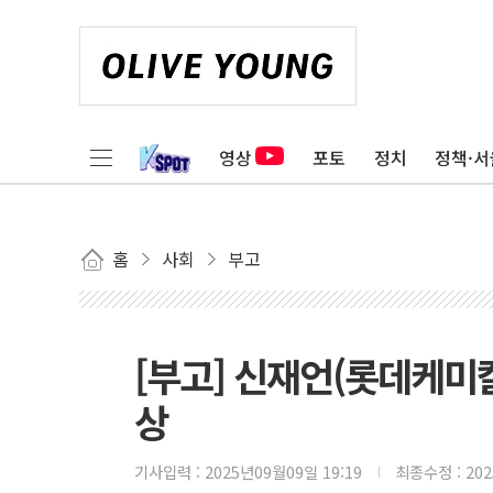
영상
포토
정치
정책·서
홈
사회
부고
[부고] 신재언(롯데케미
상
기사입력 :
2025년09월09일 19:19
최종수정 :
20