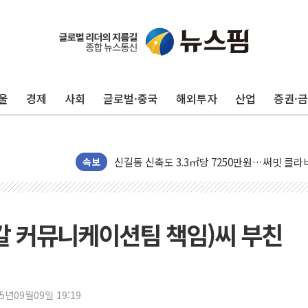
울
경제
사회
글로벌·중국
해외투자
산업
증권·
폭염 누그러지고 가뭄 숙지나...경북동해안권 8
사우디·튀르키예·파키스탄, '공동방위협정' 체
신길동 신축도 3.3㎡당 7250만원…써밋 클라
속보
용산공원·그린벨트로 또 충돌…반복되는 국토부
[AI 부동산 투데이] 특공 전략도 '극과 극'…
[코인시황] 비트코인 6만4000달러대 횡보…고
칼 커뮤니케이션팀 책임)씨 부친
[베트남 증시] 유동성 부진 지속, 강보합 마감
'찜통더위'에 전력수요 역대 최고치 경신…한낮 
후티 반군, 예멘 정부군과 사우디 동시 공격…
25년09월09일 19:19
42.5도 역대급 폭염…동물들도 특별식으로 여