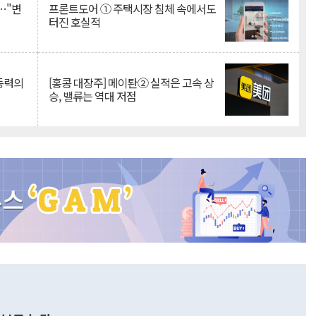
…"변
프론트도어 ① 주택시장 침체 속에서도
터진 호실적
 동력의
[홍콩 대장주] 메이퇀② 실적은 고속 상
승, 밸류는 역대 저점