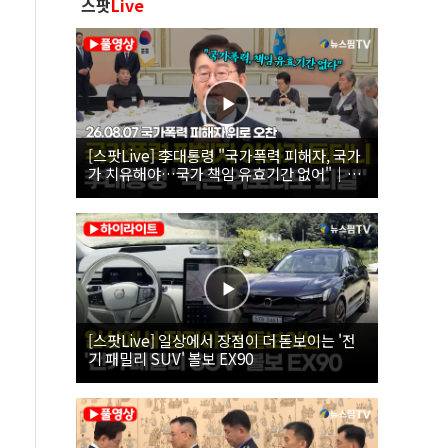
스팟
Live
[스팟Live] 李대통령 "국가폭력 피해자, 국가
가 치유해야…국가 책임 유효기간 없어"｜
26.08.07 국가폭력 피해자 위로 오찬
[스팟Live] 일상에서 장점이 더 돋보이는 '전
기 패밀리 SUV' 볼보 EX90