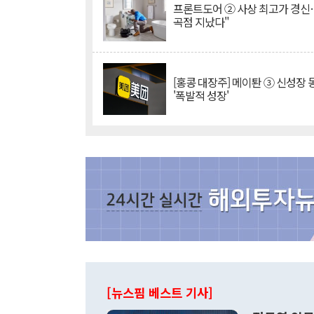
프론트도어 ② 사상 최고가 경신
곡점 지났다"
[홍콩 대장주] 메이퇀 ③ 신성장
'폭발적 성장'
[뉴스핌 베스트 기사]