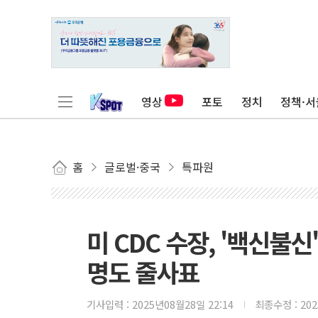
영상
포토
정치
정책·서
홈
글로벌·중국
특파원
미 CDC 수장, '백신불
명도 줄사표
기사입력 :
2025년08월28일 22:14
최종수정 :
20