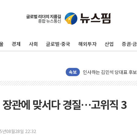
포항시 재난예산 40억 긴급 
울진·영덕 '호우특보'-포항 '
[종합] 김민석, 정청래에 '0.86
울
경제
사회
글로벌·중국
해외투자
산업
증권·
인천 합동연설회 나선 송영길
김민석, 2주차 제주·인천 경선서
인사하는 김민석 당대표 후보
속보
[속보] 민주, 제주·인천 경선 결
[속보] 민주, 인천 경선 결과 발
[속보] 민주, 제주 경선 결과 발
신' 장관에 맞서다 경질…고위직 3
이번주 국내 주요 금융일정(8.1
美, 이란전 출구전략 만지작
강릉·동해·삼척 시간당 최대 
폐기물 수거하다 참변…60대
25년08월28일 22:32