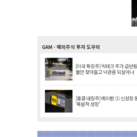
GAM
- 해외주식 투자 도우미
[미국 특징주] 빅테크 주가 급반등..
불안 잦아들고 낙관론 되살아나
[홍콩 대장주] 메이퇀 ③ 신성장
'폭발적 성장'