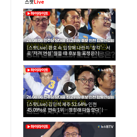
스팟
Live
[스팟Live] 환호 속 입장해 나란히 ‘찰칵’…서
로 ‘저격 연설’ 들을 때 후보들 표정은? |
26.08.08 더불어민주당 당대표·최고위원 후
보 인천 합동연설회
[스팟Live] 김민석 제주 52.64%·인천
45.09%로 연속 1위…정청래 따돌렸다’ |
26.08.08 더불어민주당 당대표·최고위원 후
보 인천 합동연설회