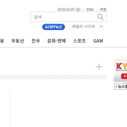
2026.08.09 (일)
ENG
中文
|
|
투입…고수온 양식장 복구·지원 '총력'
패밀리 사이트
산사태 주의보'...경북도, 호우 피해·통제구간 없어
%p' 차 재역전 성공...金 45.42% vs 鄭 44.56%
금융
부동산
전국
문화·연예
스포츠
GAM
·정청래·김민석 당대표 후보
 정청래에 승리...47.75% vs 42.08%
과 발표...김민석 47.75% 정청래 42.08%
표...김민석 45.09% 정청래 43.27% 송영길 11.63%
표...김민석 52.64% 정청래 39.89% 송영길 7.47%
0~8.14)
…공습 한계·탄약 부족 현실화
50㎜ 폭우…강원 동해안 강한 비 이어져
 환경미화원 수거차에 치여 사망