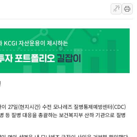
서울 중랑구 주택가서 흉기 난
가
가
李대통령 "결혼 때문에 손해 
여수 오동도 인근 해상서 모
추미애, '위안부' 피해자 기림
인천 선재도 갯벌서 해루질 중
인천서 말다툼 중 어머니 흉기
'화합' 꺼낸 김민석에 '뻔뻔
견
관이 27일(현지시간) 수전 모나레즈 질병통제예방센터(CDC)
염병 등 질병 대응을 총괄하는 보건복지부 산하 기관으로 질병
대변인 명의 성명을 내 모나레즈 국장이 사임을 거부해 해임했다