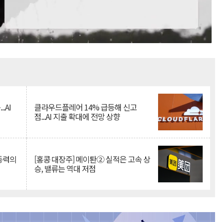
Mute
.AI
클라우드플레어 14% 급등해 신고
점...AI 지출 확대에 전망 상향
 동력의
[홍콩 대장주] 메이퇀② 실적은 고속 상
승, 밸류는 역대 저점