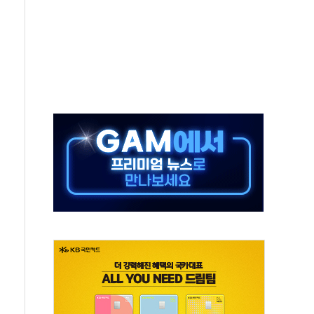
동…60대 남성 2명 숨져
보는 일 없게"…'결혼 페널티' 22개 과제 손본다
터보트 전복…1명 사망·1명 실종
의 날 참석..."국제적 시민 연대로 목소리 내야"
 실종 60대 나흘만에 숨진 채 발견
 살해 10대 아들 체포
' 받아친 정청래…제주 연설서 신경전 고조