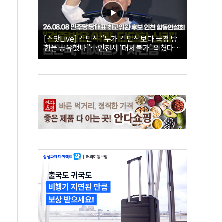
[스팟Live] 김민석 “누가 김민석보다 국정 방
향을 공유했나”…인천서 ‘대체불가’ 외쳤다 |
26.08.08 더불어민주당 당대표·최고위원 후
보 인천 합동연설회