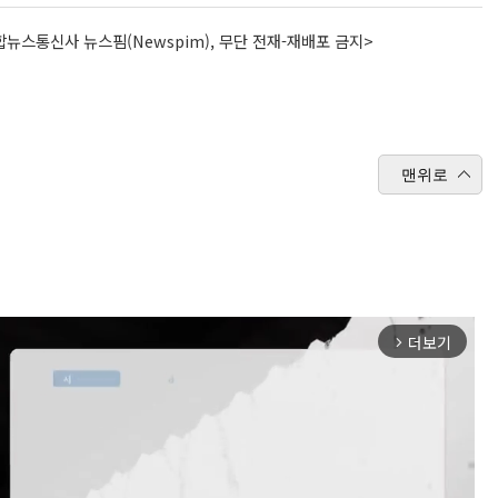
뉴스통신사 뉴스핌(Newspim), 무단 전재-재배포 금지>
맨위로
더보기
arrow_forward_ios