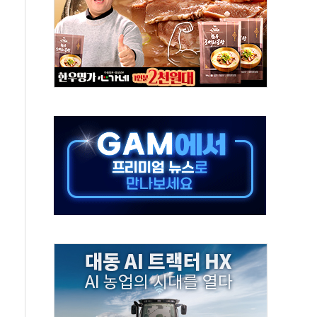
, 수도 베이징도 부동산 규제 철폐
위 상승으로 피서객 7명 고립…전원 구조
별똥별 멍' 운영…페르세우스 유성우 관측
시간당 50mm 이상 폭우…호우경보 발효
0대 숨져…온열질환 여부 조사
능시험 오전 집중 편성…체감온도 38도 넘으면 중단