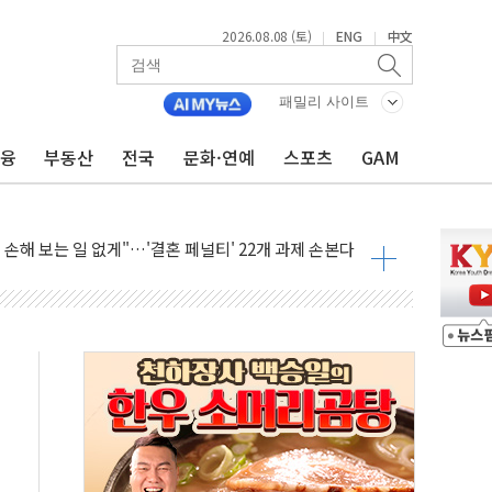
2026.08.08 (토)
ENG
中文
|
|
(8.10~8.14)
만지작…공습 한계·탄약 부족 현실화
패밀리 사이트
 최대 50㎜ 폭우…강원 동해안 강한 비 어어져
금융
부동산
전국
문화·연예
스포츠
GAM
…60대 환경미화원 수거차에 치여 사망
흉기 난동…60대 남성 2명 숨져
손해 보는 일 없게"…'결혼 페널티' 22개 과제 손본다
서 모터보트 전복…1명 사망·1명 실종
자 기림의 날 참석..."국제적 시민 연대로 목소리 내야"
질 중 실종 60대 나흘만에 숨진 채 발견
 흉기 살해 10대 아들 체포
 '뻔뻔' 받아친 정청래…제주 연설서 신경전 고조
재검토 지시…與 "적극 환영"·野 "졸속 국정"
주의보…10일까지 최대 3.5m 높은 물결
사망 23명…정부, 비상대응기구 가동