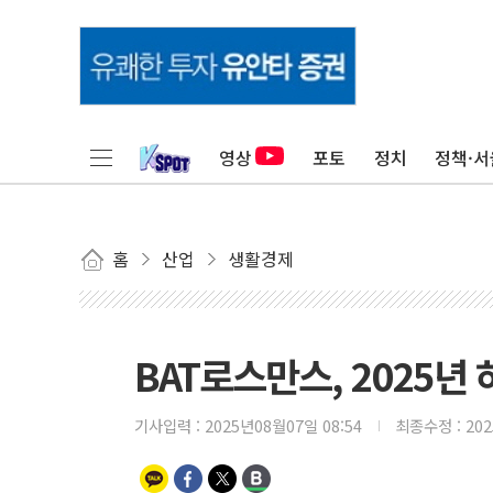
영상
포토
정치
정책·서
홈
산업
생활경제
BAT로스만스, 2025년
기사입력 :
2025년08월07일 08:54
최종수정 :
20