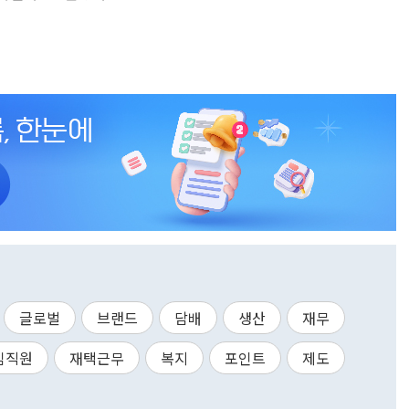
글로벌
브랜드
담배
생산
재무
임직원
재택근무
복지
포인트
제도