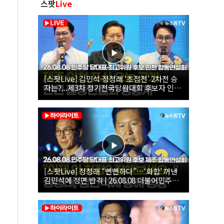
스팟
Live
[스팟Live] 김민석·정청래 ‘초접전’ 2차전 승
자는?...제3차 정기전국당원대회 후보자 인천
합동연설회 생중계 | 26.08.08
[스팟Live] 정청래 “뻔뻔하다”…‘화합’ 꺼낸
김민석에 정면 반격 | 26.08.08 더불어민주당
당대표·최고위원 후보 제주 합동연설회