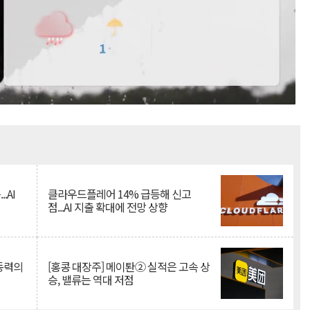
Mute
.AI
클라우드플레어 14% 급등해 신고
점...AI 지출 확대에 전망 상향
 동력의
[홍콩 대장주] 메이퇀② 실적은 고속 상
승, 밸류는 역대 저점