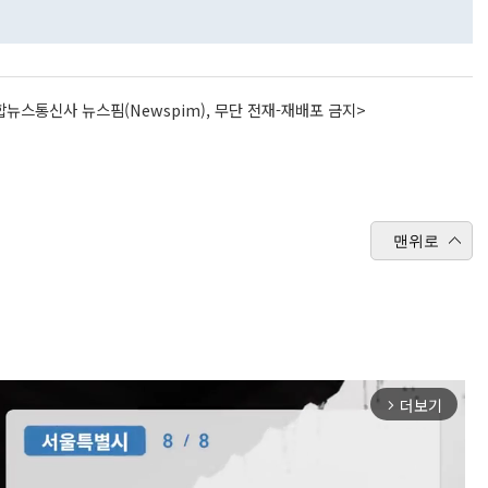
뉴스통신사 뉴스핌(Newspim), 무단 전재-재배포 금지>
맨위로
더보기
arrow_forward_ios