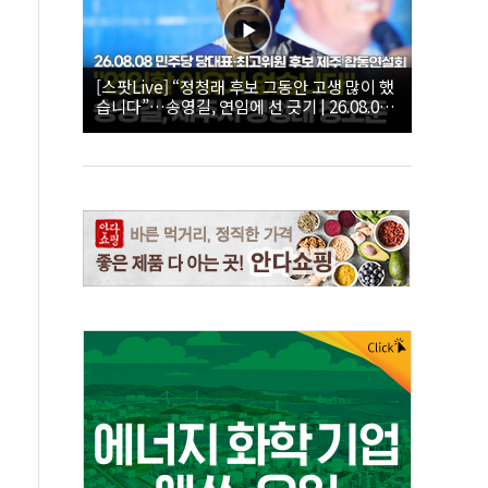
[스팟Live] “정청래 후보 그동안 고생 많이 했
습니다”…송영길, 연임에 선 긋기 | 26.08.08
더불어민주당 당대표·최고위원 후보 제주 합
동연설회