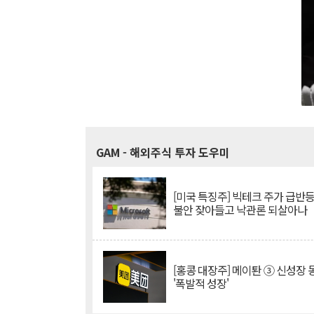
GAM
- 해외주식 투자 도우미
[미국 특징주] 빅테크 주가 급반등..
불안 잦아들고 낙관론 되살아나
[홍콩 대장주] 메이퇀 ③ 신성장
'폭발적 성장'