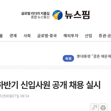
이번주 국내 주요 금융일정
美, 이란전 출구전략 
강릉·동해·삼척 시간당
울
경제
사회
글로벌·중국
해외투자
산업
증권·
폐기물 수거하다 참변
서울 중랑구 주택가서 
李대통령 "결혼 때문에 
여수 오동도 인근 해상
속보
추미애, '위안부' 피해
인천 선재도 갯벌서 해루
인천서 말다툼 중 어머니
 하반기 신입사원 공개 채용 실시
'화합' 꺼낸 김민석에
李대통령, ISA 개편 
25년08월07일 08:54
동해중부 전 해상 풍랑
가
가
연일 폭염에 온열질환 