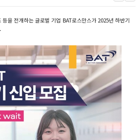
中 전방위 아파트 부양
인제 용대리 계곡서 수
뷰즈 등을 전개하는 글로벌 기업 BAT로스만스가 2025년 하반기
동해시, 11~14일 '
.
강원 중·남부 동해안 
청양 밭에서 일하던 9
폭염에 車 운전면허 기