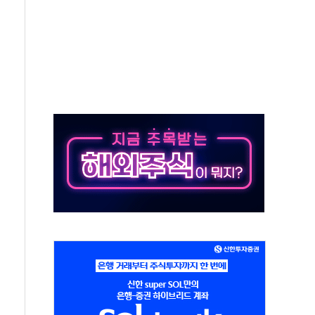
생애최초만 경쟁 치열
래·ETF 매수에도 고유가·금리·입법 지연 '삼중 부담'
...석유·가스주 올랐지만 빈그룹이 상쇄
총수요 104.3GW 기록
 위기 고조되는 또 다른 중동 화약고
름나기 [뉴스핌 줌인]