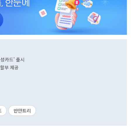
삼성카드' 출시
 할부 제공
드
반얀트리