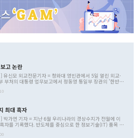
보고 논란
] 유신모 외교전문기자 = 청와대 영빈관에서 5일 열린 외교·
부 부처의 대통령 업무보고에서 정동영 통일부 장관의 '한반도
 구상'과 업무보고 발언이 논란을 빚고 있다. 이날 정 장관의
10
정부 내 조율을 거치지 않은 사안을 정책으로 추진하겠다고 공
는가 하면 사실 관계에 맞지 않은 설명도 있었다. 이재명 대통
로 신중을 기해 달라고 경고했고, 조현 외교부 장관은 '이상
지 최대 흑자
 근거한 비현실적 구상'이라는 비판을 내놨다. 그동안 정 장
책 관련 발언이 물의를 빚은 적은 여러 번 있지만 대통령과 유
] 박가연 기자 = 지난 6월 우리나라의 경상수지가 전월에 이
이 공개적으로 부정적 입장을 표명한 것은 이례적이다. 정 장
 흑자를 기록했다. 반도체를 중심으로 한 정보기술(IT) 품목 수
대북 접근법과 월권을 제어해야 한다는 목소리도 높아지고 있
간 상품수출이 처음으로 1000억달러를 넘어선 영향이다. [자
00
 따르