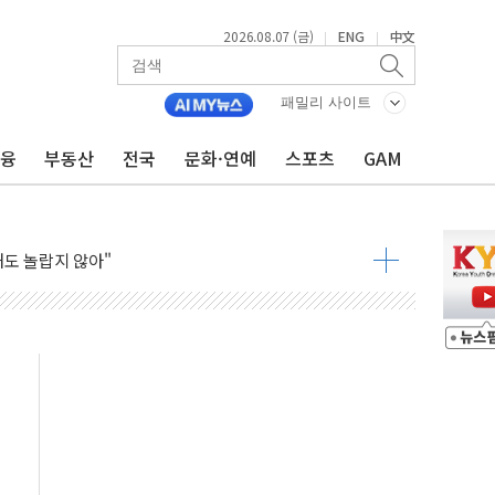
2026.08.07 (금)
ENG
中文
|
|
 톤 낮춰
항시 '시끌'
패밀리 사이트
름…수도권 집중 완화 전환점"
금융
부동산
전국
문화·연예
스포츠
GAM
주재… "전폭적 공급 확대·속도전 총력"
…美 태양광주 급등
도 놀랍지 않아"
태양광 착공…여의도 1.6배 규모
...금융주 낙폭 커
정책 아냐" 해명
~9일 최대 100mm 호우
결… 수니파 국가들의 새 안보 협력 구도
비온 59㎡ 18억원대
-서울시 '정책 엇박자'