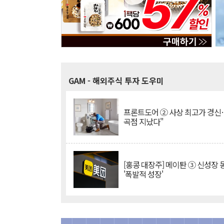
GAM
- 해외주식 투자 도우미
프론트도어 ② 사상 최고가 경신
곡점 지났다"
[홍콩 대장주] 메이퇀 ③ 신성장
'폭발적 성장'