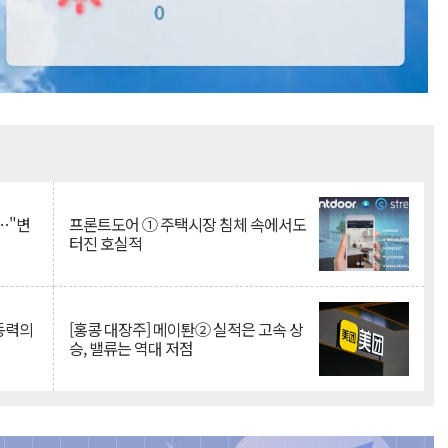
Mute
…"변
프론트도어 ① 주택시장 침체 속에서도
터진 호실적
 동력의
[홍콩 대장주] 메이퇀② 실적은 고속 상
승, 밸류는 역대 저점