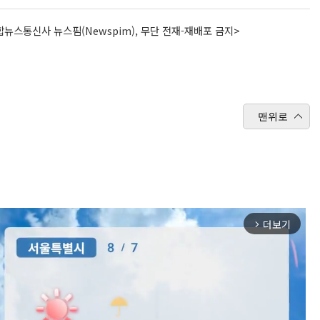
뉴스통신사 뉴스핌(Newspim), 무단 전재-재배포 금지>
맨위로
더보기
arrow_forward_ios