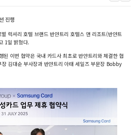
[AI 부동산 투데이] 특공 전략도 '극과 극'…
[코인시황] 비트코인 6만4000달러대 횡보…고
션 진행
[베트남 증시] 유동성 부진 지속, 강보합 마감
글로벌 럭셔리 호텔 브랜드 반얀트리 호텔스 앤 리조트(반얀트
'찜통더위'에 전력수요 역대 최고치 경신…한낮 
 1일 밝혔다.
후티 반군, 예멘 정부군과 사우디 동시 공격…
42.5도 역대급 폭염…동물들도 특별식으로 여
진행된 이번 협약은 국내 카드사 최초로 반얀트리와 체결한 협
장 김대순 부사장과 반얀트리 아태 세일즈 부문장 Bobby