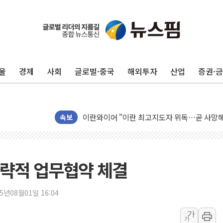
트럼프 "금리 내려야"…파월 때와 달리 워시엔
특정 정치인 측근 포항시 정책특보 내정설...포
李 "해남 태양광, 대한민국 다음 100년 밑거
울
경제
사회
글로벌·중국
해외투자
산업
증권·
李 대통령, '6시간 마라톤 부동산 2차 회의' 
트럼프, 中 겨냥 폴리실리콘 관세 15% 부과
[사진] 빈살만과 에르도안의 만남
이란와이어 "이란 최고지도자 위독…곧 사망해
속보
남동발전, 해남군에 국내 최대 규모 400MW 
[인도증시] 중동 불안 속 유가 상승에 소폭 하락
황희 '폐버스 청년주택' SNS 글 역풍에 "정부
전략적 업무협약 체결
폭염 누그러지고 가뭄 숙지나...경북동해안권 8
사우디·튀르키예·파키스탄, '공동방위협정' 체
25년08월01일 16:04
신길동 신축도 3.3㎡당 7250만원…써밋 클라
가
가
용산공원·그린벨트로 또 충돌…반복되는 국토부