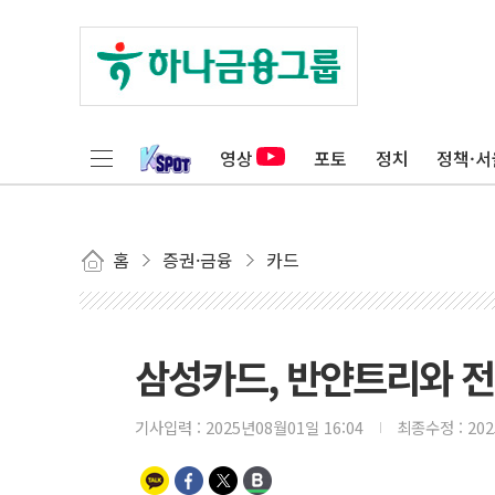
영상
포토
정치
정책·서
홈
증권·금융
카드
삼성카드, 반얀트리와 
기사입력 :
2025년08월01일 16:04
최종수정 :
20