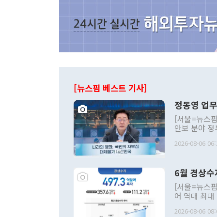
[뉴스핌 베스트 기사]
정동영 업무
[서울=뉴스핌
안보 분야 정
평화공존 발전
2026-08-06 06:
발언 중에는 
언한 것이 있
령은 공개적으
6월 경상수
주의적 희망에
관의 대북 정
[서울=뉴스핌
관 부처 장관
어 역대 최대
관의 무리한 
출 호조로 월
다. [정동영 통일부 장관이 지난달 23일 오후 서울 종로구 정부서울청사에
2026-08-06 08:
료=한국은행] 한국은행이 6일 발표한 '2026년 6월 국제수지(잠정)'에