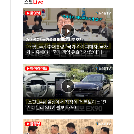
스팟
Live
[스팟Live] 李대통령 "국가폭력 피해자, 국가
가 치유해야…국가 책임 유효기간 없어"｜
26.08.07 국가폭력 피해자 위로 오찬
[스팟Live] 일상에서 장점이 더 돋보이는 '전
기 패밀리 SUV' 볼보 EX90