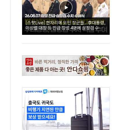
[스팟Live] 한자리에 모인 장군들...李대통령,
이상렬 대장 등 진급 장성 4명에 삼정검 수치
직접 수여｜26.08.07 장성 진급·삼정검 수치
수여식