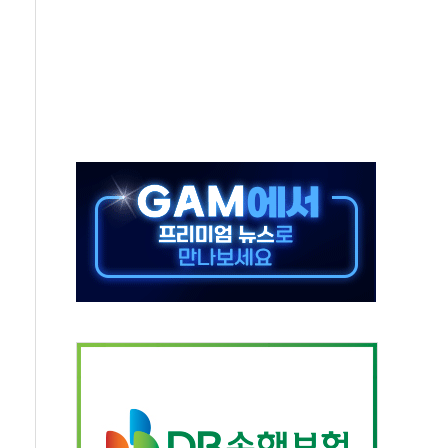
…식약처 AI 심사·소방청 119안심콜 영문 영상 제작
끝…김민석, 신천지 허위신고에 배신 사과 안 해"
국방개혁은 정치적 감정 따라 추진해선 안 돼"
 '비욘드 디 어비스' 수상작 발표
위크' 참가…리모델링 상담 제공
상, 종가가 넘은 건 국경 아닌 '식문화 장벽'
급등…구리 가격 상승 전망 부각
은 채권혼합 펀드 2종 출시
닉스'는 사고 급등주는 팔았다