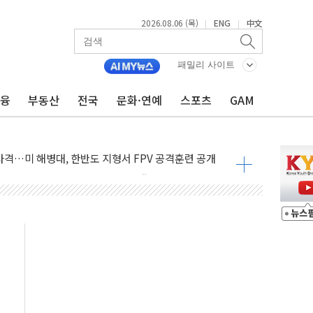
2026.08.06 (목)
ENG
中文
|
|
패밀리 사이트
금융
부동산
전국
문화·연예
스포츠
GAM
 비상! 수족구병이 다시 유행합니다.
.데이터처, 기업 3만1000곳 경제통계조사
 실사격…미 해병대, 한반도 지형서 FPV 공격훈련 공개
 아닌 담합…76조2000억 입찰 영향"
 넘긴 세라젬…공정위 과징금 4억3200만원
'슈퍼을' 5곳 선정...소부장 핵심기업 추가 육성
용품 등 94개 제품 안전기준 '부적합'
'다산점' 열어
증명서 발급…7일부터 온라인 대리 신청 가능
회의…중증환자 이송체계 전국 확대 점검
한눈에'…인사처, 공무원 인사제도 안내서 발간