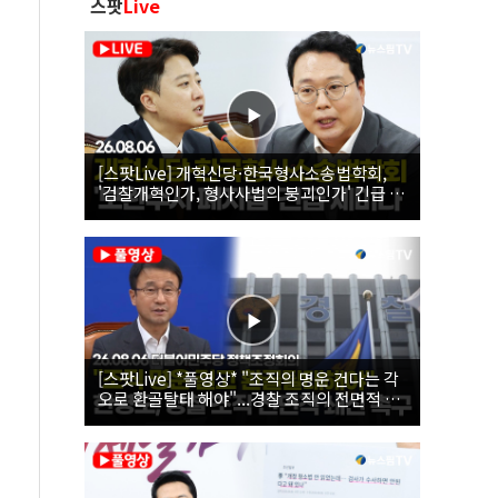
스팟
Live
[스팟Live] 개혁신당·한국형사소송법학회,
'검찰개혁인가, 형사사법의 붕괴인가' 긴급 세
미나｜26.08.06
[스팟Live] *풀영상* "조직의 명운 건다는 각
오로 환골탈태 해야"...경찰 조직의 전면적 쇄
신 촉구한 한병도 | 26.08.06 더불어민주당 정
책조정회의