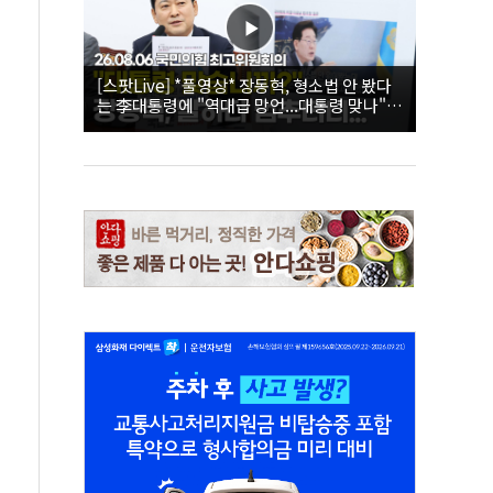
[스팟Live] *풀영상* 장동혁, 형소법 안 봤다
는 李대통령에 "역대급 망언...대통령 맞나"｜
26.08.06 국민의힘 최고위원회의