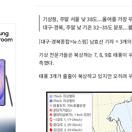
기상청, 주말 서울 낮 38도...올여름 가장
대구·경북, 주말 낮 기온 32~35도 분포..
[대구·경북종합=뉴스핌] 남효선 기자 = 3개
기상 전문가들은 북상하는 7, 8, 9호 태풍
측했다.
태풍 3개가 줄줄이 북상하고 있지만 오히려 