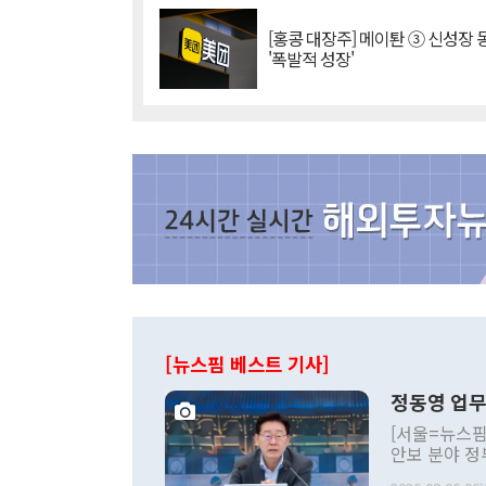
[홍콩 대장주] 메이퇀 ③ 신성장
'폭발적 성장'
[뉴스핌 베스트 기사]
정동영 업무
[서울=뉴스핌
안보 분야 정
평화공존 발전