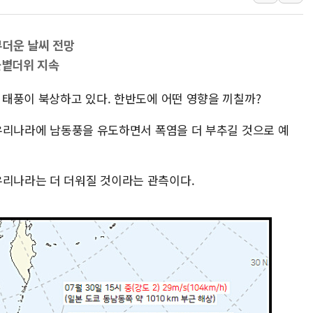
정부혁신 우수사례 세계에 알린다
정청래 "2차 TV토론으로 게임 
 무더운 날씨 전망
윤상현, 사관학교 통합 비판…"
.불볕더위 지속
펄어비스, 붉은사막 영상 콘테스트
의 태풍이 북상하고 있다. 한반도에 어떤 영향을 끼칠까?
현대리바트, '2026 코리아빌드
[K메이커] 코셔에서 할랄까지…대
이 우리나라에 남동풍을 유도하면서 폭염을 더 부추길 것으로 예
[특징주] 비철금속 업종 11% 
흥국자산운용, 코스닥 성장주 담
우리나라는 더 더워질 것이라는 관측이다.
외국인 돌아왔지만 …'삼전·하이