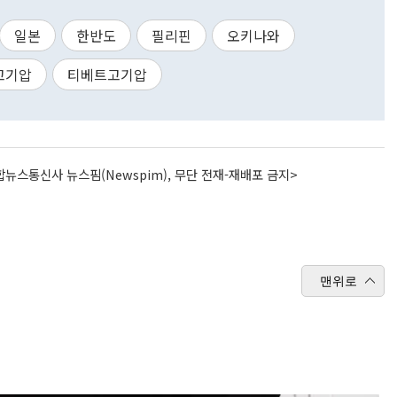
일본
한반도
필리핀
오키나와
고기압
티베트고기압
뉴스통신사 뉴스핌(Newspim), 무단 전재-재배포 금지>
맨위로