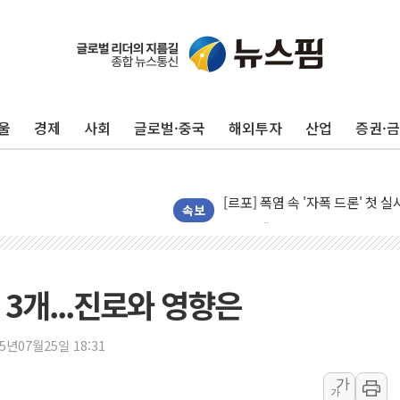
울
경제
사회
글로벌·중국
해외투자
산업
증권·
[AI 카드뉴스] 어린이집·유치원
운수업·기업활동 '원스톱'으로..
[르포] 폭염 속 '자폭 드론' 첫
공정위 "국고채 PD 15곳, 관행
속보
중소기업 기술자료 중국 계열사에
정부, 한화오션·에코프로비엠 등 
국표원, 해외직구 물놀이기구·유아
3개...진로와 영향은
쉐이크쉑, 남양주 현대아울렛에 
부모가 정부24에서 자녀 출입국
25년07월25일 18:31
소방청, 전국 시·도 구급과장 
가
가
'달라진 임신·출산·육아 지원 