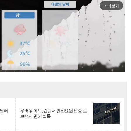
더보기
arrow_forward_ios
Mute
억달러
우버·웨이브, 런던서 안전요원 탑승 로
보택시 면허 획득