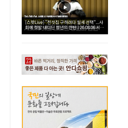
[스팟Live] "전셋집 구하려다 월세 선택"...사
회에 첫발 내디딘 청년의 한탄 | 26.08.06 서울
시 부동산 대토론회