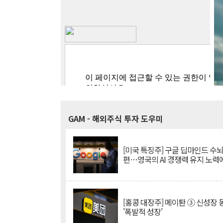
GAM
- 해외주식 투자 도우미
[미국 특징주] 구글 딥마인드 수
편…영국의 AI 경쟁력 유지 노력
[홍콩 대장주] 메이퇀 ③ 신성장
'폭발적 성장'