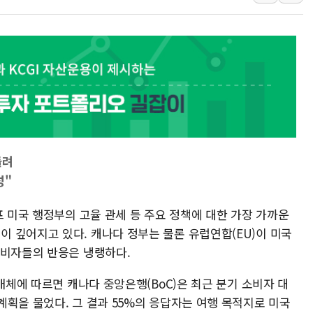
뉴욕증시 프리뷰, 미 주가선물 AI주
청와대, 북한 단거리 탄도미사일 발사
금값 7주 만에 최고…美 고용 둔화·
[인도증시] 중동 긴장 완화에 실적 호
러, 1인칭시점 드론으로 우크라 민간
[베트남 증시] 지수 하락 속 'DGC
'월가의 황제' 다이먼 "금융시장 레
돌려
양주 섬유염색공장서 화재 1명 중상…
성"
프 미국 행정부의 고율 관세 등 주요 정책에 대한 가장 가까운
 깊어지고 있다. 캐나다 정부는 물론 유럽연합(EU)이 미국
소비자들의 반응은 냉랭하다.
매체에 따르면 캐나다 중앙은행(BoC)은 최근 분기 소비자 대
획을 물었다. 그 결과 55%의 응답자는 여행 목적지로 미국