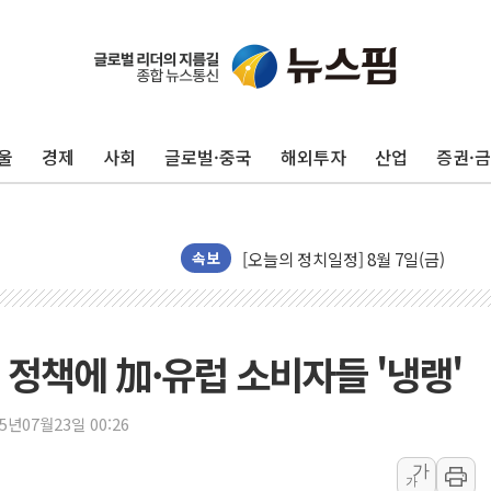
뉴욕증시, 유가·금리 부담에 하락…다
울
경제
사회
글로벌·중국
해외투자
산업
증권·
이란, 오만과 호르무즈 해협 재개방 합
[민주 당권주자 일정] 송영길·정청래·김
李대통령, 오늘 부동산 정책 점검 2
[오늘의 정치일정] 8월 7일(금)
속보
[오늘의 국회일정] 상임위·세미나·기자
이란, 美·이스라엘 선박 호르무즈 통항
유럽증시, 견조한 실적 소화하며 대부분
 정책에 加·유럽 소비자들 '냉랭'
리투아니아 국방 "러, 우크라 드론으로
구광모, 내주 실리콘밸리서 젠슨 황 
25년07월23일 00:26
뉴욕증시 개장 전 특징주...모더나
가
가
김정관 장관 "영업이익 N% 성과급