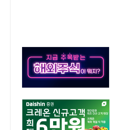
 차익실현 속 혼조세...웨스턴디지털·샌디스크↓
에 긴급 안보 점검회의
호르무즈 재개방 기대에 강세
조까지, 상승...호실적 보고 기업 상승세 뚜렷
인 '사파리' 공격… 시민들 공포감 극대화 전략
' 임시 주총 기대감에 홀로 상한가…마진 잔액은 사상 최고
버리지 위험수위…숨은 차입이 더 큰 변수"
대응 1단계 진압 중