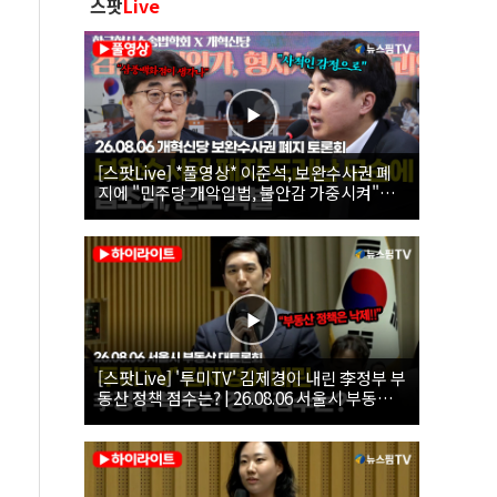
스팟
Live
[스팟Live] *풀영상* 이준석, 보완수사권 폐
지에 "민주당 개악입법, 불안감 가중시켜"｜
26.08.06 개혁신당 보완수사권 폐지 토론회
[스팟Live] '투미TV' 김제경이 내린 李정부 부
동산 정책 점수는? | 26.08.06 서울시 부동산
대토론회