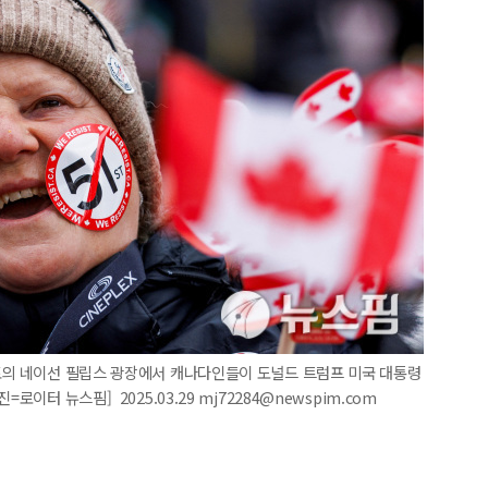
론토의 네이선 필립스 광장에서 캐나다인들이 도널드 트럼프 미국 대통령
로이터 뉴스핌] 2025.03.29 mj72284@newspim.com