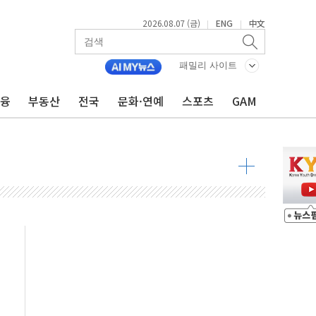
2026.08.07 (금)
ENG
中文
|
|
패밀리 사이트
우 5거래일 랠리 '마침표'
금융
부동산
전국
문화·연예
스포츠
GAM
의 막바지.."美와 직접 협상 없어"
민석 후보 - 8월 7일
차 회의…주택 공급 대책 막바지 조율할 듯
회견·주요 정당 - 8월 7일
 제한 추진…美 "통행 막을 권한 없어"
 상승… "2분기 기업 순이익 21% 증가" 전망
 나토 회원국 공격 검토… 거짓 깃발 작전"
재회…로봇·AI 데이터센터·모빌리티 구체화
·아이온큐·도어대시↑ VS 샌디스크·피그마·앱러빈↓
 반대…상법·자본시장법 개정 논의"