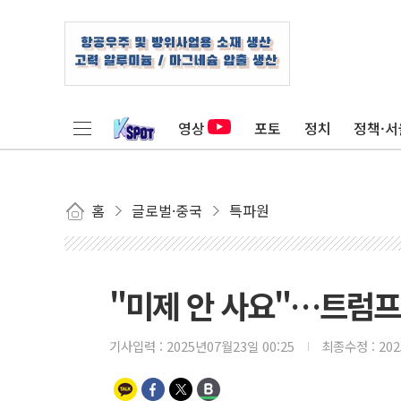
영상
포토
정치
정책·서
홈
글로벌·중국
특파원
"미제 안 사요"…트럼프
기사입력 :
2025년07월23일 00:25
최종수정 :
20