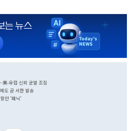
…美‑유럽 신뢰 균열 조짐
U에도 곧 서한 발송
항만 '패닉'