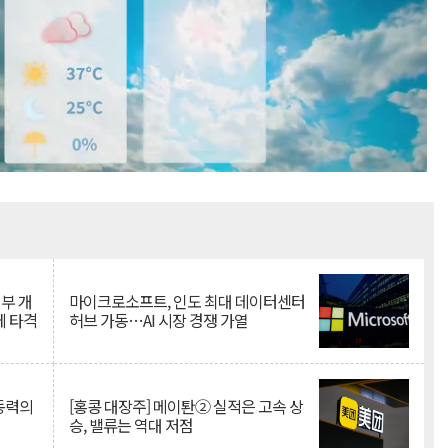
Mute
뇌부 개
마이크로소프트, 인도 최대 데이터센터
에 타격
허브 가동…AI 시장 경쟁 가열
 동력의
[홍콩 대장주] 메이퇀② 실적은 고속 상
승, 밸류는 역대 저점