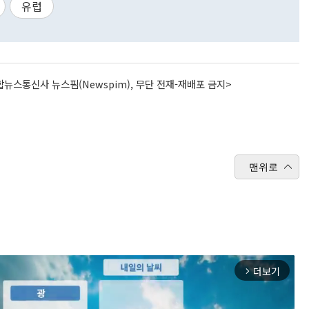
유럽
뉴스통신사 뉴스핌(Newspim), 무단 전재-재배포 금지>
맨위로
더보기
arrow_forward_ios