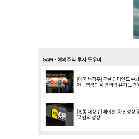
GAM
- 해외주식 투자 도우미
[미국 특징주] 구글 딥마인드 수
편…영국의 AI 경쟁력 유지 노력
[홍콩 대장주] 메이퇀 ③ 신성장
'폭발적 성장'