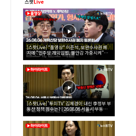
스팟
Live
[스팟Live] *풀영상* 이준석, 보완수사권 폐
지에 "민주당 개악입법, 불안감 가중시켜"｜
26.08.06 개혁신당 보완수사권 폐지 토론회
[스팟Live] '투미TV' 김제경이 내린 李정부 부
동산 정책 점수는? | 26.08.06 서울시 부동산
대토론회