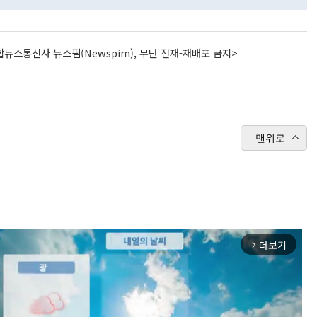
뉴스통신사 뉴스핌(Newspim), 무단 전재-재배포 금지>
맨위로
더보기
arrow_forward_ios