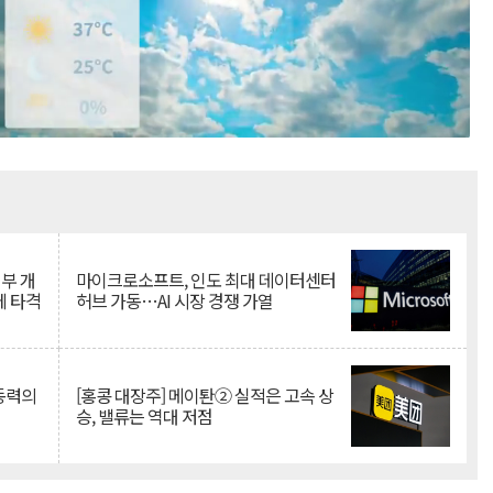
Mute
뇌부 개
마이크로소프트, 인도 최대 데이터센터
에 타격
허브 가동…AI 시장 경쟁 가열
 동력의
[홍콩 대장주] 메이퇀② 실적은 고속 상
승, 밸류는 역대 저점