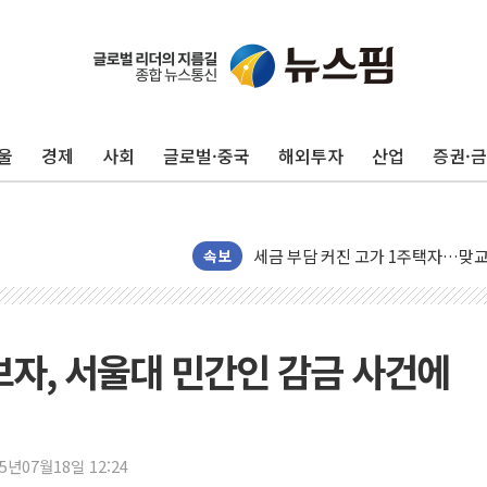
울
경제
사회
글로벌·중국
해외투자
산업
증권·
현대리바트, 원가 개선으로 실적 방
"세금 부담 덜자"…비거주 1주택자
세금 부담 커진 고가 1주택자…맞
속보
[금/유가] 이란의 호르무즈 해협 통
뉴욕증시, 유가·금리 부담에 하락…
이란, 오만과 호르무즈 해협 재개방 
보자, 서울대 민간인 감금 사건에
[민주 당권주자 일정] 송영길·정청래
李대통령, 오늘 부동산 정책 점검 
[오늘의 정치일정] 8월 7일(금)
[오늘의 국회일정] 상임위·세미나·기
25년07월18일 12:24