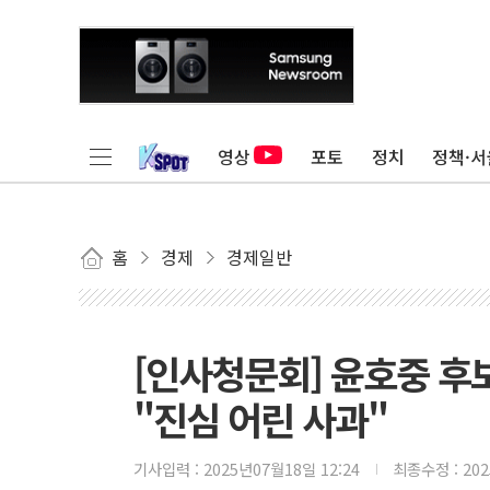
영상
포토
정치
정책·서
홈
경제
경제일반
[인사청문회] 윤호중 후
"진심 어린 사과"
기사입력 :
2025년07월18일 12:24
최종수정 :
20