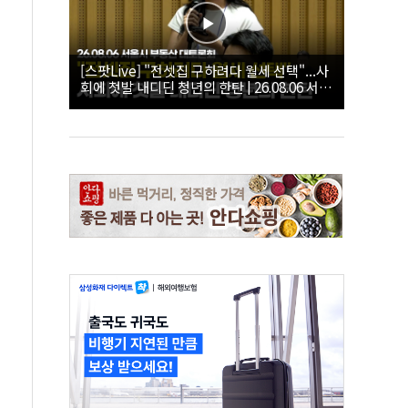
[스팟Live] "전셋집 구하려다 월세 선택"...사
회에 첫발 내디딘 청년의 한탄 | 26.08.06 서울
시 부동산 대토론회