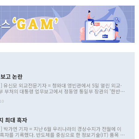
보고 논란
] 유신모 외교전문기자 = 청와대 영빈관에서 5일 열린 외교·
부 부처의 대통령 업무보고에서 정동영 통일부 장관의 '한반도
 구상'과 업무보고 발언이 논란을 빚고 있다. 이날 정 장관의
10
정부 내 조율을 거치지 않은 사안을 정책으로 추진하겠다고 공
는가 하면 사실 관계에 맞지 않은 설명도 있었다. 이재명 대통
로 신중을 기해 달라고 경고했고, 조현 외교부 장관은 '이상
지 최대 흑자
 근거한 비현실적 구상'이라는 비판을 내놨다. 그동안 정 장
책 관련 발언이 물의를 빚은 적은 여러 번 있지만 대통령과 유
] 박가연 기자 = 지난 6월 우리나라의 경상수지가 전월에 이
이 공개적으로 부정적 입장을 표명한 것은 이례적이다. 정 장
 흑자를 기록했다. 반도체를 중심으로 한 정보기술(IT) 품목 수
대북 접근법과 월권을 제어해야 한다는 목소리도 높아지고 있