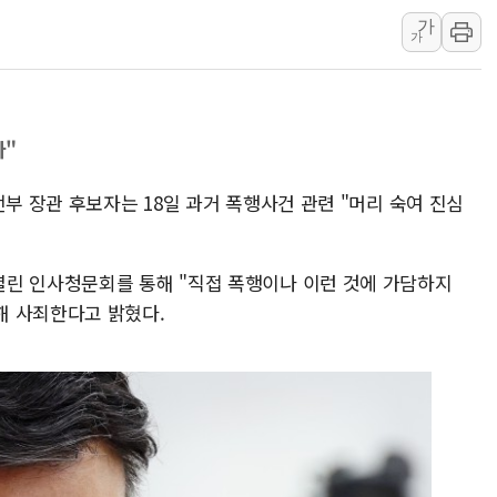
이란, 美·이스라엘 선박 호르무즈 
가
유럽증시, 견조한 실적 소화하며 대부
가
리투아니아 국방 "러, 우크라 드론
구광모, 내주 실리콘밸리서 젠슨 황
뉴욕증시 개장 전 특징주...모더
다"
김정관 장관 "영업이익 N% 성과
전부 장관 후보자는 18일 과거 폭행사건 관련 "머리 숙여 진심
뉴욕증시 프리뷰, 미 주가선물 AI
청와대, 북한 단거리 탄도미사일 발
금값 7주 만에 최고…美 고용 둔화
린 인사청문회를 통해 "직접 폭행이나 이런 것에 가담하지
[인도증시] 중동 긴장 완화에 실적 
해 사죄한다고 밝혔다.