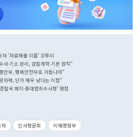
보자 '자료제출 미흡' 꼬투리
수사·기소 분리, 검찰개혁 기본 원칙"
"행안부, 행복안전부로 거듭나야"
원자력, 단가 매우 낮다는 이점"
'경찰국 폐지·중대범죄수사청' 쟁점
보자
인사청문회
이재명정부