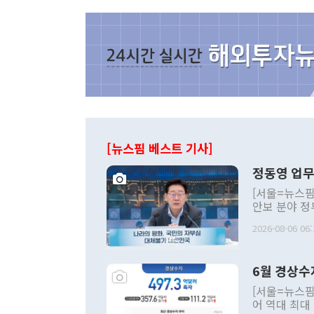
[뉴스핌 베스트 기사]
정동영 업무
[서울=뉴스핌
안보 분야 정
평화공존 발전
2026-08-06 06:
발언 중에는 
언한 것이 있
령은 공개적으
6월 경상수
주의적 희망에
관의 대북 정
[서울=뉴스핌
관 부처 장관
어 역대 최대
관의 무리한 