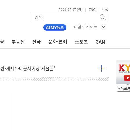
2026.08.07 (금)
ENG
中文
|
|
패밀리 사이트
금융
부동산
전국
문화·연예
스포츠
GAM
어…다음 과제는 '외형 확대'
 귀환 조짐에 전월세시장 '긴장'
교환·재매수·다운사이징 '저울질'
항 제한 검토에 유가 3% 급등…금값 보합
다우 5거래일 랠리 '마침표'
합의 막바지.."美와 직접 협상 없어"
·김민석 후보 - 8월 7일
2차 회의…주택 공급 대책 막바지 조율할 듯
자회견·주요 정당 - 8월 7일