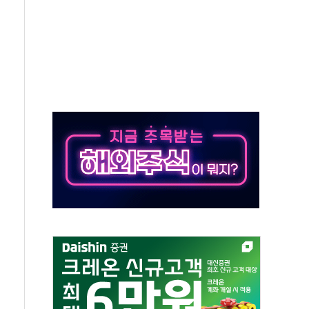
통항 제한 추진…美 "통행 막을 권한 없어"
분 상승… "2분기 기업 순이익 21% 증가" 전망
으로 나토 회원국 공격 검토… 거짓 깃발 작전"
 재회…로봇·AI 데이터센터·모빌리티 구체화
나·아이온큐·도어대시↑ VS 샌디스크·피그마·앱러빈↓
급 반대…상법·자본시장법 개정 논의"
주 차익실현 속 혼조세...웨스턴디지털·샌디스크↓
사에 긴급 안보 점검회의
·호르무즈 재개방 기대에 강세
호조까지, 상승...호실적 보고 기업 상승세 뚜렷