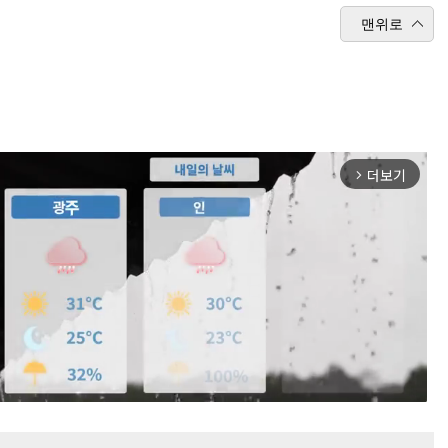
맨위로
더보기
arrow_forward_ios