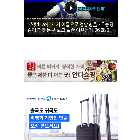
[스팟Live] “자기 이름으로 정당명을…” 송영
길이 피켓 문구 보고 놀란 이유는? | 26.08.09
더불어민주당 당대표·최고위원 후보 대구·경
북 합동연설회