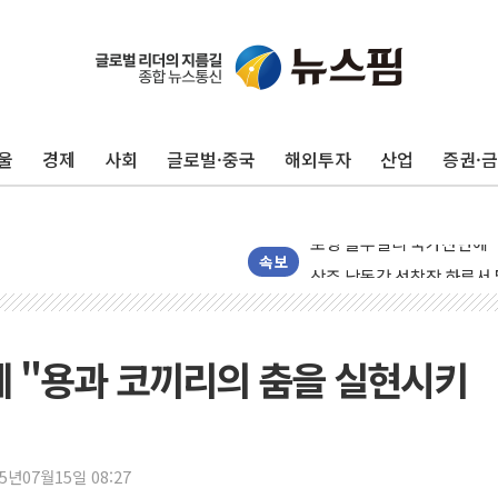
울
경제
사회
글로벌·중국
해외투자
산업
증권·
평택 진위면 공장서 질식사
포항 블루밸리 국가산단에 '
상주 낙동강 선착장 하류서 50
속보
[종합] 김민석, 정청래에 누적 '
민주당 경북도당위원장에 오중
인천서 말다툼 중 어머니 살
에 "용과 코끼리의 춤을 실현시키
김민석, 강원·대구·경북 경선서
[속보] 민주, 강원·대구·경북 
[속보] 민주, 경북 경선 결과 
25년07월15일 08:27
[속보] 민주, 대구 경선 결과 