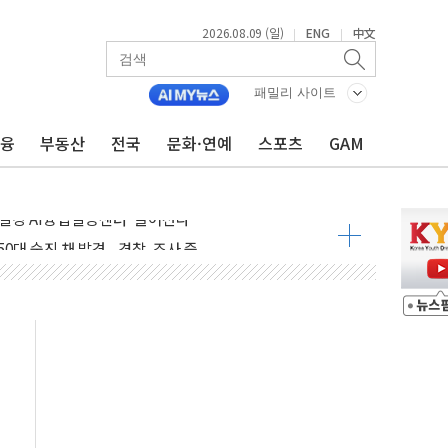
2026.08.09 (일)
ENG
中文
|
|
패밀리 사이트
금융
부동산
전국
문화·연예
스포츠
GAM
고 발생…작업자 1명 숨져
철강 AI융합실증센터' 들어선다
대 숨진 채 발견...경찰, 조사 중
1.48%p' 차 선두 유지...金 46.01% vs 鄭 44.53%
기 당선...합산득표율 68.63%
해 10대 구속…범행 후 반려견도 죽여
 정청래에 승리…金 48.54% vs 鄭 44.40%
경선 결과...김민석 48.54% 정청래 44.40%
발표...김민석 47.37% 정청래 45.71% 송영길 6.92%
발표...정청래 47.82% 김민석 46.35% 송영길 5.83%