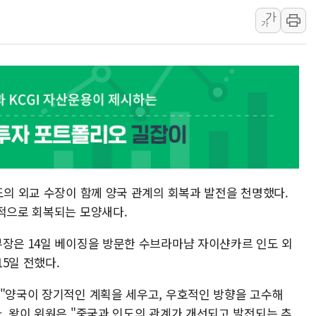
가
[속보] 민주, 강원 경선 결과 
가
정재헌 CEO, SKT 장기고
최태원, 노소영에 9440억
하나금융, 명동 소상공인에 
인천시 광복절 현수막 '태
병무청, 보충역 전면 손질…
홈플러스發 대형마트 판매,
윤준병·이해민 의원, '정부
'호우·산사태 주의보' 울진 
도의 외교 수장이 함께 양국 관계의 회복과 발전을 천명했다.
여야, 황희 '버스 하우스' 공
격적으로 회복되는 모양새다.
부장은 14일 베이징을 방문한 수브라마냠 자이샨카르 인도 외
5일 전했다.
 "양국이 장기적인 계획을 세우고, 우호적인 방향을 고수해
. 왕이 위원은 "중국과 인도의 관계가 개선되고 발전되는 추