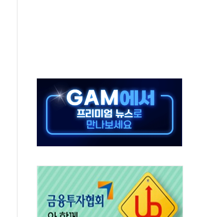
발표...김민석 50.30% 정청래 41.94% 송영길 7.76%
객 400명 맞이…"마음 잇는 시간 되길"
 지급 확정되나…재상고 앞두고 막판 셈법
'행복상자' 전달
극기 거꾸로' 논란…이틀만에 철거
 예술·체육요원 최대 33% 감축
 역대 최대폭 감소한 9.4%↓…유통업계 양극화 심화
 특사'로 콜롬비아 대통령 취임식 참석
시간당 30mm 강한 비...호우 피해 없어
방…野 "청년 우롱 기괴" vs 與 "송구한 해프닝"