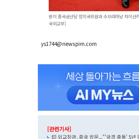
왕이 중국공산당 정치국위원과 수브라마냠 자이샨카르
국외교부]
ys1744@newspim.com
[관련기사]
印 외교장관, 중국 방문..."'국경 충돌' 5