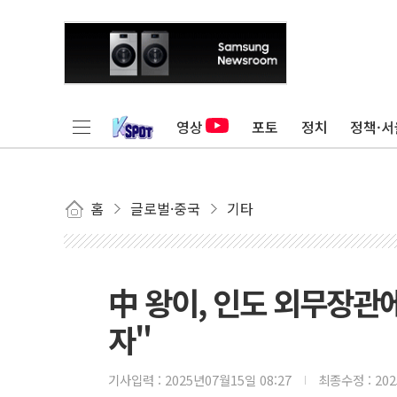
영상
포토
정치
정책·서
홈
글로벌·중국
기타
中 왕이, 인도 외무장관
자"
기사입력 :
2025년07월15일 08:27
최종수정 :
20