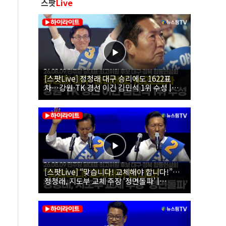
스팟
Live
[스팟Live] 정청래 대구 승리에도 1622표
차…강원·TK 경선 이긴 김민석 1위 수성 |
26.08.09 더불어민주당 당대표·최고위원 후
보 대구·경북 합동연설회
[스팟Live] “맞습니다! 교체해야 합니다!”…
정청래, 지도부 교체 주장 ‘정면돌파’ |
26.08.09 더불어민주당 당대표·최고위원 후
보 대구·경북 합동연설회