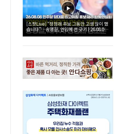
[스팟Live] “정청래 후보 그동안 고생 많이 했
습니다”…송영길, 연임에 선 긋기 | 26.08.08
더불어민주당 당대표·최고위원 후보 제주 합
동연설회