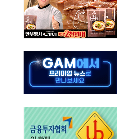
, 수도 베이징도 부동산 규제 철폐
위 상승으로 피서객 7명 고립…전원 구조
별똥별 멍' 운영…페르세우스 유성우 관측
시간당 50mm 이상 폭우…호우경보 발효
0대 숨져…온열질환 여부 조사
능시험 오전 집중 편성…체감온도 38도 넘으면 중단