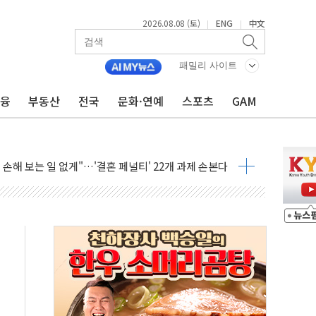
2026.08.08 (토)
ENG
中文
|
|
(8.10~8.14)
만지작…공습 한계·탄약 부족 현실화
패밀리 사이트
 최대 50㎜ 폭우…강원 동해안 강한 비 어어져
금융
부동산
전국
문화·연예
스포츠
GAM
…60대 환경미화원 수거차에 치여 사망
흉기 난동…60대 남성 2명 숨져
손해 보는 일 없게"…'결혼 페널티' 22개 과제 손본다
서 모터보트 전복…1명 사망·1명 실종
자 기림의 날 참석..."국제적 시민 연대로 목소리 내야"
질 중 실종 60대 나흘만에 숨진 채 발견
 흉기 살해 10대 아들 체포
 '뻔뻔' 받아친 정청래…제주 연설서 신경전 고조
재검토 지시…與 "적극 환영"·野 "졸속 국정"
주의보…10일까지 최대 3.5m 높은 물결
사망 23명…정부, 비상대응기구 가동