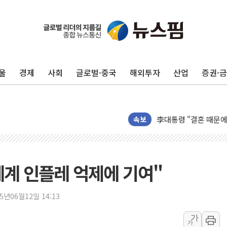
이번주 국내 주요 금융일정
美, 이란전 출구전략 
강릉·동해·삼척 시간당
울
경제
사회
글로벌·중국
해외투자
산업
증권·
폐기물 수거하다 참변
서울 중랑구 주택가서 
李대통령 "결혼 때문에 
여수 오동도 인근 해상
속보
추미애, '위안부' 피해
인천 선재도 갯벌서 해루
인천서 말다툼 중 어머니
계 인플레 억제에 기여"
'화합' 꺼낸 김민석에
李대통령, ISA 개편 
25년06월12일 14:13
동해중부 전 해상 풍랑
가
가
연일 폭염에 온열질환 