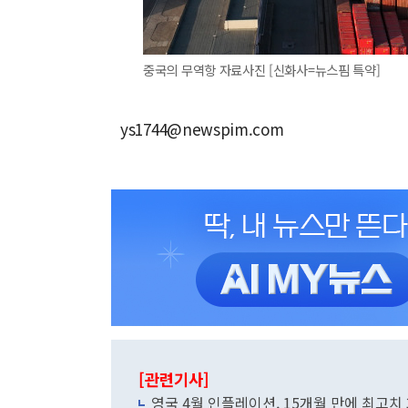
중국의 무역항 자료사진 [신화사=뉴스핌 특약]
ys1744@newspim.com
[관련기사]
영국 4월 인플레이션, 15개월 만에 최고치 