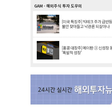
GAM
- 해외주식 투자 도우미
[미국 특징주] 빅테크 주가 급반등..
불안 잦아들고 낙관론 되살아나
[홍콩 대장주] 메이퇀 ③ 신성장
'폭발적 성장'