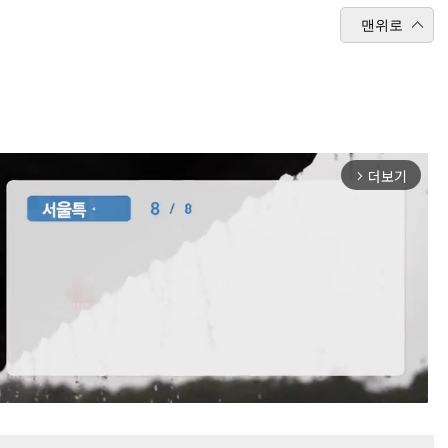
맨위로
더보기
arrow_forward_ios