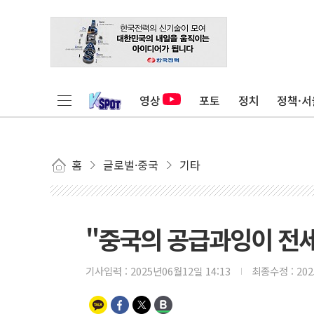
영상
포토
정치
정책·서
홈
글로벌·중국
기타
"중국의 공급과잉이 전세
기사입력 :
2025년06월12일 14:13
최종수정 :
20