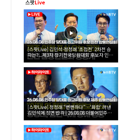
스팟
Live
[스팟Live] 김민석·정청래 ‘초접전’ 2차전 승
자는?...제3차 정기전국당원대회 후보자 인천
합동연설회 생중계 | 26.08.08
[스팟Live] 정청래 “뻔뻔하다”…‘화합’ 꺼낸
김민석에 정면 반격 | 26.08.08 더불어민주당
당대표·최고위원 후보 제주 합동연설회