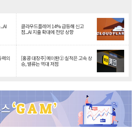
Mute
.AI
클라우드플레어 14% 급등해 신고
점...AI 지출 확대에 전망 상향
 동력의
[홍콩 대장주] 메이퇀② 실적은 고속 상
승, 밸류는 역대 저점