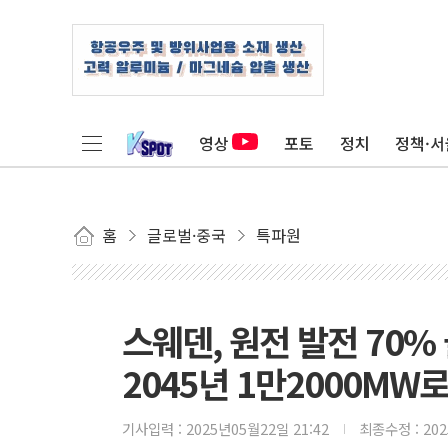
영상
포토
정치
정책·서
홈
글로벌·중국
특파원
스웨덴, 원전 발전 70
2045년 1만2000MW
기사입력 :
2025년05월22일 21:42
최종수정 :
20