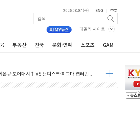
2026.08.07 (금)
ENG
中文
|
|
패밀리 사이트
금융
부동산
전국
문화·연예
스포츠
GAM
 나토 회원국 공격 검토… 거짓 깃발 작전"
재회…로봇·AI 데이터센터·모빌리티 구체화
·아이온큐·도어대시↑ VS 샌디스크·피그마·앱러빈↓
 반대…상법·자본시장법 개정 논의"
 차익실현 속 혼조세...웨스턴디지털·샌디스크↓
에 긴급 안보 점검회의
호르무즈 재개방 기대에 강세
조까지, 상승...호실적 보고 기업 상승세 뚜렷
인 '사파리' 공격… 시민들 공포감 극대화 전략
' 임시 주총 기대감에 홀로 상한가…마진 잔액은 사상 최고
버리지 위험수위…숨은 차입이 더 큰 변수"