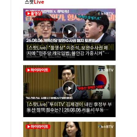
스팟
Live
[스팟Live] *풀영상* 이준석, 보완수사권 폐
지에 "민주당 개악입법, 불안감 가중시켜"｜
26.08.06 개혁신당 보완수사권 폐지 토론회
[스팟Live] '투미TV' 김제경이 내린 李정부 부
동산 정책 점수는? | 26.08.06 서울시 부동산
대토론회