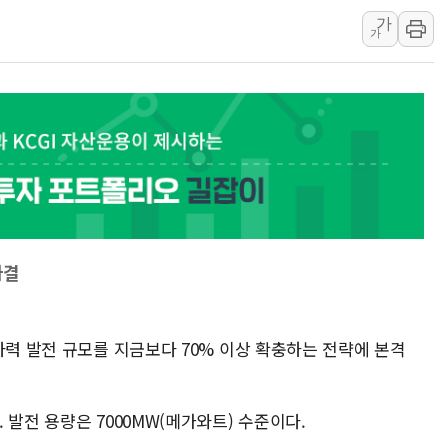
가
양주 섬유염색공장서 화재 1명 중상…
가
김정관 산업부 장관 "주 52시간 손봐
해군 1함대 창설 80주년…지역과 함께
[3보] 북, 원산서 동해로 단거리 탄도
우크라 드론 전술, 중남미 콜롬비아에
동해해경, 독도 해상서 부유물 감긴 
주한미군 "오산기지 누출, 백린 아닌 
구미 폐염산처리업체서 불 2시간30여
해군과 함께하는 '불금전파, 송정' 시
가결
자력 발전 규모를 지금보다 70% 이상 확충하는 전략에 본격
 발전 용량은 7000MW(메가와트) 수준이다.