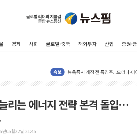
울
경제
사회
글로벌·중국
해외투자
산업
증권·
리투아니아 국방 "러, 우크라 드론으로
구광모, 내주 실리콘밸리서 젠슨 황 
뉴욕증시 개장 전 특징주...모더나
김정관 장관 "영업이익 N% 성과급
속보
뉴욕증시 프리뷰, 미 주가선물 AI주
청와대, 북한 단거리 탄도미사일 발사
금값 7주 만에 최고…美 고용 둔화·
% 늘리는 에너지 전략 본격 돌입…
[인도증시] 중동 긴장 완화에 실적 호
로
러, 1인칭시점 드론으로 우크라 민간
[베트남 증시] 지수 하락 속 'DGC
25년05월22일 21:45
'월가의 황제' 다이먼 "금융시장 레