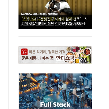
[스팟Live] "전셋집 구하려다 월세 선택"...사
회에 첫발 내디딘 청년의 한탄 | 26.08.06 서울
시 부동산 대토론회