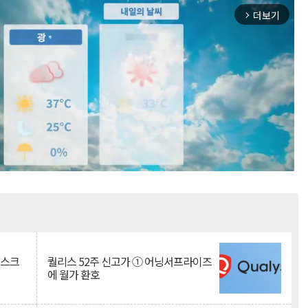
더보기
arrow_forward_ios
Mute
리스크
퀄리스 52주 신고가 ① 어닝서프라이즈
에 월가 환호