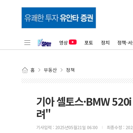
영상
포토
정치
정책·서
홈
부동산
정책
기아 셀토스·BMW 520i
려"
기사입력 :
2025년05월21일 06:00
최종수정 :
20