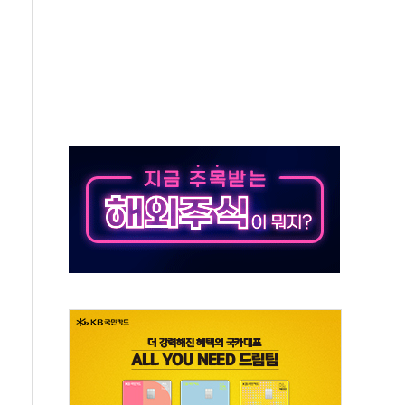
버리지 위험수위…숨은 차입이 더 큰 변수"
대응 1단계 진압 중
야, 경쟁상대 中과 비교해야"
하는 '선봉'의 대민 봉사
미사일 1발 발사… 올해 10번째·42일 만 도발
 새 안보 위기… 반군·마약카르텔이 습득해 전투 활용
어선 구조
무해한 표면 부식 물질"
분만에 진화...외국인 노동자 숨져
즌2