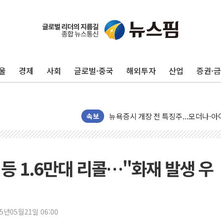
울
경제
사회
글로벌·중국
해외투자
산업
증권·
리투아니아 국방 "러, 우크라 드론으로
구광모, 내주 실리콘밸리서 젠슨 황 
뉴욕증시 개장 전 특징주...모더나
속보
김정관 장관 "영업이익 N% 성과급
뉴욕증시 프리뷰, 미 주가선물 AI주
청와대, 북한 단거리 탄도미사일 발사
 등 1.6만대 리콜…"화재 발생 우
금값 7주 만에 최고…美 고용 둔화·
[인도증시] 중동 긴장 완화에 실적 호
러, 1인칭시점 드론으로 우크라 민간
25년05월21일 06:00
[베트남 증시] 지수 하락 속 'DGC