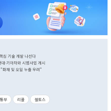
 핵심 기술 개발 나선다
 현대·기아차와 시범사업 개시
콜…"화재 및 오일 누출 우려"
통부
리콜
셀토스