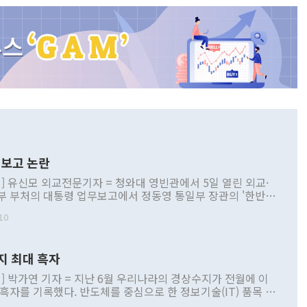
보고 논란
] 유신모 외교전문기자 = 청와대 영빈관에서 5일 열린 외교·
부 부처의 대통령 업무보고에서 정동영 통일부 장관의 '한반도
 구상'과 업무보고 발언이 논란을 빚고 있다. 이날 정 장관의
10
정부 내 조율을 거치지 않은 사안을 정책으로 추진하겠다고 공
는가 하면 사실 관계에 맞지 않은 설명도 있었다. 이재명 대통
로 신중을 기해 달라고 경고했고, 조현 외교부 장관은 '이상
지 최대 흑자
 근거한 비현실적 구상'이라는 비판을 내놨다. 그동안 정 장
책 관련 발언이 물의를 빚은 적은 여러 번 있지만 대통령과 유
] 박가연 기자 = 지난 6월 우리나라의 경상수지가 전월에 이
이 공개적으로 부정적 입장을 표명한 것은 이례적이다. 정 장
 흑자를 기록했다. 반도체를 중심으로 한 정보기술(IT) 품목 수
대북 접근법과 월권을 제어해야 한다는 목소리도 높아지고 있
간 상품수출이 처음으로 1000억달러를 넘어선 영향이다. [자