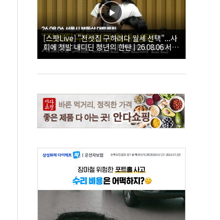
[스팟Live] "전셋집 구하려다 월세 선택"...사
회에 첫발 내디딘 청년의 한탄 | 26.08.06 서울
시 부동산 대토론회