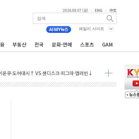
2026.08.07 (금)
ENG
中文
|
|
패밀리 사이트
금융
부동산
전국
문화·연예
스포츠
GAM
 나토 회원국 공격 검토… 거짓 깃발 작전"
재회…로봇·AI 데이터센터·모빌리티 구체화
·아이온큐·도어대시↑ VS 샌디스크·피그마·앱러빈↓
 반대…상법·자본시장법 개정 논의"
 차익실현 속 혼조세...웨스턴디지털·샌디스크↓
에 긴급 안보 점검회의
호르무즈 재개방 기대에 강세
조까지, 상승...호실적 보고 기업 상승세 뚜렷
인 '사파리' 공격… 시민들 공포감 극대화 전략
' 임시 주총 기대감에 홀로 상한가…마진 잔액은 사상 최고