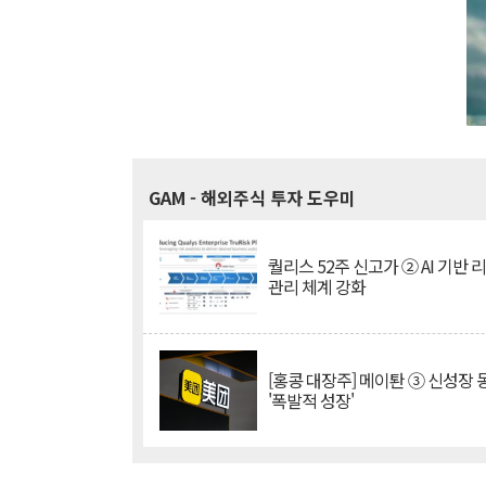
GAM
- 해외주식 투자 도우미
퀄리스 52주 신고가 ② AI 기반 
관리 체계 강화
[홍콩 대장주] 메이퇀 ③ 신성장
'폭발적 성장'