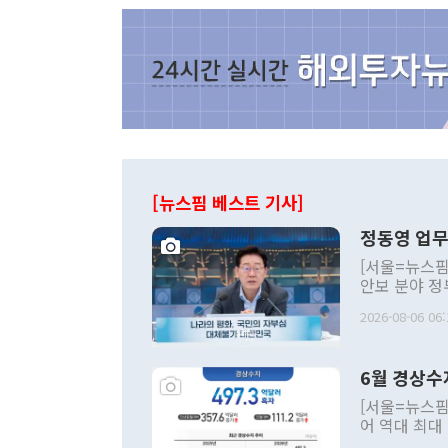
[뉴스핌 베스트 기사]
정동영 업무
[서울=뉴스핌
안보 분야 정
평화공존 발전
2026-08-06 06:
발언 중에는 
언한 것이 있
령은 공개적으
6월 경상수
주의적 희망에
관의 대북 정
[서울=뉴스핌
관 부처 장관
어 역대 최대
관의 무리한 
출 호조로 월