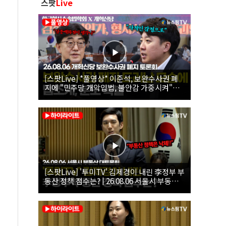
스팟
Live
[스팟Live] *풀영상* 이준석, 보완수사권 폐
지에 "민주당 개악입법, 불안감 가중시켜"｜
26.08.06 개혁신당 보완수사권 폐지 토론회
[스팟Live] '투미TV' 김제경이 내린 李정부 부
동산 정책 점수는? | 26.08.06 서울시 부동산
대토론회