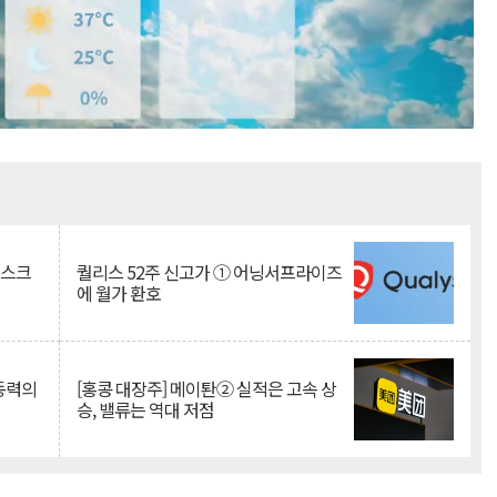
Mute
리스크
퀄리스 52주 신고가 ① 어닝서프라이즈
에 월가 환호
 동력의
[홍콩 대장주] 메이퇀② 실적은 고속 상
승, 밸류는 역대 저점