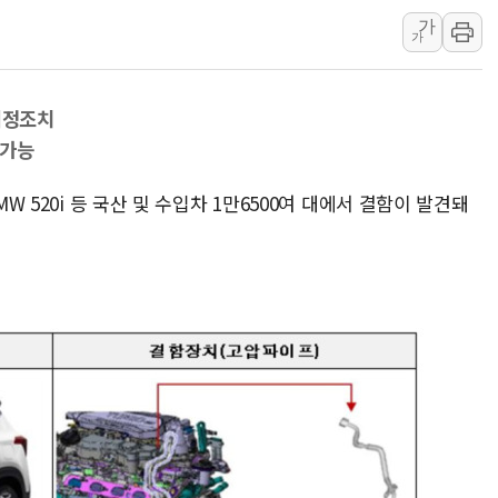
가
'월가의 황제' 다이먼 "금융시장 레
가
양주 섬유염색공장서 화재 1명 중상…
김정관 산업부 장관 "주 52시간 손봐
 시정조치
해군 1함대 창설 80주년…지역과 함께
 가능
[3보] 북, 원산서 동해로 단거리 탄도
우크라 드론 전술, 중남미 콜롬비아에
MW 520i 등 국산 및 수입차 1만6500여 대에서 결함이 발견돼
동해해경, 독도 해상서 부유물 감긴 
주한미군 "오산기지 누출, 백린 아닌 
구미 폐염산처리업체서 불 2시간30여
해군과 함께하는 '불금전파, 송정' 시