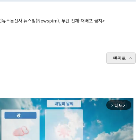
뉴스통신사 뉴스핌(Newspim), 무단 전재-재배포 금지>
맨위로
더보기
arrow_forward_ios