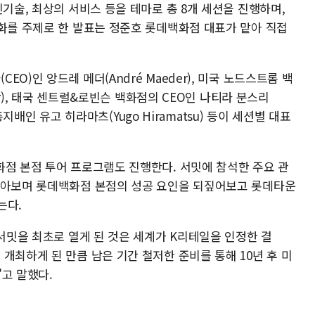
신기술, 최상의 서비스 등을 테마로 총 8개 세션을 진행하며,
진화를 주제로 한 발표는 정준호 롯데백화점 대표가 맡아 직접
O)인 앙드레 메더(André Maeder), 미국 노드스트롬 백
ler), 태국 센트럴&로빈슨 백화점의 CEO인 나티라 분스리
의 총지배인 유고 히라마츠(Yugo Hiramatsu) 등이 세션별 대표
화점 본점 투어 프로그램도 진행한다. 서밋에 참석한 주요 관
돌아보며 롯데백화점 본점의 성공 요인을 되짚어보고 롯데타운
는다.
 서밋을 최초로 열게 된 것은 세계가 K리테일을 인정한 결
개최하게 된 만큼 남은 기간 철저한 준비를 통해 10년 후 미
"고 말했다.