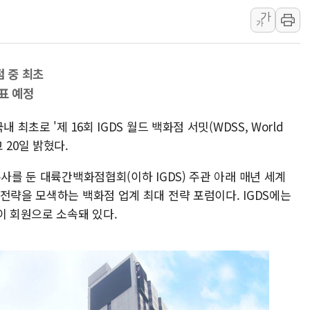
아바코, 2분기 매출 120억원
가
가
랩지노믹스 "디엑솜과 美 암
보로노이, 폐암 치료제 'VRN
점 중 최초
푸본현대생명, 육군 3군단과
표 예정
교보생명, '교보K-맞춤건강
벼랑 끝 선 '동전주' 무더기
최초로 '제 16회 IGDS 월드 백화점 서밋(WDSS, World
1순위보다 낮은 특별공급 
고 20일 밝혔다.
사를 둔 대륙간백화점협회(이하 IGDS) 주관 아래 매년 세계
전략을 모색하는 백화점 업계 최대 전략 포럼이다. IGDS에는
이 회원으로 소속돼 있다.