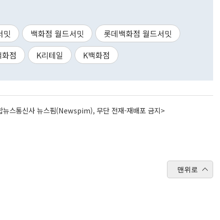
서밋
백화점 월드서밋
롯데백화점 월드서밋
백화점
K리테일
K백화점
뉴스통신사 뉴스핌(Newspim), 무단 전재-재배포 금지>
맨위로