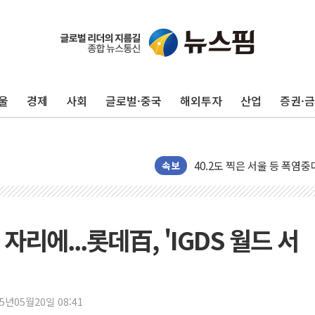
후티 반군, 예멘 정부군과 
42.5도 역대급 폭염…동물
경찰, 9월부터 '가족 사건'
울
경제
사회
글로벌·중국
해외투자
산업
증권·
포스코홀딩스, 포스코인터·D
태국 학교서 중학생 총기 난사
40.2도 찍은 서울 등 폭염
속보
"文정부 악몽 재현 안돼"..
신세계사이먼 '대구 프리미엄 
李대통령, 호우 피해 경북 
리에...롯데百, 'IGDS 월드 서
'변기 수리' 집주인에게 흉기
워트, 상반기 영업이익 30
프롬바이오, 10일 거래 재
25년05월20일 08:41
NH농협생명, 농작업 중 온