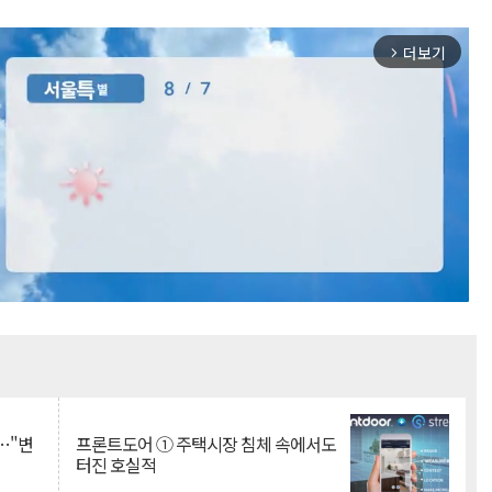
더보기
arrow_forward_ios
Mute
…"변
프론트도어 ① 주택시장 침체 속에서도
터진 호실적