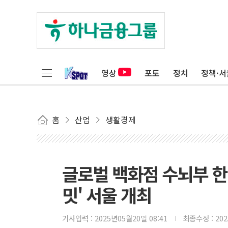
영상
포토
정치
정책·서
홈
산업
생활경제
글로벌 백화점 수뇌부 한 자
밋' 서울 개최
기사입력 :
2025년05월20일 08:41
최종수정 :
20