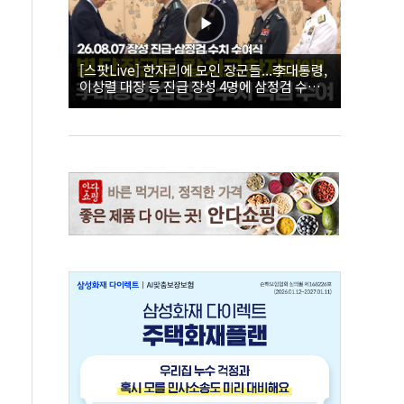
[스팟Live] 한자리에 모인 장군들...李대통령,
이상렬 대장 등 진급 장성 4명에 삼정검 수치
직접 수여｜26.08.07 장성 진급·삼정검 수치
수여식