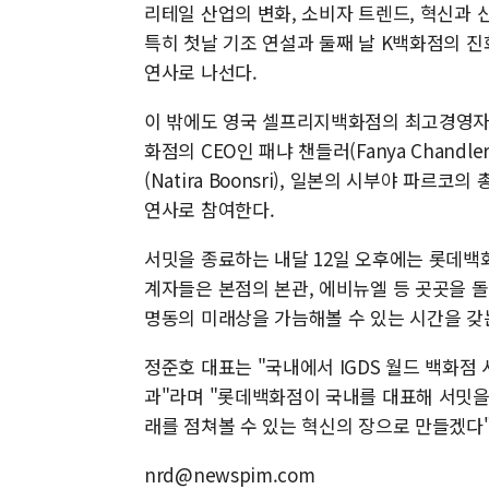
리테일 산업의 변화, 소비자 트렌드, 혁신과 
특히 첫날 기조 연설과 둘째 날 K백화점의 
연사로 나선다.
이 밖에도 영국 셀프리지백화점의 최고경영자(CE
화점의 CEO인 패냐 챈들러(Fanya Chand
(Natira Boonsri), 일본의 시부야 파르코
연사로 참여한다.
서밋을 종료하는 내달 12일 오후에는 롯데백
계자들은 본점의 본관, 에비뉴엘 등 곳곳을 
명동의 미래상을 가늠해볼 수 있는 시간을 갖
정준호 대표는 "국내에서 IGDS 월드 백화점
과"라며 "롯데백화점이 국내를 대표해 서밋을 
래를 점쳐볼 수 있는 혁신의 장으로 만들겠다
nrd@newspim.com