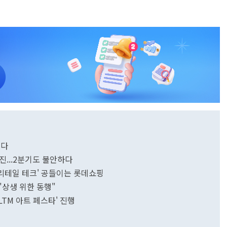
연다
부진...2분기도 불안하다
..'리테일 테크' 공들이는 롯데쇼핑
"상생 위한 동행"
LTM 아트 페스타' 진행