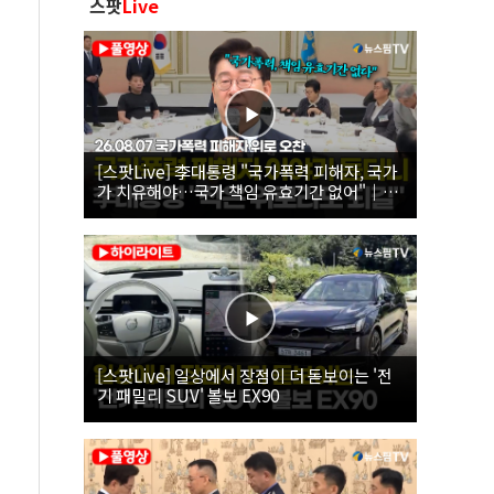
스팟
Live
[스팟Live] 李대통령 "국가폭력 피해자, 국가
가 치유해야…국가 책임 유효기간 없어"｜
26.08.07 국가폭력 피해자 위로 오찬
[스팟Live] 일상에서 장점이 더 돋보이는 '전
기 패밀리 SUV' 볼보 EX90