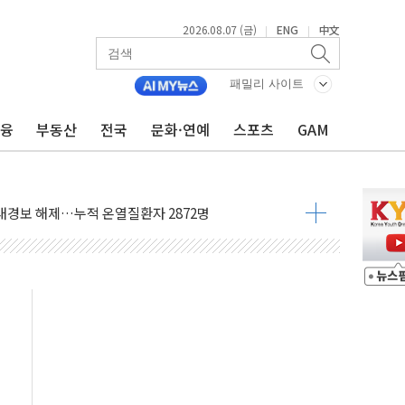
2026.08.07 (금)
ENG
中文
|
|
사우디 동시 공격… 위기 고조되는 또 다른 중동 화약고
패밀리 사이트
들도 특별식으로 여름나기 [뉴스핌 줌인]
 못 맡는다…상피제 실시
금융
부동산
전국
문화·연예
스포츠
GAM
X 지분 일부 매각
...최소 7명 사망
중대경보 해제…누적 온열질환자 2872명
.李 부동산 세제안에 與 내부서 '총선·대선 직격탄' 우려
아울렛' 건립 '본궤도'
안동·의성 특별재난지역 선포
 휘두른 30대 세입자…경찰, 현행범 체포
억원
개…"재무구조 개편"
열질환 보장…폭염기 신속 보상 강화