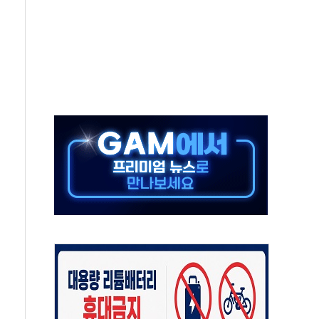
 진단 분야 독점 라이선스 계약"
11' 캐나다 IND 신청
 군 장병 금융교육·전역 지원 협약
보험' 6개월 배타적사용권 획득
 상폐 위기…관리종목 우려 지정예고 총 63개
경쟁률… 실수요자 관심