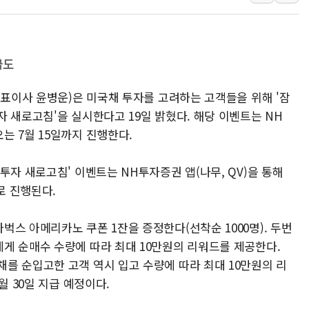
1순위보다 낮은 특별공급 
컴투스 '제우스: 오만의 신'
네이버 클립, 시청 만으로 
급도
서울 재건축·재개발 정상화시 
대표이사 윤병운)은 미국채 투자를 고려하는 고객들을 위해 '잠
[인사] 공정거래위원회
 새로고침'을 실시한다고 19일 밝혔다. 해당 이벤트는 NH
KDB생명 본입찰 3파전…
는 7월 15일까지 진행한다.
투자 새로고침' 이벤트는 NH투자증권 앱(나무, QV)을 통해
로 진행된다.
스 아메리카노 쿠폰 1잔을 증정한다(선착순 1000명). 두번
게 순매수 수량에 따라 최대 10만원의 리워드를 제공한다.
를 순입고한 고객 역시 입고 수량에 따라 최대 10만원의 리
월 30일 지급 예정이다.