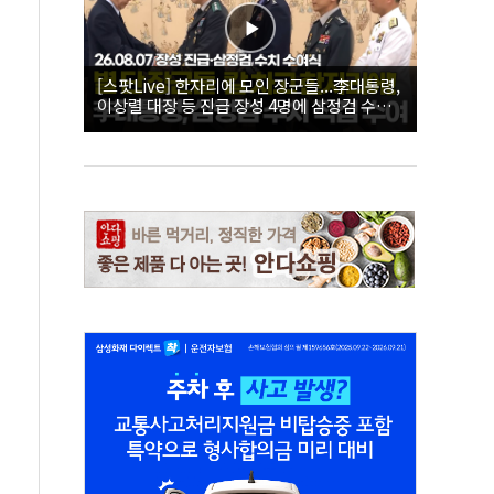
[스팟Live] 한자리에 모인 장군들...李대통령,
이상렬 대장 등 진급 장성 4명에 삼정검 수치
직접 수여｜26.08.07 장성 진급·삼정검 수치
수여식