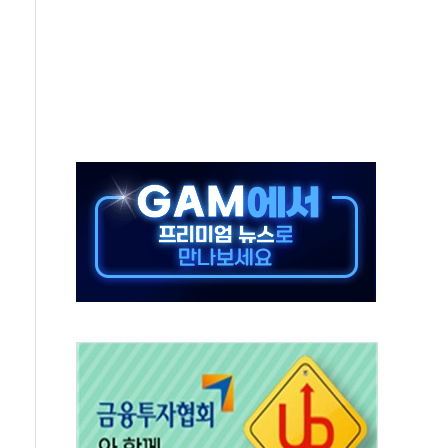
경쟁률… 실수요자 관심
 26일 출시, 유저의 캐릭터가 AI로 플레이한다
혜택 얻는 피드코인 이벤트 진행
5년 내 9만가구 순증...이주 대란도 제한적
한화·흥국·한투 참여