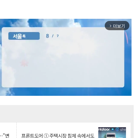
더보기
arrow_forward_ios
Mute
…"변
프론트도어 ① 주택시장 침체 속에서도