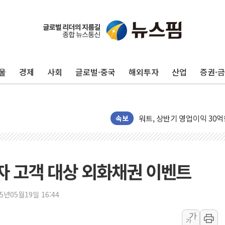
40.2도 찍은 서울 등 폭염
"文정부 악몽 재현 안돼"..
신세계사이먼 '대구 프리미엄 
울
경제
사회
글로벌·중국
해외투자
산업
증권·
李대통령, 호우 피해 경북 
'변기 수리' 집주인에게 흉기
워트, 상반기 영업이익 30
프롬바이오, 10일 거래 재
속보
NH농협생명, 농작업 중 온
아바코, 2분기 매출 120억원
랩지노믹스 "디엑솜과 美 암
자 고객 대상 외화채권 이벤트
보로노이, 폐암 치료제 'VRN
푸본현대생명, 육군 3군단과
25년05월19일 16:44
교보생명, '교보K-맞춤건강
가
가
벼랑 끝 선 '동전주' 무더기