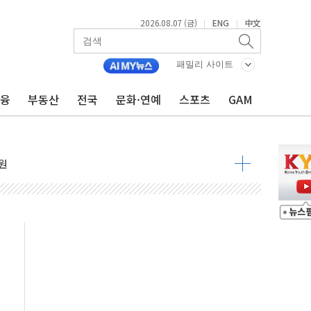
2026.08.07 (금)
ENG
中文
|
|
중대경보 해제…누적 온열질환자 2872명
.李 부동산 세제안에 與 내부서 '총선·대선 직격탄' 우려
패밀리 사이트
아울렛' 건립 '본궤도'
금융
부동산
전국
문화·연예
스포츠
GAM
안동·의성 특별재난지역 선포
 휘두른 30대 세입자…경찰, 현행범 체포
억원
개…"재무구조 개편"
열질환 보장…폭염기 신속 보상 강화
 진단 분야 독점 라이선스 계약"
11' 캐나다 IND 신청
 군 장병 금융교육·전역 지원 협약
보험' 6개월 배타적사용권 획득
 상폐 위기…관리종목 우려 지정예고 총 63개