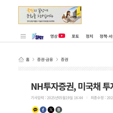
영상
포토
정치
정책·서
홈
증권·금융
증권
NH투자증권, 미국채 투
기사입력 :
2025년05월19일 16:44
최종수정 :
20