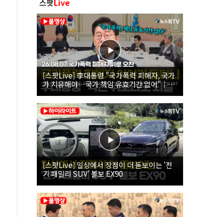
스팟
Live
[스팟Live] 李대통령 "국가폭력 피해자, 국가
가 치유해야…국가 책임 유효기간 없어"｜
26.08.07 국가폭력 피해자 위로 오찬
[스팟Live] 일상에서 장점이 더 돋보이는 '전
기 패밀리 SUV' 볼보 EX90