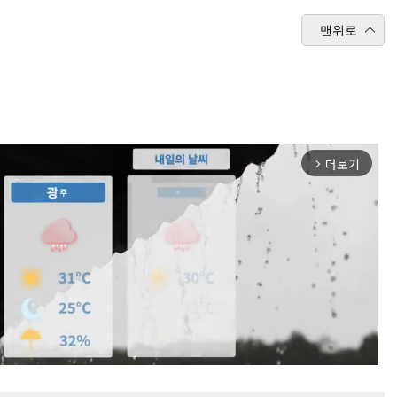
맨위로
더보기
arrow_forward_ios