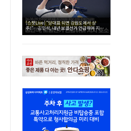
[스팟Live] “당대표 되면 강원도에서 상
주!”…김민석, 내년 보궐선거 언급하며 지지
호소 | 26.08.09 더불어민주당 당대표·최고위
원 후보 강원 합동연설회