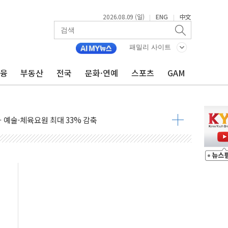
2026.08.09 (일)
ENG
中文
|
|
패밀리 사이트
금융
부동산
전국
문화·연예
스포츠
GAM
'행복상자' 전달
극기 거꾸로' 논란…이틀만에 철거
 예술·체육요원 최대 33% 감축
 역대 최대폭 감소한 9.4%↓…유통업계 양극화 심화
 특사'로 콜롬비아 대통령 취임식 참석
시간당 30mm 강한 비...호우 피해 없어
공방…野 "청년 우롱 기괴" vs 與 "송구한 해프닝"
 2026'서 어린이 과학연극 2편 수상
우스' 잠실점, 직장인 핫플레이스로 부상
정 조율 완료…초고가·비거주 1주택 등 여론 수렴"