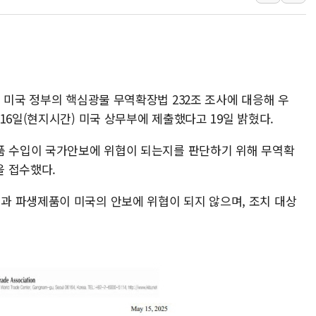
경인고속도로서 차량 4대 연
"AI가 먼저 알아채고 고친
삼성전자, 美국립연구소와 
[인사] 국무조정실·국무
롯데백화점, 앰배서더 2기
 미국 정부의 핵심광물 무역확장법 232조 조사에 대응해 우
한수원 "폭염 속 전력수급
16일(현지시간) 미국 상무부에 제출했다고 19일 밝혔다.
박형수 의원 '선관위 견제·감
품 수입이 국가안보에 위협이 되는지를 판단하기 위해 무역확
장동혁, 李 대통령에 "결혼
을 접수했다.
정부, 독도 조사활동 日 항
김성회, 국민의힘에 "청년
 파생제품이 미국의 안보에 위협이 되지 않으며, 조치 대상