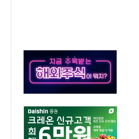
쇄 추돌…7세 남아 등 4명 부상
다"…LG유플러스, AI 홈네트워크 구현 첫발
영하 30도 극저온 난방기술 개발한다
총리비서실
 모집…지역 크리에이터 확대
 이상무"…김회천 사장, 원전 현장점검
독 강화' 2개 법 대표 발의
 페널티 만든 건 이 정권…신생아 특례 대출까지 줄여"
의에 "수용할 수 없다" 반박
 결혼까지 정쟁 소재 삼아…청년 삶 가로막는 걸림돌"