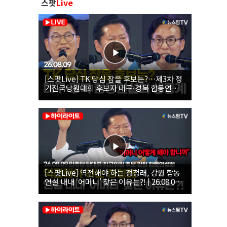
스팟
Live
[스팟Live] TK 당심 잡을 후보는?…제3차 정
기전국당원대회 후보자 대구·경북 합동연설
회 생중계 | 26.08.09
[스팟Live] 역전해야 하는 정청래, 강원 합동
연설 내내 ‘어머니’ 찾은 이유는?! | 26.08.09
더불어민주당 당대표·최고위원 후보 강원 합
동연설회