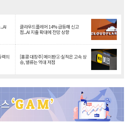
Mute
.AI
클라우드플레어 14% 급등해 신고
점...AI 지출 확대에 전망 상향
 동력의
[홍콩 대장주] 메이퇀② 실적은 고속 상
승, 밸류는 역대 저점