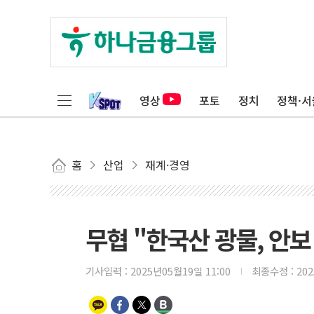
영상
포토
정치
정책·서
홈
산업
재계·경영
무협 "한국산 광물, 안보
기사입력 :
2025년05월19일 11:00
최종수정 :
20