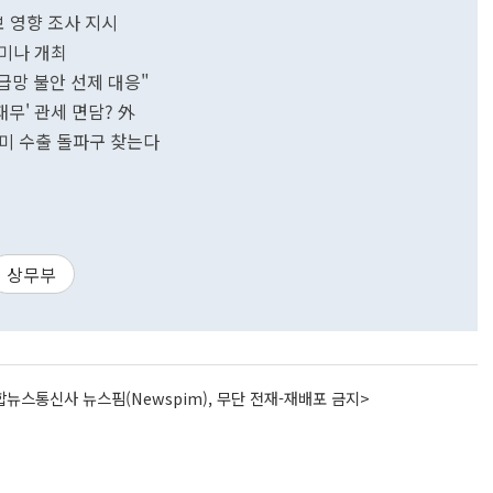
보 영향 조사 지시
미나 개최
급망 불안 선제 대응"
재무' 관세 면담? 外
대미 수출 돌파구 찾는다
상무부
뉴스통신사 뉴스핌(Newspim), 무단 전재-재배포 금지>