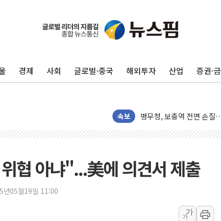
울
경제
사회
글로벌·중국
해외투자
산업
증권·
하나금융, 명동 소상공인에 
인천시 광복절 현수막 '태
병무청, 보충역 전면 손질…
속보
홈플러스發 대형마트 판매,
윤준병·이해민 의원, '정부
'호우·산사태 주의보' 울진 
 위협 아냐"...美에 의견서 제출
여야, 황희 '버스 하우스' 
풀무원재단, '국제과학연극제
25년05월19일 11:00
현대그린푸드 '텍사스로드하
與 "세제개편안 8월 말 당
가
가