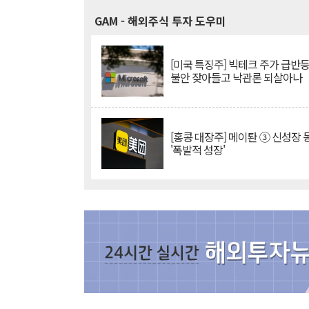
GAM
- 해외주식 투자 도우미
[미국 특징주] 빅테크 주가 급반등..
불안 잦아들고 낙관론 되살아나
[홍콩 대장주] 메이퇀 ③ 신성장
'폭발적 성장'