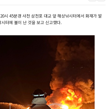
이마트, 트레이더스 'T-카페' 일반 점
한경협 "에너지 위기 반복…탈탄소 설
후 20시 45분경 사천 삼천포 대교 앞 해상낚시터에서 화재가 발
G80 누유·아반떼 화재 발생 가능성…
시터에 불이 난 것을 보고 신고했다.
[채권/외환] 미 국채금리·달러 동반 
뉴욕증시, 혼조 마감…'사상 최고' 다
트럼프 행정부, 폴리실리콘 파생제품에
[민주 당권주자 일정] 송영길·정청래·김
[오늘의 국회일정] 세미나·기자회견·주
[오늘의 정치일정] 8월 6일(목)
이란 "美 추가 공격 시 걸프국 에너지
이란, 오만과 호르무즈 항로 합의…재개
유럽증시, 숨가쁘게 진행되는 중동 상