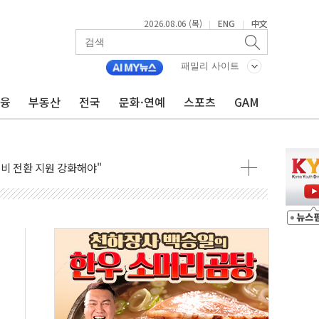
2026.08.06 (목)
ENG
中文
|
|
패밀리 사이트
금융
부동산
전국
문화·연예
스포츠
GAM
영월 소상공인 디지털 전환 나선다
류한 李대통령…"형소법 보완 방법 찾아달라" 주문도
기대에 금값 4% 급등…유가 혼조
근로자, 육아로 경력 단절…기업 인재 전략 재정립 필요
북·제주 비소식
약보합…대선 불확실성에 투자심리 위축
치솟는 월세, 수도권 집값 자극 우려
700만원 할인