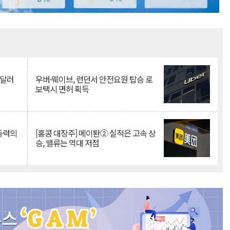
Mute
억달러
우버·웨이브, 런던서 안전요원 탑승 로
보택시 면허 획득
 동력의
[홍콩 대장주] 메이퇀② 실적은 고속 상
승, 밸류는 역대 저점