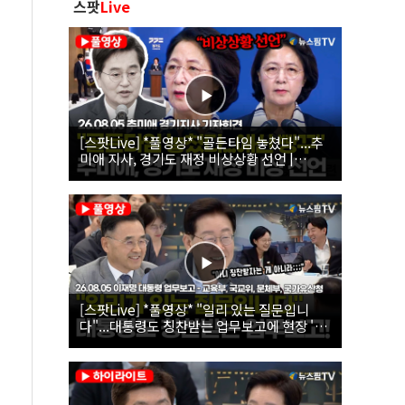
스팟
Live
[스팟Live] *풀영상* "골든타임 놓쳤다"...추
미애 지사, 경기도 재정 비상상황 선언 |
26.08.05 추미애 경기지사 기자회견
[스팟Live] *풀영상* "일리 있는 질문입니
다"...대통령도 칭찬받는 업무보고에 현장 '빵'
| 26.08.05 이재명 대통령 업무보고 - 교육부,
국교위, 문체부, 국가유산청