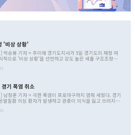
 '비상 상황'
] 박승봉 기자 = 추미애 경기도지사가 5일 경기도의 재정 여
식적으로 '비상 상황'을 선언하고 강도 높은 세출 구조조정과
선을 골자로 한 비상조치 추친 방안을 제시했다고 밝혔다. 추
21
사가 5일 경기도의 재정 여건에 대해 공식적으로 '비상 상
고 강도 높은 세출 구조조정과 세입 구조 개선을 골자로 한 비
 [사진=경기도] 추 지사는 이날 경기도청 브리핑룸
 경기 폭염 취소
견을 열고 "경기도는 지금 새로운 공약사업을 추진하기는커녕
인 민생 사업조차 온전히 유지하기 어려운 지경에 이르렀
] 남정훈 기자 = 극한 폭염이 프로야구까지 멈춰 세웠다. 경기
 결단하지 않으면 2~3년 뒤 채무를 갚기 위해 또다시 지방채를
온열질환 의심 환자가 발생하고 관중이 의식을 잃고 쓰러지는
환에 빠질 수 있어 '경기도 재정 비상 상황'을 선언한다"고 밝
 벌어지자 한국야구위원회(KBO)가 결국 리그를 일시 중단하
따르면 민선 8기 당시 경기도는 재정 부족을 이유로 노인장기요
32
마련에 나섰다. KBO는 5일과 6일 예정됐던 2026 신한 SOL
 책임의료기관 육성, 유·초·중·고교 급식비, 시내버스 공공관
군 전 경기와 퓨처스리그 전 경기를 모두 취소한다고 발표했다.
수 주요 민생·필수 사업의 올해 예산을 12개월분이 아닌 9개
잠실(NC-두산), 인천(LG-SSG), 대구(한화-삼성), 부산(키
 것으로 나타났다. 이에 따라 올해에만 약 7700억 원 규모의
T-KIA)에서 열릴 예정이던 5경기다. [서울=뉴스핌] 폭염
요한 실정이다. 경기도는 지난해 한도액의 99.6%에 달하는