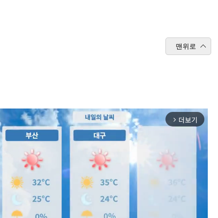
맨위로
더보기
arrow_forward_ios