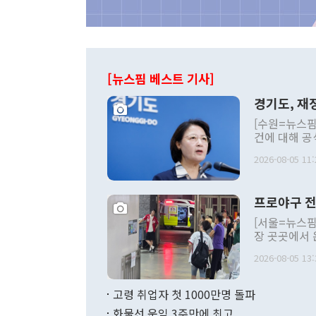
[뉴스핌 베스트 기사]
경기도, 재정
[수원=뉴스핌
건에 대해 공
세입 구조 개
2026-08-05 11:
미애 경기도지
황'을 선언하
상조치 방안을 발표했다.
프로야구 전
에서 기자회
이미 진행 중
[서울=뉴스핌
다"며 "지금
장 곳곳에서 
발행하는 악순
응급 상황까지
혔다. 도에 
2026-08-05 13:
고 긴급 대책 
양, 소아응급
KBO리그 1
리제 등 상당
취소된 경기는 
고령 취업자 첫 1000만명 돌파
월분만 편성한
움-롯데), 광주(K
감액추경이 필
화물선 운임 3주만에 최고