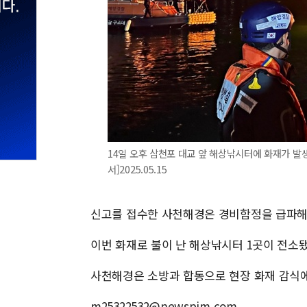
14일 오후 삼천포 대교 앞 해상낚시터에 화재가 발
서]2025.05.15
신고를 접수한 사천해경은 경비함정을 급파해
이번 화재로 불이 난 해상낚시터 1곳이 전소
사천해경은 소방과 합동으로 현장 화재 감식에
m25322532@newspim.com