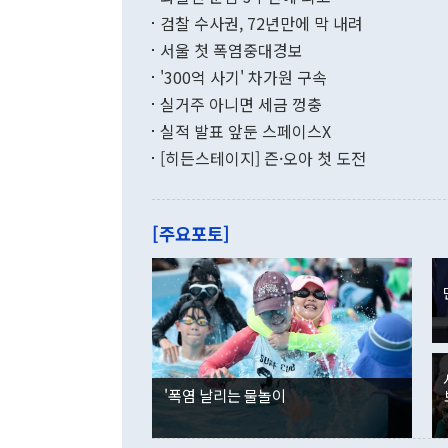
속 응원을 하고
9430억 원
wcn05002@newspim.co
검찰 수사권, 72년만에 막 내려
금 조례를 개
선수단의 안
서울 첫 폭염중대경보
로 예탁·끌어다
있다"라며 "
억 원 중 도가
대책을 원점에
'300억 사기' 차가원 구속
원의 절반 이
을 비롯해 1
실거주 아니면 세금 껑충
원 수준으로 
염 상황에서의
인프라 투자 
실적 발표 앞둔 스페이스X
초 KBO는 
달하는 복지 
보가 발효되면
[히든스테이지] 즌·오아 첫 도전
사는 구조적 
견을 반영해 
등 강도 높은
기상청이 올해
면 중단▲참모
오후 1시 이
국고보조사업 
감온도 38도
[주요포토]
시했다. 추미애 경기도지사가 5일 경기도의 재정 여건에 대해 공식적으로
라 전날 잠실
'비상 상황'
로 취소됐다. [인천=뉴스핌] 유다연 기자= 4일 인천 SSG랜더스필드에서
로 한 비상조치 방안
열린 SSG와
취약계층 보호
당 관객을 이송
미애 지사는 
willowdy@newspim.com
고 불필요한
발생했다. 인
음 세대의 빚
의 관중이 온
해 도의회 및
명은 의식 저
1141world
'폭염 날리는 물놀이
25세 남성 
경기 종료 직
발생했다. 다