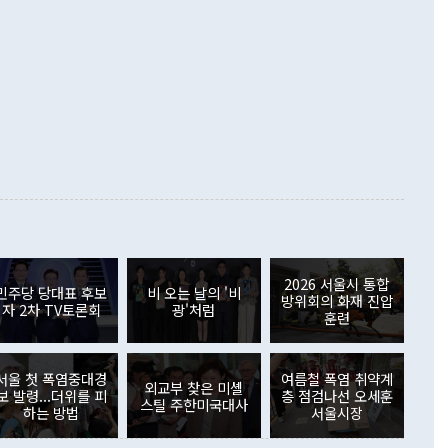
 있는 삼성 팬들. [사진 = 삼성 라이온즈] 2026.08.05
 상당의 지방채를 20년 만에 발행한 데 이어 통합재정안정화기
m KBO는 "최근 전국적인 폭염으로 관람객과
정해 남북협력기금 등 각종 기금 재원 5588억 원을 일반회계
전을 위협하는 상황이 발생하고 있어 이를 엄중하게 인식하고
 쓰며 위기를 버텨왔다. 그러나 도 전체 예산 약 41조 7000
6일 긴급 실행위원회를 열어 폭염 관련 리그 운영 방침과 안전
 자체 활용할 수 있는 재원은 3조 5000억 원에 불과한 데다 세
서 논의할 예정"이라고 밝혔다. 이번 회의에는 KBO 사무국
상을 차지하는 취득세 수입이 2022년 11조 원에서 올해 8조
0개 구단 단장과 한국프로야구선수협회 관계자들이 참석해 폭
급감했다. 아울러 3기 신도시 개발 세수 효과 감소, 반도체 등
 경기 운영 기준과 안전 대책을 전면 재검토할 계획이다. 당
대비 법인지방소득세의 시·군 귀속 구조, 전체 예산의 49%에
전날 폭염 단계별 경기 운영 세칙을 새롭게 발표했다. 폭염주의
예산 증대 등이 맞물리며 구조적 재정 위기가 심화했다. 추 지
 경기를 정상 개최하고, 폭염경보가 내려질 경우 홈 구단 의
재정 위기 극복을 위해 ▲도지사 및 고위공직자 업무경비 감액
경기 시작 시간을 최대 1시간까지 늦출 수 있도록 했다. 또한
 세출 구조조정 ▲일회성·선심성 행사 및 불요불급한 사업 전
 신설한 최고 단계인 '폭염중대경보'가 발효되면 경기 당일
조직 및 공공기관 인력 효율적 재배치 ▲지방소비세 확충 및
전 취소를 결정할 수 있도록 했다. 폭염중대경보는 하루 최고 체
지방비 부담 개선 등 세입구조 정상화를 위한 4대 방안을 제
 이상 또는 최고기온 39도 이상이 예상될 때 발효된다. 이에 따
 NC-두산전과 광주 KT-KIA전이 해당 기준이 적용된 첫 사례
을 선언하고 강도 높은 세출 구조조정과 세입 구조 개선을 골자
을 발표했다. [사진=경기도] 다만 도민의 생명과 안전,
 LG 경기 8회를 마친 후 한 관객이 온열질환으로 쓰러졌다. 해
2026 서울시 통합
민주당 당대표 후보
비 오는 날의 '비
를 위한 핵심 민생 예산은 끝까지 지켜내겠다고 약속했다. 추
방위회의 화재 진압
하기 위해 대기 중인 구급차의 모습. 2026.08.05
자 2차 TV토론회
광'처럼
"재정위기의 고통을 사회적 약자와 서민의 삶에 떠넘기지 않
훈련
 그러나 다른 경기장에서는 더 심각한 상황이
 지출부터 선제적으로 줄여나가겠다"며 "지금의 어려움을 다
천 SSG랜더스필드에서 열린 LG와 SSG 경기에서는 총 25명
으로 넘기지 않고 경기도의 미래를 위한 전환점으로 만들기 위
열질환 의심 증세를 호소하며 현장 치료를 받았다. 이 가운데 2
 31개 시·군과 적극 협력하겠다"고 강조했다.
하 등 중증 증상을 보여 구급차로 병원에 이송됐다. 8회말에는
서울 첫 폭염중대경
여름철 폭염 취약계
외교부 찾은 미셸
@newspim.com
보 발령...더위를 피
층 점검나선 오세훈
관중이 계단에서 의식을 잃고 쓰러져 경기가 약 9분간 중단됐고,
스틸 주한미국대사
하는 방법
서울시장
전에도 26세 남성 관중이 응원석에서 쓰러지는 응급 상황이
행히 두 번째 환자는 현장 안전요원의 응급조치 후 의식을 회