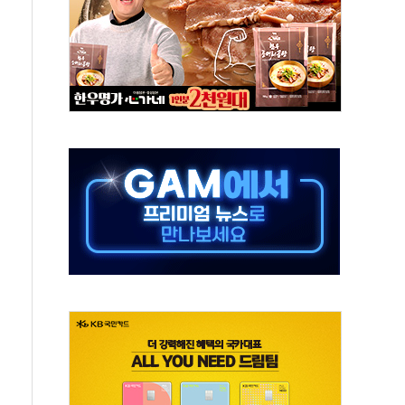
포 첫 입점
비 전환 지원 강화해야"
4개 업체 51만여대 리콜
하락…유가 안정에 9월 금리 인상 기대 '후퇴'
우지수 5거래일 연속 랠리
 15% 관세 부과 추진
민석 후보 - 8월 6일
요 정당 - 8월 6일
시설 타격" 초강수
방 협상 '속도'
황 주목하며 보합세 마감… 유가도 큰 변동 없어