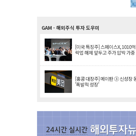
GAM
- 해외주식 투자 도우미
[미국 특징주] 스페이스X, 1010
락업 해제 앞두고 주가 압박 가중
[홍콩 대장주] 메이퇀 ③ 신성장
'폭발적 성장'