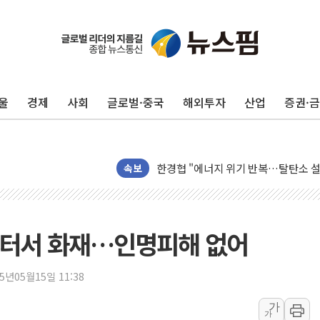
울
경제
사회
글로벌·중국
해외투자
산업
증권·
"곤드레도 AI로 판다"…성신여대, 
속보
공개 사의 정성호에 "잘 버티라" 만
[금/유가] 국채금리 하락·이란 협상 
[장욱희의 중장년 취업에세이] 여성 
시터서 화재…인명피해 없어
[오늘날씨] 한낮 39도 폭염 계속…전
[브라질증시] 금리 인하 기대에도 
25년05월15일 11:38
"서울 외곽 국민평형 월세 200↑"...
가
가
롯데하이마트, 8월에도 LG가전 최대 