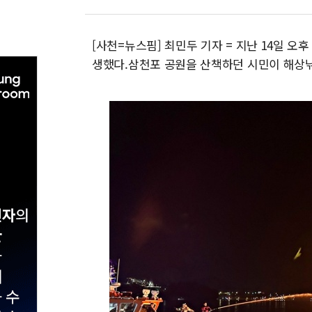
[사천=뉴스핌] 최민두 기자 = 지난 14일 오
생했다.삼천포 공원을 산책하던 시민이 해상낚