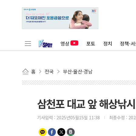
영상
포토
정치
정책·서
홈
전국
부산·울산·경남
삼천포 대교 앞 해상낚
기사입력 :
2025년05월15일 11:38
최종수정 :
20