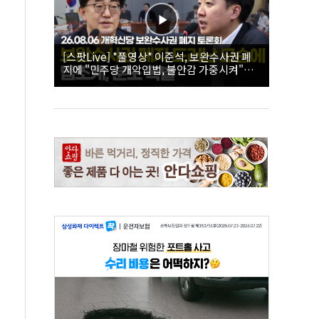
[스팟Live] *풀영상* 이준석, 보완수사권 폐
지에 "민주당 개악입법, 불안감 가중시켜"｜
26.08.06 개혁신당 보완수사권 폐지 토론회