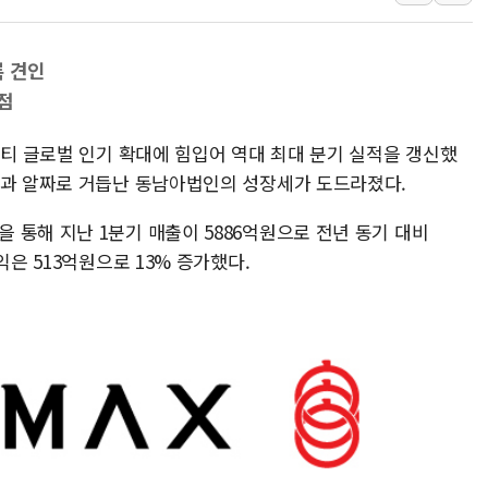
뉴온 "어린이 성
[특징주] 태양
록 견인
GC녹십자, m
점
BMW코리아, 
뷰티 글로벌 인기 확대에 힘입어 역대 최대 분기 실적을 갱신했
한온시스템, 캐
인과 알짜로 거듭난 동남아법인의 성장세가 도드라졌다.
 통해 지난 1분기 매출이 5886억원으로 전년 동기 대비
익은 513억원으로 13% 증가했다.