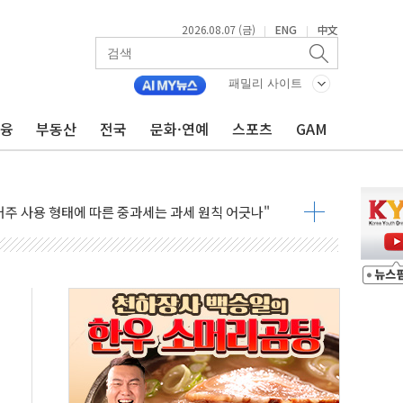
년 연속 MDRT 회원 수 세계 1위…국내 회원 34% 증가
2026.08.07 (금)
ENG
中文
|
|
코퓨처엠, LFP 장기공급 합의에 7%대 급등
 멤버십 연계 배송 혜택 강화...새벽 배송 도입 예정
패밀리 사이트
 AI탭, 올해 안으로 부동산과 건강까지 영역 확장 예정
금융
부동산
전국
문화·연예
스포츠
GAM
ILD CON SUMMIT 2026' 참가
반기 매출 245억원…순이익 흑자 전환
거주 사용 형태에 따른 중과세는 과세 원칙 어긋나"
 AI탭 월간 활성 이용자수 1000만 돌파
, "엔비디아와 공고한 파트너십 이어갈 예정"
개정 정통망법'에 항의 서한…"표현의 자유 위협"
점이 이끈 반등...2분기 영업이익 121% 급증
율 조작 의혹' 서울·경기·충북 선관위 등 추가 압수수색
들리 호텔 '키녹', 30일 2주년 기념 행사
 세제개편안 환영...RSU 세제지원 긍정 검토되길"
 대표, ESG경영대상 환경부분 최우수상 수상