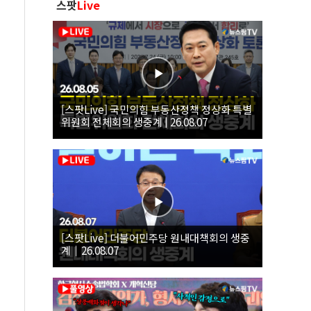
스팟
Live
[스팟Live] 국민의힘 부동산정책 정상화 특별
위원회 전체회의 생중계 | 26.08.07
[스팟Live] 더불어민주당 원내대책회의 생중
계｜26.08.07