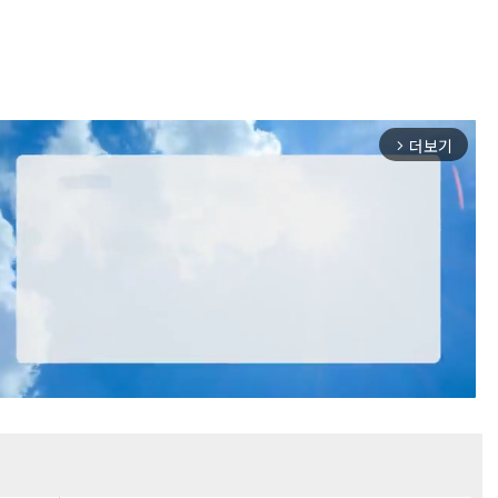
더보기
arrow_forward_ios
Mute