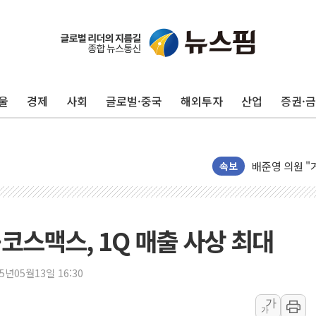
AIA그룹, 12
[특징주] 포스
[컨콜] 네이버,
[컨콜] 네이버
울
경제
사회
글로벌·중국
해외투자
산업
증권·
HDC랩스, 'BU
와이즈버즈, 상
배준영 의원 "
속보
[컨콜] 네이버,
[컨콜] 네이버
美공화, 韓 '
롯데쇼핑, 백화
코스맥스, 1Q 매출 사상 최대
합수본, '투표
교원그룹 펫 프렌
25년05월13일 16:30
벤처업계 "정부
가
가
최영근 한국전광