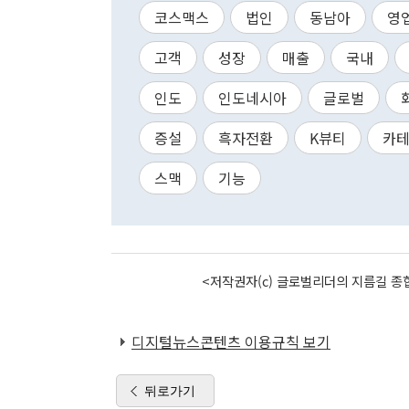
코스맥스
법인
동남아
영
고객
성장
매출
국내
인도
인도네시아
글로벌
증설
흑자전환
K뷰티
카
스맥
기능
<저작권자(c) 글로벌리더의 지름길 종합
디지털뉴스콘텐츠 이용규칙 보기
뒤로가기