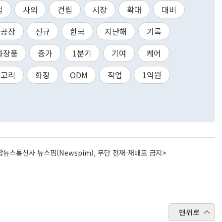
업
사의
건립
시장
확대
대비
공장
신규
한국
지난해
기록
화장품
증가
1분기
기여
케어
테고리
화장
ODM
작업
1억원
뉴스통신사 뉴스핌(Newspim), 무단 전재-재배포 금지>
맨위로