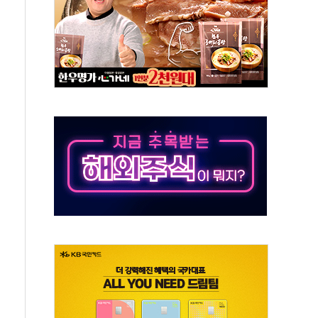
장 제품 '매직키드', 출시 8개월에 매출 62억원"
광주, 美 관세 부과에 4%대 급등
RNA 백신 품질 분석 연구 국제학술지 게재
8월 한정판 3종 출시…총 89대 온라인 판매
나다서 1000만 달러 지원…전동 컴프레서 생산 확대