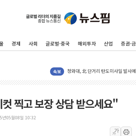
울
경제
사회
글로벌·중국
해외투자
산업
증권·
김정관 장관 "영업이익 N% 성과급
뉴욕증시 프리뷰, 미 주가선물 AI주
청와대, 北 단거리 탄도미사일 발사에
금값 7주 만에 최고…美 고용 둔화·
속보
[인도증시] 중동 긴장 완화에 실적 호
러, 1인칭시점 드론으로 우크라 민간
[베트남 증시] 지수 하락 속 'DGC
컷 찍고 보장 상담 받으세요"
'월가의 황제' 다이먼 "금융시장 레
양주 섬유염색공장서 화재 1명 중상…
25년05월08일 10:32
김정관 산업부 장관 "주 52시간 손봐
가
가
해군 1함대 창설 80주년…지역과 함께