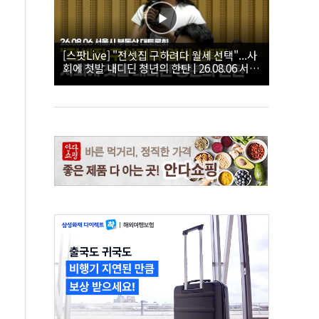
[스팟Live] "전셋집 구하려다 월세 선택"...사
회에 첫발 내디딘 청년의 한탄 | 26.08.06 서울
시 부동산 대토론회