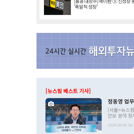
[홍콩 대장주] 메이퇀 ③ 신성장
'폭발적 성장'
[뉴스핌 베스트 기사]
정동영 업무
[서울=뉴스핌
안보 분야 정
평화공존 발전
2026-08-06 06:
발언 중에는 
언한 것이 있