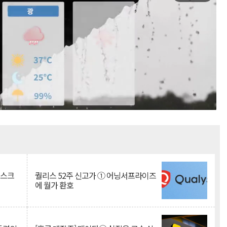
Mute
리스크
퀄리스 52주 신고가 ① 어닝서프라이즈
에 월가 환호