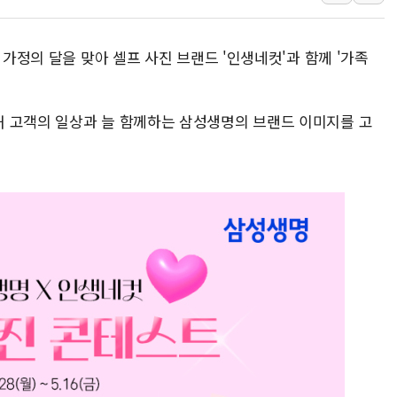
[3보] 북, 원산서 동해로 단거리 탄도
우크라 드론 전술, 중남미 콜롬비아에
 가정의 달을 맞아 셀프 사진 브랜드 '인생네컷'과 함께 '가족
동해해경, 독도 해상서 부유물 감긴 
주한미군 "오산기지 누출, 백린 아닌 
 고객의 일상과 늘 함께하는 삼성생명의 브랜드 이미지를 고
구미 폐염산처리업체서 불 2시간30여
해군과 함께하는 '불금전파, 송정' 시
강원도 폭염특보 11일째…온열질환·가
[코인 시황] 비트코인, ETF 자금 
[르포] 39도 폭염 속 잠실 개표소 시위