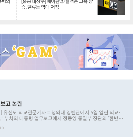
 동력의
[홍콩 대장주] 메이퇀② 실적은 고속 상
승, 밸류는 역대 저점
보고 논란
] 유신모 외교전문기자 = 청와대 영빈관에서 5일 열린 외교·
부 부처의 대통령 업무보고에서 정동영 통일부 장관의 '한반도
 구상'과 업무보고 발언이 논란을 빚고 있다. 이날 정 장관의
10
정부 내 조율을 거치지 않은 사안을 정책으로 추진하겠다고 공
는가 하면 사실 관계에 맞지 않은 설명도 있었다. 이재명 대통