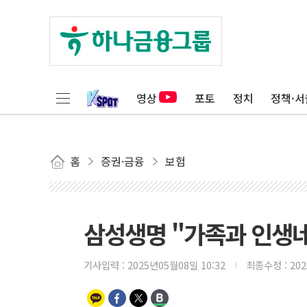
영상
포토
정치
정책·서
홈
증권·금융
보험
삼성생명 "가족과 인생네
기사입력 :
2025년05월08일 10:32
최종수정 :
20