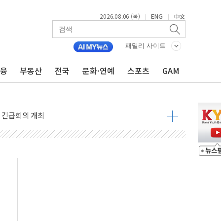
2026.08.06 (목)
ENG
中文
|
|
패밀리 사이트
금융
부동산
전국
문화·연예
스포츠
GAM
 반대…상법·자본시장법 개정 논의"
 차익실현 속 혼조세...웨스턴디지털·샌디스크↓
 긴급회의 개최
호르무즈 재개방 기대에 강세
조까지, 상승...호실적 보고 기업 상승세 뚜렷
인 '사파리' 공격… 시민들 공포감 극대화 전략
' 임시 주총 기대감에 홀로 상한가…마진 잔액은 사상 최고
버리지 위험수위…숨은 차입이 더 큰 변수"
대응 1단계 진압 중
야, 경쟁상대 中과 비교해야"
하는 '선봉'의 대민 봉사