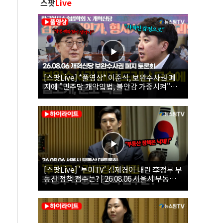
스팟
Live
[스팟Live] *풀영상* 이준석, 보완수사권 폐
지에 "민주당 개악입법, 불안감 가중시켜"｜
26.08.06 개혁신당 보완수사권 폐지 토론회
[스팟Live] '투미TV' 김제경이 내린 李정부 부
동산 정책 점수는? | 26.08.06 서울시 부동산
대토론회