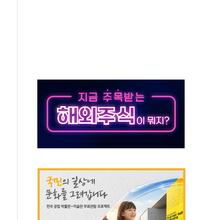
미사일 1발 발사… 올해 10번째·42일 만 도발
 새 안보 위기… 반군·마약카르텔이 습득해 전투 활용
어선 구조
무해한 표면 부식 물질"
분만에 진화...외국인 노동자 숨져
즌2
축 피해 최소화 '총력 대응'
유입에도 박스권…美 암호화폐 법안 처리 여부도 변수
 '62일째'..."대부분 여기서 상주"