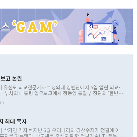
보고 논란
] 유신모 외교전문기자 = 청와대 영빈관에서 5일 열린 외교·
부 부처의 대통령 업무보고에서 정동영 통일부 장관의 '한반도
 구상'과 업무보고 발언이 논란을 빚고 있다. 이날 정 장관의
10
정부 내 조율을 거치지 않은 사안을 정책으로 추진하겠다고 공
는가 하면 사실 관계에 맞지 않은 설명도 있었다. 이재명 대통
로 신중을 기해 달라고 경고했고, 조현 외교부 장관은 '이상
지 최대 흑자
 근거한 비현실적 구상'이라는 비판을 내놨다. 그동안 정 장
책 관련 발언이 물의를 빚은 적은 여러 번 있지만 대통령과 유
] 박가연 기자 = 지난 6월 우리나라의 경상수지가 전월에 이
이 공개적으로 부정적 입장을 표명한 것은 이례적이다. 정 장
 흑자를 기록했다. 반도체를 중심으로 한 정보기술(IT) 품목 수