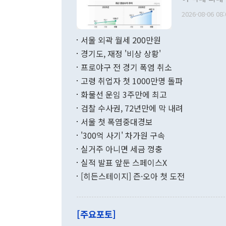
관의 무리한 
출 호조로 월
다. [정동영 통일부 장관이 지난달 23일 오후 서울 종로구 정부서울청사에
2026-08-06 08:
료=한국은행] 한국은행이 6일 발표한 '2026년 6월 국제수지(잠정)'에
서 취임 1주년 
면 지난 6월
부 장관 권한
1000만달러
서울 외곽 월세 200만원
발전 구상'을
이에 따라 올
적 갈등 해결
경기도, 재정 '비상 상황'
했다. 경상수
결과 혐오의 
9000만달러
프로야구 전 경기 폭염 취소
년간의 CVI
지 기준 상품
고령 취업자 첫 1000만명 돌파
무너졌다고도 
며 월간 기준
현실을 바꾸는
달러로 38.
화물선 운임 3주만에 최고
를 평화 체제
196.9% 급
검찰 수사권, 72년만에 막 내려
함께 4자 대
수출은 160
지만 이 대통
서울 첫 폭염중대경보
(18.6%) 
화공존 정책이
했다. 통관 기
'300억 사기' 차가원 구속
다"고 지적했
(16.4%)
투리가 잡혀 
실거주 아니면 세금 껑충
월(-10억9
쁜 상황이 초
증가와 유류할
실적 발표 앞둔 스페이스X
9·19 군사
기록했지만 
[히든스테이지] 즌·오아 첫 도전
"우리의 선의
로 전환됐다.
으로 약간의 의문
를 기록해 전
관은 업무보고
는 배당수입
주의에 근거한
줄면서 25억
[주요포토]
라며 "여러분
억1000만달
이 9월 러시