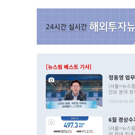
[뉴스핌 베스트 기사]
정동영 업무
[서울=뉴스핌
안보 분야 정
평화공존 발전
2026-08-06 06:
발언 중에는 
언한 것이 있
령은 공개적으
6월 경상수
주의적 희망에
관의 대북 정
[서울=뉴스핌
관 부처 장관
어 역대 최대