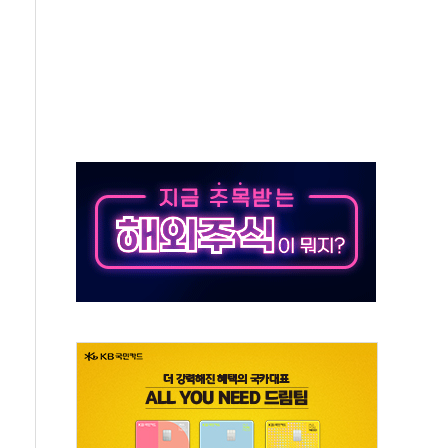
버리지 위험수위…숨은 차입이 더 큰 변수"
대응 1단계 진압 중
야, 경쟁상대 中과 비교해야"
하는 '선봉'의 대민 봉사
미사일 1발 발사… 올해 10번째·42일 만 도발
 새 안보 위기… 반군·마약카르텔이 습득해 전투 활용
어선 구조
무해한 표면 부식 물질"
분만에 진화...외국인 노동자 숨져
즌2