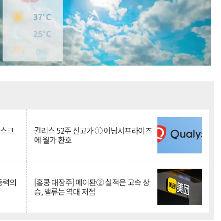
Mute
리스크
퀄리스 52주 신고가 ① 어닝서프라이즈
에 월가 환호
 동력의
[홍콩 대장주] 메이퇀② 실적은 고속 상
승, 밸류는 역대 저점