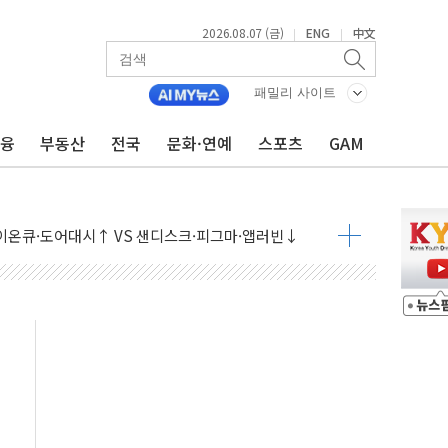
2026.08.07 (금)
ENG
中文
|
|
패밀리 사이트
금융
부동산
전국
문화·연예
스포츠
GAM
 나토 회원국 공격 검토… 거짓 깃발 작전"
재회…로봇·AI 데이터센터·모빌리티 구체화
·아이온큐·도어대시↑ VS 샌디스크·피그마·앱러빈↓
 반대…상법·자본시장법 개정 논의"
 차익실현 속 혼조세...웨스턴디지털·샌디스크↓
에 긴급 안보 점검회의
호르무즈 재개방 기대에 강세
조까지, 상승...호실적 보고 기업 상승세 뚜렷
인 '사파리' 공격… 시민들 공포감 극대화 전략
' 임시 주총 기대감에 홀로 상한가…마진 잔액은 사상 최고