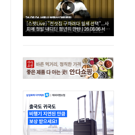
[스팟Live] "전셋집 구하려다 월세 선택"...사
회에 첫발 내디딘 청년의 한탄 | 26.08.06 서울
시 부동산 대토론회