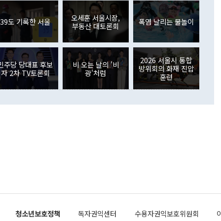
월(369억9000만달러)을 넘어선 것이다. 직접투자에서는 내국
원에서 (참석을) 검토하고 있다"고 발언한 데 대해서도 조 장관
가 80억1000만달러, 외국인의 국내투자가 46억3000만달러
외교부의 몫"이라며 "아직 거기까지 진도가 나가지 않았다"고
오세훈 서울시장,
. 증권투자에서는 외국인의 국내 주식 매도세가 이어졌다. 외
39도 기록한 서울
폭염 날리는 물놀이
부동산 대토론회
장관이 이날 소개한 대북 구상과 설명은 정부 내 조율을 거치지
주식 투자는 차익실현 매도 등의 영향으로 316억1000만달러
서 문제가 있다. 특히 주적 표현 대체와 국호 사용, 9·19 군
(-310억5000만달러)에 이어 역대 최대 순매도 기록을 다시
 4자회담 추진 등은 통일부 장관이 결정할 사안이 아니어서 월
국인의 국내 채권투자는 세계국채지수(WGBI) 자금 유입에도
이 나오고 있다. 이 대통령은 정 장관의 업무보고를 듣고 난
도래 영향으로 증가 폭이 줄어든 52억9000만달러를 기록했
2026 서울시 통합
무보고에 발표했다고 승인난 건 아니다"라고 재차 확인했다. 정
민주당 당대표 후보
비 오는 날의 '비
 해외 증권투자는 주식을 중심으로 35억6000만달러 증가했
방위회의 화재 진압
자 2차 TV토론회
광'처럼
통은 "정 장관의 발언 내용은 대부분 국가안전보장회의(NSC)
newspim.com
훈련
된 사안이 아닌 정 장관의 개인적 생각에 가깝다"며 "안보 관
이 정부의 공식 정책이 아닌 사안을 추진하겠다고 업무보고를
 면전에서 '국군통수권자가 나서야 한다'고 주장한 것은 심각
 5일 청와대 영빈관에서 열린 통일
 외교 안보 부처 업무보고에서 발언하고 있다. [사진=청와대]
장이 현 시점에서 이미 참고가 될 수 없는 과거의 경험 또는 사
식에 기반하고 있다는 것이다. 정 장관이 주장하는 구상은 급
 있는 북한의 전략과 한반도 및 국제 정세를 전혀 반영하지
 비판이 제기되고 있다. 정 장관이 "흘러간 선(先)비핵화만
현실을 바꾸지 못한다"고 언급한 것은 지금까지의 대북 접근
 있다. 북핵 위기 발발 이후 지금까지 모든 핵 협상에서 한국
북한에 선비핵화를 공식적으로 요구한 적이 없기 때문이다. 지
 협상은 북한의 비핵화 조치에 한·미가 상응하는 대가를 제
로 이뤄졌다. 1994년 북·미 제네바 기본합의는 핵시설 동결
청소년보호정책
독자권익센터
수용자권익보호위원회