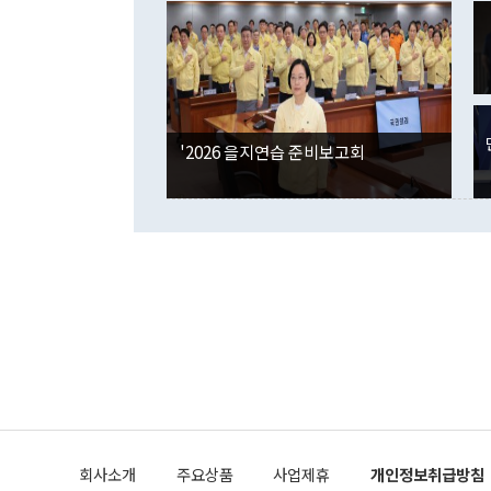
였던 올해 3
며 "정부 차
인의 해외투자
은 "그것은 
각각 증가했다
잘랐다. 정 
국인의 국내 
않았다는 점에
감소하며 전월
사합의 복원,
경신했다. 외
권이라는 지적
분기 말 만기
뒤 "여기 업
다. 내국인의
'2026 을지연습 준비보고회
부의 한 소식
다. eoyn2@
를 거쳐 결정
련 부처 장관
하고 대통령의
한 문제"라고 지적했다. 이재명 대통령이
외교 국방 등
2026.08.05 ◆시대착오적 접근, 대북 인식 오류 더욱 문제인 것은 정 장관
의 이같은 주
실과 다른 인
격히 변화하고
못하고 있다는
되뇌는 것은 
법을 호도하고
이나 미국은 
금까지의 북핵
회사소개
주요상품
사업제휴
개인정보취급방침
공하는 방식으