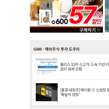
GAM
- 해외주식 투자 도우미
퀄리스 52주 신고가 ② AI 기반 
관리 체계 강화
[홍콩 대장주] 메이퇀 ③ 신성장
'폭발적 성장'