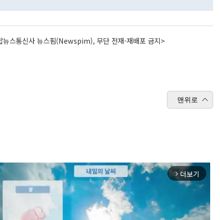
뉴스통신사 뉴스핌(Newspim), 무단 전재-재배포 금지>
맨위로
더보기
arrow_forward_ios