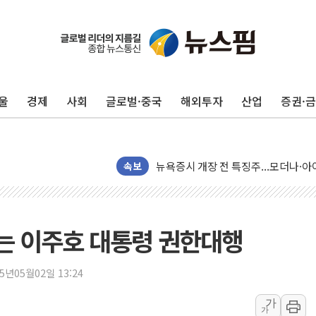
울
경제
사회
글로벌·중국
해외투자
산업
증권·
리투아니아 국방 "러, 우크라 드론으로
구광모, 내주 실리콘밸리서 젠슨 황 
뉴욕증시 개장 전 특징주...모더나
속보
김정관 장관 "영업이익 N% 성과급
뉴욕증시 프리뷰, 미 주가선물 AI주
청와대, 북한 단거리 탄도미사일 발사
는 이주호 대통령 권한대행
금값 7주 만에 최고…美 고용 둔화·
[인도증시] 중동 긴장 완화에 실적 호
25년05월02일 13:24
러, 1인칭시점 드론으로 우크라 민간
가
가
[베트남 증시] 지수 하락 속 'DGC