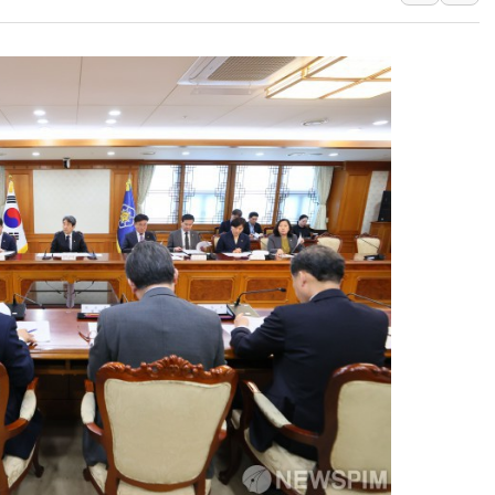
'월가의 황제' 다이먼 "금융시장 레
양주 섬유염색공장서 화재 1명 중상…
김정관 산업부 장관 "주 52시간 손봐
해군 1함대 창설 80주년…지역과 함께
[3보] 북, 원산서 동해로 단거리 탄도
우크라 드론 전술, 중남미 콜롬비아에
동해해경, 독도 해상서 부유물 감긴 
주한미군 "오산기지 누출, 백린 아닌 
구미 폐염산처리업체서 불 2시간30여
해군과 함께하는 '불금전파, 송정' 시