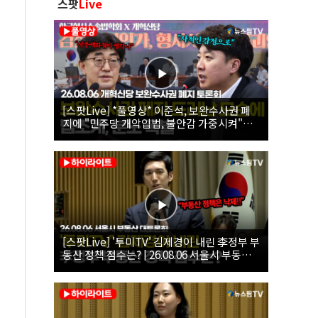
스팟
Live
[스팟Live] *풀영상* 이준석, 보완수사권 폐
지에 "민주당 개악입법, 불안감 가중시켜"｜
26.08.06 개혁신당 보완수사권 폐지 토론회
[스팟Live] '투미TV' 김제경이 내린 李정부 부
동산 정책 점수는? | 26.08.06 서울시 부동산
대토론회