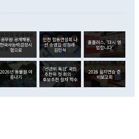
대로 하는 게 과연 한반도의 평화와 안정에 플러스냐, 결론적
 본원소득수지는 배당소득을 중심으로 32억7000만달러 흑자
이 들 때도 있다"며 부정적으로 반응했다. 조현 외교부 장
월(21억7000만달러)보다 흑자 폭이 확대됐다. 배당소득수지
 사후 브리핑에서 정 장관이 언급한 '4자 회담'에 대해 "이상
이 늘어난 데다 전월 분기배당에 따른 기저효과로 배당지급이
 어떤 희망이라 하더라도 그건 아직 조율되지 않은 방법"이
6000만달러 흑자를 나타냈다. 금융계정 순자산은 6월 중 467
들께서 디스카운트해 주시면 좋겠다"고 선을 그었다. 정 장관
러 증가해 월간 기준 역대 최대 증가 폭을 기록했다. 종전 최대
아 블라디보스토크에서 열리는 '동방경제포럼(EEF)'을 언급하
월(369억9000만달러)을 넘어선 것이다. 직접투자에서는 내국
원에서 (참석을) 검토하고 있다"고 발언한 데 대해서도 조 장관
가 80억1000만달러, 외국인의 국내투자가 46억3000만달러
공무원 공개채용,
인천 합동연설회 나
외교부의 몫"이라며 "아직 거기까지 진도가 나가지 않았다"고
홈플러스, '다시 영
. 증권투자에서는 외국인의 국내 주식 매도세가 이어졌다. 외
한국사능력검정시
선 송영길·정청래·
업합니다'
장관이 이날 소개한 대북 구상과 설명은 정부 내 조율을 거치지
주식 투자는 차익실현 매도 등의 영향으로 316억1000만달러
험으로
김민석
서 문제가 있다. 특히 주적 표현 대체와 국호 사용, 9·19 군
(-310억5000만달러)에 이어 역대 최대 순매도 기록을 다시
 4자회담 추진 등은 통일부 장관이 결정할 사안이 아니어서 월
국인의 국내 채권투자는 세계국채지수(WGBI) 자금 유입에도
이 나오고 있다. 이 대통령은 정 장관의 업무보고를 듣고 난
도래 영향으로 증가 폭이 줄어든 52억9000만달러를 기록했
'선관위 특검' 국민
무보고에 발표했다고 승인난 건 아니다"라고 재차 확인했다. 정
2026년 동물원 여
2026 을지연습 준
 해외 증권투자는 주식을 중심으로 35억6000만달러 증가했
추천위 첫 회의…
름나기
비보고회
통은 "정 장관의 발언 내용은 대부분 국가안전보장회의(NSC)
newspim.com
후보추천 절차 착수
된 사안이 아닌 정 장관의 개인적 생각에 가깝다"며 "안보 관
이 정부의 공식 정책이 아닌 사안을 추진하겠다고 업무보고를
 면전에서 '국군통수권자가 나서야 한다'고 주장한 것은 심각
 5일 청와대 영빈관에서 열린 통일
 외교 안보 부처 업무보고에서 발언하고 있다. [사진=청와대]
장이 현 시점에서 이미 참고가 될 수 없는 과거의 경험 또는 사
식에 기반하고 있다는 것이다. 정 장관이 주장하는 구상은 급
 있는 북한의 전략과 한반도 및 국제 정세를 전혀 반영하지
 비판이 제기되고 있다. 정 장관이 "흘러간 선(先)비핵화만