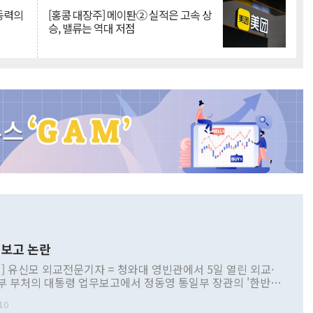
 동력의
[홍콩 대장주] 메이퇀② 실적은 고속 상
승, 밸류는 역대 저점
보고 논란
] 유신모 외교전문기자 = 청와대 영빈관에서 5일 열린 외교·
부 부처의 대통령 업무보고에서 정동영 통일부 장관의 '한반도
 구상'과 업무보고 발언이 논란을 빚고 있다. 이날 정 장관의
10
정부 내 조율을 거치지 않은 사안을 정책으로 추진하겠다고 공