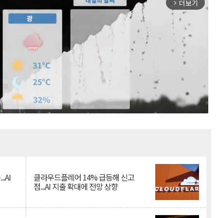
더보기
arrow_forward_ios
Mute
.AI
클라우드플레어 14% 급등해 신고
점...AI 지출 확대에 전망 상향