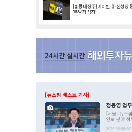
[홍콩 대장주] 메이퇀 ③ 신성장
'폭발적 성장'
[뉴스핌 베스트 기사]
정동영 업무
[서울=뉴스핌
안보 분야 정
평화공존 발전
2026-08-06 06:
발언 중에는 