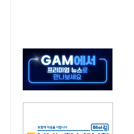
발표...김민석 50.30% 정청래 41.94% 송영길 7.76%
객 400명 맞이…"마음 잇는 시간 되길"
 지급 확정되나…재상고 앞두고 막판 셈법
'행복상자' 전달
극기 거꾸로' 논란…이틀만에 철거
 예술·체육요원 최대 33% 감축
 역대 최대폭 감소한 9.4%↓…유통업계 양극화 심화
 특사'로 콜롬비아 대통령 취임식 참석
시간당 30mm 강한 비...호우 피해 없어
방…野 "청년 우롱 기괴" vs 與 "송구한 해프닝"