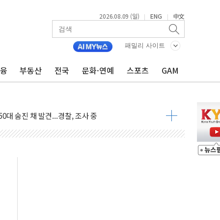
2026.08.09 (일)
ENG
中文
|
|
패밀리 사이트
금융
부동산
전국
문화·연예
스포츠
GAM
고 발생…작업자 1명 숨져
철강 AI융합실증센터' 들어선다
대 숨진 채 발견...경찰, 조사 중
1.48%p' 차 선두 유지...金 46.01% vs 鄭 44.53%
기 당선...합산득표율 68.63%
해 10대 구속…범행 후 반려견도 죽여
 정청래에 승리…金 48.54% vs 鄭 44.40%
경선 결과...김민석 48.54% 정청래 44.40%
발표...김민석 47.37% 정청래 45.71% 송영길 6.92%
발표...정청래 47.82% 김민석 46.35% 송영길 5.83%