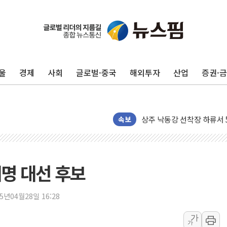
울
경제
사회
글로벌·중국
해외투자
산업
증권·
평택 진위면 공장서 질식사
포항 블루밸리 국가산단에 '
상주 낙동강 선착장 하류서 50
속보
[종합] 김민석, 정청래에 누적 '
민주당 경북도당위원장에 오중
인천서 말다툼 중 어머니 살
명 대선 후보
김민석, 강원·대구·경북 경선서
[속보] 민주, 강원·대구·경북 
25년04월28일 16:28
[속보] 민주, 경북 경선 결과 
가
가
[속보] 민주, 대구 경선 결과 