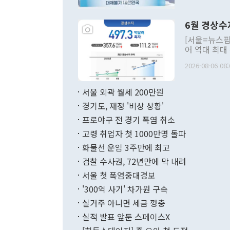
언한 것이 있
령은 공개적으
6월 경상수
주의적 희망에
관의 대북 정
[서울=뉴스핌
관 부처 장관
어 역대 최대
관의 무리한 
출 호조로 월
다. [정동영 통일부 장관이 지난달 23일 오후 서울 종로구 정부서울청사에
2026-08-06 08:
료=한국은행] 한국은행이 6일 발표한 '2026년 6월 국제수지(잠정)'에
서 취임 1주년 
면 지난 6월
부 장관 권한
1000만달러
서울 외곽 월세 200만원
발전 구상'을
이에 따라 올
적 갈등 해결
경기도, 재정 '비상 상황'
했다. 경상수
결과 혐오의 
9000만달러
프로야구 전 경기 폭염 취소
년간의 CVI
지 기준 상품
고령 취업자 첫 1000만명 돌파
무너졌다고도 
며 월간 기준
현실을 바꾸는
달러로 38.
화물선 운임 3주만에 최고
를 평화 체제
196.9% 급
검찰 수사권, 72년만에 막 내려
함께 4자 대
수출은 160
지만 이 대통
서울 첫 폭염중대경보
(18.6%) 
화공존 정책이
했다. 통관 기
'300억 사기' 차가원 구속
다"고 지적했
(16.4%)
투리가 잡혀 
실거주 아니면 세금 껑충
월(-10억9
쁜 상황이 초
증가와 유류할
실적 발표 앞둔 스페이스X
9·19 군사
기록했지만 