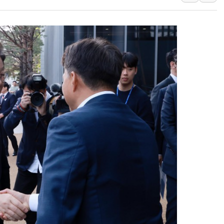
[속보] 민주, 강원 경선 결과 
정재헌 CEO, SKT 장기고
최태원, 노소영에 9440억
하나금융, 명동 소상공인에 
인천시 광복절 현수막 '태
병무청, 보충역 전면 손질…
홈플러스發 대형마트 판매,
윤준병·이해민 의원, '정부
'호우·산사태 주의보' 울진 
여야, 황희 '버스 하우스' 공