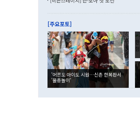
[히든스테이지] 즌·오아 첫 도전
"우리의 선의
로 전환됐다.
으로 약간의 의문
를 기록해 전
관은 업무보고
는 배당수입
주의에 근거한
줄면서 25억
[주요포토]
라며 "여러분
억1000만달
이 9월 러시
였던 올해 3
며 "정부 차
인의 해외투자
은 "그것은 
각각 증가했다
잘랐다. 정 
국인의 국내 
않았다는 점에
감소하며 전월
사합의 복원,
경신했다. 외
권이라는 지적
분기 말 만기
뒤 "여기 업
다. 내국인의
'어른도 아이도 시원…신촌 한복판서
부의 한 소식
다. eoyn2@
'물총놀이'
를 거쳐 결정
련 부처 장관
하고 대통령의
한 문제"라고 지적했다. 이재명 대통령이
외교 국방 등
2026.08.05 ◆시대착오적 접근, 대북 인식 오류 더욱 문제인 것은 정 장관
의 이같은 주
실과 다른 인
격히 변화하고
못하고 있다는