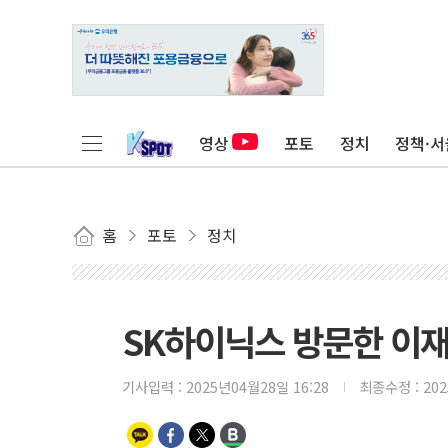
영상
포토
정치
정책·서
홈
포토
정치
SK하이닉스 방문한 이재
기사입력 :
2025년04월28일 16:28
최종수정 :
20