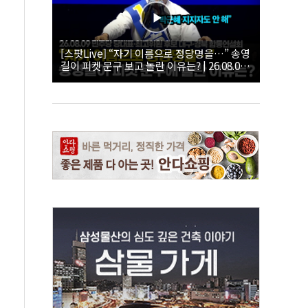
[스팟Live] “자기 이름으로 정당명을…” 송영
길이 피켓 문구 보고 놀란 이유는? | 26.08.09
더불어민주당 당대표·최고위원 후보 대구·경
북 합동연설회