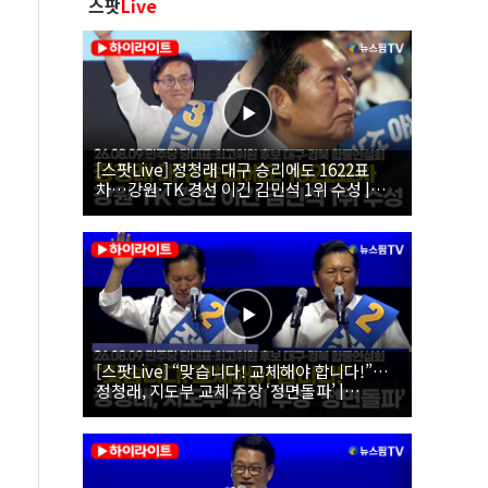
스팟
Live
[스팟Live] 정청래 대구 승리에도 1622표
차…강원·TK 경선 이긴 김민석 1위 수성 |
26.08.09 더불어민주당 당대표·최고위원 후
보 대구·경북 합동연설회
[스팟Live] “맞습니다! 교체해야 합니다!”…
정청래, 지도부 교체 주장 ‘정면돌파’ |
26.08.09 더불어민주당 당대표·최고위원 후
보 대구·경북 합동연설회